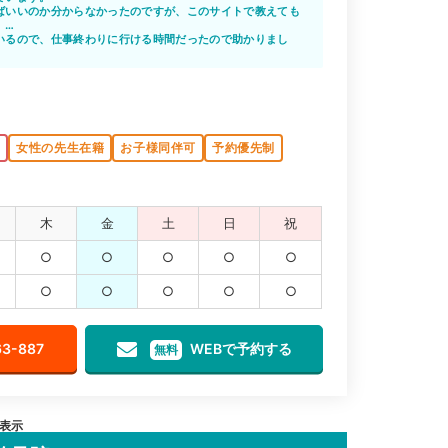
ばいいのか分からなかったのですが、このサイトで教えても
。
、担当の先生も親身に話を聞いて、見てくれました。
いるので、仕事終わりに行ける時間だったので助かりまし
ていない病院しか知らなかったので、忙しい中でもむちうち
ったです。
した
K
女性の先生在籍
お子様同伴可
予約優先制
木
金
土
日
祝
○
○
○
○
○
○
○
○
○
○
63-887
WEBで予約する
無料
を表示