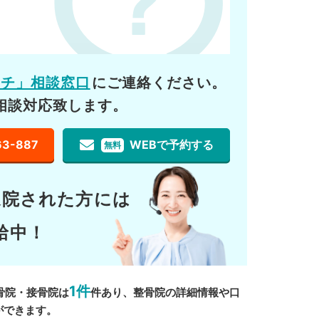
ーチ」相談窓口
にご連絡ください。
相談対応致します。
63-887
WEBで予約する
無料
通院された方には
給中！
1件
骨院・接骨院は
件あり、整骨院の詳細情報や口
ができます。