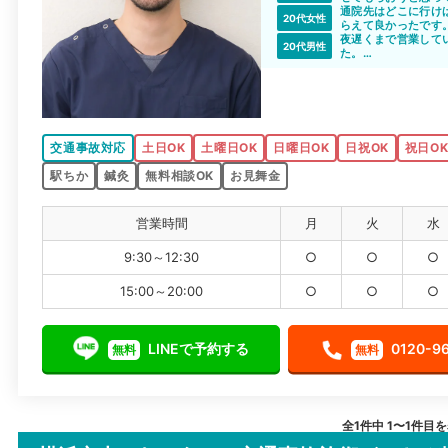
通院先はどこに行け
20代女性
らえて良かったです
駅からも近いですし
夜遅くまで営業して
20代男性
た。
平日の日中しかやっ
の通院ができて良か
ありがとうございま
交通事故対応
土日OK
土曜日OK
日曜日OK
日祝OK
祝日O
駅ちか
鍼灸
無料相談OK
お見舞金
営業時間
月
火
水
9:30～12:30
○
○
○
15:00～20:00
○
○
○
LINEで予約する
0120-9
無料
無料
全1件中 1〜1件目