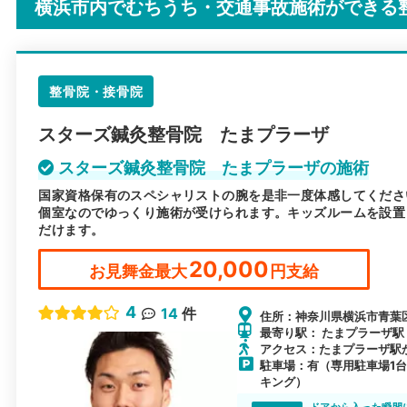
横浜市内でむちうち・交通事故施術ができる
整骨院・接骨院
スターズ鍼灸整骨院 たまプラーザ
スターズ鍼灸整骨院 たまプラーザの施術
国家資格保有のスペシャリストの腕を是非一度体感してくださ
個室なのでゆっくり施術が受けられます。キッズルームを設置
だけます。
20,000
お見舞金最大
円支給
4
14
件
住所：神奈川県横浜市青葉区
最寄り駅： たまプラーザ駅 /
アクセス：たまプラーザ駅
駐車場：有（専用駐車場1
キング）
ドアから入った瞬間