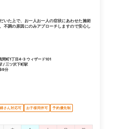
だいた上で、お一人お一人の症状にあわせた施術
、不調の原因にのみアプローチしますので安心し
町1丁目4-3 ウィザード101
駅 / 三ツ沢下町駅
歩9分
婦さん対応可
お子様同伴可
予約優先制