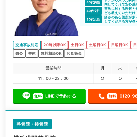
40代男性
内してくれて安心感
事故に対する理解と
40代女性
ども教えていただけ
痛みのある箇所が多
30代女性
してくださる方が多
交通事故対応
20時以降OK
土日OK
土曜日OK
日曜日OK
日
鍼灸
整体
無料相談OK
お見舞金
営業時間
月
火
11：00～22：00
○
○
LINEで予約する
0120-9
無料
無料
整骨院・接骨院