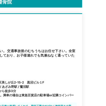
整骨院
い。 交通事故後のむちうちはお任せ下さい。全室
しており、お子様連れでも気兼ねなく通っていた
美しが丘2-15-2 黒沼ビル１F
 あざみ野駅 / 鷺沼駅
から徒歩3分
台。満車の場合は東急百貨店の駐車場or近隣コインパー
に元気に挨拶してくれて、親切丁寧ですばやく施術室まで案