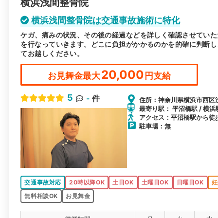
横浜浅間整骨院
横浜浅間整骨院は交通事故施術に特化
ケガ、痛みの状況、その後の経過などを詳しく確認させていた
を行なっていきます。どこに負担がかかるのかを的確に判断し
てお越しください。
20,000
お見舞金最大
円支給
5
-
件
住所：神奈川県横浜市西区浅間
最寄り駅： 平沼橋駅 / 横浜
アクセス：平沼橋駅から徒
駐車場：無
交通事故対応
20時以降OK
土日OK
土曜日OK
日曜日OK
妊
無料相談OK
お見舞金