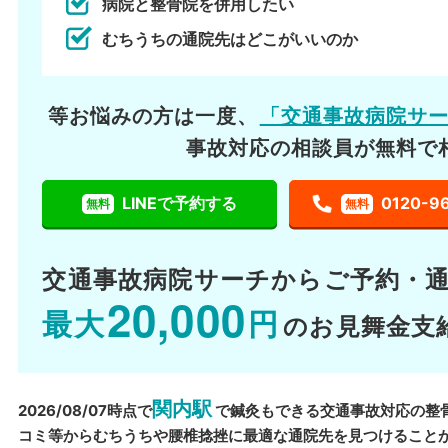
病院と整骨院を併用したい
むちうちの通院先はどこがいいのか
等お悩みの方は一度、
「交通事故病院サ
事故対応の相談員が無料で
LINEで予約する
0120-9
無料
無料
交通事故病院サーチから
ご予約・
20,000
最大
円
のお見舞金支
関内駅
2026/08/07時点で
で鍼灸もできる交通事故対応の整
コミ等からむちうちや腰椎捻挫に最適な通院先を見つけること