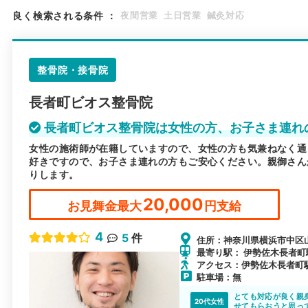
良く検索される条件
：
夜間営業
土日営業
鍼灸対応
整骨院・接骨院
長者町ビオス整骨院
長者町ビオス整骨院は女性の方、お子さま連れ
女性の施術師が在籍していますので、女性の方も気兼ねなく通
好きですので、お子さま連れの方もご安心ください。親御さん
りします。
20,000
お見舞金最大
円支給
4
5
件
住所：神奈川県横浜市中区山
最寄り駅： 伊勢佐木長者町駅 
アクセス：伊勢佐木長者町
駐車場：無
とても対応が良く親
20代女性
せてもらおうと思っ