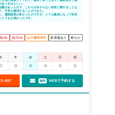
がありすばらしい。
知識があったので、こちらが分からない症状に関することな
て、不安も解消することができた。
く、通院頻度が多かったのですが、とても親身になって対応
くとても心強かったです。
祝OK
祝日OK
お子様同伴可
駐車場あり
駅ちか
水
木
金
土
日
祝
○
○
○
○
◎
◎
63-887
WEBで予約する
無料