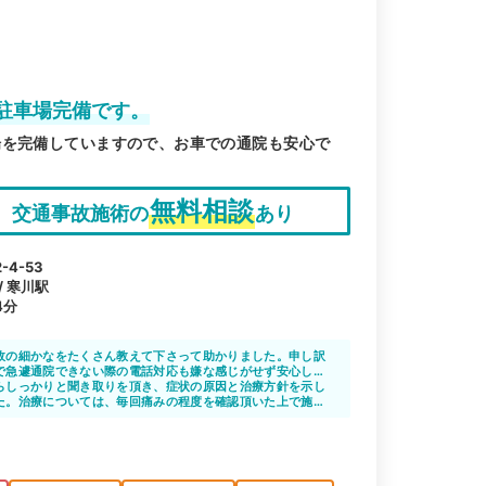
駐車場完備です。
場を完備していますので、お車での通院も安心で
無料相談
交通事故施術の
あり
4-53
/ 寒川駅
4分
故の細かなをたくさん教えて下さって助かりました。申し訳
で急遽通院できない際の電話対応も嫌な感じがせず安心しま
毛布をかけて下さって、マッサージで痛みもですが、安心し
らしっかりと聞き取りを頂き、症状の原因と治療方針を示し
く事故でのストレスも緩和されてます。
た。治療については、毎回痛みの程度を確認頂いた上で施術
事故前の状態以上に回復させる事をポリシーとして丁寧に対
す。
ついては完全予約制なので待ち時間のストレスもありません
します。
た際は連絡を頂けるのでとても通院しやすい環境を整えて下