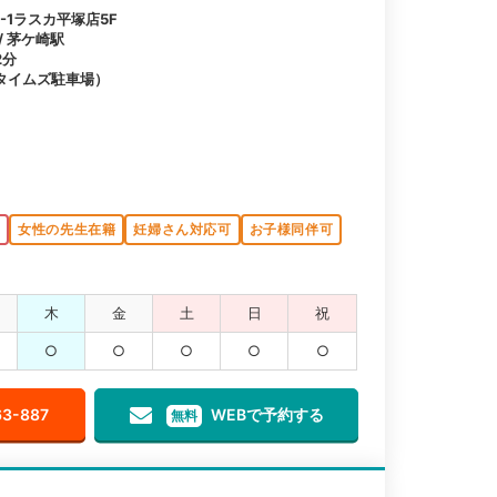
-1ラスカ平塚店5F
/ 茅ケ崎駅
2分
タイムズ駐車場）
K
女性の先生在籍
妊婦さん対応可
お子様同伴可
木
金
土
日
祝
○
○
○
○
○
63-887
WEBで予約する
無料