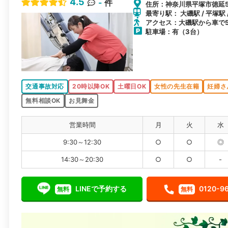
4.5
-
件
住所：神奈川県平塚市徳延56
最寄り駅： 大磯駅 / 平塚駅 
アクセス：大磯駅から車で
駐車場：有（3台）
交通事故対応
20時以降OK
土曜日OK
女性の先生在籍
妊婦さ
無料相談OK
お見舞金
営業時間
月
火
水
9:30～12:30
○
○
◎
14:30～20:30
○
○
-
LINEで予約する
0120-9
無料
無料