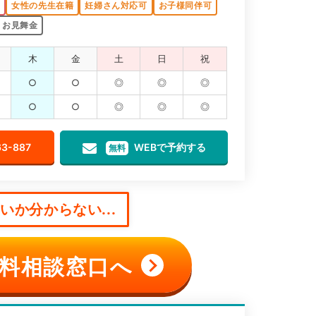
K
女性の先生在籍
妊婦さん対応可
お子様同伴可
お見舞金
木
金
土
日
祝
○
○
◎
◎
◎
○
○
◎
◎
◎
63-887
WEBで予約する
無料
か分からない...
料相談窓口へ