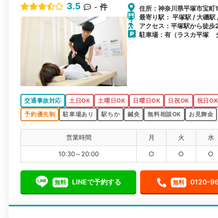
3.5
-
件
住所：神奈川県平塚市宝町1
最寄り駅： 平塚駅 / 大磯駅 
アクセス：平塚駅から徒歩
駐車場：有（ラスカ平塚 
交通事故対応
土日OK
土曜日OK
日曜日OK
日祝OK
祝日O
予約優先制
駐車場あり
駅ちか
鍼灸
無料相談OK
お見舞金
営業時間
月
火
水
10:30～20:00
○
○
○
LINEで予約する
0120-9
無料
無料