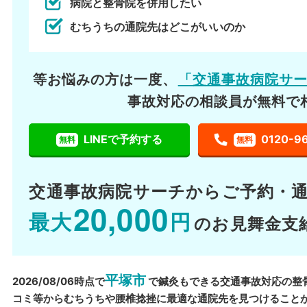
病院と整骨院を併用したい
むちうちの通院先はどこがいいのか
等お悩みの方は一度、
「交通事故病院サ
事故対応の相談員が無料で
LINEで予約する
0120-9
無料
無料
交通事故病院サーチから
ご予約・
20,000
最大
円
のお見舞金支
平塚市
2026/08/06時点で
で鍼灸もできる交通事故対応の整
コミ等からむちうちや腰椎捻挫に最適な通院先を見つけること