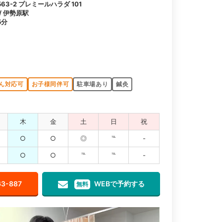
3-2 プレミールハラダ 101
/ 伊勢原駅
5分
ん対応可
お子様同伴可
駐車場あり
鍼灸
木
金
土
日
祝
○
○
◎
℡
-
○
○
℡
℡
-
63-887
WEBで予約する
無料