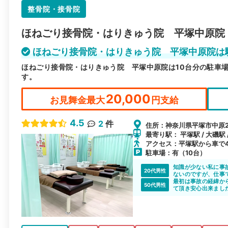
整骨院・接骨院
ほねごり接骨院・はりきゅう院 平塚中原院
ほねごり接骨院・はりきゅう院 平塚中原院は
ほねごり接骨院・はりきゅう院 平塚中原院は10台分の駐車
す。
20,000
お見舞金最大
円支給
4.5
2
件
住所：神奈川県平塚市中原2-
最寄り駅： 平塚駅 / 大磯駅 
アクセス：平塚駅から車で
駐車場：有（10台）
知識が少ない私に事
20代男性
ないのですが、仕事
した。いつも暖かい
最初は事故の経緯か
50代男性
て寝てしまう事が多
て頂き安心出来まし
して貰える事に加え
ありがとうございま
応頂けます。通院に
また宜しくお願い致
し、キャンセルが出
さっています。