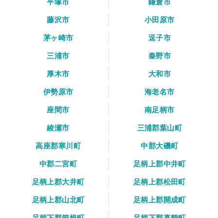
平塚市
鎌倉市
藤沢市
小田原市
茅ヶ崎市
逗子市
三浦市
秦野市
厚木市
大和市
伊勢原市
海老名市
座間市
南足柄市
綾瀬市
三浦郡葉山町
高座郡寒川町
中郡大磯町
中郡二宮町
足柄上郡中井町
足柄上郡大井町
足柄上郡松田町
足柄上郡山北町
足柄上郡開成町
足柄下郡箱根町
足柄下郡真鶴町