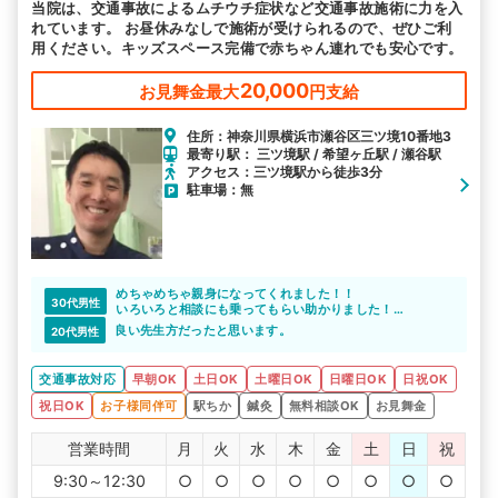
当院は、交通事故によるムチウチ症状など交通事故施術に力を入
駅から探す
院名から探す
れています。 お昼休みなしで施術が受けられるので、ぜひご利
用ください。キッズスペース完備で赤ちゃん連れでも安心です。
20,000
お見舞金最大
円支給
住所：神奈川県横浜市瀬谷区三ツ境10番地3
最寄り駅： 三ツ境駅 / 希望ヶ丘駅 / 瀬谷駅
アクセス：三ツ境駅から徒歩3分
駐車場：無
めちゃめちゃ親身になってくれました！！
30代男性
いろいろと相談にも乗ってもらい助かりました！！
今度は普通に通ってみたいです
良い先生方だったと思います。
20代男性
交通事故対応
早朝OK
土日OK
土曜日OK
日曜日OK
日祝OK
祝日OK
お子様同伴可
駅ちか
鍼灸
無料相談OK
お見舞金
営業時間
月
火
水
木
金
土
日
祝
9:30～12:30
○
○
○
○
○
○
○
○