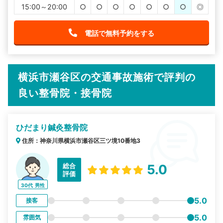
15:00～20:00
○
○
○
○
○
○
○
◎
電話で無料予約をする
横浜市瀬谷区の交通事故施術で評判の
良い整骨院・接骨院
ひだまり鍼灸整骨院
住所：神奈川県横浜市瀬谷区三ツ境10番地3
総合
5.0
評価
30代
男性
5.0
接客
5.0
雰囲気