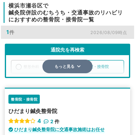
横浜市瀬谷区で
鍼灸院併設のむちうち・交通事故のリハビリ
におすすめの整骨院・接骨院一覧
1
件
2026/08/09時点
通院先を再検索
整形外科
整骨院・接骨院
もっと見る
エリア
神奈川県
横浜市瀬谷区
検索する
整骨院・接骨院
ひだまり鍼灸整骨院
詳細条件で絞り込む
4
2
件
その他の検索方法
ひだまり鍼灸整骨院に交通事故施術はお任せ