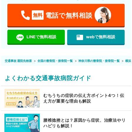
電話で無料相談
無料
featured_play_list
LINEで無料相談
webで無料相談
交通事故 通院先検索
全国の整骨院・接骨院一覧
神奈川県の整骨院・接骨院一覧
横浜
よくわかる交通事故病院ガイド
むちうちの症状の伝え方ポイント4つ！伝
え方が重要な理由も解説
腰椎捻挫とは？原因から症状、治療法やリ
ハビリも解説！