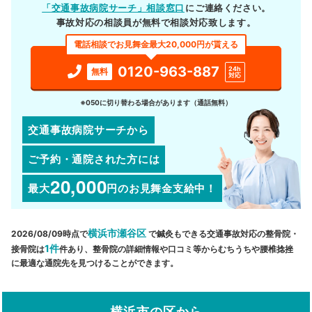
「交通事故病院サーチ」相談窓口
にご連絡ください。
事故対応の相談員が無料で相談対応致します。
電話相談でお見舞金最大20,000円が貰える
0120-963-887
24h
無料
対応
※050に切り替わる場合があります（通話無料）
交通事故病院サーチから
ご予約・通院された方には
20,000
最大
円
のお見舞金支給中！
横浜市瀬谷区
2026/08/09時点で
で鍼灸もできる交通事故対応の整骨院・
1件
接骨院は
件あり、整骨院の詳細情報や口コミ等からむちうちや腰椎捻挫
に最適な通院先を見つけることができます。
横浜市の区から