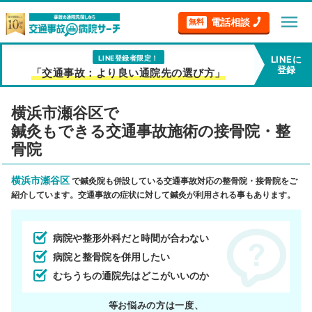
menu
電話相談
無料
LINE登録者限定！
LINEに
登録
「交通事故：より良い通院先の選び方」
横浜市瀬谷区で
鍼灸もできる交通事故施術の接骨院・整
骨院
横浜市瀬谷区
で鍼灸院も併設している交通事故対応の整骨院・接骨院をご
紹介しています。交通事故の症状に対して鍼灸が利用される事もあります。
病院や整形外科だと時間が合わない
病院と整骨院を併用したい
むちうちの通院先はどこがいいのか
等お悩みの方は一度、