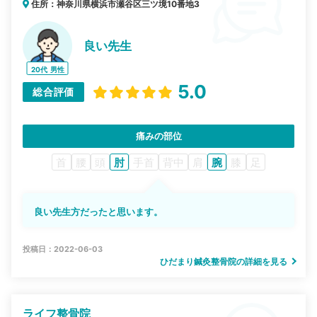
住所：神奈川県横浜市瀬谷区三ツ境10番地3
良い先生
20代
男性
5.0
総合評価
痛みの部位
首
腰
頭
肘
手首
背中
肩
腕
膝
足
良い先生方だったと思います。
投稿日：2022-06-03
ひだまり鍼灸整骨院の詳細を見る
ライフ整骨院