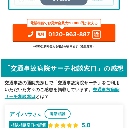
エリア
神奈川県
横浜市瀬谷区
電話相談でお見舞金最大20,000円が貰える
検索する
0120-963-887
24h
無料
対応
詳細条件で絞り込む
※050に切り替わる場合があります（通話無料）
その他の検索方法
「交通事故病院サーチ相談窓口」の感想
駅から探す
院名から探す
交通事故の通院先探しで「交通事故病院サーチ」をご利用
いただいた方々のご感想を掲載しています。
交通事故病院
サーチ相談窓口
とは？
アイハラ
電話相談
さん
5.0
相談相談窓口の評価