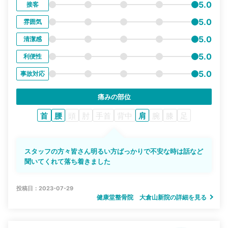
5.0
接客
5.0
雰囲気
5.0
清潔感
5.0
利便性
5.0
事故対応
痛みの部位
首
腰
頭
肘
手首
背中
肩
腕
膝
足
スタッフの方々皆さん明るい方ばっかりで不安な時は話など
聞いてくれて落ち着きました
投稿日：2023-07-29
健康堂整骨院 大倉山新院の詳細を見る