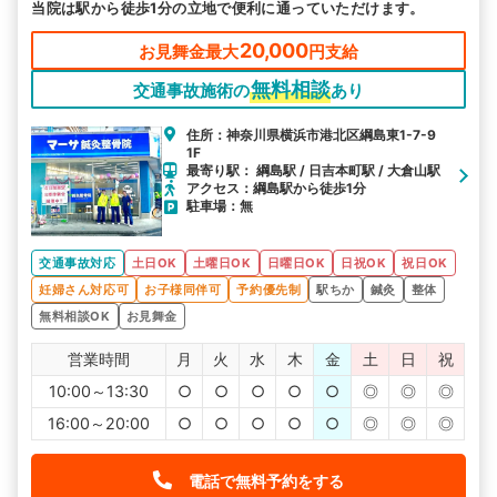
当院は駅から徒歩1分の立地で便利に通っていただけます。
駅から探す
院名から探す
20,000
お見舞金最大
円支給
無料相談
交通事故施術の
あり
住所：神奈川県横浜市港北区綱島東1-7-9
1F
最寄り駅： 綱島駅 / 日吉本町駅 / 大倉山駅
アクセス：綱島駅から徒歩1分
駐車場：無
交通事故対応
土日OK
土曜日OK
日曜日OK
日祝OK
祝日OK
妊婦さん対応可
お子様同伴可
予約優先制
駅ちか
鍼灸
整体
無料相談OK
お見舞金
営業時間
月
火
水
木
金
土
日
祝
10:00～13:30
○
○
○
○
○
◎
◎
◎
16:00～20:00
○
○
○
○
○
◎
◎
◎
電話で無料予約をする