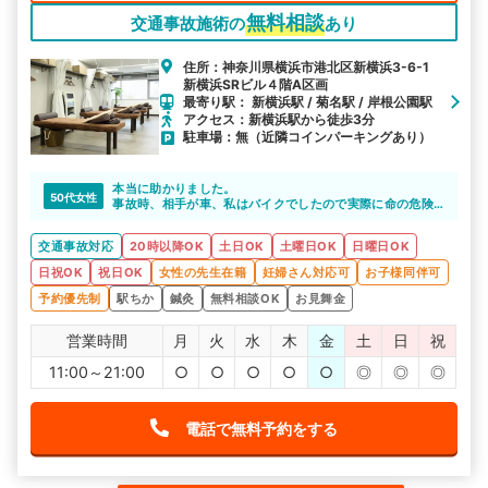
無料相談
交通事故施術の
あり
住所：神奈川県横浜市港北区新横浜3-6-1
新横浜SRビル４階A区画
最寄り駅： 新横浜駅 / 菊名駅 / 岸根公園駅
アクセス：新横浜駅から徒歩3分
駐車場：無（近隣コインパーキングあり）
本当に助かりました。
50代女性
事故時、相手が車、私はバイクでしたので実際に命の危険
を感じるほど驚きました。
その後の相手方の保険会社の対応が極悪に近く大変困って
交通事故対応
20時以降OK
土日OK
土曜日OK
日曜日OK
いたので、整骨院の先生や整形外科の先生、心療内科の先
生に相談できて本当によかったと思います。現在も通って
日祝OK
祝日OK
女性の先生在籍
妊婦さん対応可
お子様同伴可
います。
予約優先制
駅ちか
鍼灸
無料相談OK
お見舞金
営業時間
月
火
水
木
金
土
日
祝
11:00～21:00
○
○
○
○
○
◎
◎
◎
電話で無料予約をする