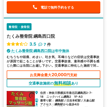
電話で無料予約をする
整骨院・接骨院
たくみ整骨院 綱島西口院
3.5
7
件
たくみ整骨院 綱島西口院は年中無休
むちうちや頭痛、めまい、吐き気、耳鳴りなどの症状は交通事故
が原因で起こることが多いです。交通事故後、違和感や不調を感
じた際には当院にお越し下さい。交通事故に特化した施術で対応
します。
20,000
お見舞金最大
円支給
無料相談
交通事故施術の
あり
住所：神奈川県横浜市港北区綱島西2-7-
18 ニックハイム綱島2 1F-A3
最寄り駅： 綱島駅 / 日吉本町駅 / 大倉山駅
アクセス：綱島駅から徒歩4分