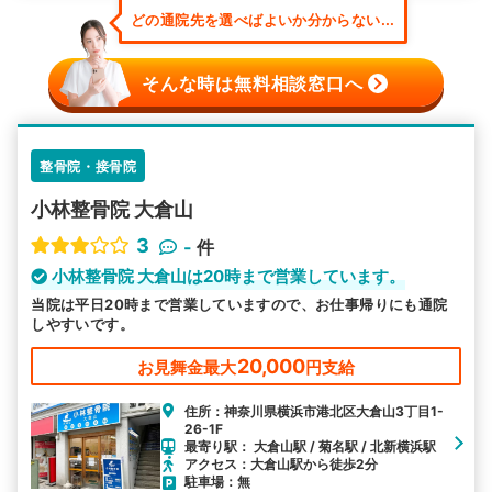
どの通院先を選べばよいか分からない...
そんな時は無料相談窓口へ
整骨院・接骨院
小林整骨院 大倉山
3
-
件
小林整骨院 大倉山は20時まで営業しています。
当院は平日20時まで営業していますので、お仕事帰りにも通院
しやすいです。
20,000
お見舞金最大
円支給
住所：神奈川県横浜市港北区大倉山3丁目1-
26-1F
最寄り駅： 大倉山駅 / 菊名駅 / 北新横浜駅
アクセス：大倉山駅から徒歩2分
駐車場：無