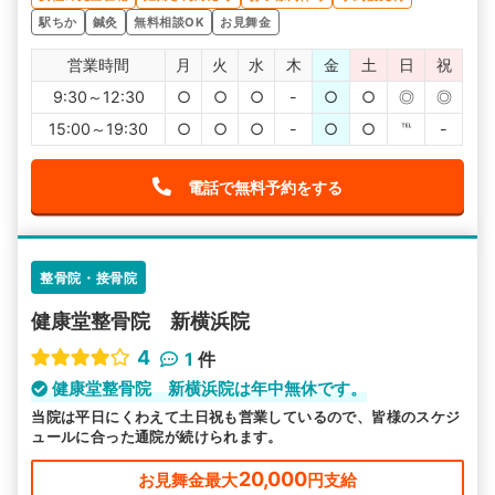
駅ちか
鍼灸
無料相談OK
お見舞金
営業時間
月
火
水
木
金
土
日
祝
9:30～12:30
○
○
○
-
○
○
◎
◎
15:00～19:30
○
○
○
-
○
○
℡
-
電話で無料予約をする
整骨院・接骨院
健康堂整骨院 新横浜院
4
1
件
健康堂整骨院 新横浜院は年中無休です。
当院は平日にくわえて土日祝も営業しているので、皆様のスケジ
ュールに合った通院が続けられます。
20,000
お見舞金最大
円支給