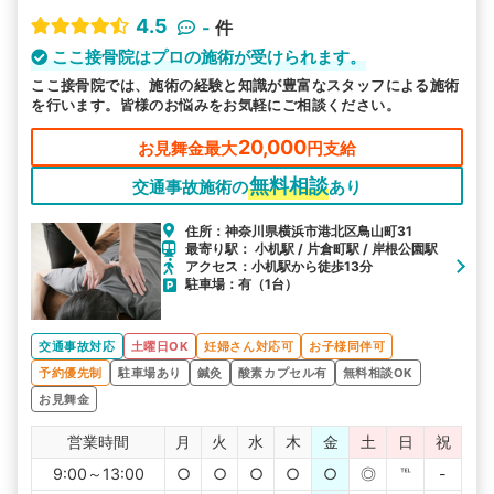
4.5
-
件
ここ接骨院はプロの施術が受けられます。
ここ接骨院では、施術の経験と知識が豊富なスタッフによる施術
を行います。皆様のお悩みをお気軽にご相談ください。
20,000
お見舞金最大
円支給
無料相談
交通事故施術の
あり
住所：神奈川県横浜市港北区鳥山町31
最寄り駅： 小机駅 / 片倉町駅 / 岸根公園駅
アクセス：小机駅から徒歩13分
駐車場：有（1台）
交通事故対応
土曜日OK
妊婦さん対応可
お子様同伴可
予約優先制
駐車場あり
鍼灸
酸素カプセル有
無料相談OK
お見舞金
営業時間
月
火
水
木
金
土
日
祝
9:00～13:00
○
○
○
○
○
◎
℡
-