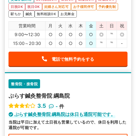
日祝OK
祝日OK
妊婦さん対応可
お子様同伴可
予約優先制
駅ちか
鍼灸
無料相談OK
お見舞金
営業時間
月
火
水
木
金
土
日
祝
9:00〜12:30
○
○
○
○
○
◎
℡
◎
15:00～20:30
○
○
○
○
○
℡
℡
-
電話で無料予約をする
整骨院・接骨院
ぷらす鍼灸整骨院 綱島院
3.5
-
件
ぷらす鍼灸整骨院 綱島院は休日も通院可能です。
当院は平日に加えて土日祝も営業しているので、休日を利用した
通院が可能です。