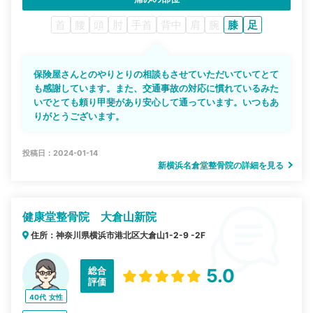
首
腰
頭
肘
手首
背中
肩
腕
膝
足
保険屋さんとのやりとりの相談もさせていただいていてとて
も感謝しています。また、交通事故の対応に慣れているみた
いでとても頼り甲斐があり安心して通っています。いつもあ
りがとうございます。
投稿日：2024-01-14
新横浜名倉堂整骨院の詳細を見る
健康堂整骨院 大倉山新院
住所：神奈川県横浜市港北区大倉山1-2-9 -2F
総合
5.0
評価
40代
女性