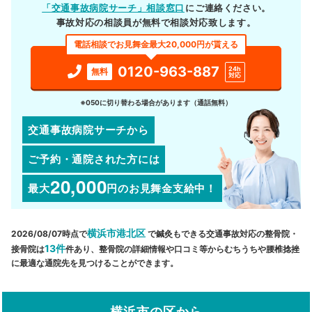
「交通事故病院サーチ」相談窓口
にご連絡ください。
事故対応の相談員が無料で相談対応致します。
電話相談でお見舞金最大20,000円が貰える
0120-963-887
24h
無料
対応
※050に切り替わる場合があります（通話無料）
交通事故病院サーチから
ご予約・通院された方には
20,000
最大
円
のお見舞金支給中！
横浜市港北区
2026/08/07時点で
で鍼灸もできる交通事故対応の整骨院・
13件
接骨院は
件あり、整骨院の詳細情報や口コミ等からむちうちや腰椎捻挫
に最適な通院先を見つけることができます。
横浜市の区から