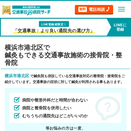
menu
電話相談
無料
LINE登録者限定！
LINEに
登録
「交通事故：より良い通院先の選び方」
横浜市港北区で
鍼灸もできる交通事故施術の接骨院・整
骨院
横浜市港北区
で鍼灸院も併設している交通事故対応の整骨院・接骨院をご
紹介しています。交通事故の症状に対して鍼灸が利用される事もあります。
病院や整形外科だと時間が合わない
病院と整骨院を併用したい
むちうちの通院先はどこがいいのか
等お悩みの方は一度、