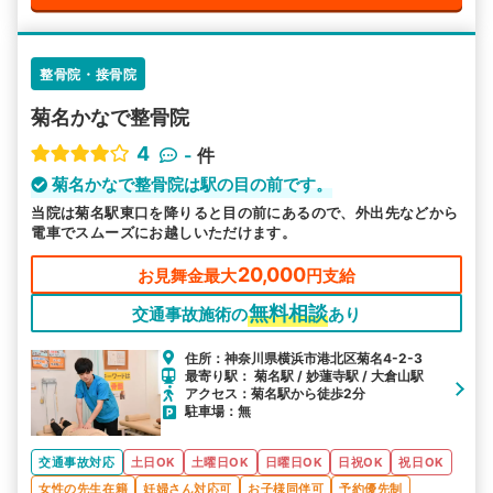
整骨院・接骨院
菊名かなで整骨院
4
-
件
菊名かなで整骨院は駅の目の前です。
当院は菊名駅東口を降りると目の前にあるので、外出先などから
電車でスムーズにお越しいただけます。
20,000
お見舞金最大
円支給
無料相談
交通事故施術の
あり
住所：神奈川県横浜市港北区菊名4-2-3
最寄り駅： 菊名駅 / 妙蓮寺駅 / 大倉山駅
アクセス：菊名駅から徒歩2分
駐車場：無
交通事故対応
土日OK
土曜日OK
日曜日OK
日祝OK
祝日OK
女性の先生在籍
妊婦さん対応可
お子様同伴可
予約優先制