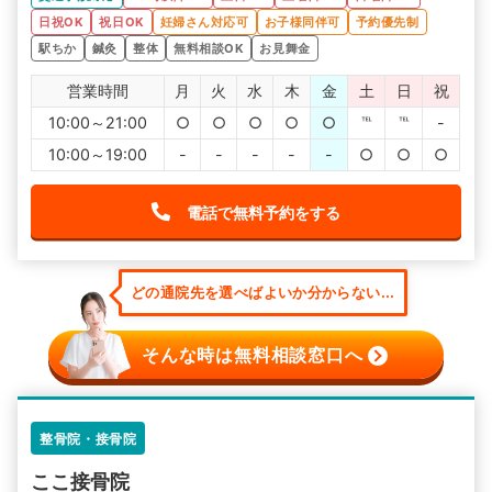
日祝OK
祝日OK
妊婦さん対応可
お子様同伴可
予約優先制
駅ちか
鍼灸
整体
無料相談OK
お見舞金
営業時間
月
火
水
木
金
土
日
祝
10:00～21:00
○
○
○
○
○
℡
℡
-
10:00～19:00
-
-
-
-
-
○
○
○
電話で無料予約をする
どの通院先を選べばよいか分からない...
そんな時は無料相談窓口へ
整骨院・接骨院
ここ接骨院