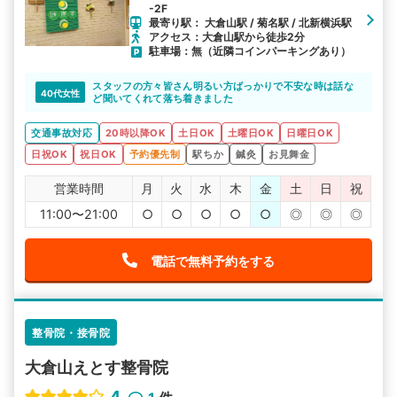
-2F
最寄り駅： 大倉山駅 / 菊名駅 / 北新横浜駅
アクセス：大倉山駅から徒歩2分
駐車場：無（近隣コインパーキングあり）
スタッフの方々皆さん明るい方ばっかりで不安な時は話な
40代女性
ど聞いてくれて落ち着きました
交通事故対応
20時以降OK
土日OK
土曜日OK
日曜日OK
日祝OK
祝日OK
予約優先制
駅ちか
鍼灸
お見舞金
営業時間
月
火
水
木
金
土
日
祝
11:00〜21:00
○
○
○
○
○
◎
◎
◎
電話で無料予約をする
整骨院・接骨院
大倉山えとす整骨院
4