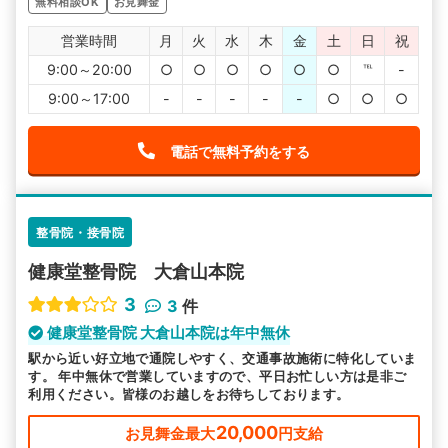
無料相談OK
お見舞金
営業時間
月
火
水
木
金
土
日
祝
9:00～20:00
○
○
○
○
○
○
℡
-
9:00～17:00
-
-
-
-
-
○
○
○
電話で無料予約をする
整骨院・接骨院
健康堂整骨院 大倉山本院
3
3
件
健康堂整骨院 大倉山本院は年中無休
駅から近い好立地で通院しやすく、交通事故施術に特化していま
す。 年中無休で営業していますので、平日お忙しい方は是非ご
利用ください。皆様のお越しをお待ちしております。
20,000
お見舞金最大
円支給