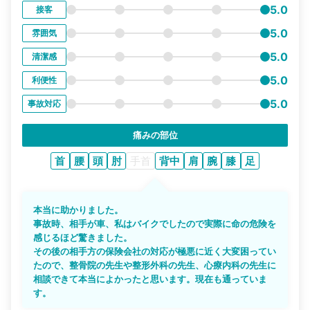
5.0
接客
5.0
雰囲気
5.0
清潔感
5.0
利便性
5.0
事故対応
痛みの部位
首
腰
頭
肘
手首
背中
肩
腕
膝
足
本当に助かりました。
事故時、相手が車、私はバイクでしたので実際に命の危険を
感じるほど驚きました。
その後の相手方の保険会社の対応が極悪に近く大変困ってい
たので、整骨院の先生や整形外科の先生、心療内科の先生に
相談できて本当によかったと思います。現在も通っていま
す。