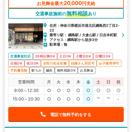
20,000
お見舞金最大
円支給
無料相談
交通事故施術の
あり
住所：神奈川県横浜市港北区綱島西2丁目2-
22
最寄り駅： 綱島駅 / 大倉山駅 / 日吉本町駅
アクセス：綱島駅から徒歩3分
駐車場：無
交通事故対応
20時以降OK
土日OK
土曜日OK
日曜日OK
日祝OK
祝日OK
女性の先生在籍
妊婦さん対応可
お子様同伴可
予約優先制
駅ちか
鍼灸
無料相談OK
お見舞金
営業時間
月
火
水
木
金
土
日
祝
9:00～12:30
○
○
○
○
○
◎
◎
◎
15:00～20:30
○
○
○
○
○
℡
℡
-
電話で無料予約をする