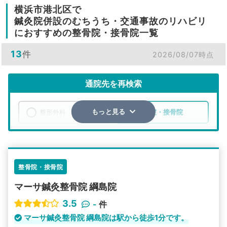
横浜市港北区で
鍼灸院併設のむちうち・交通事故のリハビリ
におすすめの整骨院・接骨院一覧
13
件
2026/08/07時点
通院先を再検索
整形外科
整骨院・接骨院
もっと見る
エリア
神奈川県
横浜市港北区
検索する
整骨院・接骨院
マーサ鍼灸整骨院 綱島院
詳細条件で絞り込む
3.5
-
件
その他の検索方法
マーサ鍼灸整骨院 綱島院は駅から徒歩1分です。