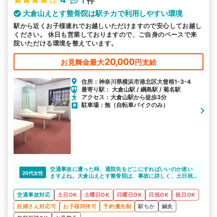
1
件
大倉山えとす整骨院は駅チカで利用しやすい環境
駅から近くお子様連れでお越しいただけますので安心してお越し
ください。 休日も営業しておりますので、ご自身のペースで来
院いただける環境を整えています。
20,000
お見舞金最大
円支給
住所：神奈川県横浜市港北区大曾根1-3-4
最寄り駅： 大倉山駅 / 綱島駅 / 菊名駅
アクセス：大倉山駅から徒歩3分
駐車場：無（自転車バイクのみ）
交通事故に遭った時、通院先をどこにすればいいのか迷い
20代女性
ますよね。大倉山えとす整骨院は、事故に詳しく、土日祝
も営業しています。病院に通院しながら、整骨院を併用し
たいという相談も乗ってくれるそうです。
交通事故対応
土日OK
土曜日OK
日曜日OK
日祝OK
祝日OK
妊婦さん対応可
お子様同伴可
予約優先制
駅ちか
鍼灸