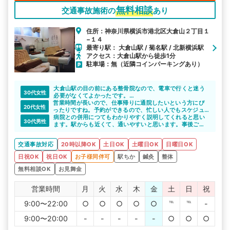
無料相談
交通事故施術の
あり
住所：神奈川県横浜市港北区大倉山２丁目１
−１４
最寄り駅： 大倉山駅 / 菊名駅 / 北新横浜駅
アクセス：大倉山駅から徒歩1分
駐車場：無（近隣コインパーキングあり）
大倉山駅の目の前にある整骨院なので、電車で行くと迷う
30代女性
必要がなくてよかったです。
営業時間が長いので、仕事帰りに通院したいという方にぴ
年中無休なので長期的な通院でも苦になりません。
20代女性
ったりですね。予約ができるので、忙しい人でもスケジュ
ールの調節ができると思います。
病院との併用につてもわかりやすく説明してくれると思い
30代男性
ます。駅からも近くて、通いやすいと思います。事後ごす
ぐにでも受け入れてくれるのは良いですね。
交通事故対応
20時以降OK
土日OK
土曜日OK
日曜日OK
日祝OK
祝日OK
お子様同伴可
駅ちか
鍼灸
整体
無料相談OK
お見舞金
営業時間
月
火
水
木
金
土
日
祝
9:00〜22:00
○
○
○
○
○
℡
℡
-
9:00〜20:00
-
-
-
-
-
○
○
○