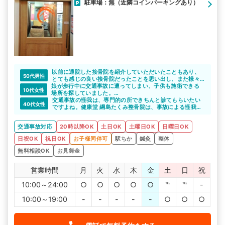
駐車場：無（近隣コインパーキングあり）
以前に通院した接骨院を紹介していただいたこともあり、
50代男性
とても感じの良い接骨院だったことを思い出し、また様々
娘が歩行中に交通事故に遭ってしまい、子供も施術できる
な先生が対応していただいたのですが、皆様とても感じが
10代女性
場所を探していました。
良く大変満足しました
紹介していただいた健康堂 綱島たくみ整骨院は、子供の
交通事故の怪我は、専門的の所できちんと診てもらいたい
40代女性
施術も対応してくれ平日22時まで土日祝日も対応との事
ですよね。健康堂 綱島たくみ整骨院は、事故による怪我や
で、送迎しながら通院ができました。
症状を、今までに200人以上の施術経験があるので、安心
まだ詳しく症状を伝えれないのですが、娘の言葉をしっか
して施術をお願いできますね。
交通事故対応
20時以降OK
土日OK
土曜日OK
日曜日OK
りと聞いてくださり対応してくれたので本当にいい整骨院
に出会えたなと思いました。
日祝OK
祝日OK
お子様同伴可
駅ちか
鍼灸
整体
今では娘も元気に駆け回っているので安心しています。
無料相談OK
お見舞金
営業時間
月
火
水
木
金
土
日
祝
10:00～24:00
○
○
○
○
○
℡
℡
-
10:00～19:00
-
-
-
-
-
○
○
○