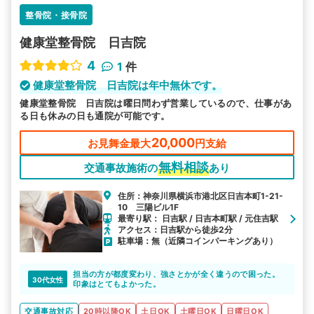
整骨院・接骨院
健康堂整骨院 日吉院
4
1
件
健康堂整骨院 日吉院は年中無休です。
健康堂整骨院 日吉院は曜日問わず営業しているので、仕事があ
る日も休みの日も通院が可能です。
20,000
お見舞金最大
円支給
無料相談
交通事故施術の
あり
住所：神奈川県横浜市港北区日吉本町1-21-
10 三陽ビル1F
最寄り駅： 日吉駅 / 日吉本町駅 / 元住吉駅
アクセス：日吉駅から徒歩2分
駐車場：無（近隣コインパーキングあり）
担当の方が都度変わり、強さとかが全く違うので困った。
30代女性
印象はとてもよかった。
交通事故対応
20時以降OK
土日OK
土曜日OK
日曜日OK