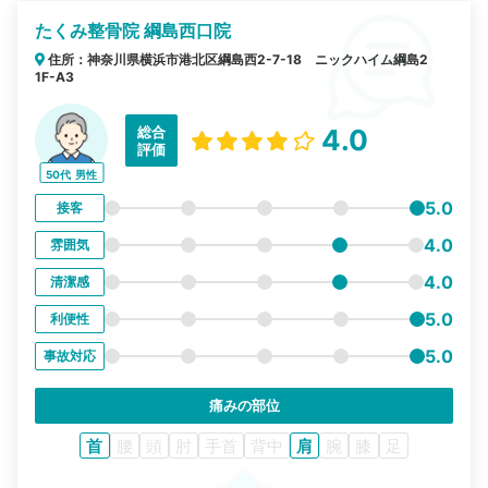
たくみ整骨院 綱島西口院
住所：神奈川県横浜市港北区綱島西2-7-18 ニックハイム綱島2
1F-A3
総合
4.0
評価
50代
男性
5.0
接客
4.0
雰囲気
4.0
清潔感
5.0
利便性
5.0
事故対応
痛みの部位
首
腰
頭
肘
手首
背中
肩
腕
膝
足