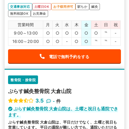
交通事故対応
土曜日OK
お子様同伴可
駅ちか
鍼灸
無料相談OK
お見舞金
営業時間
月
火
水
木
金
土
日
祝
9:00～13:00
○
○
○
○
○
○
℡
-
16:00～20:00
○
○
-
○
○
℡
℡
-
電話で無料予約をする
整骨院・接骨院
ぷらす鍼灸整骨院 大倉山院
3.5
-
件
ぷらす鍼灸整骨院 大倉山院は、土曜と祝日も通院でき
ます。
ぷらす鍼灸整骨院 大倉山院は、平日だけでなく、土曜と祝日も
営業しています。 平日の通院が難しい方でも、通院いただける