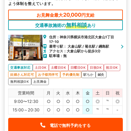
よう体制を整えています。
20,000
お見舞金最大
円支給
無料相談
交通事故施術の
あり
住所：神奈川県横浜市港北区大倉山1丁目
17-10
最寄り駅： 大倉山駅 / 菊名駅 / 綱島駅
アクセス：大倉山駅から徒歩3分
駐車場：無
交通事故対応
土日OK
土曜日OK
日曜日OK
日祝OK
祝日OK
妊婦さん対応可
お子様同伴可
予約優先制
駅ちか
鍼灸
無料相談OK
お見舞金
営業時間
月
火
水
木
金
土
日
祝
9:00〜12:30
○
○
○
○
○
◎
℡
◎
15:00～20:30
○
○
○
○
○
℡
℡
-
電話で無料予約をする