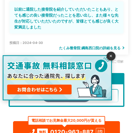
以前に通院した接骨院を紹介していただいたこともあり、と
ても感じの良い接骨院だったことを思い出し、また様々な先
生が対応していただいたのですが、皆様とても感じが良く大
変満足しました
投稿日：2024-04-30
たくみ整骨院 綱島西口院の詳細を見る
×
※評判はご利用者様のご利用当時の主観的なご意見・ご感想です。その点ご理解
の上、一つの参考としてご活用ください。
通院先を再検索
整形外科
整骨院・接骨院
もっと見る
エリア
神奈川県
横浜市港北区
電話相談でお見舞金最大20,000円が貰える
検索する
0120-963-887
24h
無料