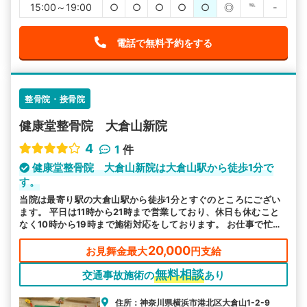
15:00～19:00
○
○
○
○
○
◎
℡
-
電話で無料予約をする
整骨院・接骨院
健康堂整骨院 大倉山新院
4
1
件
健康堂整骨院 大倉山新院は大倉山駅から徒歩1分で
す。
当院は最寄り駅の大倉山駅から徒歩1分とすぐのところにござい
ます。 平日は11時から21時まで営業しており、休日も休むこと
なく10時から19時まで施術対応をしております。 お仕事で忙し
い方や休日にゆっくり通院したい方も、皆様のお好きなタイミン
グでお越しいただけます。
20,000
お見舞金最大
円支給
無料相談
交通事故施術の
あり
住所：神奈川県横浜市港北区大倉山1-2-9