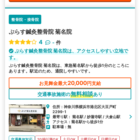
整骨院・接骨院
ぷらす鍼灸整骨院 菊名院
4
-
件
ぷらす鍼灸整骨院 菊名院は、アクセスしやすい立地で
す。
ぷらす鍼灸整骨院 菊名院は、東急菊名駅から徒歩1分のところに
あります。駅近のため、通院しやすいです。
20,000
お見舞金最大
円支給
無料相談
交通事故施術の
あり
住所：神奈川県横浜市港北区大豆戸町
2299-1
最寄り駅： 菊名駅 / 妙蓮寺駅 / 大倉山駅
アクセス：菊名駅から徒歩1分
駐車場：無
交通事故対応
20時以降OK
土日OK
土曜日OK
日曜日OK