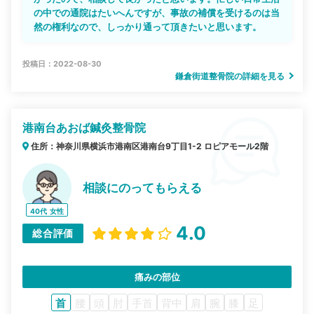
の中での通院はたいへんですが、事故の補償を受けるのは当
然の権利なので、しっかり通って頂きたいと思います。
投稿日：2022-08-30
鎌倉街道整骨院の詳細を見る
港南台あおば鍼灸整骨院
住所：神奈川県横浜市港南区港南台9丁目1-2 ロピアモール2階
相談にのってもらえる
40代
女性
4.0
総合評価
痛みの部位
首
腰
頭
肘
手首
背中
肩
腕
膝
足