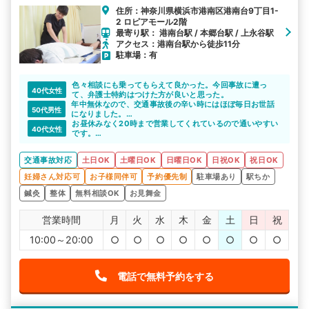
住所：神奈川県横浜市港南区港南台9丁目1-
2 ロピアモール2階
最寄り駅： 港南台駅 / 本郷台駅 / 上永谷駅
アクセス：港南台駅から徒歩11分
駐車場：有
色々相談にも乗ってもらえて良かった。今回事故に遭っ
40代女性
て、弁護士特約はつけた方が良いと思った。
年中無休なので、交通事故後の辛い時にはほぼ毎日お世話
50代男性
になりました。
おかげで後遺症なども見られず感謝しています。
お昼休みなく20時まで営業してくれているので通いやすい
40代女性
です。
むち打ち症状も随分楽になってきました。
交通事故対応
土日OK
土曜日OK
日曜日OK
日祝OK
祝日OK
妊婦さん対応可
お子様同伴可
予約優先制
駐車場あり
駅ちか
鍼灸
整体
無料相談OK
お見舞金
営業時間
月
火
水
木
金
土
日
祝
10:00～20:00
○
○
○
○
○
○
○
○
電話で無料予約をする