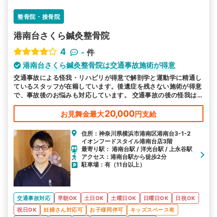
整骨院・接骨院
港南台さくら鍼灸整骨院
4
-
件
港南台さくら鍼灸整骨院は交通事故施術が得意
交通事故による怪我・リハビリが得意で解剖学と運動学に精通し
ているスタッフが在籍しています。後遺症を残さない施術が得意
で、事故後のお悩みも対応しています。 交通事故の後の怪我は
当院にお任せください。
20,000
お見舞金最大
円支給
住所：神奈川県横浜市港南区港南台3-1-2
イオンフードスタイル港南台店3階
最寄り駅： 港南台駅 / 洋光台駅 / 上永谷駅
アクセス：港南台駅から徒歩2分
駐車場：有（11台以上）
交通事故対応
早朝OK
土日OK
土曜日OK
日曜日OK
日祝OK
祝日OK
妊婦さん対応可
お子様同伴可
キッズスペース有