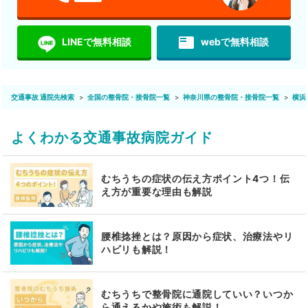
featured_play_list
LINEで無料相談
webで無料相談
交通事故 通院先検索
全国の整骨院・接骨院一覧
神奈川県の整骨院・接骨院一覧
横浜
よくわかる交通事故病院ガイド
むちうちの症状の伝え方ポイント4つ！伝
え方が重要な理由も解説
腰椎捻挫とは？原因から症状、治療法やリ
ハビリも解説！
むちうちで整骨院に通院していい？いつか
ら通えるかや施術も解説！