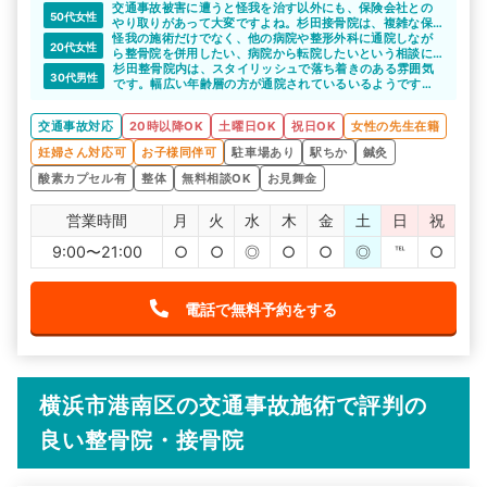
交通事故被害に遭うと怪我を治す以外にも、保険会社との
50代女性
やり取りがあって大変ですよね。杉田接骨院は、複雑な保
険会社とやりとりについても詳しいので、しっかりと相談
怪我の施術だけでなく、他の病院や整形外科に通院しなが
20代女性
に乗ってもらえると思います。
ら整骨院を併用したい、病院から転院したいという相談に
も乗ってくれます。施術室も待合室も清潔感があり、綺麗
杉田整骨院内は、スタイリッシュで落ち着きのある雰囲気
30代男性
駐車場もあるので、車での通院が可能です。
なのでよいですね。
です。幅広い年齢層の方が通院されているいるようです。
コミュニケーションを大事に対応してくれるので、些細な
悩みや怪我の症状も相談できると思います。
交通事故対応
20時以降OK
土曜日OK
祝日OK
女性の先生在籍
妊婦さん対応可
お子様同伴可
駐車場あり
駅ちか
鍼灸
酸素カプセル有
整体
無料相談OK
お見舞金
営業時間
月
火
水
木
金
土
日
祝
9:00〜21:00
○
○
◎
○
○
◎
℡
○
電話で無料予約をする
横浜市港南区の交通事故施術で評判の
良い整骨院・接骨院