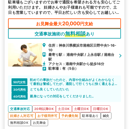
駐車場もございますのでお車で通院を希望される方も安心してご
駅から探す
院名から探す
利用いただけます。 妊婦さんやお子様連れも可能ですので、土
日も営業していますので、平日お忙しい方も安心してお越しいた
だけます。
20,000
お見舞金最大
円支給
無料相談
交通事故施術の
あり
住所：神奈川県横浜市港南区日野中央1-16-
10
最寄り駅： 港南中央駅 / 上永谷駅 / 港南台
駅
アクセス：港南中央駅から徒歩16分
駐車場：有（5台）
初めての事故だったのと、内容や仕組みがよくわからなく
50代女性
て最初は警戒してたが、通院して行くうちに快く通えるよ
うになった。どの先生にもたいへんお世話になって、施術
とても良くしていただいた
30代男性
によって身体も癒えたが、コロナ禍もあって先生達とのお
喋りや触れ合いも楽しかった。事故で整骨院に通院出来る
親身になっての対応をしてくださりました。
40代男性
事を知らなかったので、相談して良かったと思います。忙
しい日常生活の中での通院はたいへんですが、事故の補償
を受けるのは当然の権利なので、しっかり通って頂きたい
交通事故対応
20時以降OK
土日OK
土曜日OK
日曜日OK
と思います。
妊婦さん対応可
お子様同伴可
予約優先制
駐車場あり
鍼灸
無料相談OK
お見舞金