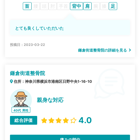
首
腰
頭
肘
手首
背中
肩
腕
膝
足
とても良くしていただいた
投稿日：2023-03-22
鎌倉街道整骨院の詳細を見る
鎌倉街道整骨院
住所：神奈川県横浜市港南区日野中央1-16-10
親身な対応
40代
男性
4.0
総合評価
痛みの部位