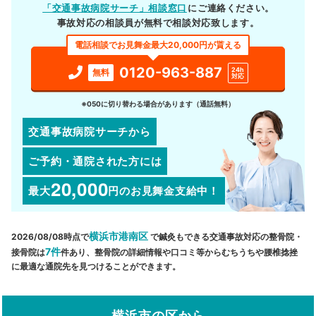
「交通事故病院サーチ」相談窓口
にご連絡ください。
事故対応の相談員が無料で相談対応致します。
電話相談でお見舞金最大20,000円が貰える
0120-963-887
24h
無料
対応
※050に切り替わる場合があります（通話無料）
交通事故病院サーチから
ご予約・通院された方には
20,000
最大
円
のお見舞金支給中！
横浜市港南区
2026/08/08時点で
で鍼灸もできる交通事故対応の整骨院・
7件
接骨院は
件あり、整骨院の詳細情報や口コミ等からむちうちや腰椎捻挫
に最適な通院先を見つけることができます。
横浜市の区から