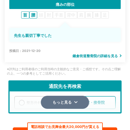
痛みの部位
首
腰
頭
肘
手首
背中
肩
腕
膝
足
先生も親切丁寧でした
投稿日：2021-12-20
鎌倉街道整骨院の詳細を見る
※評判はご利用者様のご利用当時の主観的なご意見・ご感想です。その点ご理解
の上、一つの参考としてご活用ください。
通院先を再検索
整形外科
整骨院・接骨院
もっと見る
エリア
神奈川県
横浜市港南区
電話相談でお見舞金最大20,000円が貰える