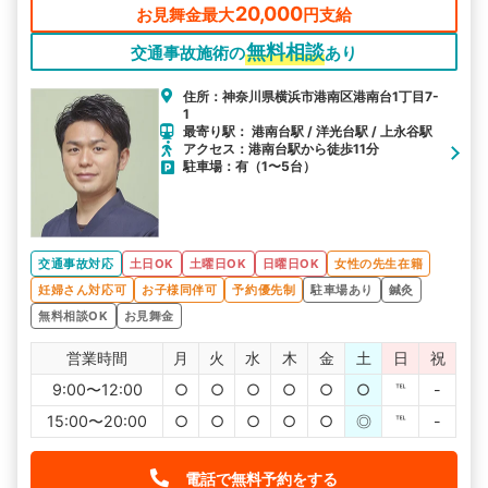
20,000
お見舞金最大
円支給
無料相談
交通事故施術の
あり
住所：神奈川県横浜市港南区港南台1丁目7-
1
最寄り駅： 港南台駅 / 洋光台駅 / 上永谷駅
アクセス：港南台駅から徒歩11分
駐車場：有（1〜5台）
交通事故対応
土日OK
土曜日OK
日曜日OK
女性の先生在籍
妊婦さん対応可
お子様同伴可
予約優先制
駐車場あり
鍼灸
無料相談OK
お見舞金
営業時間
月
火
水
木
金
土
日
祝
9:00〜12:00
○
○
○
○
○
○
℡
-
15:00〜20:00
○
○
○
○
○
◎
℡
-
電話で無料予約をする