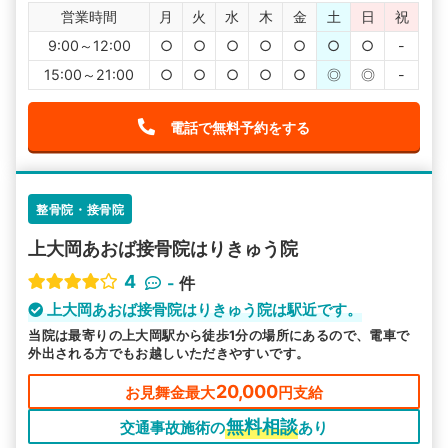
営業時間
月
火
水
木
金
土
日
祝
9:00～12:00
○
○
○
○
○
○
○
-
15:00～21:00
○
○
○
○
○
◎
◎
-
電話で無料予約をする
整骨院・接骨院
上大岡あおば接骨院はりきゅう院
4
-
件
上大岡あおば接骨院はりきゅう院は駅近です。
当院は最寄りの上大岡駅から徒歩1分の場所にあるので、電車で
外出される方でもお越しいただきやすいです。
20,000
お見舞金最大
円支給
無料相談
交通事故施術の
あり