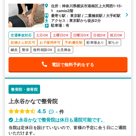
住所：神奈川県横浜市港南区上大岡西1-15-
1 camio2階
最寄り駅： 東京駅 / 二重橋前駅 / 大手町駅
アクセス：東京駅から徒歩2分
駐車場：有
交通事故対応
土日OK
土曜日OK
日曜日OK
日祝OK
祝日OK
妊婦さん対応可
お子様同伴可
予約優先制
駐車場あり
駅ちか
鍼灸
整体
無料相談OK
お見舞金
電話で無料予約をする
整骨院・接骨院
上永谷かなで整骨院
4.5
-
件
上永谷かなで整骨院は休日も通院可能です。
当院は定休日を設けていないので、皆様の予定に合う日にご通院
いただけます。