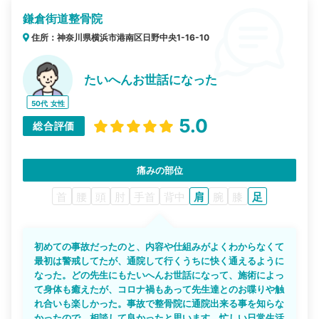
鎌倉街道整骨院
住所：神奈川県横浜市港南区日野中央1-16-10
たいへんお世話になった
50代
女性
5.0
総合評価
痛みの部位
首
腰
頭
肘
手首
背中
肩
腕
膝
足
初めての事故だったのと、内容や仕組みがよくわからなくて
最初は警戒してたが、通院して行くうちに快く通えるように
なった。どの先生にもたいへんお世話になって、施術によっ
て身体も癒えたが、コロナ禍もあって先生達とのお喋りや触
れ合いも楽しかった。事故で整骨院に通院出来る事を知らな
かったので、相談して良かったと思います。忙しい日常生活