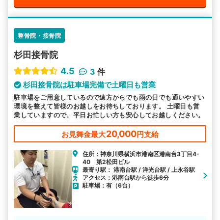
整骨院・接骨院
杉田接骨院
4.5
3
件
杉田接骨院は駐車場完備で土曜日も営業
駐車場をご用意しているので遠方からでも雨の日でも通いやすい
環境を整えて皆様のお越しをお待ちしております。 土曜日も営
業していますので、平日お忙しい方も安心してお越しください。
20,000
お見舞金最大
円支給
住所：神奈川県横浜市港南区港南台3丁目4-
40 第2松田ビル
最寄り駅： 港南台駅 / 洋光台駅 / 上永谷駅
アクセス：港南台駅から徒歩6分
駐車場：有（6台）