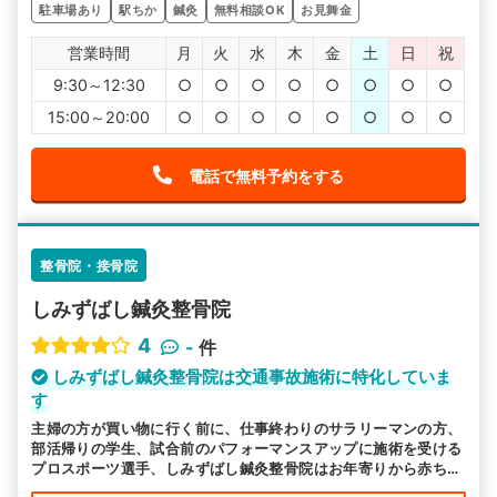
駐車場あり
駅ちか
鍼灸
無料相談OK
お見舞金
営業時間
月
火
水
木
金
土
日
祝
9:30～12:30
○
○
○
○
○
○
○
○
15:00～20:00
○
○
○
○
○
○
○
○
電話で無料予約をする
整骨院・接骨院
しみずばし鍼灸整骨院
4
-
件
しみずばし鍼灸整骨院は交通事故施術に特化していま
す
主婦の方が買い物に行く前に、仕事終わりのサラリーマンの方、
部活帰りの学生、試合前のパフォーマンスアップに施術を受ける
プロスポーツ選手、しみずばし鍼灸整骨院はお年寄りから赤ちゃ
んまで、男性からも女性からも来院いただいております。