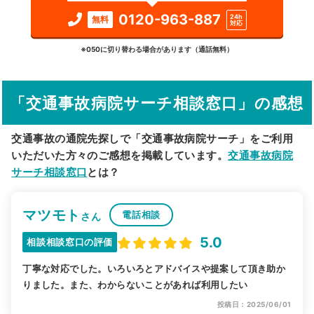
検索する
0120-963-887
24h
無料
対応
詳細条件で絞り込む
※050に切り替わる場合があります（通話無料）
その他の検索方法
「交通事故病院サーチ相談窓口」の感想
駅から探す
院名から探す
交通事故の通院先探しで「交通事故病院サーチ」をご利用
いただいた方々のご感想を掲載しています。
交通事故病院
サーチ相談窓口
とは？
マツモト
電話相談
さん
5.0
相談相談窓口の評価
丁寧な対応でした。いろいろとアドバイスや提案して頂き助か
りました。また、わからないことがあれば利用したい
投稿日：2025/06/01