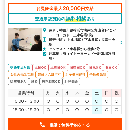
20,000
お見舞金最大
円支給
無料相談
交通事故施術の
あり
住所：神奈川県横浜市港南区丸山台1-12 イ
トーヨーカドー上永谷店3階
最寄り駅： 上永谷駅 / 下永谷駅 / 港南中央
駅
アクセス：上永谷駅から徒歩2分
駐車場：有（イトーヨーカドー駐車場利用
可）
交通事故対応
土日OK
土曜日OK
日曜日OK
日祝OK
祝日OK
女性の先生在籍
妊婦さん対応可
お子様同伴可
予約優先制
駐車場あり
鍼灸
無料相談OK
お見舞金
営業時間
月
火
水
木
金
土
日
祝
10:00～13:00
○
○
○
○
○
○
○
○
15:00～19:30
○
○
○
○
○
○
○
○
電話で無料予約をする