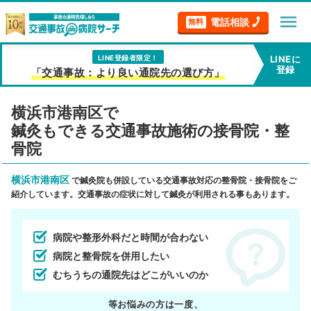
menu
電話相談
無料
LINE登録者限定！
LINEに
登録
「交通事故：より良い通院先の選び方」
横浜市港南区で
鍼灸もできる交通事故施術の接骨院・整
骨院
横浜市港南区
で鍼灸院も併設している交通事故対応の整骨院・接骨院をご
紹介しています。交通事故の症状に対して鍼灸が利用される事もあります。
病院や整形外科だと時間が合わない
病院と整骨院を併用したい
むちうちの通院先はどこがいいのか
等お悩みの方は一度、