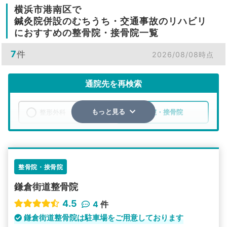
横浜市港南区で
鍼灸院併設のむちうち・交通事故のリハビリ
におすすめの整骨院・接骨院一覧
7
件
2026/08/08時点
通院先を再検索
整形外科
整骨院・接骨院
もっと見る
エリア
神奈川県
横浜市港南区
検索する
整骨院・接骨院
鎌倉街道整骨院
詳細条件で絞り込む
4.5
4
件
その他の検索方法
鎌倉街道整骨院は駐車場をご用意しております