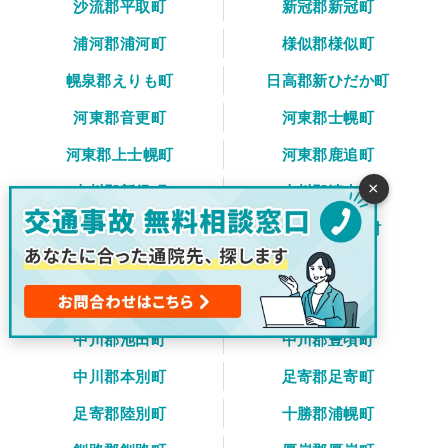
沙流郡平取町
新冠郡新冠町
浦河郡浦河町
様似郡様似町
幌泉郡えりも町
日高郡新ひだか町
河東郡音更町
河東郡士幌町
河東郡上士幌町
河東郡鹿追町
×
上川郡新得町
上川郡清水町
河西郡芽室町
河西郡中札内村
河西郡更別村
広尾郡大樹町
広尾郡広尾町
中川郡幕別町
中川郡池田町
中川郡豊頃町
中川郡本別町
足寄郡足寄町
足寄郡陸別町
十勝郡浦幌町