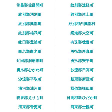
常呂郡佐呂間町
紋別郡遠軽町
紋別郡湧別町
紋別郡滝上町
紋別郡興部町
紋別郡西興部村
紋別郡雄武町
網走郡大空町
虻田郡豊浦町
有珠郡壮瞥町
白老郡白老町
勇払郡厚真町
虻田郡洞爺湖町
勇払郡安平町
勇払郡むかわ町
沙流郡日高町
沙流郡平取町
新冠郡新冠町
浦河郡浦河町
様似郡様似町
幌泉郡えりも町
日高郡新ひだか町
河東郡音更町
河東郡士幌町