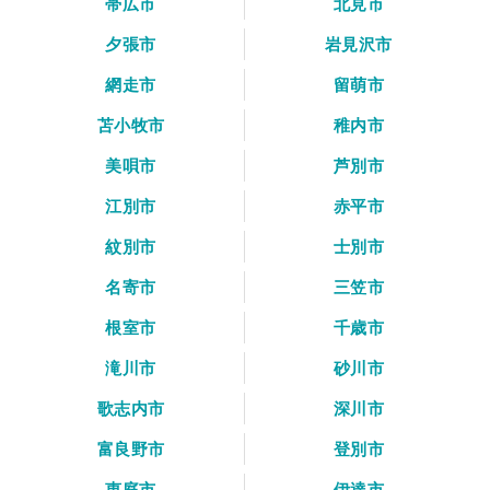
帯広市
北見市
夕張市
岩見沢市
網走市
留萌市
苫小牧市
稚内市
美唄市
芦別市
江別市
赤平市
紋別市
士別市
名寄市
三笠市
根室市
千歳市
滝川市
砂川市
歌志内市
深川市
富良野市
登別市
恵庭市
伊達市