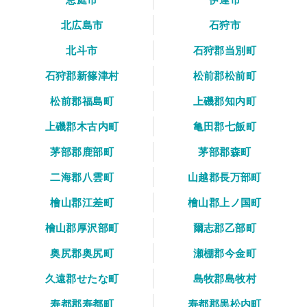
北広島市
石狩市
北斗市
石狩郡当別町
石狩郡新篠津村
松前郡松前町
松前郡福島町
上磯郡知内町
上磯郡木古内町
亀田郡七飯町
茅部郡鹿部町
茅部郡森町
二海郡八雲町
山越郡長万部町
檜山郡江差町
檜山郡上ノ国町
檜山郡厚沢部町
爾志郡乙部町
奥尻郡奥尻町
瀬棚郡今金町
久遠郡せたな町
島牧郡島牧村
寿都郡寿都町
寿都郡黒松内町