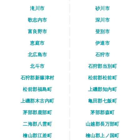
滝川市
砂川市
歌志内市
深川市
富良野市
登別市
恵庭市
伊達市
北広島市
石狩市
北斗市
石狩郡当別町
石狩郡新篠津村
松前郡松前町
松前郡福島町
上磯郡知内町
上磯郡木古内町
亀田郡七飯町
茅部郡鹿部町
茅部郡森町
二海郡八雲町
山越郡長万部町
檜山郡江差町
檜山郡上ノ国町