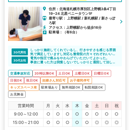
住所：北海道札幌市厚別区上野幌3条4丁目
19−24 北星ベニータウン1F
最寄り駅： 上野幌駅 / 新札幌駅 / 新さっぽ
ろ駅
アクセス：上野幌駅から徒歩16分
駐車場：（有6台）
しっかり施術してくれているし、行きやすさを感じる雰囲
30代男性
気で満足していますし対応も整骨院の方々それぞれいい雰
囲気で良かったです
電気や指圧で痛みをやわらげていただいてよかった。
30代女性
事故に遭った方は我慢しないでしっかりと通院して治して
いってほしい。
交通事故対応
20時以降OK
土日OK
土曜日OK
日曜日OK
日祝OK
祝日OK
妊婦さん対応可
お子様同伴可
キッズスペース有
駐車場あり
無料相談OK
転院相談OK
お見舞金
営業時間
月
火
水
木
金
土
日
祝
9:00～12:00
○
○
○
○
○
○
○
○
15:00～21:00
○
○
○
○
○
◎
◎
◎