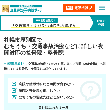
menu
電話相談
無料
LINE登録者限定！
LINEに
登録
「交通事故：より良い通院先の選び方」
札幌市厚別区で
むちうち・交通事故治療などに詳しい夜
間対応の接骨院・整骨院
札幌市厚別区
で交通事故治療・むちうち等に詳しい夜間（20時以降）も営
業している整骨院・接骨院をご紹介しています。
病院や整形外科だと時間が合わない
病院と整骨院を併用したい
むちうちの通院先はどこがいいのか
等お悩みの方は一度、