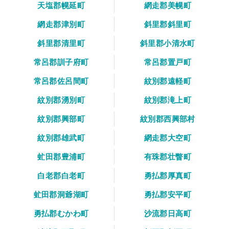
天塩郡幌延町
網走郡美幌町
網走郡津別町
斜里郡斜里町
斜里郡清里町
斜里郡小清水町
常呂郡訓子府町
常呂郡置戸町
常呂郡佐呂間町
紋別郡遠軽町
紋別郡湧別町
紋別郡滝上町
紋別郡興部町
紋別郡西興部村
紋別郡雄武町
網走郡大空町
虻田郡豊浦町
有珠郡壮瞥町
白老郡白老町
勇払郡厚真町
虻田郡洞爺湖町
勇払郡安平町
勇払郡むかわ町
沙流郡日高町