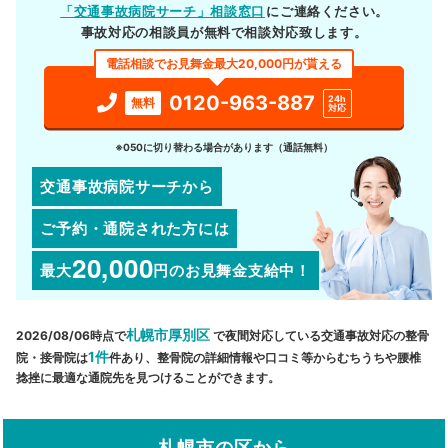
「交通事故病院サーチ」相談窓口
にご連絡ください。
事故対応の相談員が無料で相談対応致します。
電話相談でお見舞金最大20,000円が貰える
0120-963-887
24h
無料
対応
※050に切り替わる場合があります（通話無料）
交通事故病院サーチから
ご予約・通院された方には
20,000
最大
円
のお見舞金支給中！
札幌市厚別区
2026/08/06時点で
で夜間対応している交通事故対応の整骨
1件
院・接骨院は
件あり、整骨院の詳細情報や口コミ等からむちうちや腰椎
捻挫に最適な通院先を見つけることができます。
札幌市の区から