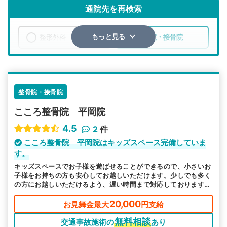
通院先を再検索
整形外科
整骨院・接骨院
もっと見る
エリア
北海道
札幌市厚別区
検索する
整骨院・接骨院
こころ整骨院 平岡院
詳細条件で絞り込む
4.5
2
件
その他の検索方法
こころ整骨院 平岡院はキッズスペース完備していま
す。
駅から探す
院名から探す
キッズスペースでお子様を遊ばせることができるので、小さいお
子様をお持ちの方も安心してお越しいただけます。少しでも多く
の方にお越しいただけるよう、遅い時間まで対応しております。
休日も営業しているので、ご利用ください。
20,000
お見舞金最大
円支給
無料相談
交通事故施術の
あり