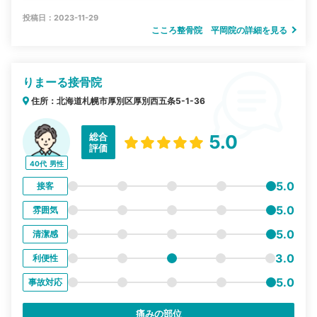
投稿日：2023-11-29
こころ整骨院 平岡院の詳細を見る
りまーる接骨院
住所：北海道札幌市厚別区厚別西五条5-1-36
総合
5.0
評価
40代
男性
5.0
接客
5.0
雰囲気
5.0
清潔感
3.0
利便性
5.0
事故対応
痛みの部位