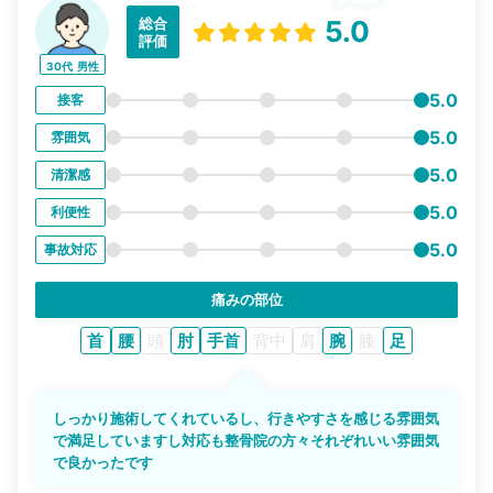
総合
5.0
評価
30代
男性
5.0
接客
5.0
雰囲気
5.0
清潔感
5.0
利便性
5.0
事故対応
痛みの部位
首
腰
頭
肘
手首
背中
肩
腕
膝
足
しっかり施術してくれているし、行きやすさを感じる雰囲気
で満足していますし対応も整骨院の方々それぞれいい雰囲気
で良かったです