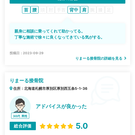
首
腰
頭
肘
手首
背中
肩
腕
膝
足
親身に相談に乗ってくれて助かってる。
丁寧な施術で徐々に良くなってきている気がする。
投稿日：2023-09-29
りまーる接骨院の詳細を見る
りまーる接骨院
住所：北海道札幌市厚別区厚別西五条5-1-36
アドバイスが良かった
30代
男性
5.0
総合評価