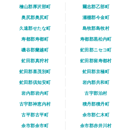
檜山郡厚沢部町
爾志郡乙部町
奥尻郡奥尻町
瀬棚郡今金町
久遠郡せたな町
島牧郡島牧村
寿都郡寿都町
寿都郡黒松内町
磯谷郡蘭越町
虻田郡ニセコ町
虻田郡真狩村
虻田郡留寿都村
虻田郡喜茂別町
虻田郡京極町
虻田郡倶知安町
岩内郡共和町
岩内郡岩内町
古宇郡泊村
古宇郡神恵内村
積丹郡積丹町
古平郡古平町
余市郡仁木町
余市郡余市町
余市郡赤井川村