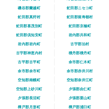
磯谷郡蘭越町
虻田郡ニセコ町
虻田郡真狩村
虻田郡留寿都村
虻田郡喜茂別町
虻田郡京極町
虻田郡倶知安町
岩内郡共和町
岩内郡岩内町
古宇郡泊村
古宇郡神恵内村
積丹郡積丹町
古平郡古平町
余市郡仁木町
余市郡余市町
余市郡赤井川村
空知郡南幌町
空知郡奈井江町
空知郡上砂川町
夕張郡由仁町
夕張郡長沼町
夕張郡栗山町
樺戸郡月形町
樺戸郡浦臼町