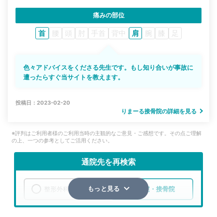
痛みの部位
首
腰
頭
肘
手首
背中
肩
腕
膝
足
色々アドバイスをくださる先生です。もし知り合いが事故に
遭ったらすぐ当サイトを教えます。
投稿日：2023-02-20
りまーる接骨院の詳細を見る
※評判はご利用者様のご利用当時の主観的なご意見・ご感想です。その点ご理解
の上、一つの参考としてご活用ください。
通院先を再検索
整形外科
整骨院・接骨院
もっと見る
エリア
北海道
札幌市厚別区