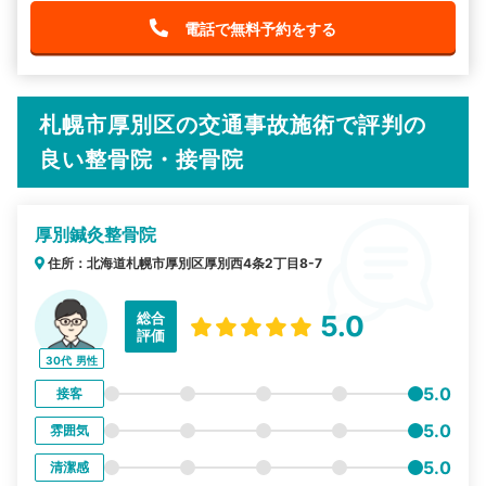
電話で無料予約をする
札幌市厚別区の交通事故施術で評判の
良い整骨院・接骨院
厚別鍼灸整骨院
住所：北海道札幌市厚別区厚別西4条2丁目8-7
総合
5.0
評価
30代
男性
5.0
接客
5.0
雰囲気
5.0
清潔感