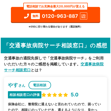
電話相談でお見舞金最大20,000円が貰える
検索する
0120-963-887
24h
無料
対応
詳細条件で絞り込む
※050に切り替わる場合があります（通話無料）
その他の検索方法
「交通事故病院サーチ相談窓口」の感想
駅から探す
院名から探す
交通事故の通院先探しで「交通事故病院サーチ」をご利用
いただいた方々のご感想を掲載しています。
交通事故病院
サーチ相談窓口
とは？
やす
電話相談
さん
5.0
相談相談窓口の評価
保険会社に、整骨院に通えないと言われていたので、困ってい
たので、相談にのっていただき、通えるようになり、良かっ