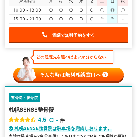
営業時間
月
火
水
木
金
土
日
祝
10:00～13:00
○
○
○
○
○
◎
◎
◎
15:00～21:00
○
○
○
○
○
℡
℡
-
電話で無料予約をする
どの通院先を選べばよいか分からない...
そんな時は無料相談窓口へ
整骨院・接骨院
札幌SENSE整骨院
4.5
-
件
札幌SENSE整骨院は駐車場を完備しおります。
当院は駐車場を2台分完備しておりますのでお車でも通院が可能