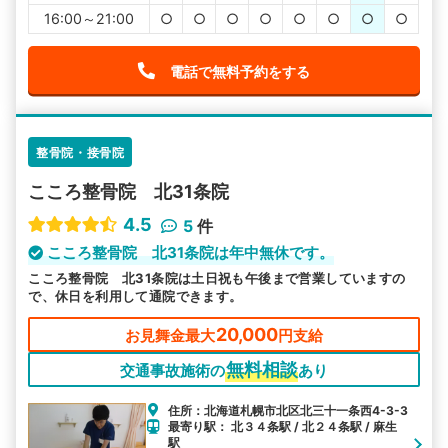
16:00～21:00
○
○
○
○
○
○
○
○
電話で無料予約をする
整骨院・接骨院
こころ整骨院 北31条院
4.5
5
件
こころ整骨院 北31条院は年中無休です。
こころ整骨院 北31条院は土日祝も午後まで営業していますの
で、休日を利用して通院できます。
20,000
お見舞金最大
円支給
無料相談
交通事故施術の
あり
住所：北海道札幌市北区北三十一条西4-3-3
最寄り駅： 北３４条駅 / 北２４条駅 / 麻生
駅