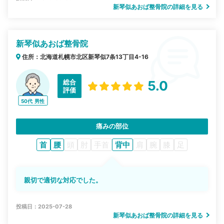
新琴似あおば整骨院の詳細を見る
新琴似あおば整骨院
住所：北海道札幌市北区新琴似7条13丁目4-16
総合
5.0
評価
50代
男性
痛みの部位
首
腰
頭
肘
手首
背中
肩
腕
膝
足
親切で適切な対応でした。
投稿日：2025-07-28
新琴似あおば整骨院の詳細を見る