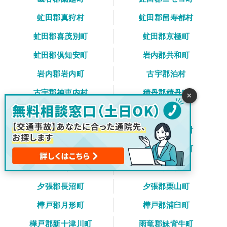
虻田郡真狩村
虻田郡留寿都村
虻田郡喜茂別町
虻田郡京極町
虻田郡倶知安町
岩内郡共和町
岩内郡岩内町
古宇郡泊村
古宇郡神恵内村
積丹郡積丹町
×
古平郡古平町
余市郡仁木町
余市郡余市町
余市郡赤井川村
空知郡南幌町
空知郡奈井江町
空知郡上砂川町
夕張郡由仁町
夕張郡長沼町
夕張郡栗山町
樺戸郡月形町
樺戸郡浦臼町
樺戸郡新十津川町
雨竜郡妹背牛町