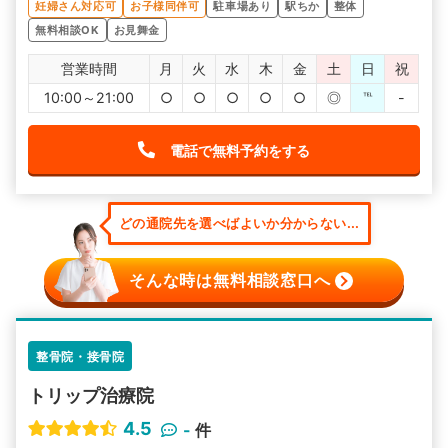
妊婦さん対応可
お子様同伴可
駐車場あり
駅ちか
整体
無料相談OK
お見舞金
営業時間
月
火
水
木
金
土
日
祝
10:00～21:00
○
○
○
○
○
◎
℡
-
電話で無料予約をする
どの通院先を選べばよいか分からない...
そんな時は無料相談窓口へ
整骨院・接骨院
トリップ治療院
4.5
-
件