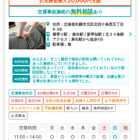
20,000
お見舞金最大
円支給
無料相談
交通事故施術の
あり
住所：北海道札幌市北区北四十条西五丁目
5-29
最寄り駅： 麻生駅 / 新琴似駅 / 北３４条駅
アクセス：麻生駅から徒歩1分
駐車場：無
みなさん、すごく親切で毎回の症状を聞いてくれてそれに
40代女性
あった施術をしていただきました。
担当が決まっていて、担当者がわかってくれているので毎
50代男性
回説明しなくてすむ。
なかなか自分には合っている先生だと思います。
ほとんど、希望どうりの時間帯や曜日で診察、治療を受け
40代男性
る事が出来たのでとても便利でした。
交通事故対応
20時以降OK
土日OK
土曜日OK
日曜日OK
日祝OK
祝日OK
女性の先生在籍
妊婦さん対応可
お子様同伴可
キッズスペース有
予約優先制
駅ちか
鍼灸
無料相談OK
お見舞金
営業時間
月
火
水
木
金
土
日
祝
11:00～14:00
○
○
○
○
○
○
○
○