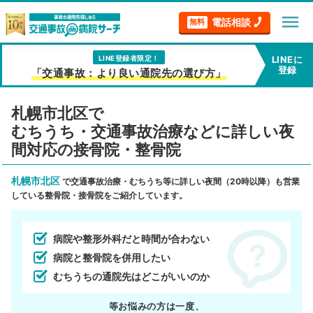
menu
電話相談
無料
LINE登録者限定！
LINEに
登録
「交通事故：より良い通院先の選び方」
札幌市北区で
むちうち・交通事故治療などに詳しい夜
間対応の接骨院・整骨院
札幌市北区
で交通事故治療・むちうち等に詳しい夜間（20時以降）も営業
している整骨院・接骨院をご紹介しています。
病院や整形外科だと時間が合わない
病院と整骨院を併用したい
むちうちの通院先はどこがいいのか
等お悩みの方は一度、