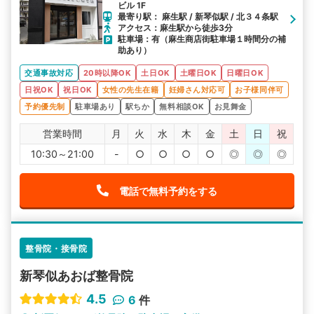
ビル 1F
最寄り駅： 麻生駅 / 新琴似駅 / 北３４条駅
アクセス：麻生駅から徒歩3分
駐車場：有（麻生商店街駐車場１時間分の補
助あり）
交通事故対応
20時以降OK
土日OK
土曜日OK
日曜日OK
日祝OK
祝日OK
女性の先生在籍
妊婦さん対応可
お子様同伴可
予約優先制
駐車場あり
駅ちか
無料相談OK
お見舞金
営業時間
月
火
水
木
金
土
日
祝
10:30～21:00
-
○
○
○
○
◎
◎
◎
電話で無料予約をする
整骨院・接骨院
新琴似あおば整骨院
4.5
6
件