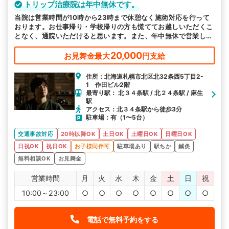
トリップ治療院は年中無休です。
当院は営業時間が10時から23時まで休憩なく施術対応を行って
おります。お仕事帰り・学校帰りの方も慌ててお越しいただくこ
となく、通院いただけると思います。また、年中無休で営業して
おりますので、ご都合のよい日にお越しください。
20,000
お見舞金最大
円支給
住所：北海道札幌市北区北32条西5丁目2-
1 作田ビル2階
最寄り駅： 北３４条駅 / 北２４条駅 / 麻生
駅
アクセス：北３４条駅から徒歩3分
駐車場：有（1〜5台）
交通事故対応
20時以降OK
土日OK
土曜日OK
日曜日OK
日祝OK
祝日OK
お子様同伴可
駐車場あり
駅ちか
鍼灸
無料相談OK
お見舞金
営業時間
月
火
水
木
金
土
日
祝
10:00～23:00
○
○
○
○
○
○
○
○
電話で無料予約をする