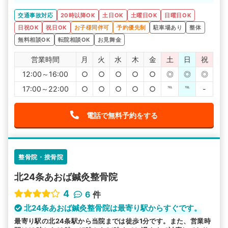
たいと思います。
交通事故対応
20時以降OK
土日OK
土曜日OK
日曜日OK
日祝OK
祝日OK
お子様同伴可
予約優先制
駐車場あり
整体
無料相談OK
転院相談OK
お見舞金
営業時間
月
火
水
木
金
土
日
祝
12:00～16:00
○
○
○
○
○
◎
◎
◎
17:00～22:00
○
○
○
○
○
℡
℡
-
電話で無料予約をする
整骨院・接骨院
北24条あおば鍼灸整骨院
4
6
件
北24条あおば鍼灸整骨院は最寄り駅からすぐです。
最寄り駅の北24条駅から当院までは徒歩1分です。また、営業時