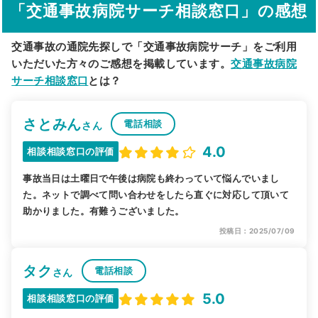
「交通事故病院サーチ相談窓口」の感想
駅から探す
院名から探す
交通事故の通院先探しで「交通事故病院サーチ」をご利用
いただいた方々のご感想を掲載しています。
交通事故病院
サーチ相談窓口
とは？
さとみん
電話相談
さん
4.0
相談相談窓口の評価
事故当日は土曜日で午後は病院も終わっていて悩んでいまし
た。ネットで調べて問い合わせをしたら直ぐに対応して頂いて
助かりました。有難うございました。
投稿日：2025/07/09
タク
電話相談
さん
5.0
相談相談窓口の評価