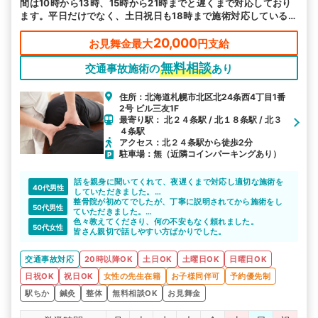
間は10時から13時、15時から21時までと遅くまで対応しており
ます。平日だけでなく、土日祝日も18時まで施術対応しているの
で、お気軽にお越しください。
20,000
お見舞金最大
円支給
無料相談
交通事故施術の
あり
住所：北海道札幌市北区北24条西4丁目1番
2号 ビル三友1F
最寄り駅： 北２４条駅 / 北１８条駅 / 北３
４条駅
アクセス：北２４条駅から徒歩2分
駐車場：無（近隣コインパーキングあり）
話を親身に聞いてくれて、夜遅くまで対応し適切な施術を
40代男性
していただきました。
整骨院が初めてでしたが、丁寧に説明されてから施術をし
ありがとうございます。
50代男性
ていただきました。
今後も安心して通えそうです。
色々教えてくださり、何の不安もなく頼れました。
50代女性
事故後3日は体に不調はありませんでした。ですが、その後
皆さん親切で話しやすい方ばかりでした。
腰痛と首が辛くなってきました。
症状が出たらすぐに通院先を紹介してもらうべきと思いま
交通事故対応
20時以降OK
土日OK
土曜日OK
日曜日OK
す。
日祝OK
祝日OK
女性の先生在籍
お子様同伴可
予約優先制
駅ちか
鍼灸
整体
無料相談OK
お見舞金