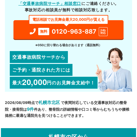
「交通事故病院サーチ」相談窓口
にご連絡ください。
事故対応の相談員が無料で相談対応致します。
電話相談でお見舞金最大20,000円が貰える
0120-963-887
24h
無料
対応
※050に切り替わる場合があります（通話無料）
交通事故病院サーチから
ご予約・通院された方には
20,000
最大
円
のお見舞金支給中！
札幌市北区
2026/08/09時点で
で夜間対応している交通事故対応の整骨
9件
院・接骨院は
件あり、整骨院の詳細情報や口コミ等からむちうちや腰椎
捻挫に最適な通院先を見つけることができます。
札幌市の区から