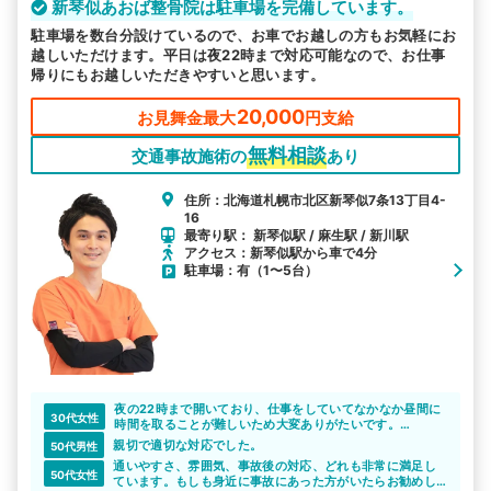
新琴似あおば整骨院は駐車場を完備しています。
駐車場を数台分設けているので、お車でお越しの方もお気軽にお
越しいただけます。平日は夜22時まで対応可能なので、お仕事
帰りにもお越しいただきやすいと思います。
20,000
お見舞金最大
円支給
無料相談
交通事故施術の
あり
住所：北海道札幌市北区新琴似7条13丁目4-
16
最寄り駅： 新琴似駅 / 麻生駅 / 新川駅
アクセス：新琴似駅から車で4分
駐車場：有（1〜5台）
夜の22時まで開いており、仕事をしていてなかなか昼間に
30代女性
時間を取ることが難しいため大変ありがたいです。
スタッフの方々も全員対応が丁寧なので、誰が担当になっ
親切で適切な対応でした。
50代男性
ても安心して施術を受けられます。
通いやすさ、雰囲気、事故後の対応、どれも非常に満足し
50代女性
ています。もしも身近に事故にあった方がいたらお勧めし