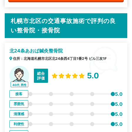
札幌市北区の交通事故施術で評判の良
い整骨院・接骨院
北24条あおば鍼灸整骨院
住所：北海道札幌市北区北24条西4丁目1番2号 ビル三友1F
総合
5.0
評価
40代
男性
5.0
接客
5.0
雰囲気
5.0
清潔感
5.0
利便性