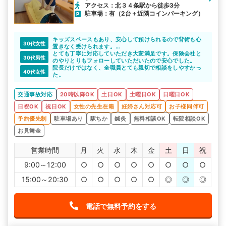
アクセス：北３４条駅から徒歩3分
駐車場：有（2台＋近隣コインパーキング）
キッズスペースもあり、安心して預けられるので背術も心
30代女性
置きなく受けられます。
都合の良い時間帯の予約や親身になってくれるところが良
とても丁寧に対応していただき大変満足です。保険会社と
30代男性
いです！
のやりとりもフォローしていただいたので安心でした。
院長だけではなく、全職員とても親切で相談をしやすかっ
40代女性
た。
交通事故対応
20時以降OK
土日OK
土曜日OK
日曜日OK
日祝OK
祝日OK
女性の先生在籍
妊婦さん対応可
お子様同伴可
予約優先制
駐車場あり
駅ちか
鍼灸
無料相談OK
転院相談OK
お見舞金
営業時間
月
火
水
木
金
土
日
祝
9:00～12:00
○
○
○
○
○
○
○
○
15:00～20:30
○
○
○
○
○
◎
◎
◎
電話で無料予約をする