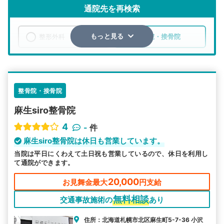
通院先を再検索
整形外科
整骨院・接骨院
もっと見る
エリア
北海道
札幌市北区
検索する
整骨院・接骨院
麻生siro整骨院
詳細条件で絞り込む
4
-
件
その他の検索方法
麻生siro整骨院は休日も営業しています。
当院は平日にくわえて土日祝も営業しているので、休日を利用し
駅から探す
院名から探す
て通院ができます。
20,000
お見舞金最大
円支給
無料相談
交通事故施術の
あり
住所：北海道札幌市北区麻生町5-7-36 小沢