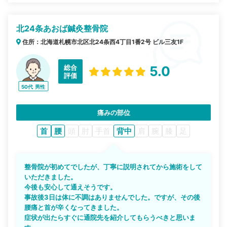
北24条あおば鍼灸整骨院
住所：北海道札幌市北区北24条西4丁目1番2号 ビル三友1F
総合
5.0
評価
50代
男性
痛みの部位
首
腰
頭
肘
手首
背中
肩
腕
膝
足
整骨院が初めてでしたが、丁寧に説明されてから施術をして
いただきました。
今後も安心して通えそうです。
事故後3日は体に不調はありませんでした。ですが、その後
腰痛と首が辛くなってきました。
症状が出たらすぐに通院先を紹介してもらうべきと思いま