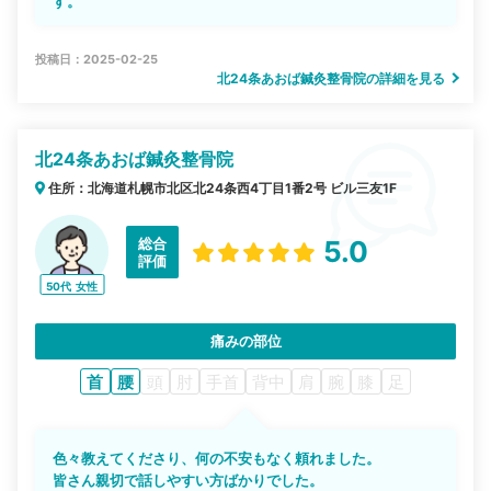
す。
投稿日：2025-02-25
北24条あおば鍼灸整骨院の詳細を見る
北24条あおば鍼灸整骨院
住所：北海道札幌市北区北24条西4丁目1番2号 ビル三友1F
総合
5.0
評価
50代
女性
痛みの部位
首
腰
頭
肘
手首
背中
肩
腕
膝
足
色々教えてくださり、何の不安もなく頼れました。
皆さん親切で話しやすい方ばかりでした。