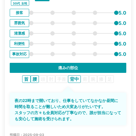
30代
女性
5.0
接客
5.0
雰囲気
5.0
清潔感
5.0
利便性
5.0
事故対応
痛みの部位
首
腰
頭
肘
手首
背中
肩
腕
膝
足
夜の22時まで開いており、仕事をしていてなかなか昼間に
時間を取ることが難しいため大変ありがたいです。
スタッフの方々も全員対応が丁寧なので、誰が担当になって
も安心して施術を受けられます。
投稿日：2025-09-03