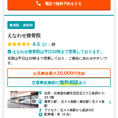
電話で無料予約をする
整骨院・接骨院
えなわせ接骨院
4.5
-
件
えなわせ接骨院は平日22時まで営業しております。
当院は平日は22時まで営業しており、ご都合に合わせやすいで
す。
20,000
お見舞金最大
円支給
無料相談
交通事故施術の
あり
住所：北海道札幌市北区北三十三条西3-2-
25 1階
最寄り駅： 北３４条駅 / 麻生駅 / 北２４条
駅
アクセス：北３４条駅から徒歩2分
駐車場：有（5 台）