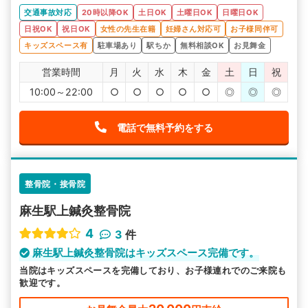
交通事故対応
20時以降OK
土日OK
土曜日OK
日曜日OK
日祝OK
祝日OK
女性の先生在籍
妊婦さん対応可
お子様同伴可
キッズスペース有
駐車場あり
駅ちか
無料相談OK
お見舞金
営業時間
月
火
水
木
金
土
日
祝
10:00～22:00
○
○
○
○
○
◎
◎
◎
電話で無料予約をする
整骨院・接骨院
麻生駅上鍼灸整骨院
4
3
件
麻生駅上鍼灸整骨院はキッズスペース完備です。
当院はキッズスペースを完備しており、お子様連れでのご来院も
歓迎です。