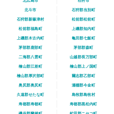
北広島市
石狩市
北斗市
石狩郡当別町
石狩郡新篠津村
松前郡松前町
松前郡福島町
上磯郡知内町
上磯郡木古内町
亀田郡七飯町
茅部郡鹿部町
茅部郡森町
二海郡八雲町
山越郡長万部町
檜山郡江差町
檜山郡上ノ国町
檜山郡厚沢部町
爾志郡乙部町
奥尻郡奥尻町
瀬棚郡今金町
久遠郡せたな町
島牧郡島牧村
寿都郡寿都町
寿都郡黒松内町
磯谷郡蘭越町
虻田郡ニセコ町