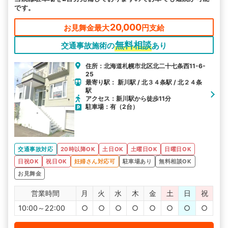
です。
20,000
お見舞金最大
円支給
無料相談
交通事故施術の
あり
住所：北海道札幌市北区北二十七条西11-6-
25
最寄り駅： 新川駅 / 北３４条駅 / 北２４条
駅
アクセス：新川駅から徒歩11分
駐車場：有（2台）
交通事故対応
20時以降OK
土日OK
土曜日OK
日曜日OK
日祝OK
祝日OK
妊婦さん対応可
駐車場あり
無料相談OK
お見舞金
営業時間
月
火
水
木
金
土
日
祝
10:00～22:00
○
○
○
○
○
○
○
○