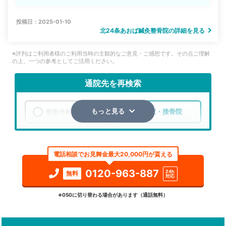
投稿日：2025-01-10
北24条あおば鍼灸整骨院の詳細を見る
※評判はご利用者様のご利用当時の主観的なご意見・ご感想です。その点ご理解
の上、一つの参考としてご活用ください。
通院先を再検索
整形外科
整骨院・接骨院
もっと見る
エリア
北海道
札幌市北区
電話相談でお見舞金最大20,000円が貰える
検索する
0120-963-887
24h
無料
対応
詳細条件で絞り込む
※050に切り替わる場合があります（通話無料）
その他の検索方法