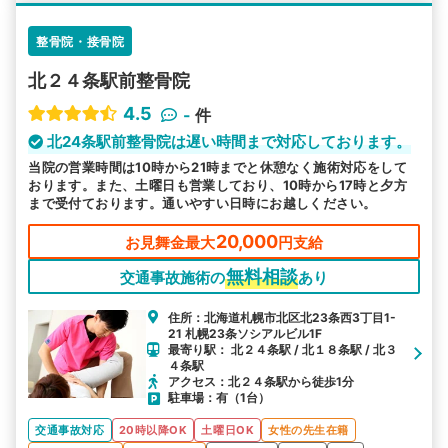
整骨院・接骨院
北２４条駅前整骨院
4.5
-
件
北24条駅前整骨院は遅い時間まで対応しております。
当院の営業時間は10時から21時までと休憩なく施術対応をして
おります。また、土曜日も営業しており、10時から17時と夕方
まで受付ております。通いやすい日時にお越しください。
20,000
お見舞金最大
円支給
無料相談
交通事故施術の
あり
住所：北海道札幌市北区北23条西3丁目1-
21 札幌23条ソシアルビル1F
最寄り駅： 北２４条駅 / 北１８条駅 / 北３
４条駅
アクセス：北２４条駅から徒歩1分
駐車場：有（1台）
交通事故対応
20時以降OK
土曜日OK
女性の先生在籍