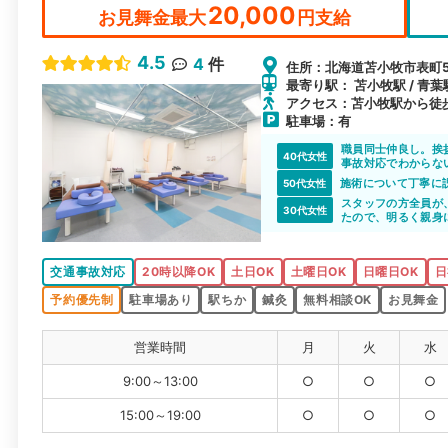
20,000
お見舞金最大
円支給
4.5
4
件
住所：北海道苫小牧市表町5-
最寄り駅： 苫小牧駅 / 青葉駅
アクセス：苫小牧駅から徒
駐車場：有
職員同士仲良し。挨
40代女性
事故対応でわからな
施術について丁寧に
50代女性
スタッフの方全員が
30代女性
たので、明るく親身
整骨院を体験してい
清潔感も抜群だと思
立地も良く、通いや
交通事故対応
20時以降OK
土日OK
土曜日OK
日曜日OK
日
事故の件が終わって
予約優先制
駐車場あり
駅ちか
鍼灸
無料相談OK
お見舞金
営業時間
月
火
水
9:00～13:00
○
○
○
15:00～19:00
○
○
○