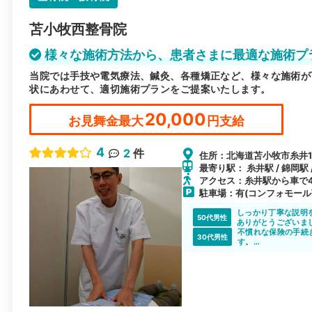
苫小牧西整骨院
様々な施術方法から、患者さまに最適な施術プ
当院では手技や電気療法、鍼灸、各種矯正など、様々な施術が
状にあわせて、適切施術プランをご提案いたします。
20,000
お見舞金最大
円支給
4
2
件
住所：北海道苫小牧市糸井1
最寄り駅： 糸井駅 / 錦岡駅 
アクセス：糸井駅から車で
駐車場：有(コンフォモール
しっかり丁寧な説明
50代男性
ありがとうございま
不慣れな保険の手続
30代男性
す。
むち打ちの症状に詳