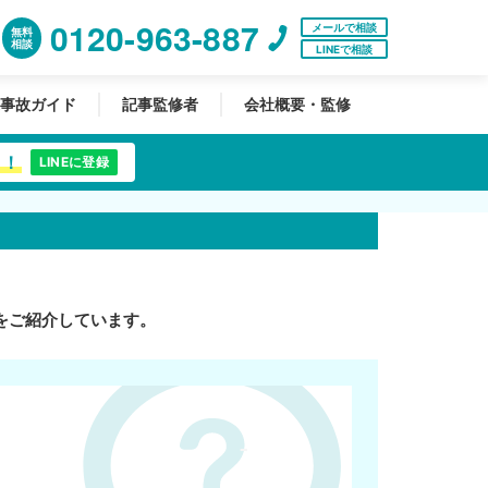
0120-963-887
メールで相談
無料
相談
LINEで相談
事故ガイド
記事監修者
会社概要・監修
中！
LINEに登録
をご紹介しています。