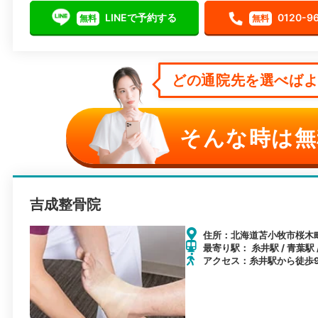
LINEで予約する
0120-9
無料
無料
どの通院先を選べばよい
そんな時は無
吉成整骨院
住所：北海道苫小牧市桜木町2
最寄り駅： 糸井駅 / 青葉駅 
アクセス：糸井駅から徒歩