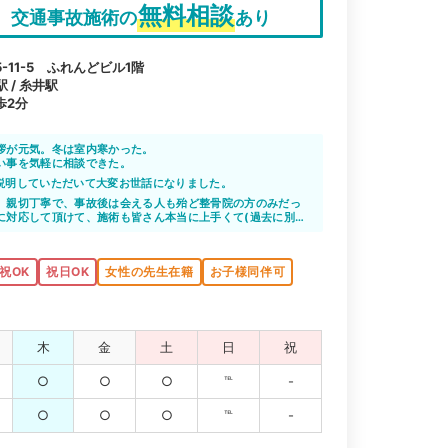
無料相談
交通事故施術の
あり
11-5 ふれんどビル1階
 / 糸井駅
歩2分
拶が元気。冬は室内寒かった。
い事を気軽に相談できた。
説明していただいて大変お世話になりました。
、親切丁寧で、事故後は会える人も殆ど整骨院の方のみだっ
に対応して頂けて、施術も皆さん本当に上手くて(過去に別な
ました)、心身共に助かっています。
います。
すいです。
祝OK
祝日OK
女性の先生在籍
お子様同伴可
も、通いたいと思っています。
木
金
土
日
祝
○
○
○
℡
-
○
○
○
℡
-