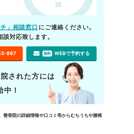
ーチ」相談窓口
にご連絡ください。
相談対応致します。
63-887
WEBで予約する
無料
通院された方には
給中！
、整骨院の詳細情報や口コミ等からむちうちや腰椎