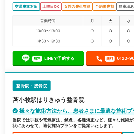
交通事故対応
土曜日OK
女性の先生在籍
予約優先制
駐車場あ
営業時間
月
火
水
10:00〜13:00
○
○
○
14:30〜19:30
○
○
○
LINEで予約する
0120-9
無料
無料
整骨院・接骨院
苫小牧駅はりきゅう整骨院
様々な施術方法から、患者さまに最適な施術プ
当院では手技や電気療法、鍼灸、各種矯正など、様々な施術が
状にあわせて、適切施術プランをご提案いたします。