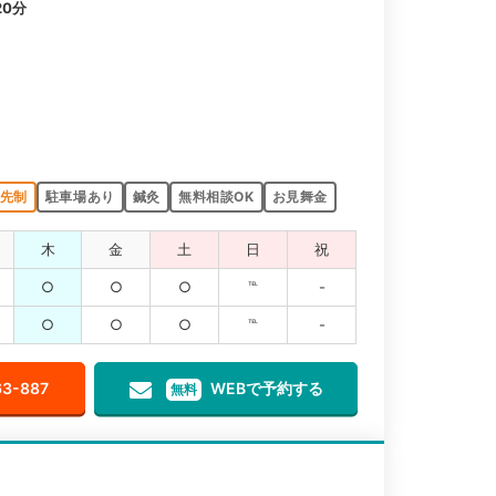
0分
先制
駐車場あり
鍼灸
無料相談OK
お見舞金
木
金
土
日
祝
○
○
○
℡
-
○
○
○
℡
-
63-887
WEBで予約する
無料