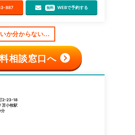
63-887
WEBで予約する
無料
か分からない...
料相談窓口へ
-23-18
/ 苫小牧駅
9分