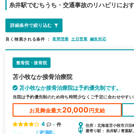
糸井駅で
むちうち・交通事故のリハビリにお
詳細条件で絞り込む
良く検索される条件
：
夜間営業
土日営業
鍼灸対応
整骨院・接骨院
苫小牧なか接骨治療院
苫小牧なか接骨治療院は予約優先制です。
当院は予約優先制のため待ち時間少なくご予定に合わせやすい
20,000
お見舞金最大
円支給
4
-
件
住所：北海道苫小牧市川沿町5
最寄り駅： 糸井駅 / 青葉駅 