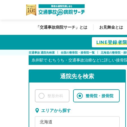
「交通事故病院サーチ」とは
お見舞金とは
LINE登録
交通事故 通院先検索
全国の整骨院・接骨院一覧
北海道の整骨院・接
糸井駅で
むちうち・交通事故治療などに詳しい接骨
通院先を検索
整形外科
整骨院・接骨院
エリアから探す
北海道