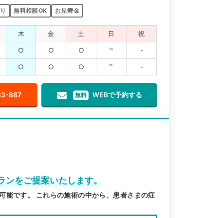
り
無料相談OK
お見舞金
木
金
土
日
祝
○
○
○
℡
-
○
○
○
℡
-
63-887
WEBで予約する
無料
ランをご提案いたします。
可能です。 これらの施術の中から、患者さまの症