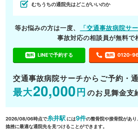
むちうちの通院先はどこがいいのか
等お悩みの方は一度、
「交通事故病院サ
事故対応の相談員が無料で
LINEで予約する
0120-9
無料
無料
交通事故病院サーチから
ご予約・
20,000
最大
円
のお見舞金支
糸井駅
9件
2026/08/06時点で
には
の整骨院や接骨院があり
捻挫に最適な通院先を見つけることができます。