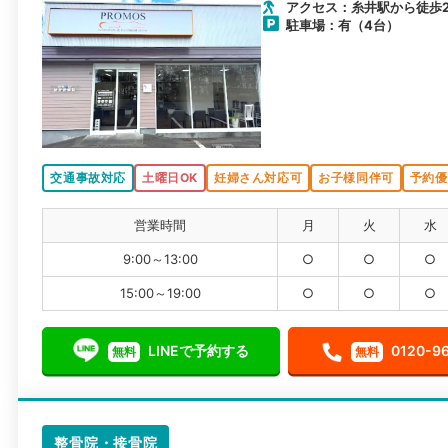
アクセス：糸井駅から徒歩2
駐車場：有（4台）
交通事故対応
土曜日OK
妊婦さん対応可
お子様同伴可
予約優
営業時間
月
火
水
9:00～13:00
○
○
○
15:00～19:00
○
○
○
LINEで予約する
0120-9
無料
無料
整骨院・接骨院