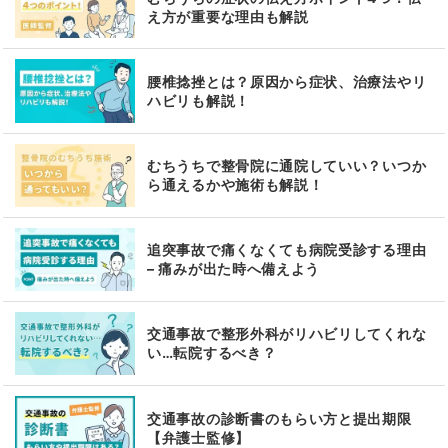
え方が重要な理由も解説
腰椎捻挫とは？原因から症状、治療法やリ
ハビリも解説！
むちうちで整骨院に通院していい？いつか
ら通えるかや施術も解説！
追突事故で痛くなくても病院受診する理由
– 痛みが出た時へ備えよう
交通事故で整形外科がリハビリしてくれな
い…転院するべき？
交通事故の診断書のもらい方と提出期限
【弁護士監修】