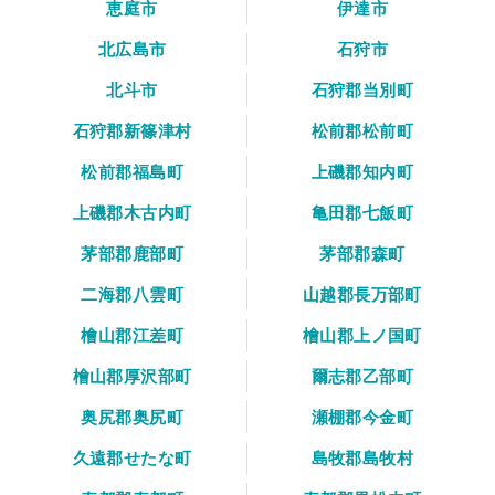
恵庭市
伊達市
北広島市
石狩市
北斗市
石狩郡当別町
石狩郡新篠津村
松前郡松前町
松前郡福島町
上磯郡知内町
上磯郡木古内町
亀田郡七飯町
茅部郡鹿部町
茅部郡森町
二海郡八雲町
山越郡長万部町
檜山郡江差町
檜山郡上ノ国町
檜山郡厚沢部町
爾志郡乙部町
奥尻郡奥尻町
瀬棚郡今金町
久遠郡せたな町
島牧郡島牧村