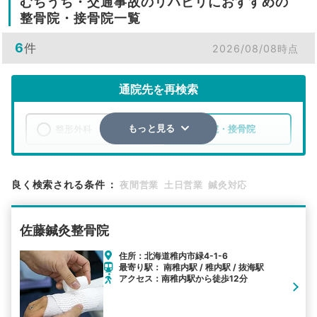
むちうち・交通事故のリハビリにおすすめの
整骨院・接骨院一覧
6
件
2026/08/08時点
通院先を再検索
整形外科
整骨院・接骨院
もっと見る
エリア
北海道
稚内市
良く検索される条件
：
夜間営業
土日営業
鍼灸対応
検索する
佐藤鍼灸整骨院
詳細条件で絞り込む
住所：北海道稚内市緑4-1-6
最寄り駅： 南稚内駅 / 稚内駅 / 抜海駅
その他の検索方法
アクセス：南稚内駅から徒歩12分
駅から探す
院名から探す