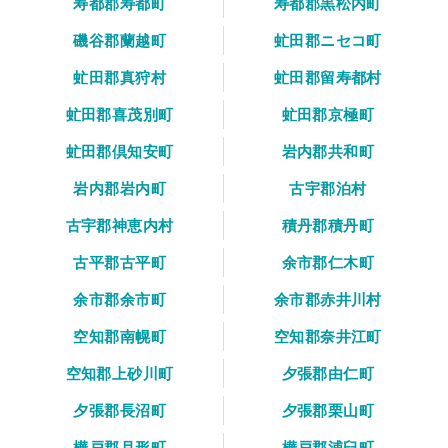
寿都郡寿都町
寿都郡黒松内町
磯谷郡蘭越町
虻田郡ニセコ町
虻田郡真狩村
虻田郡留寿都村
虻田郡喜茂別町
虻田郡京極町
虻田郡倶知安町
岩内郡共和町
岩内郡岩内町
古宇郡泊村
古宇郡神恵内村
積丹郡積丹町
古平郡古平町
余市郡仁木町
余市郡余市町
余市郡赤井川村
空知郡南幌町
空知郡奈井江町
空知郡上砂川町
夕張郡由仁町
夕張郡長沼町
夕張郡栗山町
樺戸郡月形町
樺戸郡浦臼町