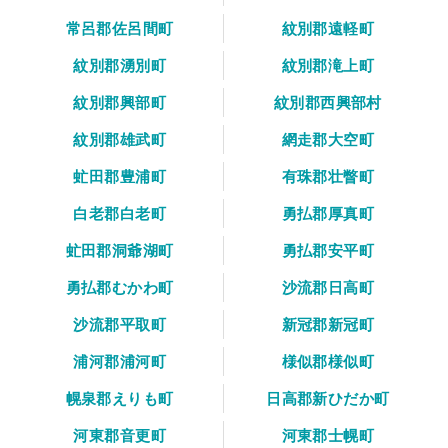
常呂郡佐呂間町
紋別郡遠軽町
紋別郡湧別町
紋別郡滝上町
紋別郡興部町
紋別郡西興部村
紋別郡雄武町
網走郡大空町
虻田郡豊浦町
有珠郡壮瞥町
白老郡白老町
勇払郡厚真町
虻田郡洞爺湖町
勇払郡安平町
勇払郡むかわ町
沙流郡日高町
沙流郡平取町
新冠郡新冠町
浦河郡浦河町
様似郡様似町
幌泉郡えりも町
日高郡新ひだか町
河東郡音更町
河東郡士幌町