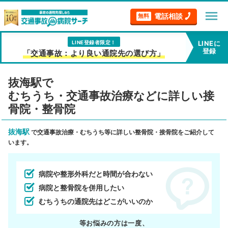
menu
電話相談
無料
LINE登録者限定！
LINEに
登録
「交通事故：より良い通院先の選び方」
抜海駅で
むちうち・交通事故治療などに詳しい接
骨院・整骨院
抜海駅
で交通事故治療・むちうち等に詳しい整骨院・接骨院をご紹介して
います。
病院や整形外科だと時間が合わない
病院と整骨院を併用したい
むちうちの通院先はどこがいいのか
等お悩みの方は一度、