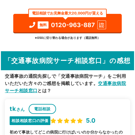
エリア
北海道
稚内市
電話相談でお見舞金最大20,000円が貰える
検索する
0120-963-887
24h
無料
対応
詳細条件で絞り込む
※050に切り替わる場合があります（通話無料）
その他の検索方法
「交通事故病院サーチ相談窓口」の感想
駅から探す
院名から探す
交通事故の通院先探しで「交通事故病院サーチ」をご利用
いただいた方々のご感想を掲載しています。
交通事故病院
サーチ相談窓口
とは？
tk
電話相談
さん
5.0
相談相談窓口の評価
初めて事故してどこの病院に行けばいいのか分からなかったの