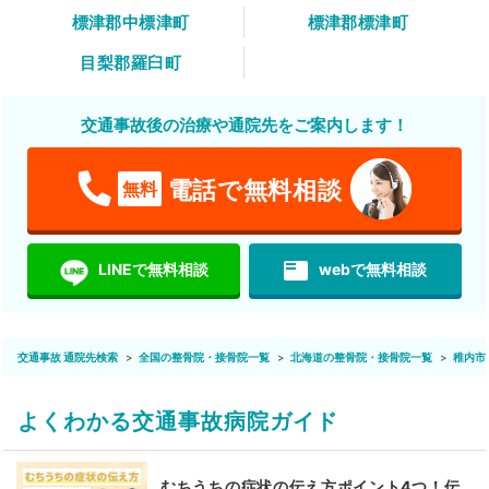
標津郡中標津町
標津郡標津町
目梨郡羅臼町
交通事故後の治療や通院先をご案内します！
電話で無料相談
無料
featured_play_list
LINEで無料相談
webで無料相談
交通事故 通院先検索
全国の整骨院・接骨院一覧
北海道の整骨院・接骨院一覧
稚内市
よくわかる交通事故病院ガイド
むちうちの症状の伝え方ポイント4つ！伝