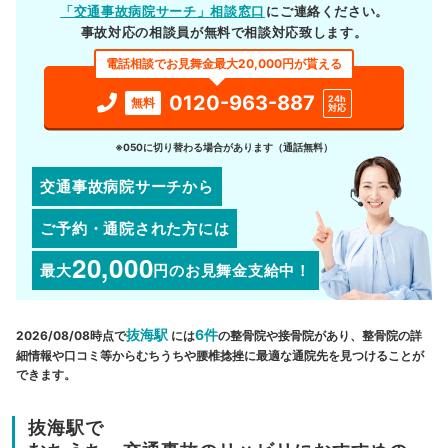
「交通事故病院サーチ」相談窓口
にご連絡ください。
事故対応の相談員が無料で相談対応致します。
電話相談でお見舞金最大20,000円が貰える
0120-963-887
24h
無料
対応
※050に切り替わる場合があります（通話無料）
交通事故病院サーチから
ご予約・通院された方には
20,000
最大
円
のお見舞金支給中！
抜海駅
6件
2026/08/08時点で
には
の整骨院や接骨院があり、整骨院の詳
細情報や口コミ等からむちうちや腰椎捻挫に最適な通院先を見つけることが
できます。
抜海駅で