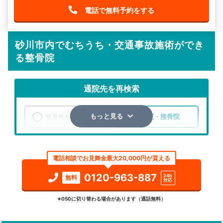
電話で無料予約をする
砂川市内でむちうち・交通事故施術ができ
る整骨院
通院先を再検索
整形外科
整骨院・接骨院
もっと見る
エリア
北海道
砂川市
電話相談でお見舞金最大20,000円が貰える
検索する
0120-963-887
24h
無料
対応
詳細条件で絞り込む
※050に切り替わる場合があります（通話無料）
その他の検索方法