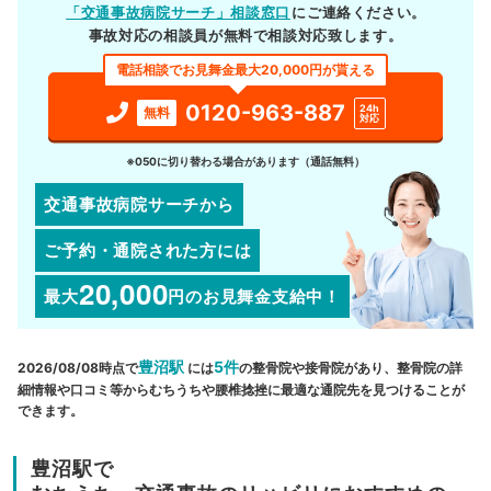
「交通事故病院サーチ」相談窓口
にご連絡ください。
事故対応の相談員が無料で相談対応致します。
電話相談でお見舞金最大20,000円が貰える
0120-963-887
24h
無料
対応
※050に切り替わる場合があります（通話無料）
交通事故病院サーチから
ご予約・通院された方には
20,000
最大
円
のお見舞金支給中！
豊沼駅
5件
2026/08/08時点で
には
の整骨院や接骨院があり、整骨院の詳
細情報や口コミ等からむちうちや腰椎捻挫に最適な通院先を見つけることが
できます。
豊沼駅で