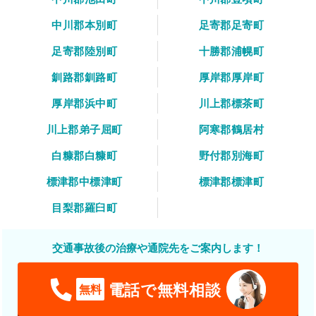
中川郡本別町
足寄郡足寄町
足寄郡陸別町
十勝郡浦幌町
釧路郡釧路町
厚岸郡厚岸町
厚岸郡浜中町
川上郡標茶町
川上郡弟子屈町
阿寒郡鶴居村
白糠郡白糠町
野付郡別海町
標津郡中標津町
標津郡標津町
目梨郡羅臼町
交通事故後の治療や通院先をご案内します！
電話で無料相談
無料