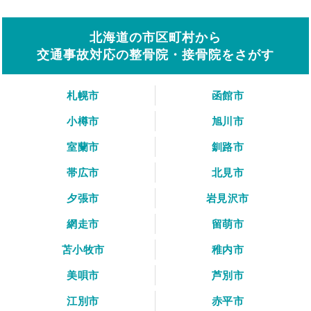
北海道の市区町村から
交通事故対応の整骨院・接骨院をさがす
札幌市
函館市
小樽市
旭川市
室蘭市
釧路市
帯広市
北見市
夕張市
岩見沢市
網走市
留萌市
苫小牧市
稚内市
美唄市
芦別市
江別市
赤平市