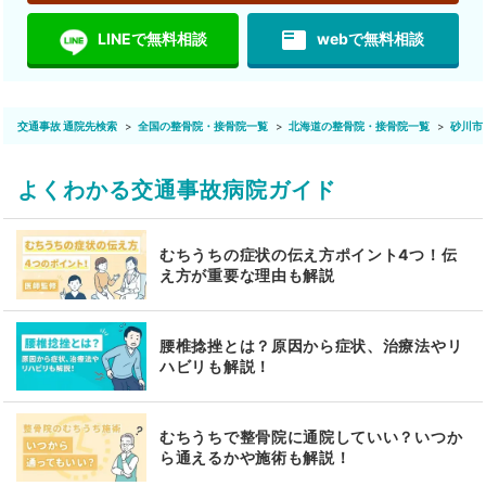
featured_play_list
LINEで無料相談
webで無料相談
交通事故 通院先検索
全国の整骨院・接骨院一覧
北海道の整骨院・接骨院一覧
砂川市
よくわかる交通事故病院ガイド
むちうちの症状の伝え方ポイント4つ！伝
え方が重要な理由も解説
腰椎捻挫とは？原因から症状、治療法やリ
ハビリも解説！
むちうちで整骨院に通院していい？いつか
ら通えるかや施術も解説！