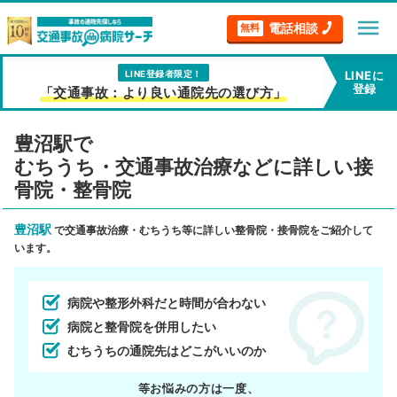
menu
電話相談
無料
LINE登録者限定！
LINEに
登録
「交通事故：より良い通院先の選び方」
豊沼駅で
むちうち・交通事故治療などに詳しい接
骨院・整骨院
豊沼駅
で交通事故治療・むちうち等に詳しい整骨院・接骨院をご紹介して
います。
病院や整形外科だと時間が合わない
病院と整骨院を併用したい
むちうちの通院先はどこがいいのか
等お悩みの方は一度、