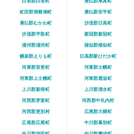
白老郡白老町
勇払郡厚真町
虻田郡洞爺湖町
勇払郡安平町
勇払郡むかわ町
沙流郡日高町
沙流郡平取町
新冠郡新冠町
浦河郡浦河町
様似郡様似町
幌泉郡えりも町
日高郡新ひだか町
河東郡音更町
河東郡士幌町
河東郡上士幌町
河東郡鹿追町
上川郡新得町
上川郡清水町
河西郡芽室町
河西郡中札内村
河西郡更別村
広尾郡大樹町
広尾郡広尾町
中川郡幕別町
中川郡池田町
中川郡豊頃町