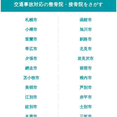
交通事故対応の整骨院・接骨院をさがす
札幌市
函館市
小樽市
旭川市
室蘭市
釧路市
帯広市
北見市
夕張市
岩見沢市
網走市
留萌市
苫小牧市
稚内市
美唄市
芦別市
江別市
赤平市
紋別市
士別市
名寄市
三笠市