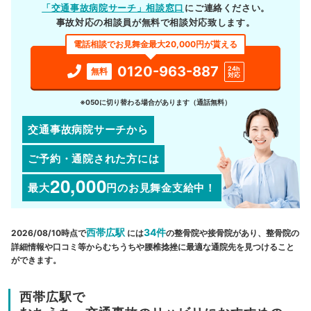
「交通事故病院サーチ」相談窓口
にご連絡ください。
事故対応の相談員が無料で相談対応致します。
電話相談でお見舞金最大20,000円が貰える
0120-963-887
24h
無料
対応
※050に切り替わる場合があります（通話無料）
交通事故病院サーチから
ご予約・通院された方には
20,000
最大
円
のお見舞金支給中！
西帯広駅
34件
2026/08/10時点で
には
の整骨院や接骨院があり、整骨院の
詳細情報や口コミ等からむちうちや腰椎捻挫に最適な通院先を見つけること
ができます。
西帯広駅で