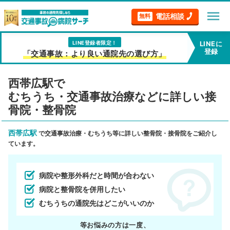
menu
電話相談
無料
LINE登録者限定！
LINEに
登録
「交通事故：より良い通院先の選び方」
西帯広駅で
むちうち・交通事故治療などに詳しい接
骨院・整骨院
西帯広駅
で交通事故治療・むちうち等に詳しい整骨院・接骨院をご紹介し
ています。
病院や整形外科だと時間が合わない
病院と整骨院を併用したい
むちうちの通院先はどこがいいのか
等お悩みの方は一度、