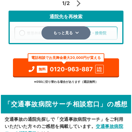
1/2
通院先を再検索
整形外科
整骨院・接骨院
もっと見る
エリア
北海道
帯広市
電話相談でお見舞金最大20,000円が貰える
検索する
0120-963-887
24h
無料
対応
詳細条件で絞り込む
※050に切り替わる場合があります（通話無料）
その他の検索方法
「交通事故病院サーチ相談窓口」の感想
駅から探す
院名から探す
交通事故の通院先探しで「交通事故病院サーチ」をご利用
いただいた方々のご感想を掲載しています。
交通事故病院