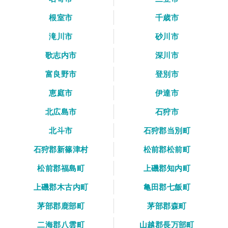
根室市
千歳市
滝川市
砂川市
歌志内市
深川市
富良野市
登別市
恵庭市
伊達市
北広島市
石狩市
北斗市
石狩郡当別町
石狩郡新篠津村
松前郡松前町
松前郡福島町
上磯郡知内町
上磯郡木古内町
亀田郡七飯町
茅部郡鹿部町
茅部郡森町
二海郡八雲町
山越郡長万部町