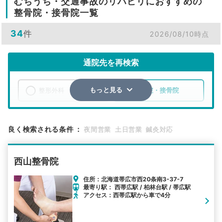
むちうち・交通事故のリハビリにおすすめの
整骨院・接骨院一覧
34
件
2026/08/10時点
通院先を再検索
整形外科
整骨院・接骨院
もっと見る
エリア
北海道
帯広市
良く検索される条件
：
夜間営業
土日営業
鍼灸対応
検索する
西山整骨院
詳細条件で絞り込む
住所：北海道帯広市西20条南3-37-7
最寄り駅： 西帯広駅 / 柏林台駅 / 帯広駅
その他の検索方法
アクセス：西帯広駅から車で4分
駅から探す
院名から探す