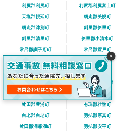
利尻郡利尻町
利尻郡利尻富士町
天塩郡幌延町
網走郡美幌町
網走郡津別町
斜里郡斜里町
斜里郡清里町
斜里郡小清水町
常呂郡訓子府町
常呂郡置戸町
×
常呂郡佐呂間町
紋別郡遠軽町
紋別郡湧別町
紋別郡滝上町
紋別郡興部町
紋別郡西興部村
紋別郡雄武町
網走郡大空町
虻田郡豊浦町
有珠郡壮瞥町
白老郡白老町
勇払郡厚真町
虻田郡洞爺湖町
勇払郡安平町