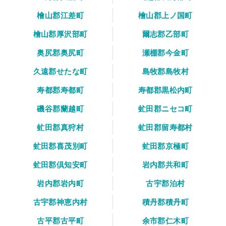
檜山郡江差町
檜山郡上ノ国町
檜山郡厚沢部町
爾志郡乙部町
奥尻郡奥尻町
瀬棚郡今金町
久遠郡せたな町
島牧郡島牧村
寿都郡寿都町
寿都郡黒松内町
磯谷郡蘭越町
虻田郡ニセコ町
虻田郡真狩村
虻田郡留寿都村
虻田郡喜茂別町
虻田郡京極町
虻田郡倶知安町
岩内郡共和町
岩内郡岩内町
古宇郡泊村
古宇郡神恵内村
積丹郡積丹町
古平郡古平町
余市郡仁木町