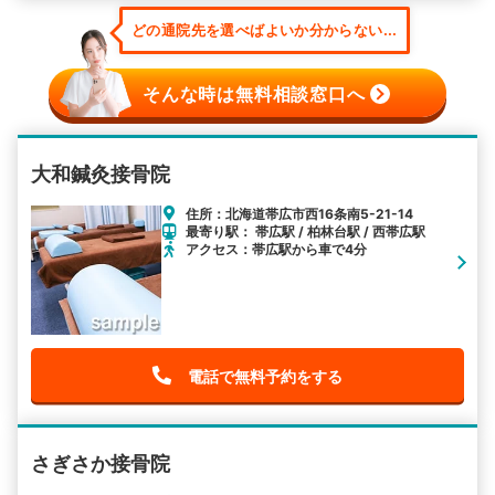
どの通院先を選べばよいか分からない...
そんな時は無料相談窓口へ
大和鍼灸接骨院
住所：北海道帯広市西16条南5-21-14
最寄り駅： 帯広駅 / 柏林台駅 / 西帯広駅
アクセス：帯広駅から車で4分
電話で無料予約をする
さぎさか接骨院