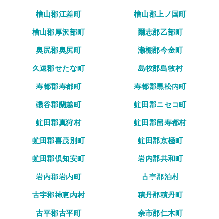
檜山郡江差町
檜山郡上ノ国町
檜山郡厚沢部町
爾志郡乙部町
奥尻郡奥尻町
瀬棚郡今金町
久遠郡せたな町
島牧郡島牧村
寿都郡寿都町
寿都郡黒松内町
磯谷郡蘭越町
虻田郡ニセコ町
虻田郡真狩村
虻田郡留寿都村
虻田郡喜茂別町
虻田郡京極町
虻田郡倶知安町
岩内郡共和町
岩内郡岩内町
古宇郡泊村
古宇郡神恵内村
積丹郡積丹町
古平郡古平町
余市郡仁木町