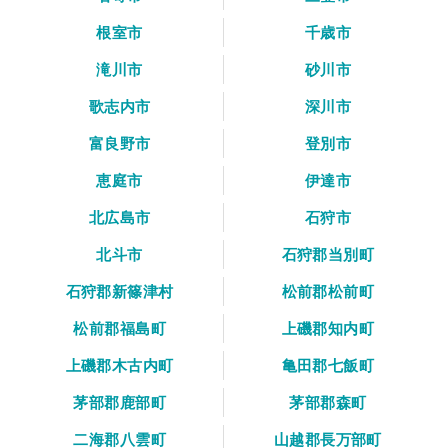
根室市
千歳市
滝川市
砂川市
歌志内市
深川市
富良野市
登別市
恵庭市
伊達市
北広島市
石狩市
北斗市
石狩郡当別町
石狩郡新篠津村
松前郡松前町
松前郡福島町
上磯郡知内町
上磯郡木古内町
亀田郡七飯町
茅部郡鹿部町
茅部郡森町
二海郡八雲町
山越郡長万部町