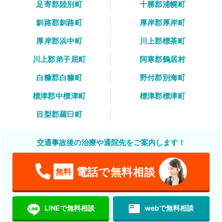
足寄郡陸別町
十勝郡浦幌町
釧路郡釧路町
厚岸郡厚岸町
厚岸郡浜中町
川上郡標茶町
川上郡弟子屈町
阿寒郡鶴居村
白糠郡白糠町
野付郡別海町
標津郡中標津町
標津郡標津町
目梨郡羅臼町
交通事故後の治療や通院先をご案内します！
電話で無料相談
無料
featured_play_list
LINEで無料相談
webで無料相談