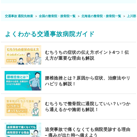
交通事故 通院先検索
全国の整骨院・接骨院一覧
北海道の整骨院・接骨院一覧
上川郡
よくわかる交通事故病院ガイド
むちうちの症状の伝え方ポイント4つ！伝
え方が重要な理由も解説
腰椎捻挫とは？原因から症状、治療法やリ
ハビリも解説！
むちうちで整骨院に通院していい？いつか
ら通えるかや施術も解説！
追突事故で痛くなくても病院受診する理由
– 痛みが出た時へ備えよう