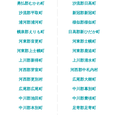
勇払郡むかわ町
沙流郡日高町
沙流郡平取町
新冠郡新冠町
浦河郡浦河町
様似郡様似町
幌泉郡えりも町
日高郡新ひだか町
河東郡音更町
河東郡士幌町
河東郡上士幌町
河東郡鹿追町
上川郡新得町
上川郡清水町
河西郡芽室町
河西郡中札内村
河西郡更別村
広尾郡大樹町
広尾郡広尾町
中川郡幕別町
中川郡池田町
中川郡豊頃町
中川郡本別町
足寄郡足寄町