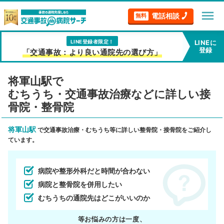
menu
電話相談
無料
LINE登録者限定！
LINEに
登録
「交通事故：より良い通院先の選び方」
将軍山駅で
むちうち・交通事故治療などに詳しい接
骨院・整骨院
将軍山駅
で交通事故治療・むちうち等に詳しい整骨院・接骨院をご紹介し
ています。
病院や整形外科だと時間が合わない
病院と整骨院を併用したい
むちうちの通院先はどこがいいのか
等お悩みの方は一度、