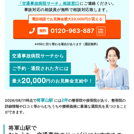
「交通事故病院サーチ」相談窓口
にご連絡ください。
事故対応の相談員が無料で相談対応致します。
電話相談でお見舞金最大20,000円が貰える
0120-963-887
24h
無料
対応
※050に切り替わる場合があります（通話無料）
交通事故病院サーチから
ご予約・通院された方には
20,000
最大
円
のお見舞金支給中！
将軍山駅
2件
2026/08/11時点で
には
の整骨院や接骨院があり、整骨院の
詳細情報や口コミ等からむちうちや腰椎捻挫に最適な通院先を見つけること
ができます。
将軍山駅で