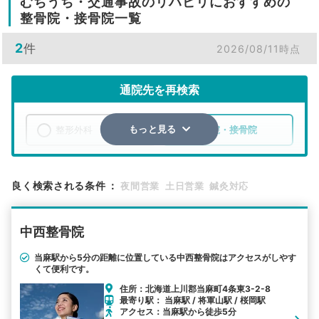
むちうち・交通事故のリハビリにおすすめの
整骨院・接骨院一覧
2
件
2026/08/11時点
通院先を再検索
整形外科
整骨院・接骨院
もっと見る
エリア
北海道
上川郡当麻町
良く検索される条件
：
夜間営業
土日営業
鍼灸対応
検索する
中西整骨院
詳細条件で絞り込む
当麻駅から5分の距離に位置している中西整骨院はアクセスがしやす
くて便利です。
その他の検索方法
住所：北海道上川郡当麻町4条東3-2-8
駅から探す
院名から探す
最寄り駅： 当麻駅 / 将軍山駅 / 桜岡駅
アクセス：当麻駅から徒歩5分