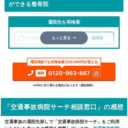
ができる整骨院
通院先を再検索
整形外科
整骨院・接骨院
もっと見る
エリア
北海道
上川郡当麻町
電話相談でお見舞金最大20,000円が貰える
検索する
0120-963-887
24h
無料
対応
詳細条件で絞り込む
※050に切り替わる場合があります（通話無料）
その他の検索方法
「交通事故病院サーチ相談窓口」の感想
駅から探す
院名から探す
交通事故の通院先探しで「交通事故病院サーチ」をご利用