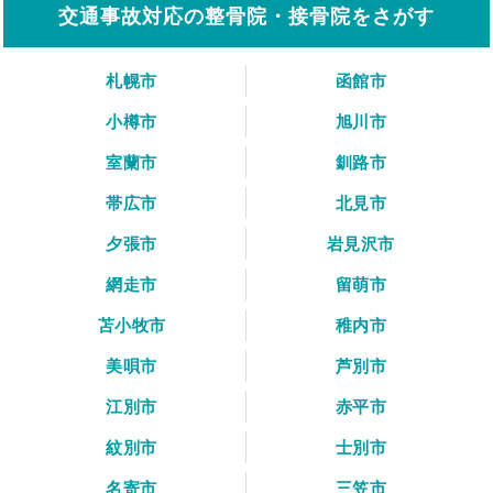
交通事故対応の整骨院・接骨院をさがす
札幌市
函館市
小樽市
旭川市
室蘭市
釧路市
帯広市
北見市
夕張市
岩見沢市
網走市
留萌市
苫小牧市
稚内市
美唄市
芦別市
江別市
赤平市
紋別市
士別市
名寄市
三笠市