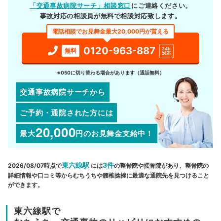
「交通事故病院サーチ」相談窓口
にご連絡ください。
事故対応の相談員が無料で相談対応致します。
電話相談でお見舞金最大20,000円が貰える
0120-963-887
24h
無料
対応
※050に切り替わる場合があります（通話無料）
交通事故病院サーチから
ご予約・通院された方には
20,000
最大
円
のお見舞金支給中！
東六線駅
3件
2026/08/07時点で
には
の整骨院や接骨院があり、整骨院の
詳細情報や口コミ等からむちうちや腰椎捻挫に最適な通院先を見つけること
ができます。
東六線駅で