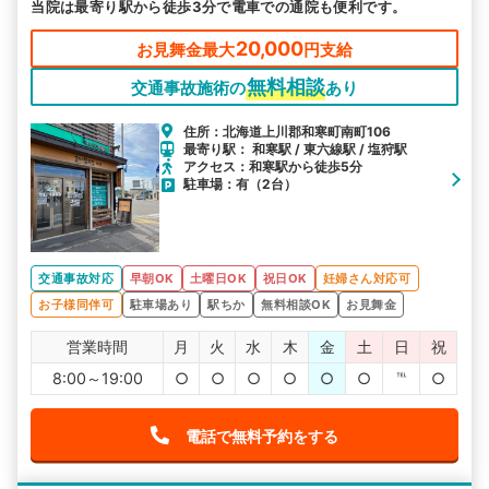
当院は最寄り駅から徒歩3分で電車での通院も便利です。
20,000
お見舞金最大
円支給
無料相談
交通事故施術の
あり
住所：北海道上川郡和寒町南町106
最寄り駅： 和寒駅 / 東六線駅 / 塩狩駅
アクセス：和寒駅から徒歩5分
駐車場：有（2台）
交通事故対応
早朝OK
土曜日OK
祝日OK
妊婦さん対応可
お子様同伴可
駐車場あり
駅ちか
無料相談OK
お見舞金
営業時間
月
火
水
木
金
土
日
祝
8:00～19:00
○
○
○
○
○
○
℡
○
電話で無料予約をする