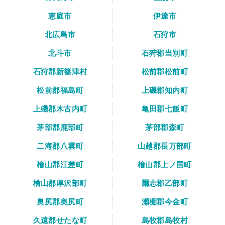
恵庭市
伊達市
北広島市
石狩市
北斗市
石狩郡当別町
石狩郡新篠津村
松前郡松前町
松前郡福島町
上磯郡知内町
上磯郡木古内町
亀田郡七飯町
茅部郡鹿部町
茅部郡森町
二海郡八雲町
山越郡長万部町
檜山郡江差町
檜山郡上ノ国町
檜山郡厚沢部町
爾志郡乙部町
奥尻郡奥尻町
瀬棚郡今金町
久遠郡せたな町
島牧郡島牧村