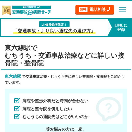
menu
電話相談
無料
LINE登録者限定！
LINEに
登録
「交通事故：より良い通院先の選び方」
東六線駅で
むちうち・交通事故治療などに詳しい接
骨院・整骨院
東六線駅
で交通事故治療・むちうち等に詳しい整骨院・接骨院をご紹介し
ています。
病院や整形外科だと時間が合わない
病院と整骨院を併用したい
むちうちの通院先はどこがいいのか
等お悩みの方は一度、