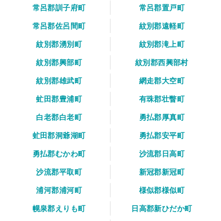
常呂郡訓子府町
常呂郡置戸町
常呂郡佐呂間町
紋別郡遠軽町
紋別郡湧別町
紋別郡滝上町
紋別郡興部町
紋別郡西興部村
紋別郡雄武町
網走郡大空町
虻田郡豊浦町
有珠郡壮瞥町
白老郡白老町
勇払郡厚真町
虻田郡洞爺湖町
勇払郡安平町
勇払郡むかわ町
沙流郡日高町
沙流郡平取町
新冠郡新冠町
浦河郡浦河町
様似郡様似町
幌泉郡えりも町
日高郡新ひだか町