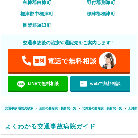
白糠郡白糠町
野付郡別海町
標津郡中標津町
標津郡標津町
目梨郡羅臼町
交通事故後の治療や通院先をご案内します！
電話で無料相談
無料
featured_play_list
LINEで無料相談
webで無料相談
交通事故 通院先検索
全国の整骨院・接骨院一覧
北海道の整骨院・接骨院一覧
上川郡
よくわかる交通事故病院ガイド