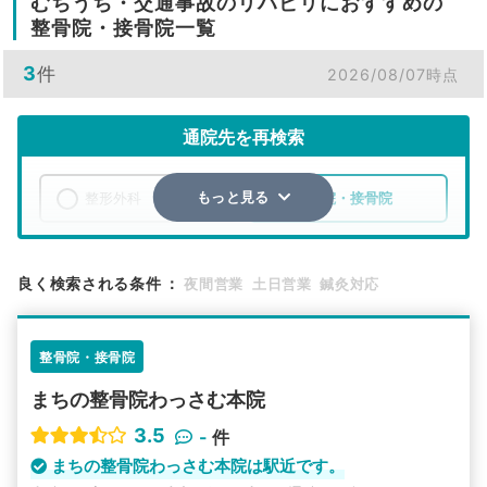
むちうち・交通事故のリハビリにおすすめの
整骨院・接骨院一覧
3
件
2026/08/07時点
通院先を再検索
整形外科
整骨院・接骨院
もっと見る
エリア
北海道
上川郡剣淵町
良く検索される条件
：
夜間営業
土日営業
鍼灸対応
検索する
整骨院・接骨院
詳細条件で絞り込む
まちの整骨院わっさむ本院
その他の検索方法
3.5
-
件
駅から探す
院名から探す
まちの整骨院わっさむ本院は駅近です。