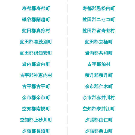
寿都郡寿都町
寿都郡黒松内町
磯谷郡蘭越町
虻田郡ニセコ町
虻田郡真狩村
虻田郡留寿都村
虻田郡喜茂別町
虻田郡京極町
虻田郡倶知安町
岩内郡共和町
岩内郡岩内町
古宇郡泊村
古宇郡神恵内村
積丹郡積丹町
古平郡古平町
余市郡仁木町
余市郡余市町
余市郡赤井川村
空知郡南幌町
空知郡奈井江町
空知郡上砂川町
夕張郡由仁町
夕張郡長沼町
夕張郡栗山町