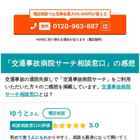
エリア
北海道
上川郡剣淵町
電話相談でお見舞金最大20,000円が貰える
検索する
0120-963-887
24h
無料
対応
詳細条件で絞り込む
※050に切り替わる場合があります（通話無料）
その他の検索方法
「交通事故病院サーチ相談窓口」の感想
駅から探す
院名から探す
交通事故の通院先探しで「交通事故病院サーチ」をご利用
いただいた方々のご感想を掲載しています。
交通事故病院
サーチ相談窓口
とは？
ゆうと
電話相談
さん
5.0
相談相談窓口の評価
初めて使う人にもわかりやすく、相談も親身になって聞いてく