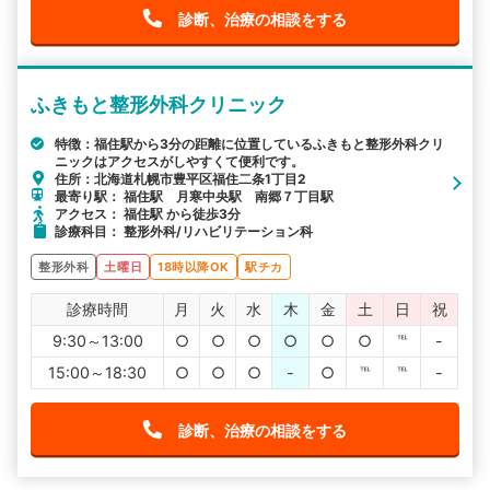
診断、治療の相談をする
ふきもと整形外科クリニック
特徴：福住駅から3分の距離に位置しているふきもと整形外科クリ
ニックはアクセスがしやすくて便利です。
住所：北海道札幌市豊平区福住二条1丁目2
最寄り駅： 福住駅 月寒中央駅 南郷７丁目駅
アクセス： 福住駅 から徒歩3分
診療科目： 整形外科/リハビリテーション科
整形外科
土曜日
18時以降OK
駅チカ
診療時間
月
火
水
木
金
土
日
祝
9:30～13:00
○
○
○
○
○
○
℡
-
15:00～18:30
○
○
○
-
○
℡
℡
-
診断、治療の相談をする