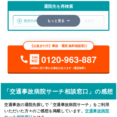
通院先を再検索
整形外科
整骨院・接骨院
もっと見る
エリア
北海道
札幌市豊平区
【お急ぎの方】事故・通院 無料相談窓口
検索する
0120-963-887
24h
対応
詳細条件で絞り込む
※050に切り替わる場合があります（通話無料）
その他の検索方法
駅から探す
院名から探す
「交通事故病院サーチ相談窓口」の感想
交通事故の通院先探しで「交通事故病院サーチ」をご利用
いただいた方々のご感想を掲載しています。
交通事故病院