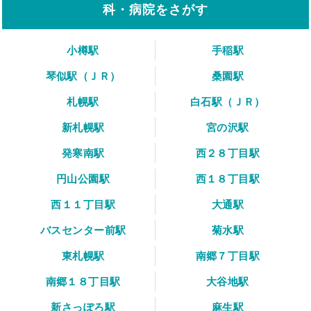
科・病院をさがす
小樽駅
手稲駅
琴似駅（ＪＲ）
桑園駅
札幌駅
白石駅（ＪＲ）
新札幌駅
宮の沢駅
発寒南駅
西２８丁目駅
円山公園駅
西１８丁目駅
西１１丁目駅
大通駅
バスセンター前駅
菊水駅
東札幌駅
南郷７丁目駅
南郷１８丁目駅
大谷地駅
新さっぽろ駅
麻生駅