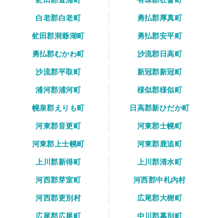
白老郡白老町
勇払郡厚真町
虻田郡洞爺湖町
勇払郡安平町
勇払郡むかわ町
沙流郡日高町
沙流郡平取町
新冠郡新冠町
浦河郡浦河町
様似郡様似町
幌泉郡えりも町
日高郡新ひだか町
河東郡音更町
河東郡士幌町
河東郡上士幌町
河東郡鹿追町
上川郡新得町
上川郡清水町
河西郡芽室町
河西郡中札内村
河西郡更別村
広尾郡大樹町
広尾郡広尾町
中川郡幕別町