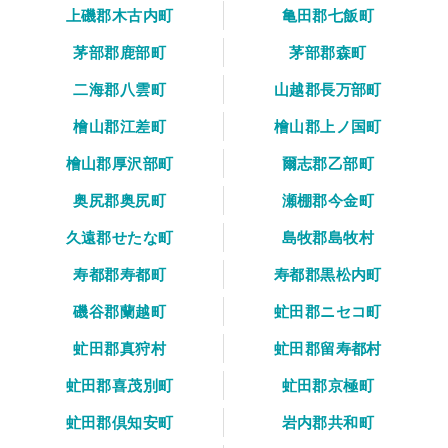
上磯郡木古内町
亀田郡七飯町
茅部郡鹿部町
茅部郡森町
二海郡八雲町
山越郡長万部町
檜山郡江差町
檜山郡上ノ国町
檜山郡厚沢部町
爾志郡乙部町
奥尻郡奥尻町
瀬棚郡今金町
久遠郡せたな町
島牧郡島牧村
寿都郡寿都町
寿都郡黒松内町
磯谷郡蘭越町
虻田郡ニセコ町
虻田郡真狩村
虻田郡留寿都村
虻田郡喜茂別町
虻田郡京極町
虻田郡倶知安町
岩内郡共和町