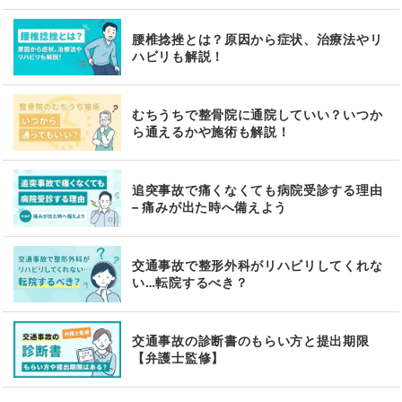
腰椎捻挫とは？原因から症状、治療法やリ
ハビリも解説！
むちうちで整骨院に通院していい？いつか
ら通えるかや施術も解説！
追突事故で痛くなくても病院受診する理由
– 痛みが出た時へ備えよう
交通事故で整形外科がリハビリしてくれな
い…転院するべき？
交通事故の診断書のもらい方と提出期限
【弁護士監修】