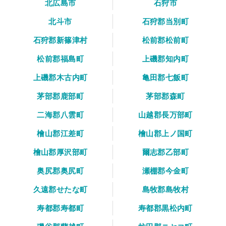
北広島市
石狩市
北斗市
石狩郡当別町
石狩郡新篠津村
松前郡松前町
松前郡福島町
上磯郡知内町
上磯郡木古内町
亀田郡七飯町
茅部郡鹿部町
茅部郡森町
二海郡八雲町
山越郡長万部町
檜山郡江差町
檜山郡上ノ国町
檜山郡厚沢部町
爾志郡乙部町
奥尻郡奥尻町
瀬棚郡今金町
久遠郡せたな町
島牧郡島牧村
寿都郡寿都町
寿都郡黒松内町