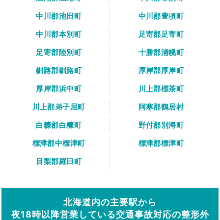
中川郡池田町
中川郡豊頃町
中川郡本別町
足寄郡足寄町
足寄郡陸別町
十勝郡浦幌町
釧路郡釧路町
厚岸郡厚岸町
厚岸郡浜中町
川上郡標茶町
川上郡弟子屈町
阿寒郡鶴居村
白糠郡白糠町
野付郡別海町
標津郡中標津町
標津郡標津町
目梨郡羅臼町
北海道内の主要駅から
夜18時以降営業している交通事故対応の整形外