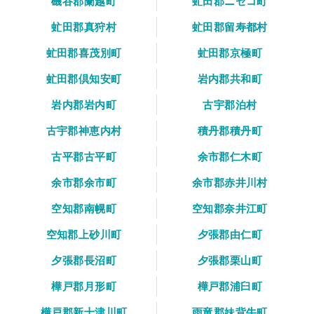
磯谷郡蘭越町
虻田郡ニセコ町
虻田郡真狩村
虻田郡留寿都村
虻田郡喜茂別町
虻田郡京極町
虻田郡倶知安町
岩内郡共和町
岩内郡岩内町
古宇郡泊村
古宇郡神恵内村
積丹郡積丹町
古平郡古平町
余市郡仁木町
余市郡余市町
余市郡赤井川村
空知郡南幌町
空知郡奈井江町
空知郡上砂川町
夕張郡由仁町
夕張郡長沼町
夕張郡栗山町
樺戸郡月形町
樺戸郡浦臼町
樺戸郡新十津川町
雨竜郡妹背牛町