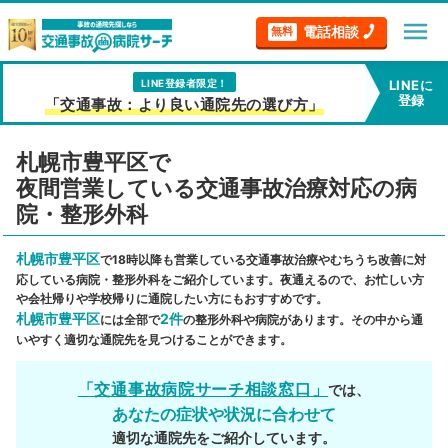
menu
電話相談
無料
LINE登録者限定！
LINEに
登録
「交通事故：より良い通院先の選び方」
札幌市豊平区で
夜間営業している交通事故治療対応の病
院・整形外科
札幌市豊平区
で18時以降も営業している交通事故治療やむちうち改善に対
応している病院・整形外科をご紹介しています。夜通えるので、お忙しい方
や会社帰りや学校帰りに通院したい方にもおすすめです。
札幌市豊平区
2件
には全部で
の整形外科や病院があります。その中から通
いやすく適切な通院先を見つけることができます。
「交通事故病院サーチ相談窓口」
では、
あなたの症状や状況に合わせて
適切な通院先をご紹介しています。