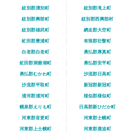
紋別郡湧別町
紋別郡滝上町
紋別郡興部町
紋別郡西興部村
紋別郡雄武町
網走郡大空町
虻田郡豊浦町
有珠郡壮瞥町
白老郡白老町
勇払郡厚真町
虻田郡洞爺湖町
勇払郡安平町
勇払郡むかわ町
沙流郡日高町
沙流郡平取町
新冠郡新冠町
浦河郡浦河町
様似郡様似町
幌泉郡えりも町
日高郡新ひだか町
河東郡音更町
河東郡士幌町
河東郡上士幌町
河東郡鹿追町