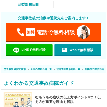
目梨郡羅臼町
交通事故後の治療や通院先をご案内します！
電話で無料相談
無料
featured_play_list
LINEで無料相談
webで無料相談
交通事故 通院先検索
全国の整形外科一覧
北海道の整形外科一覧
札幌市の整形外科一
よくわかる交通事故病院ガイド
むちうちの症状の伝え方ポイント4つ！伝
え方が重要な理由も解説