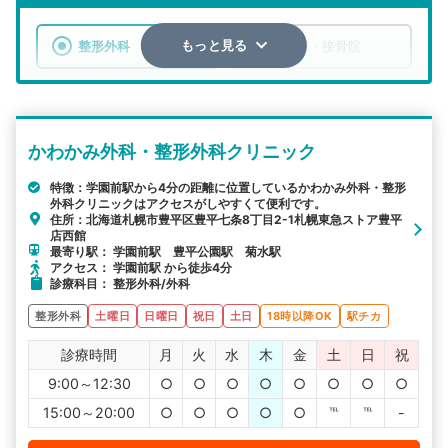
整形外科
整骨院・接骨院
もっと見る
エリア
北海道
札幌市豊平区
かわかみ外科・整形外科クリニック
検索する
特徴：学園前駅から4分の距離に位置しているかわかみ外科・整形
外科クリニックはアクセスがしやすくて便利です。
詳細条件で絞り込む
住所：北海道札幌市豊平区豊平七条8丁目2-1札幌東急ストア豊平
店西館
その他の検索方法
最寄り駅： 学園前駅 豊平公園駅 菊水駅
アクセス： 学園前駅 から徒歩4分
駅から探す
院名から探す
診療科目： 整形外科/外科
整形外科
土曜日
日曜日
祝日
土日
18時以降OK
駅チカ
診療時間
月
火
水
木
金
土
日
祝
9:00～12:30
○
○
○
○
○
○
○
○
15:00～20:00
○
○
○
○
○
℡
℡
-