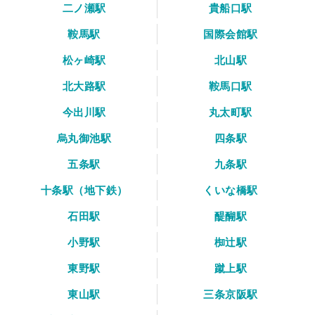
二ノ瀬駅
貴船口駅
鞍馬駅
国際会館駅
松ヶ崎駅
北山駅
北大路駅
鞍馬口駅
今出川駅
丸太町駅
烏丸御池駅
四条駅
五条駅
九条駅
十条駅（地下鉄）
くいな橋駅
石田駅
醍醐駅
小野駅
椥辻駅
東野駅
蹴上駅
東山駅
三条京阪駅