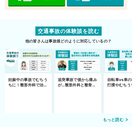
交通事故の体験談を読む
他の皆さんは事故後どのように対応しているの？
妊娠中の事故でむちう
追突事故で後から痛み
自転車vs車
ちに！整形外科で治療
が…整形外科と整骨院
打撲やむちう
できず
の併用通院〜示談まで
を進めるまで
もっと読む