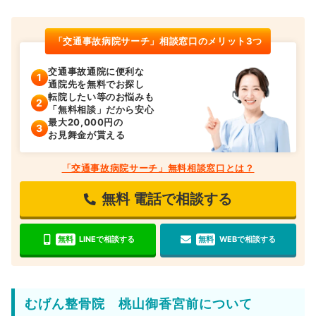
「交通事故病院サーチ」相談窓口のメリット3つ
交通事故通院に便利な
通院先を無料でお探し
転院したい等のお悩みも
「無料相談」だから安心
最大20,000円の
お見舞金が貰える
「交通事故病院サーチ」無料相談窓口とは？
無料
電話で相談する
無料
LINEで相談する
無料
WEBで相談する
むげん整骨院 桃山御香宮前について