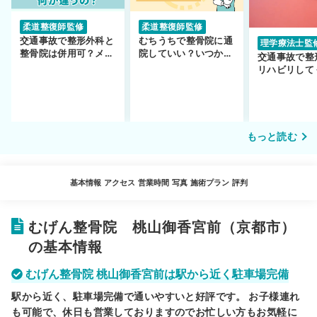
柔道整復師監修
柔道整復師監修
交通事故で整形外科と
むちうちで整骨院に通
理学療法士監
整骨院は併用可？メリ
院していい？いつから
交通事故で整
ットや注意点を解説
通えるかや施術も解
リハビリして
説！
い…転院する
もっと読む
基本情報
アクセス
営業時間
写真
施術プラン
評判
むげん整骨院 桃山御香宮前（京都市）
の基本情報
むげん整骨院 桃山御香宮前は駅から近く駐車場完備
駅から近く、駐車場完備で通いやすいと好評です。 お子様連れ
も可能で、休日も営業しておりますのでお忙しい方もお気軽に