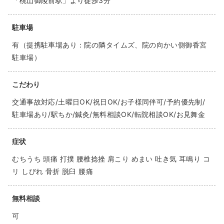
「桃山御陵前駅」より徒歩3分
駐車場
有（提携駐車場あり：院の隣タイムズ、院の向かい側御香宮
駐車場）
こだわり
交通事故対応/土曜日OK/祝日OK/お子様同伴可/予約優先制/
駐車場あり/駅ちか/鍼灸/無料相談OK/転院相談OK/お見舞金
症状
むちうち 頭痛 打撲 腰椎捻挫 肩こり めまい 吐き気 耳鳴り コ
リ しびれ 骨折 脱臼 腰痛
無料相談
可