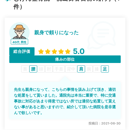
件）
親身で頼りになった
40代
男性
5.0
総合評価
痛みの部位
首
腰
頭
肘
手首
背中
肩
腕
膝
足
先生も親身になって、こちらの事情を汲み上げて頂き、適切
な処置をして貰いました。通院先は本当に重要で、特に交通
事故に対応があまり得意ではない所では適切な処置して貰え
ない事があると思いますので、紹介して頂いた病院を是非選
んで欲しいです。
投稿日：2021-06-30