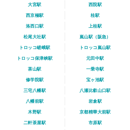
大宮駅
西院駅
西京極駅
桂駅
洛西口駅
上桂駅
松尾大社駅
嵐山駅（阪急）
トロッコ嵯峨駅
トロッコ嵐山駅
トロッコ保津峡駅
元田中駅
茶山駅
一乗寺駅
修学院駅
宝ヶ池駅
三宅八幡駅
八瀬比叡山口駅
八幡前駅
岩倉駅
木野駅
京都精華大前駅
二軒茶屋駅
市原駅