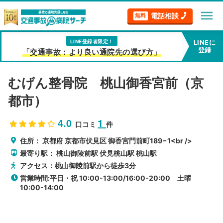
menu
電話相談
無料
LINE登録者限定！
LINEに
登録
「交通事故：より良い通院先の選び方」
むげん整骨院 桃山御香宮前（京
都市）
4.0
1
口コミ
件
住所：
京都府
京都市伏見区
御香宮門前町189−1<br />
最寄り駅：
桃山御陵前駅
伏見桃山駅
桃山駅
アクセス：桃山御陵前駅から徒歩3分
営業時間:平日・祝 10:00-13:00/16:00-20:00 土曜
10:00-14:00