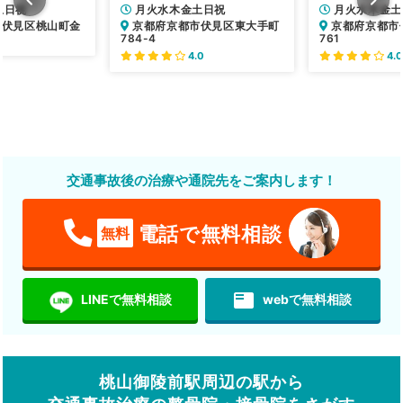
土日祝
月火水木金土日祝
月火水木金土
市伏見区桃山町金
京都府京都市伏見区東大手町
京都府京都市
784-4
761
4.0
4.0
交通事故後の治療や通院先をご案内します！
電話で無料相談
無料
featured_play_list
LINEで無料相談
webで無料相談
桃山御陵前駅周辺の駅から