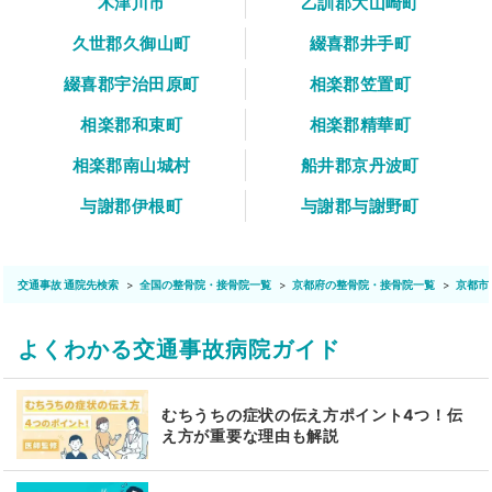
木津川市
乙訓郡大山崎町
久世郡久御山町
綴喜郡井手町
綴喜郡宇治田原町
相楽郡笠置町
相楽郡和束町
相楽郡精華町
相楽郡南山城村
船井郡京丹波町
与謝郡伊根町
与謝郡与謝野町
交通事故 通院先検索
全国の整骨院・接骨院一覧
京都府の整骨院・接骨院一覧
京都市
よくわかる交通事故病院ガイド
むちうちの症状の伝え方ポイント4つ！伝
え方が重要な理由も解説