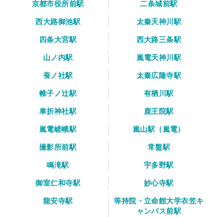
京都市役所前駅
二条城前駅
西大路御池駅
太秦天神川駅
四条大宮駅
西大路三条駅
山ノ内駅
嵐電天神川駅
蚕ノ社駅
太秦広隆寺駅
帷子ノ辻駅
有栖川駅
車折神社駅
鹿王院駅
嵐電嵯峨駅
嵐山駅（嵐電）
撮影所前駅
常盤駅
鳴滝駅
宇多野駅
御室仁和寺駅
妙心寺駅
龍安寺駅
等持院・立命館大学衣笠キ
ャンパス前駅