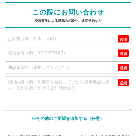
この院にお問い合わせ
交通事故による怪我の相談や、通院予約など
その他のご要望を追加する（任意）
add_circle_outline