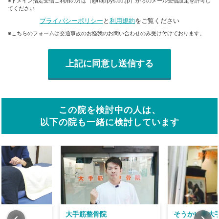
※ドメイン指定受信ご利用の方は（@happys.co.jp）からのメール受信設定を許可し
てください
プライバシーポリシー
と
利用規約
をご覧ください
※こちらのフォームは交通事故のお怪我のお問い合わせのみ受け付けております。
この院を検討中の人は、
以下の院も一緒に検討しています
大手筋整骨院
そうかい東大