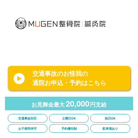
交通事故のお怪我の
通院お申込・予約はこちら
20,000
お見舞金最大
円支給
交通事故対応
土曜日OK
祝日OK
お子様同伴可
予約優先制
駐車場あり