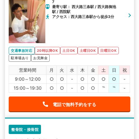
7
最寄り駅： 西大路三条駅 / 西大路御池
駅 / 西院駅
アクセス：西大路三条駅から徒歩3分
交通事故対応
20時以降OK
土日OK
土曜日OK
日曜日OK
駐車場あり
お見舞金
営業時間
月
火
水
木
金
土
日
祝
9:00～12:00
○
○
-
○
○
○
○
-
15:00～19:30
○
○
-
○
○
℡
℡
-
電話で無料予約をする
整骨院・接骨院