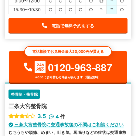
9:00〜12:00
○
○
○
○
○
◎
℡
○
15:30〜19:30
○
○
○
○
○
℡
℡
○
電話で無料予約をする
電話相談でお見舞金最大20,000円が貰える
0120-963-887
24h
対応
※050に切り替わる場合があります（通話無料）
整骨院・接骨院
三条大宮整骨院
3.5
4
件
三条大宮整骨院に交通事故後の不調はご相談ください
むちうちや頭痛、めまい、吐き気、耳鳴りなどの症状は交通事故