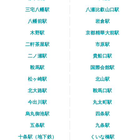
三宅八幡駅
八瀬比叡山口駅
八幡前駅
岩倉駅
木野駅
京都精華大前駅
二軒茶屋駅
市原駅
二ノ瀬駅
貴船口駅
鞍馬駅
国際会館駅
松ヶ崎駅
北山駅
北大路駅
鞍馬口駅
今出川駅
丸太町駅
烏丸御池駅
四条駅
五条駅
九条駅
十条駅（地下鉄）
くいな橋駅