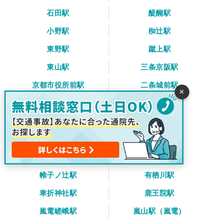
石田駅
醍醐駅
小野駅
椥辻駅
東野駅
蹴上駅
東山駅
三条京阪駅
京都市役所前駅
二条城前駅
×
西大路御池駅
太秦天神川駅
四条大宮駅
西大路三条駅
山ノ内駅
嵐電天神川駅
蚕ノ社駅
太秦広隆寺駅
帷子ノ辻駅
有栖川駅
車折神社駅
鹿王院駅
嵐電嵯峨駅
嵐山駅（嵐電）