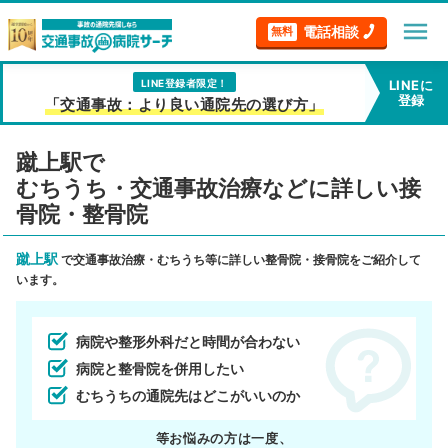
menu
電話相談
無料
LINE登録者限定！
LINEに
登録
「交通事故：より良い通院先の選び方」
蹴上駅で
むちうち・交通事故治療などに詳しい接
骨院・整骨院
蹴上駅
で交通事故治療・むちうち等に詳しい整骨院・接骨院をご紹介して
います。
病院や整形外科だと時間が合わない
病院と整骨院を併用したい
むちうちの通院先はどこがいいのか
等お悩みの方は一度、