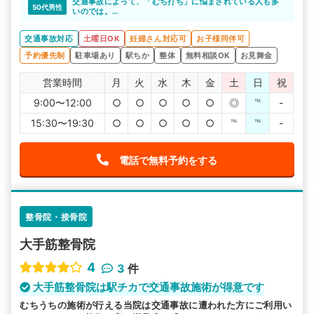
しまった直後は不安なことや分からないことがたくさんあ
交通事故によって、「むち打ち」に悩まされている人も多
ありがとうございます。
50代男性
ると思いますが、些細なことでもしっかりと話を聞いてく
いのでは。
れます。丁寧な対応で安心できますよね。
むち打ちの施術実績がたくさんあるので、安心して通院で
きます。
交通事故対応
土曜日OK
妊婦さん対応可
お子様同伴可
予約優先制
駐車場あり
駅ちか
整体
無料相談OK
お見舞金
営業時間
月
火
水
木
金
土
日
祝
9:00〜12:00
○
○
○
○
○
◎
℡
-
15:30〜19:30
○
○
○
○
○
℡
℡
-
電話で無料予約をする
整骨院・接骨院
大手筋整骨院
4
3
件
大手筋整骨院は駅チカで交通事故施術が得意です
むちうちの施術が行える当院は交通事故に遭われた方にご利用い