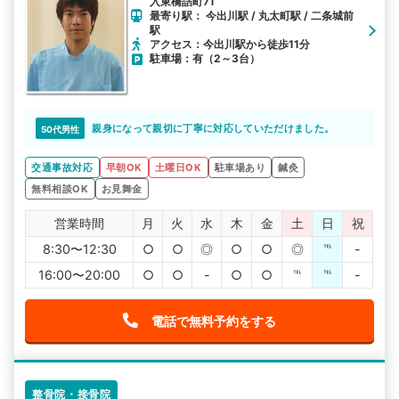
入東橋詰町71
最寄り駅： 今出川駅 / 丸太町駅 / 二条城前
駅
アクセス：今出川駅から徒歩11分
駐車場：有（2～3台）
親身になって親切に丁寧に対応していただけました。
50代男性
交通事故対応
早朝OK
土曜日OK
駐車場あり
鍼灸
無料相談OK
お見舞金
営業時間
月
火
水
木
金
土
日
祝
8:30〜12:30
○
○
◎
○
○
◎
℡
-
16:00〜20:00
○
○
-
○
○
℡
℡
-
電話で無料予約をする
整骨院・接骨院