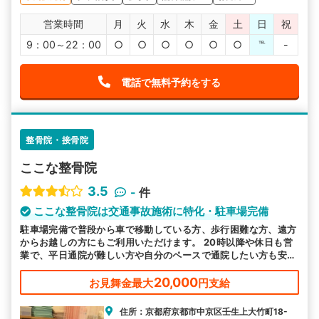
営業時間
月
火
水
木
金
土
日
祝
9：00～22：00
○
○
○
○
○
○
℡
-
電話で無料予約をする
整骨院・接骨院
ここな整骨院
3.5
-
件
ここな整骨院は交通事故施術に特化・駐車場完備
駐車場完備で普段から車で移動している方、歩行困難な方、遠方
からお越しの方にもご利用いただけます。 20時以降や休日も営
業で、平日通院が難しい方や自分のペースで通院したい方も安心
です。 むち打ち等、交通事故後の各症状に対応しております。
20,000
お見舞金最大
円支給
住所：京都府京都市中京区壬生上大竹町18-