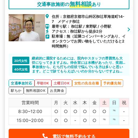
無料相談
交通事故施術の
あり
住所：京都府京都市山科区椥辻草海道町14-
7 メディナ椥辻
最寄り駅： 椥辻駅 / 東野駅 / 小野駅
アクセス：椥辻駅から徒歩2分
駐車場：無（近隣コインパーキングあり、イ
オンタウンでお買い物をしていただけると2
時間無料）
継続的に通院するためには、院内やスタッフの雰囲気も大
20代女性
切になってきますよね。待合室には水槽があったり、笑顔
の絶えないスタッフが迎えてくれるのでリラックスして施
事故後から、むち打ちの症状で悩んでいる方は多いと思い
40代女性
術を受けられると思います。
ます。どこで診てもらえばいいのか分からないですよね。
なぎつじ整骨院は、むち打ちや打撲の症状について詳しい
ので安心して通院できると思います。椥辻駅から徒歩1分な
交通事故対応
早朝OK
土曜日OK
女性の先生在籍
予約優先制
ので楽に通えますね。
駅ちか
無料相談OK
お見舞金
営業時間
月
火
水
木
金
土
日
祝
8:30~12:00
○
○
○
○
○
○
℡
-
15:00~20:00
○
○
-
○
○
℡
℡
-
電話で無料予約をする