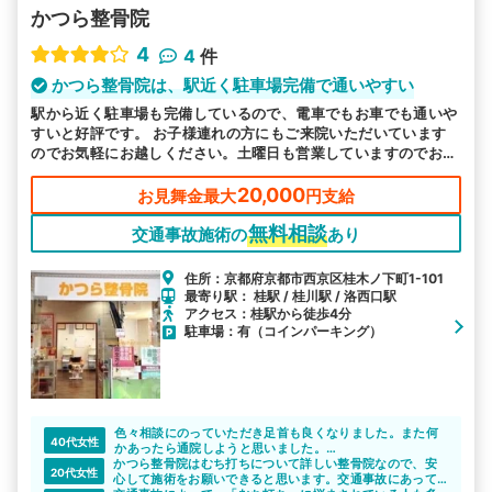
かつら整骨院
4
4
件
かつら整骨院は、駅近く駐車場完備で通いやすい
駅から近く駐車場も完備しているので、電車でもお車でも通いや
すいと好評です。 お子様連れの方にもご来院いただいています
のでお気軽にお越しください。土曜日も営業していますのでお忙
しい方もご都合よい時にお越しいただけるので安心です。
20,000
お見舞金最大
円支給
無料相談
交通事故施術の
あり
住所：京都府京都市西京区桂木ノ下町1-101
最寄り駅： 桂駅 / 桂川駅 / 洛西口駅
アクセス：桂駅から徒歩4分
駐車場：有（コインパーキング）
色々相談にのっていただき足首も良くなりました。また何
40代女性
かあったら通院しようと思いました。
かつら整骨院はむち打ちについて詳しい整骨院なので、安
交通事故や身体の悩みがある方には紹介したいような整骨
20代女性
心して施術をお願いできると思います。交通事故にあって
院でした。