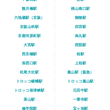
観月橋駅
桃山南口駅
六地蔵駅（京阪）
御陵駅
京阪山科駅
四宮駅
京都河原町駅
烏丸駅
大宮駅
西院駅
西京極駅
桂駅
洛西口駅
上桂駅
松尾大社駅
嵐山駅（阪急）
トロッコ嵯峨駅
トロッコ嵐山駅
トロッコ保津峡駅
元田中駅
茶山駅
一乗寺駅
修学院駅
宝ヶ池駅