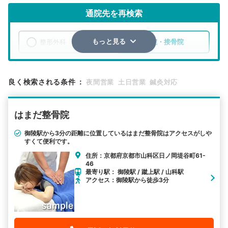
通院先を再検索
整形外科
整骨院・接骨院
もっと見る
エリア
京都府
京都市東山区
良く検索される条件
：
夜間営業
土日営業
鍼灸対応
検索する
はまだ整骨院
詳細条件で絞り込む
御陵駅から3分の距離に位置しているはまだ整骨院はアクセスがしや
すくて便利です。
その他の検索方法
住所：京都府京都市山科区日ノ岡堤谷町61-
駅から探す
院名から探す
46
最寄り駅： 御陵駅 / 蹴上駅 / 山科駅
アクセス：御陵駅から徒歩3分