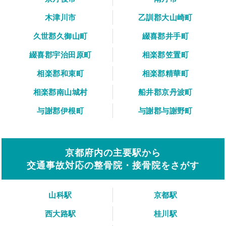
木津川市
乙訓郡大山崎町
久世郡久御山町
綴喜郡井手町
綴喜郡宇治田原町
相楽郡笠置町
相楽郡和束町
相楽郡精華町
相楽郡南山城村
船井郡京丹波町
与謝郡伊根町
与謝郡与謝野町
京都府内の主要駅から
交通事故対応の整骨院・接骨院をさがす
山科駅
京都駅
西大路駅
桂川駅