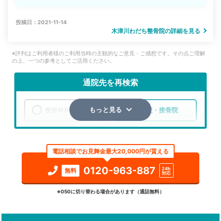
投稿日：2021-11-14
木津川わだち整骨院の詳細を見る
※評判はご利用者様のご利用当時の主観的なご意見・ご感想です。その点ご理解
の上、一つの参考としてご活用ください。
通院先を再検索
整形外科
整骨院・接骨院
もっと見る
エリア
京都府
木津川市
電話相談でお見舞金最大20,000円が貰える
検索する
0120-963-887
24h
無料
対応
詳細条件で絞り込む
※050に切り替わる場合があります（通話無料）
その他の検索方法