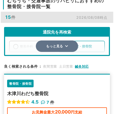
むちうち・交通事故のリハビリにおすすめの
整骨院・接骨院一覧
15
件
2026/08/08時点
通院先を再検索
整形外科
整骨院・接骨院
もっと見る
エリア
京都府
木津川市
良く検索される条件
：
夜間営業
土日営業
鍼灸対応
検索する
整骨院・接骨院
詳細条件で絞り込む
木津川わだち整骨院
その他の検索方法
4.5
7
件
駅から探す
院名から探す
20,000
お見舞金最大
円支給