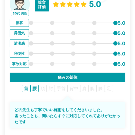
総合
5.0
評価
30代
男性
5.0
接客
5.0
雰囲気
5.0
清潔感
5.0
利便性
5.0
事故対応
痛みの部位
首
腰
頭
肘
手首
背中
肩
腕
膝
足
どの先生も丁寧でいい施術をしてくださいました。
困ったことも、聞いたらすぐに対応してくれてありがたかっ
たです