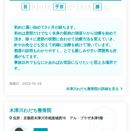
首
腰
頭
肘
手首
背中
肩
腕
膝
足
初めに通い始めて3ヶ月が経ちます。
初めは患部だけでなく全身の筋肉の強張りから治療を始めて
頂き、除々に患部の状態に合わせて治療方法を変えていき、
針やお灸なども交えて的確に治療を続けて頂いています。
都度の説明もわかりやすく、とても親しみやすい雰囲気も好
感がもてます。
事故以外でもなにかあればお世話になりたいと思える場所で
す。
投稿日：2023-10-28
木津川わだち整骨院の詳細を見る
木津川わだち整骨院
住所：京都府木津川市相楽城西15 アル・プラザ木津1階