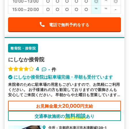
10:00～13:00
○
○
○
○
○
◎
℡
◎
15:00～20:00
○
○
○
○
○
℡
℡
-
電話で無料予約をする
整骨院・接骨院
にしなか接骨院
4
-
件
にしなか接骨院は駐車場完備・早朝も受付ています
来院者のために駐車場の用意もございますので、お気軽にご利用
ください。 お子様連れの方も歓迎しておりますので親御さんも
安心してご来院ください。 早朝からや土曜日も営業しています
ので、お忙しい方も通いやすい環境を整えてお待ちしておりま
す。
20,000
お見舞金最大
円支給
無料相談
交通事故施術の
あり
住所：京都府木津川市木津殿城139-1