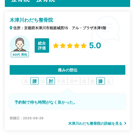
木津川わだち整骨院
住所：京都府木津川市相楽城西15 アル・プラザ木津1階
総合
5.0
評価
60代
男性
痛みの部位
首
腰
頭
肘
手首
背中
肩
腕
膝
足
予約制で待ち時間がなく良かった。
投稿日：2025-06-26
木津川わだち整骨院の詳細を見る