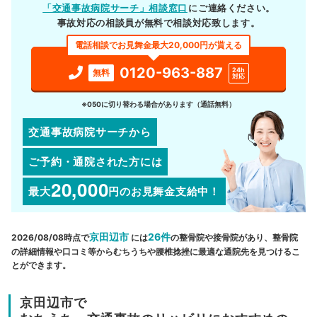
「交通事故病院サーチ」相談窓口
にご連絡ください。
事故対応の相談員が無料で相談対応致します。
電話相談でお見舞金最大20,000円が貰える
0120-963-887
24h
無料
対応
※050に切り替わる場合があります（通話無料）
交通事故病院サーチから
ご予約・通院された方には
20,000
最大
円
のお見舞金支給中！
京田辺市
26件
2026/08/08時点で
には
の整骨院や接骨院があり、整骨院
の詳細情報や口コミ等からむちうちや腰椎捻挫に最適な通院先を見つけるこ
とができます。
京田辺市で