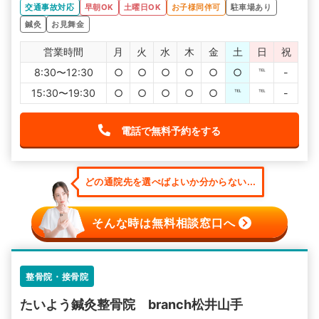
交通事故対応
早朝OK
土曜日OK
お子様同伴可
駐車場あり
鍼灸
お見舞金
営業時間
月
火
水
木
金
土
日
祝
8:30〜12:30
○
○
○
○
○
○
℡
-
15:30〜19:30
○
○
○
○
○
℡
℡
-
電話で無料予約をする
どの通院先を選べばよいか分からない...
そんな時は無料相談窓口へ
整骨院・接骨院
たいよう鍼灸整骨院 branch松井山手