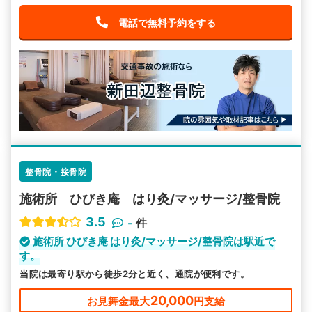
電話で無料予約をする
整骨院・接骨院
施術所 ひびき庵 はり灸/マッサージ/整骨院
3.5
-
件
施術所 ひびき庵 はり灸/マッサージ/整骨院は駅近で
す。
当院は最寄り駅から徒歩2分と近く、通院が便利です。
20,000
お見舞金最大
円支給