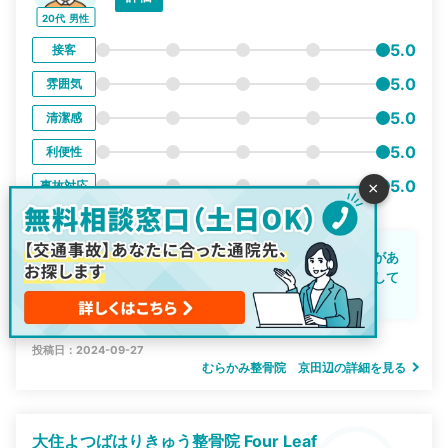
20代
男性
5.0
接客
5.0
雰囲気
5.0
清潔感
5.0
利便性
5.0
事故対応
×
整骨院では電気治療及び指圧のマッサージ、ストレッチがあ
るのですが痛みがあるとしっかり調整しながらの対応をして
いただけたのでとてもありがたかったです！
投稿日：2024-09-27
むらかみ整骨院 京田辺の詳細を見る
大住よつばはりきゅう整骨院 Four Leaf