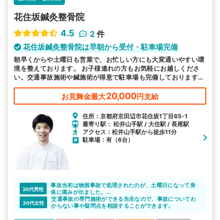
花住坂鍼灸整骨院
4.5
2
件
花住坂鍼灸整骨院は早朝から受付・駐車場完備
朝早くからや土曜日も営業で、お忙しい方にも大変通いやすい環
境を整えております。 お子様連れの方もお気軽にお越しくださ
い。交通事故施術や鍼施術が得意で駐車場も完備しておりますの
で、お車での通院希望の方も通いやすいです。
20,000
お見舞金最大
円支給
住所：京都府京田辺市花住坂1丁目65-1
最寄り駅： 松井山手駅 / 大住駅 / 長尾駅
アクセス：松井山手駅から徒歩11分
駐車場：有（6台）
事故当初は物損事故で処理されたのが、土曜日になって身
20代男性
体に痛みが出ました。
なんとか土曜日に通院したかったんですけど、手続きの関
交通事故の専門施術ができる先生なので、事故についてわ
30代女性
係上できなかったです。
からない事や疑問点を相談することができます。
相談だけして手続きの仕方を教わりました。通えるように
なったら、しっかり通います。