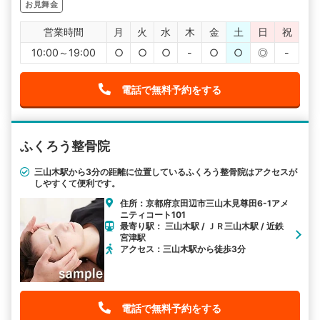
お見舞金
営業時間
月
火
水
木
金
土
日
祝
10:00～19:00
○
○
○
-
○
○
◎
-
電話で無料予約をする
ふくろう整骨院
三山木駅から3分の距離に位置しているふくろう整骨院はアクセスが
しやすくて便利です。
住所：京都府京田辺市三山木見尊田6-1アメ
ニティコート101
最寄り駅： 三山木駅 / ＪＲ三山木駅 / 近鉄
宮津駅
アクセス：三山木駅から徒歩3分
電話で無料予約をする