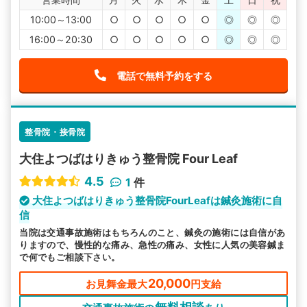
10:00～13:00
○
○
○
○
○
◎
◎
◎
16:00～20:30
○
○
○
○
○
◎
◎
◎
電話で無料予約をする
整骨院・接骨院
大住よつばはりきゅう整骨院 Four Leaf
4.5
1
件
大住よつばはりきゅう整骨院FourLeafは鍼灸施術に自
信
当院は交通事故施術はもちろんのこと、鍼灸の施術には自信があ
りますので、慢性的な痛み、急性の痛み、女性に人気の美容鍼ま
で何でもご相談下さい。
20,000
お見舞金最大
円支給