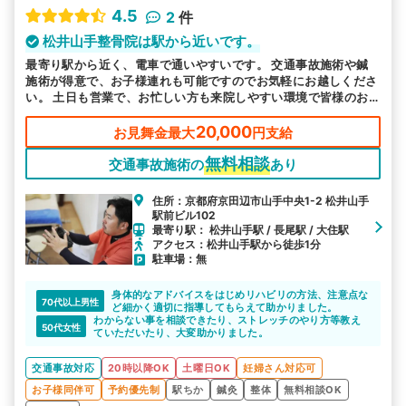
4.5
2
件
松井山手整骨院は駅から近いです。
最寄り駅から近く、電車で通いやすいです。 交通事故施術や鍼
施術が得意で、お子様連れも可能ですのでお気軽にお越しくださ
い。 土日も営業で、お忙しい方も来院しやすい環境で皆様のお
越しをお待ちしております。
20,000
お見舞金最大
円支給
無料相談
交通事故施術の
あり
住所：京都府京田辺市山手中央1-2 松井山手
駅前ビル102
最寄り駅： 松井山手駅 / 長尾駅 / 大住駅
アクセス：松井山手駅から徒歩1分
駐車場：無
身体的なアドバイスをはじめリハビリの方法、注意点な
70代以上男性
ど細かく適切に指導してもらえて助かりました。
わからない事を相談できたり、ストレッチのやり方等教え
50代女性
ていただいたり、大変助かりました。
交通事故対応
20時以降OK
土曜日OK
妊婦さん対応可
お子様同伴可
予約優先制
駅ちか
鍼灸
整体
無料相談OK