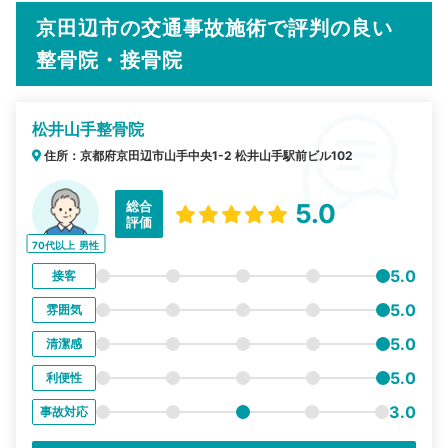
京田辺市の交通事故施術で評判の良い
整骨院・接骨院
松井山手整骨院
住所：京都府京田辺市山手中央1-2 松井山手駅前ビル102
総合
5.0
評価
70代以上
男性
5.0
接客
5.0
雰囲気
5.0
清潔感
5.0
利便性
3.0
事故対応