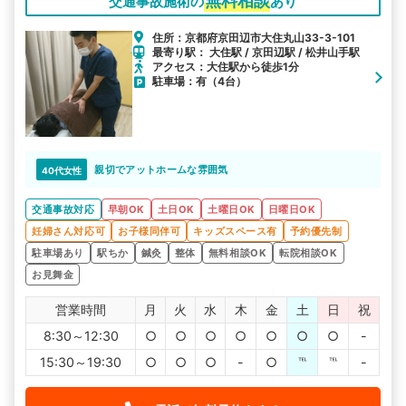
無料相談
交通事故施術の
あり
住所：京都府京田辺市大住丸山33-3-101
最寄り駅： 大住駅 / 京田辺駅 / 松井山手駅
アクセス：大住駅から徒歩1分
駐車場：有（4台）
親切でアットホームな雰囲気
40代女性
交通事故対応
早朝OK
土日OK
土曜日OK
日曜日OK
妊婦さん対応可
お子様同伴可
キッズスペース有
予約優先制
駐車場あり
駅ちか
鍼灸
整体
無料相談OK
転院相談OK
お見舞金
営業時間
月
火
水
木
金
土
日
祝
8:30～12:30
○
○
○
○
○
○
○
-
15:30～19:30
○
○
○
-
○
℡
℡
-