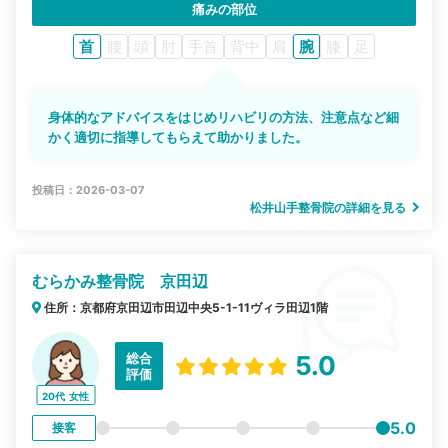
痛みの部位
首
腰
頭
肘
手首
背中
肩
腕
膝
足
身体的なアドバイスをはじめリハビリの方法、注意点など細
かく適切に指導してもらえて助かりました。
投稿日：2026-03-07
松井山手整骨院の詳細を見る
むらかみ整骨院 京田辺
住所：京都府京田辺市田辺中央5-1-11ヴィラ田辺1階
総合
5.0
評価
20代
女性
5.0
接客