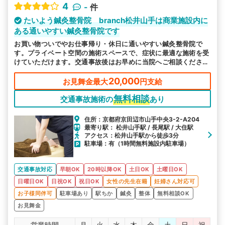
4
-
件
たいよう鍼灸整骨院 branch松井山手は商業施設内に
ある通いやすい鍼灸整骨院です
お買い物ついでやお仕事帰り・休日に通いやすい鍼灸整骨院で
す。プライベート空間の施術スペースで、症状に最適な施術を受
けていただけます。交通事故後はお早めに当院へご相談くださ
い。
20,000
お見舞金最大
円支給
無料相談
交通事故施術の
あり
住所：京都府京田辺市山手中央3-2-A204
最寄り駅： 松井山手駅 / 長尾駅 / 大住駅
アクセス：松井山手駅から徒歩3分
駐車場：有（1時間無料施設内駐車場）
交通事故対応
早朝OK
20時以降OK
土日OK
土曜日OK
日曜日OK
日祝OK
祝日OK
女性の先生在籍
妊婦さん対応可
お子様同伴可
駐車場あり
駅ちか
鍼灸
整体
無料相談OK
お見舞金
営業時間
月
火
水
木
金
土
日
祝