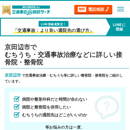
menu
電話相談
無料
LINE登録者限定！
LINEに
登録
「交通事故：より良い通院先の選び方」
京田辺市で
むちうち・交通事故治療などに詳しい接
骨院・整骨院
京田辺市
で交通事故治療・むちうち等に詳しい整骨院・接骨院をご紹介し
ています。
病院や整形外科だと時間が合わない
病院と整骨院を併用したい
むちうちの通院先はどこがいいのか
等お悩みの方は一度、