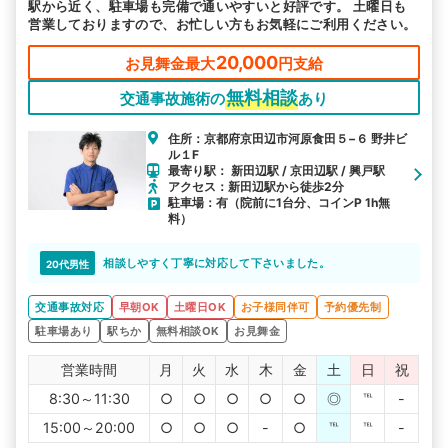
駅から近く、駐車場も完備で通いやすいと好評です。 土曜日も
営業しておりますので、お忙しい方もお気軽にご利用ください。
20,000
お見舞金最大
円支給
無料相談
交通事故施術の
あり
住所：京都府京田辺市河原食田５−６ 野井ビ
ル１F
最寄り駅： 新田辺駅 / 京田辺駅 / 興戸駅
アクセス：新田辺駅から徒歩2分
駐車場：有（院前に1台分、コインP 1h無
料）
相談しやすく丁寧に対応して下さいました。
20代男性
交通事故対応
早朝OK
土曜日OK
お子様同伴可
予約優先制
駐車場あり
駅ちか
無料相談OK
お見舞金
営業時間
月
火
水
木
金
土
日
祝
8:30～11:30
○
○
○
○
○
◎
℡
-
15:00～20:00
○
○
○
-
○
℡
℡
-