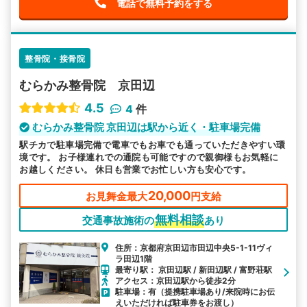
電話で無料予約をする
整骨院・接骨院
むらかみ整骨院 京田辺
4.5
4
件
むらかみ整骨院 京田辺は駅から近く・駐車場完備
駅チカで駐車場完備で電車でもお車でも通っていただきやすい環
境です。 お子様連れでの通院も可能ですので親御様もお気軽に
お越しください。 休日も営業でお忙しい方も安心です。
20,000
お見舞金最大
円支給
無料相談
交通事故施術の
あり
住所：京都府京田辺市田辺中央5-1-11ヴィ
ラ田辺1階
最寄り駅： 京田辺駅 / 新田辺駅 / 富野荘駅
アクセス：京田辺駅から徒歩2分
駐車場：有（提携駐車場あり/来院時にお伝
えいただければ駐車券をお渡し）