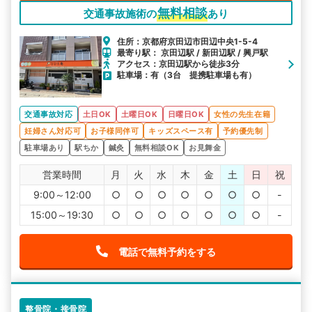
無料相談
交通事故施術の
あり
住所：京都府京田辺市田辺中央1-5-4
最寄り駅： 京田辺駅 / 新田辺駅 / 興戸駅
アクセス：京田辺駅から徒歩3分
駐車場：有（3台 提携駐車場も有）
交通事故対応
土日OK
土曜日OK
日曜日OK
女性の先生在籍
妊婦さん対応可
お子様同伴可
キッズスペース有
予約優先制
駐車場あり
駅ちか
鍼灸
無料相談OK
お見舞金
営業時間
月
火
水
木
金
土
日
祝
9:00～12:00
○
○
○
○
○
○
○
-
15:00～19:30
○
○
○
○
○
○
○
-
電話で無料予約をする
整骨院・接骨院