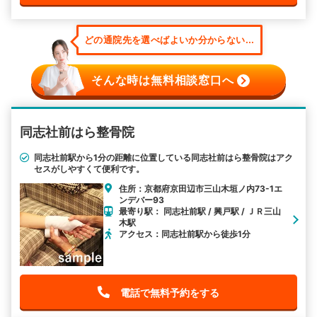
どの通院先を選べばよいか分からない...
そんな時は無料相談窓口へ
同志社前はら整骨院
同志社前駅から1分の距離に位置している同志社前はら整骨院はアク
セスがしやすくて便利です。
住所：京都府京田辺市三山木垣ノ内73-1エ
ンデバー93
最寄り駅： 同志社前駅 / 興戸駅 / ＪＲ三山
木駅
アクセス：同志社前駅から徒歩1分
電話で無料予約をする