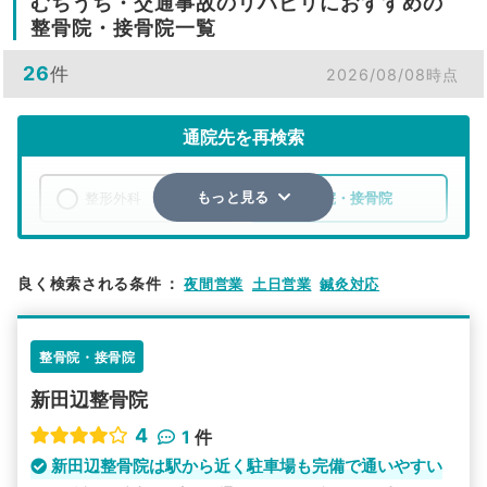
むちうち・交通事故のリハビリにおすすめの
整骨院・接骨院一覧
26
件
2026/08/08時点
通院先を再検索
整形外科
整骨院・接骨院
もっと見る
エリア
京都府
京田辺市
良く検索される条件
：
夜間営業
土日営業
鍼灸対応
検索する
整骨院・接骨院
詳細条件で絞り込む
新田辺整骨院
その他の検索方法
4
1
件
駅から探す
院名から探す
新田辺整骨院は駅から近く駐車場も完備で通いやすい