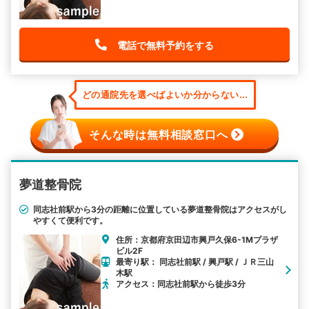
電話で無料予約をする
どの通院先を選べばよいか分からない...
そんな時は無料相談窓口へ
夢道整骨院
同志社前駅から3分の距離に位置している夢道整骨院はアクセスがし
やすくて便利です。
住所：京都府京田辺市興戸久保6-1Mプラザ
ビル2F
最寄り駅： 同志社前駅 / 興戸駅 / ＪＲ三山
木駅
アクセス：同志社前駅から徒歩3分