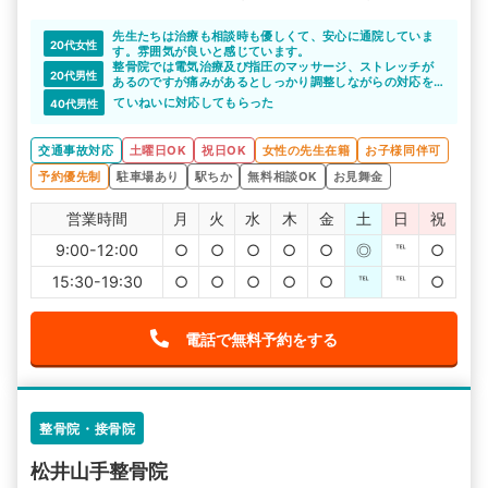
先生たちは治療も相談時も優しくて、安心に通院していま
20代女性
す。雰囲気が良いと感じています。
整骨院では電気治療及び指圧のマッサージ、ストレッチが
20代男性
あるのですが痛みがあるとしっかり調整しながらの対応を
していただけたのでとてもありがたかったです！
ていねいに対応してもらった
40代男性
交通事故対応
土曜日OK
祝日OK
女性の先生在籍
お子様同伴可
予約優先制
駐車場あり
駅ちか
無料相談OK
お見舞金
営業時間
月
火
水
木
金
土
日
祝
9:00-12:00
○
○
○
○
○
◎
℡
○
15:30-19:30
○
○
○
○
○
℡
℡
○
電話で無料予約をする
整骨院・接骨院
松井山手整骨院