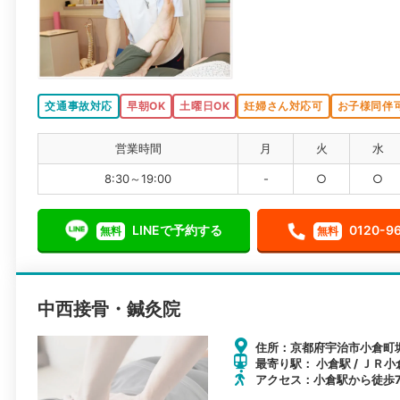
交通事故対応
早朝OK
土曜日OK
妊婦さん対応可
お子様同伴
営業時間
月
火
水
8:30～19:00
-
○
○
LINEで予約する
0120-9
無料
無料
中西接骨・鍼灸院
住所：京都府宇治市小倉町堀
最寄り駅： 小倉駅 / ＪＲ小
アクセス：小倉駅から徒歩