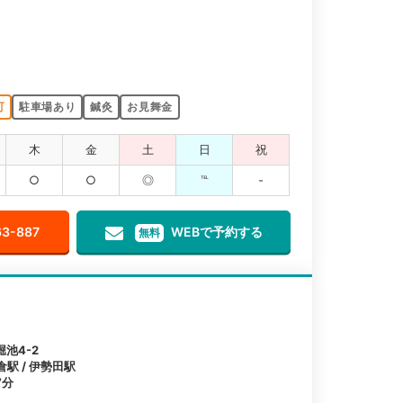
可
駐車場あり
鍼灸
お見舞金
木
金
土
日
祝
○
○
◎
℡
-
63-887
WEBで予約する
無料
池4-2
倉駅 / 伊勢田駅
7分