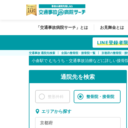
「交通事故病院サーチ」とは
お見舞金とは
LINE登録
交通事故 通院先検索
全国の整骨院・接骨院一覧
京都府の整骨院・接
小倉駅で
むちうち・交通事故治療などに詳しい接骨
通院先を検索
整形外科
整骨院・接骨院
エリアから探す
京都府