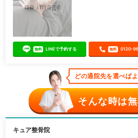
LINEで予約する
0120-9
無料
無料
どの通院先を選べばよい
そんな時は無
キュア整骨院