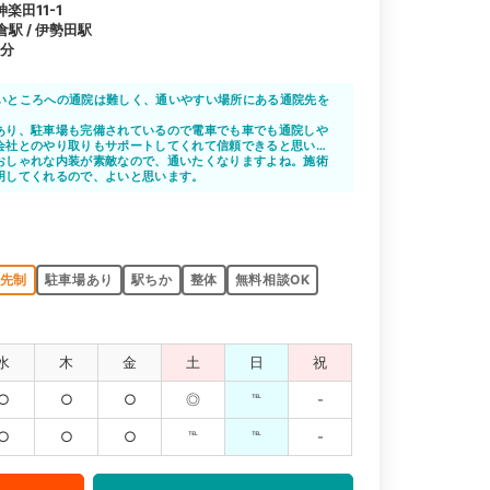
田11-1
倉駅 / 伊勢田駅
1分
いところへの通院は難しく、通いやすい場所にある通院先を
あり、駐車場も完備されているので電車でも車でも通院しや
の名の通り、小倉駅前にあるので電車での通院も苦にならず
会社とのやり取りもサポートしてくれて信頼できると思いま
です。
おしゃれな内装が素敵なので、通いたくなりますよね。施術
明してくれるので、よいと思います。
先制
駐車場あり
駅ちか
整体
無料相談OK
水
木
金
土
日
祝
○
○
○
◎
℡
-
○
○
○
℡
℡
-