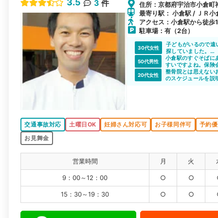
3.5
3
件
住所：京都府宇治市小倉町神楽
最寄り駅： 小倉駅 / ＪＲ小
アクセス：小倉駅から徒歩
駐車場：有（2台）
子どもがいるので遠
30代女性
探していました。
小倉駅のすぐそばに
小倉駅前整骨院はそ
50代男性
すいですよね。保険
通院を続けられそう
す。
整骨院とは思えない
20代女性
のスケジュールを説
交通事故対応
土曜日OK
妊婦さん対応可
お子様同伴可
予約優
お見舞金
営業時間
月
火
9：00～12：00
○
○
15：30～19：30
○
○