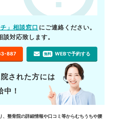
ーチ」相談窓口
にご連絡ください。
相談対応致します。
63-887
WEBで予約する
無料
通院された方には
給中！
り、整骨院の詳細情報や口コミ等からむちうちや腰