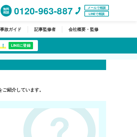
0120-963-887
メールで相談
無料
相談
LINEで相談
事故ガイド
記事監修者
会社概要・監修
中！
LINEに登録
をご紹介しています。