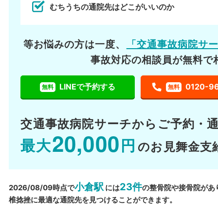
むちうちの通院先はどこがいいのか
等お悩みの方は一度、
「交通事故病院サ
事故対応の相談員が無料で
LINEで予約する
0120-9
無料
無料
交通事故病院サーチから
ご予約・
20,000
最大
円
のお見舞金支
小倉駅
23件
2026/08/09時点で
には
の整骨院や接骨院があ
椎捻挫に最適な通院先を見つけることができます。