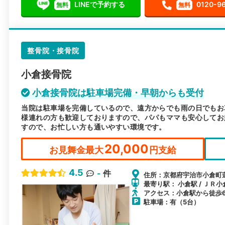
LINEで予約する
0120-9
無料
無料
整骨院・接骨院
小倉接骨院
小倉接骨院は駐車場完備・早朝からも受付
当院は駐車場を完備しているので、遠方からでも雨の日でもお
様連れの方も歓迎しておりますので、パパもママも安心してお
すので、お忙しい方も通いやすい環境です。
20,000
お見舞金最大
円支給
4.5
-
件
住所：京都府宇治市小倉町蓮池
最寄り駅： 小倉駅 / ＪＲ小
アクセス：小倉駅から徒歩
駐車場：有（5台）