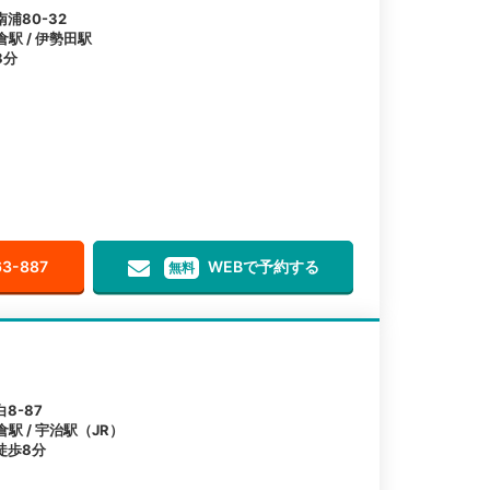
浦80-32
倉駅 / 伊勢田駅
8分
63-887
WEBで予約する
無料
8-87
倉駅 / 宇治駅（JR）
徒歩8分