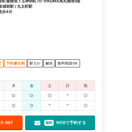
町通御池下る神明町70-1PADMA烏丸御池1階
条城前駅 / 丸太町駅
徒歩4分
可
予約優先制
駅ちか
鍼灸
無料相談OK
木
金
土
日
祝
○
○
◎
℡
◎
○
○
℡
℡
◎
63-887
WEBで予約する
無料