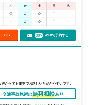
木
金
土
日
祝
◎
○
○
℡
-
-
○
○
℡
-
63-887
WEBで予約する
無料
出先からでも電車でお越しいただきやすいです。
無料相談
交通事故施術の
あり