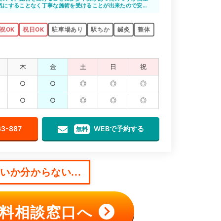
気にすることなく丁寧な施術を受けることが出来たので安心
る知識も豊富なうえに、保険会社とのやり取りなど心身とも
は正直いって対応のレベルに差があります。
助かりました。
ってでも評判確認すると確実です。
のも女性にとってはうれしい点です。
絶対に交通事故に対しての専門知識があるところにいった方
祝OK
祝日OK
駐車場あり
駅ちか
鍼灸
整体
ではレントゲンに写ったとこしか治療を受けれず、シップと
根本治療ではなかったので、事故ってから1年以上経っても症
でした。
り取りなども、非常に悩まされました。
ところ以外にも痛めていることもあり、後から痛みが出てく
木
金
土
日
祝
ました。
くれるところの方がいいと思います。
る病院を選んだ方がいいです。
○
○
◎
◎
◎
○
○
◎
◎
◎
63-887
WEBで予約する
無料
か分からない...
料相談窓口へ