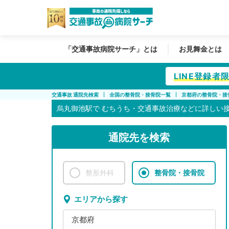
「交通事故病院サーチ」とは
お見舞金とは
LINE登録
交通事故 通院先検索
全国の整骨院・接骨院一覧
京都府の整骨院・接
烏丸御池駅で
むちうち・交通事故治療などに詳しい
通院先を検索
整形外科
整骨院・接骨院
エリアから探す
京都府