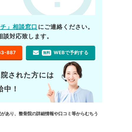
ーチ」相談窓口
にご連絡ください。
相談対応致します。
63-887
WEBで予約する
無料
通院された方には
給中！
院があり、整骨院の詳細情報や口コミ等からむちう