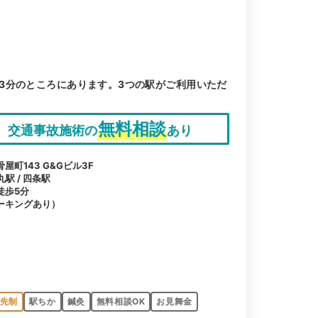
3分のところにあります。3つの駅がご利用いただ
無料相談
交通事故施術の
あり
町143 G&Gビル3F
丸駅 / 四条駅
徒歩5分
ーキングあり）
先制
駅ちか
鍼灸
無料相談OK
お見舞金