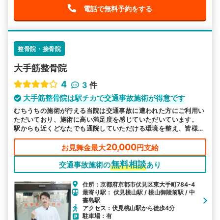
電話で無料予約をする
整骨院・接骨院
大手筋整骨院
4
3
件
大手筋整骨院は駅チカで交通事故施術が得意です
むちうちの施術が行える当院は交通事故に遭われた方にご利用い
ただいており、施術に高い満足度を感じていただいています。
駅からも近くどなたでも通院していただける環境を整え、皆様の
お越しをお待ちしております。
20,000
お見舞金最大
円支給
無料相談
交通事故施術の
あり
住所：京都府京都市伏見区東大手町784-4
最寄り駅： 伏見桃山駅 / 桃山御陵前駅 / 中
書島駅
アクセス：伏見桃山駅から徒歩4分
駐車場：有