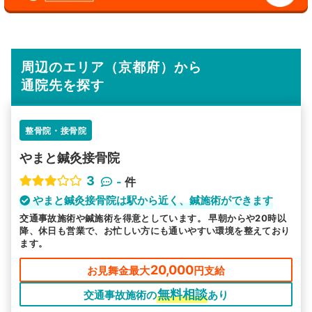
周辺のエリア（京都府）から
通院先を探す
整骨院・接骨院
やまと鍼灸接骨院
3
-
件
やまと鍼灸接骨院は駅から近く、鍼施術ができます
交通事故施術や鍼施術を得意としています。 早朝からや20時以
降、休日も営業で、お忙しい方にも通いやすい環境を整えており
ます。
20,000
お見舞金最大
円支給
無料相談
交通事故施術の
あり