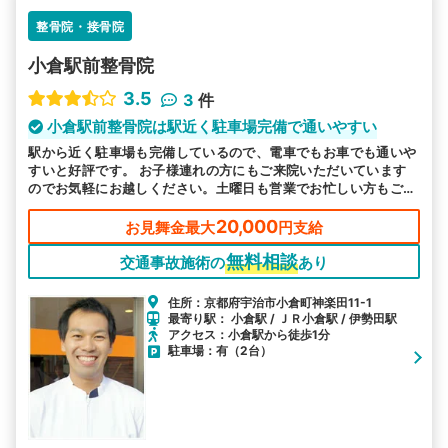
整骨院・接骨院
小倉駅前整骨院
3.5
3
件
小倉駅前整骨院は駅近く駐車場完備で通いやすい
駅から近く駐車場も完備しているので、電車でもお車でも通いや
すいと好評です。 お子様連れの方にもご来院いただいています
のでお気軽にお越しください。土曜日も営業でお忙しい方もご都
合よい時にお越しいただけるので安心です。
20,000
お見舞金最大
円支給
無料相談
交通事故施術の
あり
住所：京都府宇治市小倉町神楽田11-1
最寄り駅： 小倉駅 / ＪＲ小倉駅 / 伊勢田駅
アクセス：小倉駅から徒歩1分
駐車場：有（2台）