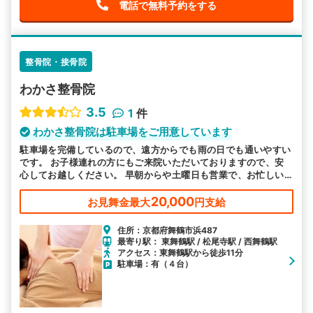
電話で無料予約をする
整骨院・接骨院
わかさ整骨院
3.5
1
件
わかさ整骨院は駐車場をご用意しています
駐車場を完備しているので、遠方からでも雨の日でも通いやすい
です。 お子様連れの方にもご来院いただいておりますので、安
心してお越しください。 早朝からや土曜日も営業で、お忙しい
方も通いやすい環境をご用意しています。
20,000
お見舞金最大
円支給
住所：京都府舞鶴市浜487
最寄り駅： 東舞鶴駅 / 松尾寺駅 / 西舞鶴駅
アクセス：東舞鶴駅から徒歩11分
駐車場：有（４台）