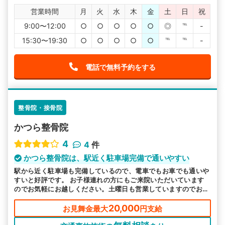
営業時間
月
火
水
木
金
土
日
祝
9:00〜12:00
○
○
○
○
○
◎
℡
-
15:30〜19:30
○
○
○
○
○
℡
℡
-
電話で無料予約をする
整骨院・接骨院
かつら整骨院
4
4
件
かつら整骨院は、駅近く駐車場完備で通いやすい
駅から近く駐車場も完備しているので、電車でもお車でも通いや
すいと好評です。 お子様連れの方にもご来院いただいています
のでお気軽にお越しください。土曜日も営業していますのでお忙
しい方もご都合よい時にお越しいただけるので安心です。
20,000
お見舞金最大
円支給