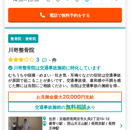
電話で無料予約をする
整骨院・接骨院
川嵜整骨院
3
-
件
川嵜整骨院は交通事故施術に特化しています
むちうちや頭痛・めまい・吐き気・耳鳴りなどの症状は交通事故
が原因で起こることが多いです。交通事故後、違和感や不調を感
じた際には当院にご相談ください。当院は交通事故の施術を得意
としています。
20,000
お見舞金最大
円支給
無料相談
交通事故施術の
あり
住所：京都府長岡京市久貝2丁目15-12
最寄り駅： 西山天王山駅 / 長岡京駅 / 長岡
天神駅