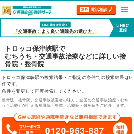
menu
電話相談
無料
LINE登録者限定！
LINEに
登録
「交通事故：より良い通院先の選び方」
トロッコ保津峡駅で
むちうち・交通事故治療などに詳しい接
骨院・整骨院
トロッコ保津峡駅の検索結果・ご指定の条件での検索結果は0
件です。
条件を変更して再度検索してください。
整骨院・接骨院。交通事故被害者の味方。全国の交通事故治療（むち
うち治療）が行える整骨院・整体・治療院・鍼灸院をご紹介します。
0120-963-887