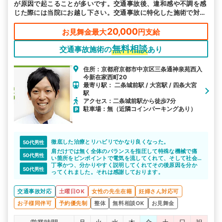
が原因で起こることが多いです。交通事故後、違和感や不調を感
じた際には当院にお越し下さい。交通事故に特化した施術で対応
します。
20,000
お見舞金最大
円支給
無料相談
交通事故施術の
あり
住所：京都府京都市中京区三条通神泉苑西入
今新在家西町20
最寄り駅： 二条城前駅 / 大宮駅 / 四条大宮
駅
アクセス：二条城前駅から徒歩7分
駐車場：無（近隣コインパーキングあり）
徹底した治療とリハビリでかなり良くなった。
50代男性
肩だけでは無く全体のバランスを指圧して特殊な機械で痛
50代男性
い箇所をピンポイントで電気を流してくれて、そして社会
復帰する為に動かす範囲を教えてくれてます。非常に有り
丁寧かつ、分かりやすく説明してくれてその後原因を分か
50代男性
難いのと結果が出てます??
ってくれました。それは感謝しております。
交通事故対応
土曜日OK
女性の先生在籍
妊婦さん対応可
お子様同伴可
予約優先制
整体
無料相談OK
お見舞金