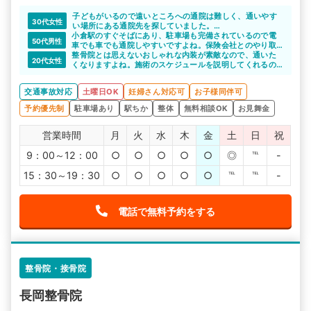
子どもがいるので遠いところへの通院は難しく、通いやす
30代女性
い場所にある通院先を探していました。
小倉駅のすぐそばにあり、駐車場も完備されているので電
小倉駅前整骨院はその名の通り、小倉駅前にあるので電車
50代男性
車でも車でも通院しやすいですよね。保険会社とのやり取
での通院も苦にならず通院を続けられそうです。
りもサポートしてくれて信頼できると思います。
整骨院とは思えないおしゃれな内装が素敵なので、通いた
20代女性
くなりますよね。施術のスケジュールを説明してくれるの
で、よいと思います。
交通事故対応
土曜日OK
妊婦さん対応可
お子様同伴可
予約優先制
駐車場あり
駅ちか
整体
無料相談OK
お見舞金
営業時間
月
火
水
木
金
土
日
祝
9：00～12：00
○
○
○
○
○
◎
℡
-
15：30～19：30
○
○
○
○
○
℡
℡
-
電話で無料予約をする
整骨院・接骨院
長岡整骨院