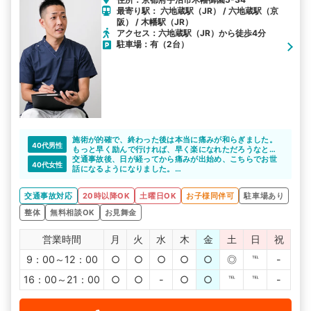
最寄り駅： 六地蔵駅（JR） / 六地蔵駅（京
阪） / 木幡駅（JR）
アクセス：六地蔵駅（JR）から徒歩4分
駐車場：有（2台）
施術が的確で、終わった後は本当に痛みが和らぎました。
40代男性
もっと早く励んで行ければ、早く楽になれただろうなと思
います。
交通事故後、日が経ってから痛みが出始め、こちらでお世
40代女性
話になるようになりました。
しっかり話や希望を聞いてくれて、私に合う施術を行って
くれます。さりげない心配りが嬉しくて通いやすいです。
交通事故対応
20時以降OK
土曜日OK
お子様同伴可
駐車場あり
整体
無料相談OK
お見舞金
営業時間
月
火
水
木
金
土
日
祝
9：00～12：00
○
○
○
○
○
◎
℡
-
16：00～21：00
○
○
-
○
○
℡
℡
-