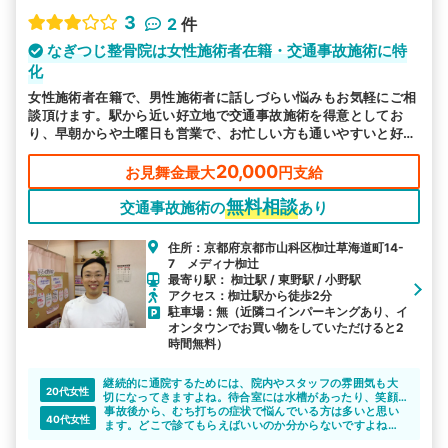
3
2
件
なぎつじ整骨院は女性施術者在籍・交通事故施術に特
化
女性施術者在籍で、男性施術者に話しづらい悩みもお気軽にご相
談頂けます。駅から近い好立地で交通事故施術を得意としてお
り、早朝からや土曜日も営業で、お忙しい方も通いやすいと好評
です。
20,000
お見舞金最大
円支給
無料相談
交通事故施術の
あり
住所：京都府京都市山科区椥辻草海道町14-
7 メディナ椥辻
最寄り駅： 椥辻駅 / 東野駅 / 小野駅
アクセス：椥辻駅から徒歩2分
駐車場：無（近隣コインパーキングあり、イ
オンタウンでお買い物をしていただけると2
時間無料）
継続的に通院するためには、院内やスタッフの雰囲気も大
20代女性
切になってきますよね。待合室には水槽があったり、笑顔
の絶えないスタッフが迎えてくれるのでリラックスして施
事故後から、むち打ちの症状で悩んでいる方は多いと思い
40代女性
術を受けられると思います。
ます。どこで診てもらえばいいのか分からないですよね。
なぎつじ整骨院は、むち打ちや打撲の症状について詳しい