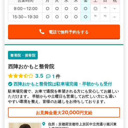
営業時間
月
火
水
木
金
土
日
祝
9:00～12:00
○
○
○
○
○
◎
℡
-
15:30～19:30
○
○
○
○
○
℡
℡
-
電話で無料予約をする
整骨院・接骨院
西陣おかもと整骨院
3.5
1
件
西陣おかもと整骨院は駐車場完備・早朝からも受付
駐車場完備で、お車で通院を希望される方にも安心してお越しい
ただけます。 早朝からや土曜日も営業してお忙しい方にも通い
やすい環境を整え、皆様のお越しをお待ちしております。
20,000
お見舞金最大
円支給
住所：京都府京都市上京区中立売通り堀川東