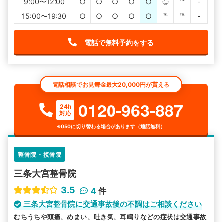
9:00〜12:00
○
○
○
○
○
◎
℡
-
15:00〜19:30
○
○
○
○
○
℡
℡
-
電話で無料予約をする
電話相談でお見舞金最大20,000円が貰える
0120-963-887
24h
対応
※050に切り替わる場合があります（通話無料）
整骨院・接骨院
三条大宮整骨院
3.5
4
件
三条大宮整骨院に交通事故後の不調はご相談ください
むちうちや頭痛、めまい、吐き気、耳鳴りなどの症状は交通事故