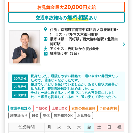
をお待ちしております。
20,000
お見舞金最大
円支給
無料相談
交通事故施術の
あり
住所：京都府京都市中京区西ノ京鹿垣町5-
1 ラス・パルマス京都円町1F
最寄り駅： 円町駅 / 西大路御池駅 / 北野白
梅町駅
アクセス：円町駅から徒歩6分
駐車場：有（3台）
親身だった。通院しやすい距離で、通いやすい雰囲気だっ
20代男性
たので、苦痛じゃなかったです。
整形でリハビリを受けていましたが、あまり症状の改善が
20代男性
見られず、整骨院を検討し始めました。
こちらのサイトで紹介いただいて、交通事故への理解もあ
子供も一緒に通えるという事でこちらの整骨院にしまし
20代女性
る先生で、色々相談することができて助かりました。お世
た。土曜日も営業しているので、通い安くて良かったで
話になりました。
す。
後遺症とかも怖いので、きちんと通院できて良かったで
交通事故対応
早朝OK
土曜日OK
女性の先生在籍
予約優先制
す。
駐車場あり
鍼灸
整体
無料相談OK
お見舞金
営業時間
月
火
水
木
金
土
日
祝