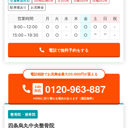
交通事故対応
20時以降OK
土日OK
土曜日OK
日曜日OK
駐車場あり
お見舞金
営業時間
月
火
水
木
金
土
日
祝
9:00～12:00
○
○
-
○
○
○
○
-
15:00～19:30
○
○
-
○
○
℡
℡
-
電話で無料予約をする
電話相談でお見舞金最大20,000円が貰える
0120-963-887
24h
対応
※050に切り替わる場合があります（通話無料）
整骨院・接骨院
四条烏丸中央整骨院