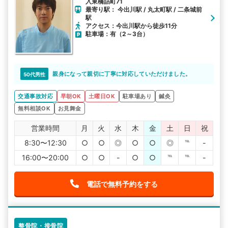
入東橋詰町71
最寄り駅： 今出川駅 / 丸太町駅 / 二条城前
駅
アクセス：今出川駅から徒歩11分
駐車場：有（2～3台）
親身になって親切に丁寧に対応していただけました。
50代男性
交通事故対応
早朝OK
土曜日OK
駐車場あり
鍼灸
無料相談OK
お見舞金
営業時間
月
火
水
木
金
土
日
祝
8:30〜12:30
○
○
◎
○
○
◎
℡
-
16:00〜20:00
○
○
-
○
○
℡
℡
-
電話で無料予約をする
整骨院・接骨院