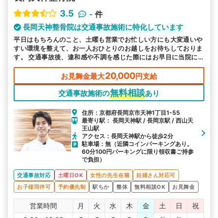
3.5
-
件
長岡天神整骨院は交通事故施術に特化しています
平日はもちろんのこと、土曜も営業でお忙しい方にも大変通いや
すい環境を整えて、お一人おひとりのお越しをお待ちしておりま
す。 交通事故後、違和感や不調を感じた際にはお早目に当院に
お越し下さい。
20,000
お見舞金最大
円支給
無料相談
交通事故施術の
あり
住所：京都府長岡京市天神1丁目1-55
最寄り駅： 長岡天神駅 / 長岡京駅 / 西山天
王山駅
アクセス：長岡天神駅から徒歩2分
駐車場：無（近隣コインパーキングあり。
60分100円パーキングに限り領収書ご持参
で負担）
交通事故対応
土曜日OK
女性の先生在籍
妊婦さん対応可
お子様同伴可
予約優先制
駅ちか
整体
無料相談OK
お見舞金
営業時間
月
火
水
木
金
土
日
祝