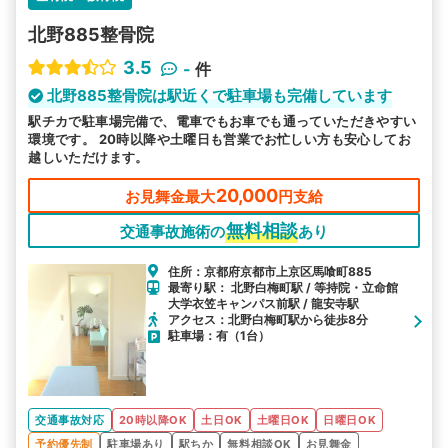
北野885整骨院
3.5
-
件
北野885整骨院は駅近くで駐車場も完備しています
駅チカで駐車場完備で、電車でもお車でも通っていただきやすい
環境です。 20時以降や土曜日も営業でお忙しい方も安心してお
越しいただけます。
20,000
お見舞金最大
円支給
無料相談
交通事故施術の
あり
住所：京都府京都市上京区馬喰町885
最寄り駅： 北野白梅町駅 / 等持院・立命館
大学衣笠キャンパス前駅 / 龍安寺駅
アクセス：北野白梅町駅から徒歩8分
駐車場：有（1台）
交通事故対応
20時以降OK
土日OK
土曜日OK
日曜日OK
予約優先制
駐車場あり
駅ちか
無料相談OK
お見舞金