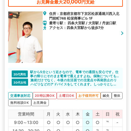
20,000
お見舞金最大
円支給
住所：京都府京都市下京区松原通堀川西入北
門前町746 松栄商事ビル 1F
最寄り駅： 四条大宮駅 / 大宮駅 / 丹波口駅
アクセス：四条大宮駅から徒歩7分
駅から5分という近さなので、電車での通院も安心です。仕
20代男性
事の帰りにそのまま電車で通えますよね。保険についても
サポートしてくれるので、不安なこともすぐに相談できま
施術だけでなく、今後の生活面での注意点や再発防止のリ
30代女性
す。
ハビリなどのアドバイスをしてくれます。しっかりとした
アフターフォローが嬉しいですよね。
交通事故対応
20時以降OK
土曜日OK
お子様同伴可
鍼灸
整体
無料相談OK
お見舞金
営業時間
月
火
水
木
金
土
日
祝
9:00～13:00
○
○
○
○
○
○
℡
-
14:30～20:30
○
○
-
○
○
℡
℡
-