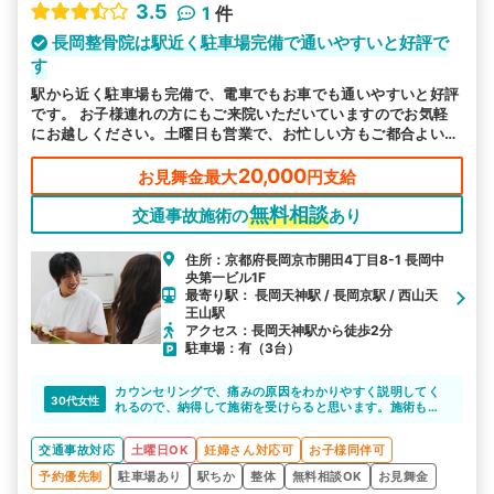
3.5
1
件
長岡整骨院は駅近く駐車場完備で通いやすいと好評で
す
駅から近く駐車場も完備で、電車でもお車でも通いやすいと好評
です。 お子様連れの方にもご来院いただいていますのでお気軽
にお越しください。土曜日も営業で、お忙しい方もご都合よい時
にお越しいただけるので安心です。
20,000
お見舞金最大
円支給
無料相談
交通事故施術の
あり
住所：京都府長岡京市開田4丁目8-1 長岡中
央第一ビル1F
最寄り駅： 長岡天神駅 / 長岡京駅 / 西山天
王山駅
アクセス：長岡天神駅から徒歩2分
駐車場：有（3台）
カウンセリングで、痛みの原因をわかりやすく説明してく
30代女性
れるので、納得して施術を受けらると思います。施術も丁
寧なので、安心して通院できそうですね。阪急京都線長岡
天神駅から徒歩３分の近さも嬉しいですね。
交通事故対応
土曜日OK
妊婦さん対応可
お子様同伴可
予約優先制
駐車場あり
駅ちか
整体
無料相談OK
お見舞金