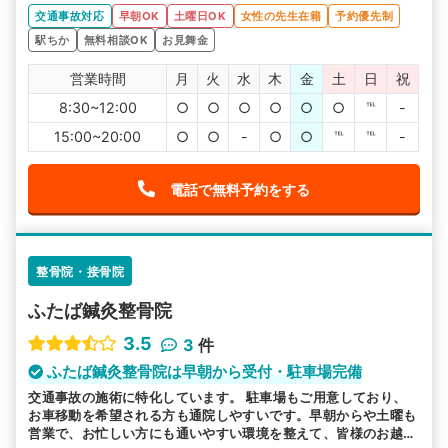
ので安心して通院できると思います。椥辻駅から徒歩1分な
交通事故対応
早朝OK
土曜日OK
女性の先生在籍
予約優先制
ので楽に通えますね。
駅ちか
無料相談OK
お見舞金
営業時間
月
火
水
木
金
土
日
祝
8:30~12:00
○
○
○
○
○
○
℡
-
15:00~20:00
○
○
-
○
○
℡
℡
-
電話で無料予約をする
整骨院・接骨院
ふたば鍼灸整骨院
3.5
3
件
ふたば鍼灸整骨院は早朝から受付・駐車場完備
交通事故の施術に特化しています。 駐車場もご用意しており、
お車移動を希望される方も通院しやすいです。早朝からや土曜も
営業で、お忙しい方にも通いやすい環境を整えて、皆様のお越し