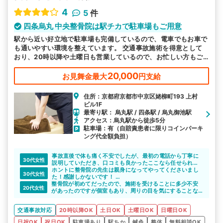
4
5
件
四条烏丸 中央整骨院は駅チカで駐車場もご用意
駅から近い好立地で駐車場も完備しているので、電車でもお車で
も通いやすい環境を整えています。 交通事故施術を得意として
おり、20時以降や土曜日も営業しているので、お忙しい方もご
都合に合わせてお越しいただけます。
20,000
お見舞金最大
円支給
住所：京都府京都市中京区姥柳町193 上村
ビル1F
最寄り駅： 烏丸駅 / 四条駅 / 烏丸御池駅
アクセス：烏丸駅から徒歩5分
駐車場：有（自賠責患者に限りコインパーキ
ング代全額負担）
事故直後で体も痛く不安でしたが、最初の電話から丁寧に
30代女性
説明していただき、口コミも良かったここなら任せられる
と思い、お願いすることにしました。
ホントに整骨院の先生は親身になってやってくださいまし
30代女性
当初顔は腫れ上がり、むち打ち状態で少し触れられるのも
た！感謝しかないです！
整骨院が初めてだったので、施術を受けることに多少不安
痛かったくらいでしたが、その時々の身体の状態に合わせ
必ず、交通事故の対応専門の所がいいです！
20代女性
があったのですが個室もあり、周りの目を気にすることな
て丁寧な施術と骨盤矯正、電気治療でだいぶ良くなってき
標榜上げてるだけでは正直いって対応のレベルに差があり
く丁寧な施術を受けることが出来たので安心しました。
ました。
ます。
メイクルームがあるのも女性にとってはうれしい点です。
交通事故治療に対する知識も豊富なうえに、保険会社との
こういうサイトを使ってでも評判確認すると確実です。
交通事故対応
20時以降OK
土日OK
土曜日OK
日曜日OK
やり取りなど心身ともにケアしていただき助かりました。
交通事故にあったら絶対に交通事故に対しての専門知識が
日祝OK
祝日OK
駐車場あり
駅ちか
鍼灸
整体
無料相談OK