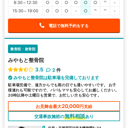
8:30～12:30
○
○
○
○
○
○
℡
-
15:30～19:00
○
○
○
-
○
℡
℡
-
電話で無料予約をする
整骨院・接骨院
みやもと整骨院
3.5
2
件
みやもと整骨院は駐車場を完備しております
駐車場完備で、遠方からでも雨の日でも通いやすいです。 お子
様連れも可能ですので、パパもママも安心してお越しください。
20時以降や土曜日も営業で、お忙しい方も安心です。
20,000
お見舞金最大
円支給
無料相談
交通事故施術の
あり
住所：京都府宇治市木幡御園5-34