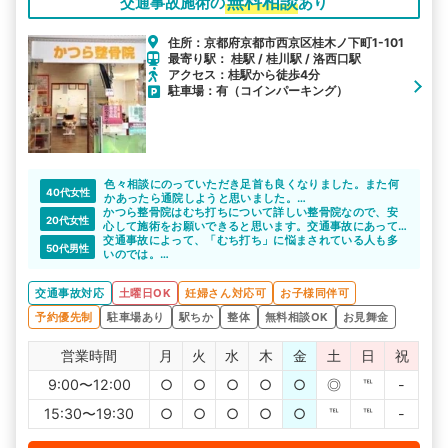
無料相談
交通事故施術の
あり
住所：京都府京都市西京区桂木ノ下町1-101
最寄り駅： 桂駅 / 桂川駅 / 洛西口駅
アクセス：桂駅から徒歩4分
駐車場：有（コインパーキング）
色々相談にのっていただき足首も良くなりました。また何
40代女性
かあったら通院しようと思いました。
かつら整骨院はむち打ちについて詳しい整骨院なので、安
交通事故や身体の悩みがある方には紹介したいような整骨
20代女性
心して施術をお願いできると思います。交通事故にあって
院でした。
しまった直後は不安なことや分からないことがたくさんあ
交通事故によって、「むち打ち」に悩まされている人も多
ありがとうございます。
50代男性
ると思いますが、些細なことでもしっかりと話を聞いてく
いのでは。
れます。丁寧な対応で安心できますよね。
むち打ちの施術実績がたくさんあるので、安心して通院で
きます。
交通事故対応
土曜日OK
妊婦さん対応可
お子様同伴可
予約優先制
駐車場あり
駅ちか
整体
無料相談OK
お見舞金
営業時間
月
火
水
木
金
土
日
祝
9:00〜12:00
○
○
○
○
○
◎
℡
-
15:30〜19:30
○
○
○
○
○
℡
℡
-