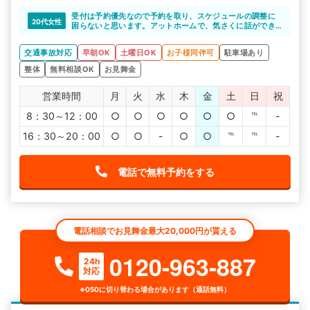
受付は予約優先なので予約を取り、スケジュールの調整に
20代女性
困らないと思います。アットホームで、気さくに話ができ
る環境なので、相談もしやすいと思います。
交通事故対応
早朝OK
土曜日OK
お子様同伴可
駐車場あり
整体
無料相談OK
お見舞金
営業時間
月
火
水
木
金
土
日
祝
8：30～12：00
○
○
○
○
○
○
℡
-
16：30～20：00
○
○
-
○
○
℡
℡
-
電話で無料予約をする
電話相談でお見舞金最大20,000円が貰える
0120-963-887
24h
対応
※050に切り替わる場合があります（通話無料）