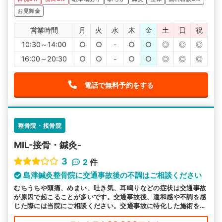
あるところにいった方がいいです。
以前行っていた病院ではレントゲンに写ったとこしか治療
お見舞金
を受けれず、シップと電気を当てるだけで根本治療ではな
かったので、事故ってから1年以上経っても症状が改善され
営業時間
月
火
水
木
金
土
日
祝
ませんでした。
また保険会社とのやり取りなども、非常に悩まされまし
10:30～14:00
○
○
-
○
○
◎
◎
◎
た。
事故の場合怪我したところ以外にも痛めていることもあ
16:00～20:30
り、後から痛みが出てくることもかなりありました。
○
○
-
○
○
◎
◎
◎
総合的に治療をしてくれるところの方がいいと思います。
そういった知識のある病院を選んだ方がいいです。
電話で無料予約をする
整骨院・接骨院
MIL-接骨・鍼灸-
3
2
件
島津鍼灸整骨院に交通事故後の不調はご相談ください
むちうちや頭痛、めまい、吐き気、耳鳴りなどの症状は交通事故
が原因で起こることが多いです。交通事故後、違和感や不調を感
じた際には当院にご相談ください。交通事故に特化した施術を行
います。