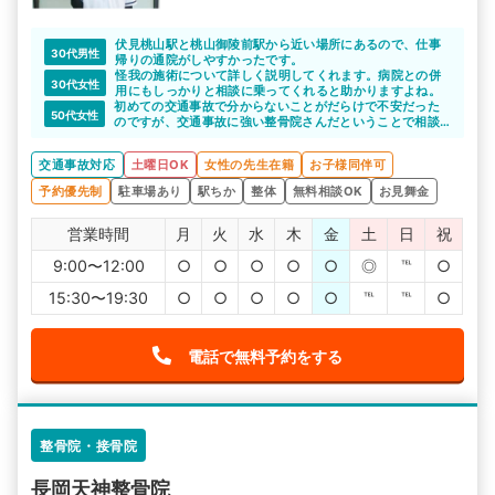
伏見桃山駅と桃山御陵前駅から近い場所にあるので、仕事
30代男性
帰りの通院がしやすかったです。
怪我の施術について詳しく説明してくれます。病院との併
30代女性
用にもしっかりと相談に乗ってくれると助かりますよね。
初めての交通事故で分からないことがだらけで不安だった
50代女性
のですが、交通事故に強い整骨院さんだということで相談
させていただきました。
診断書の取り方やその後の通院についてなど、分かりやす
交通事故対応
土曜日OK
女性の先生在籍
お子様同伴可
い言葉で説明していただき不安が和らぎました。
予約優先制
駐車場あり
駅ちか
整体
無料相談OK
お見舞金
営業時間
月
火
水
木
金
土
日
祝
9:00〜12:00
○
○
○
○
○
◎
℡
○
15:30〜19:30
○
○
○
○
○
℡
℡
○
電話で無料予約をする
整骨院・接骨院
長岡天神整骨院