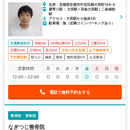
住所：京都府京都市中京区錦大宮町154-4
最寄り駅： 大宮駅 / 四条大宮駅 / 二条城前
駅
アクセス：大宮駅から徒歩1分
駐車場：無（近隣コインパーキングあり）
交通事故対応
早朝OK
20時以降OK
土日OK
土曜日OK
日曜日OK
日祝OK
祝日OK
女性の先生在籍
お子様同伴可
予約優先制
駅ちか
鍼灸
整体
無料相談OK
お見舞金
営業時間
月
火
水
木
金
土
日
祝
12:00～22:00
○
○
○
○
○
◎
◎
◎
電話で無料予約をする
整骨院・接骨院
なぎつじ整骨院