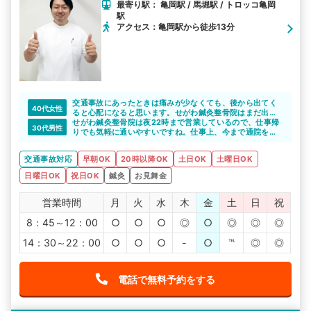
最寄り駅： 亀岡駅 / 馬堀駅 / トロッコ亀岡
駅
アクセス：亀岡駅から徒歩13分
交通事故にあったときは痛みが少なくても、後から出てく
40代女性
ると心配になると思います。せがわ鍼灸整骨院はまだ出て
いない、出るかもしれない症状も教えてくれると思いま
せがわ鍼灸整骨院は夜22時まで営業しているので、仕事帰
30代男性
す。まずは相談してみるのがよいですね。
りでも気軽に通いやすいですね。仕事上、今まで通院を諦
めていた方には嬉しいですね。
交通事故対応
早朝OK
20時以降OK
土日OK
土曜日OK
日曜日OK
祝日OK
鍼灸
お見舞金
営業時間
月
火
水
木
金
土
日
祝
8：45～12：00
○
○
○
◎
○
◎
◎
◎
14：30～22：00
○
○
○
-
○
℡
◎
◎
電話で無料予約をする