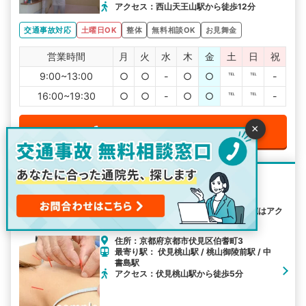
アクセス：西山天王山駅から徒歩12分
交通事故対応
土曜日OK
整体
無料相談OK
お見舞金
営業時間
月
火
水
木
金
土
日
祝
9:00~13:00
○
○
-
○
○
℡
℡
-
16:00~19:30
○
○
-
○
○
℡
℡
-
×
電話で無料予約をする
うつみla鍼灸整骨院
伏見桃山駅から5分の距離に位置しているうつみla鍼灸整骨院はアク
セスがしやすくて便利です。
住所：京都府京都市伏見区伯耆町3
最寄り駅： 伏見桃山駅 / 桃山御陵前駅 / 中
書島駅
アクセス：伏見桃山駅から徒歩5分