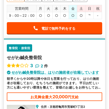
営業時間
月
火
水
木
金
土
日
祝
9：00～22：00
○
○
○
○
○
○
℡
-
電話で無料予約をする
整骨院・接骨院
せがわ鍼灸整骨院
3
2
件
せがわ鍼灸整骨院は、はりの施術者が在籍しています
朝早くからや20時以降や休日も営業を行っており、はりの施術
者が在籍しており、むちうちの施術ができます。 平日お忙しい
方にも通いやすい環境を整えて、皆様のお越しをお待ちしており
ます。
20,000
お見舞金最大
円支給
住所：京都府亀岡市荒塚町1丁目2