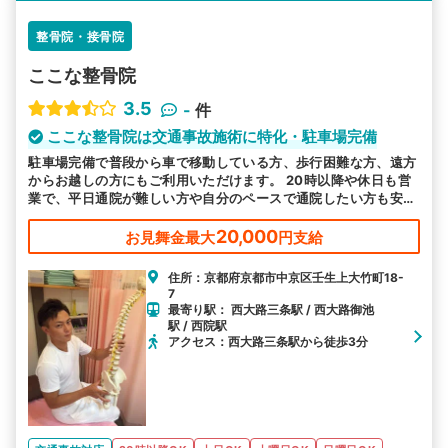
整骨院・接骨院
ここな整骨院
3.5
-
件
ここな整骨院は交通事故施術に特化・駐車場完備
駐車場完備で普段から車で移動している方、歩行困難な方、遠方
からお越しの方にもご利用いただけます。 20時以降や休日も営
業で、平日通院が難しい方や自分のペースで通院したい方も安心
です。 むち打ち等、交通事故後の各症状に対応しております。
20,000
お見舞金最大
円支給
住所：京都府京都市中京区壬生上大竹町18-
7
最寄り駅： 西大路三条駅 / 西大路御池
駅 / 西院駅
アクセス：西大路三条駅から徒歩3分