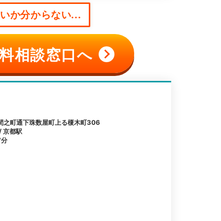
か分からない...
料相談窓口へ
間之町通下珠数屋町上る榎木町306
/ 京都駅
7分