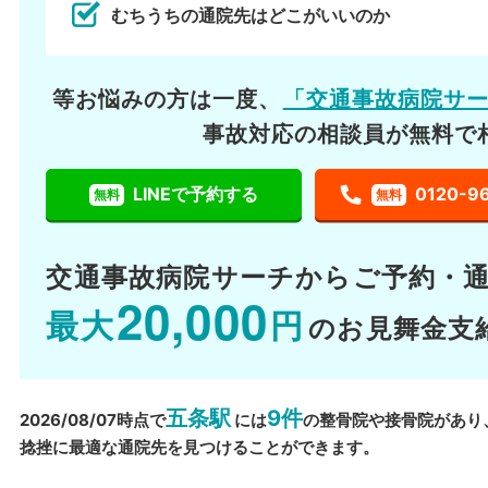
むちうちの通院先はどこがいいのか
等お悩みの方は一度、
「交通事故病院サ
事故対応の相談員が無料で
LINEで予約する
0120-9
無料
無料
交通事故病院サーチから
ご予約・
20,000
最大
円
のお見舞金支
五条駅
9件
2026/08/07時点で
には
の整骨院や接骨院があり
捻挫に最適な通院先を見つけることができます。