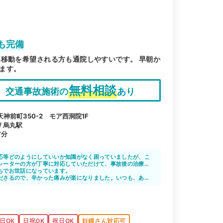
も完備
車移動を希望される方も通院しやすいです。 早朝か
ます。
無料相談
交通事故施術の
あり
神前町350-2 モア西洞院1F
/ 烏丸駅
7分
応等どのようにしていいか知識がなく困っていましたが、こ
レーターの方が丁寧に対応していただけて、事故後の治療を
ったらいいかかなり参考になりました。
ちでお世話になっています。
きちんと対応してもらい、信頼できました。おかげさまでむ
ださるので、辛かった痛みが楽になりました。いつも、あり
した。
日OK
日祝OK
祝日OK
妊婦さん対応可