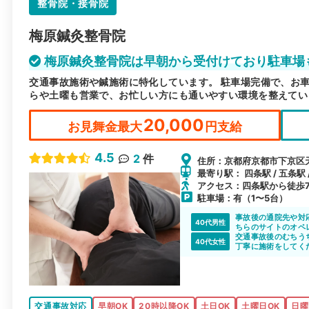
整骨院・接骨院
梅原鍼灸整骨院
梅原鍼灸整骨院は早朝から受付けており駐車場
交通事故施術や鍼施術に特化しています。 駐車場完備で、お
らや土曜も営業で、お忙しい方にも通いやすい環境を整えてい
20,000
お見舞金最大
円支給
4.5
2
件
住所：京都府京都市下京区天
最寄り駅： 四条駅 / 五条駅 
アクセス：四条駅から徒歩
駐車場：有（1〜5台）
事故後の通院先や対
40代男性
ちらのサイトのオペ
どのように進めて行
交通事故後のむちう
40代女性
梅原整骨院の先生も
丁寧に施術をしてく
ちうちも良くなりま
がとうございます。
交通事故対応
早朝OK
20時以降OK
土日OK
土曜日OK
日曜