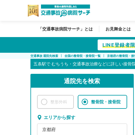
「交通事故病院サーチ」とは
お見舞金とは
LINE登録
交通事故 通院先検索
全国の整骨院・接骨院一覧
京都府の整骨院・接
五条駅で
むちうち・交通事故治療などに詳しい接骨
通院先を検索
整形外科
整骨院・接骨院
エリアから探す
京都府