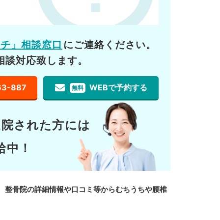
ーチ」相談窓口
にご連絡ください。
相談対応致します。
63-887
WEBで予約する
無料
通院された方には
給中！
、整骨院の詳細情報や口コミ等からむちうちや腰椎