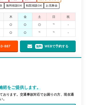
体
無料相談OK
転院相談OK
お見舞金
木
金
土
日
祝
○
○
◎
℡
-
○
○
℡
℡
-
63-887
WEBで予約する
無料
た施術をご提供します。
ております。交通事故対応でお困りの方、現在通
い。