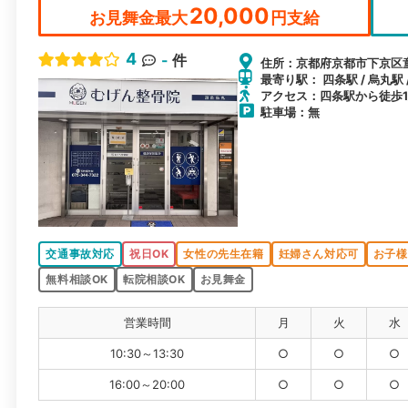
20,000
お見舞金最大
円支給
4
-
件
住所：京都府京都市下京区童
最寄り駅： 四条駅 / 烏丸駅 
アクセス：四条駅から徒歩
駐車場：無
交通事故対応
祝日OK
女性の先生在籍
妊婦さん対応可
お子様
無料相談OK
転院相談OK
お見舞金
営業時間
月
火
水
10:30～13:30
○
○
○
16:00～20:00
○
○
○