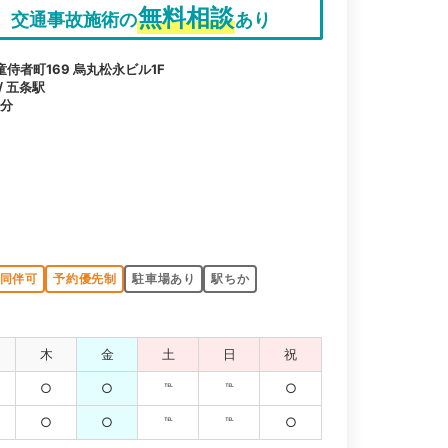
無料相談
交通事故施術の
あり
侍者町169 烏丸松永ビル1F
/ 五条駅
1分
同伴可
予約優先制
駐車場あり
駅ちか
木
金
土
日
祝
○
○
℡
℡
○
○
○
℡
℡
○