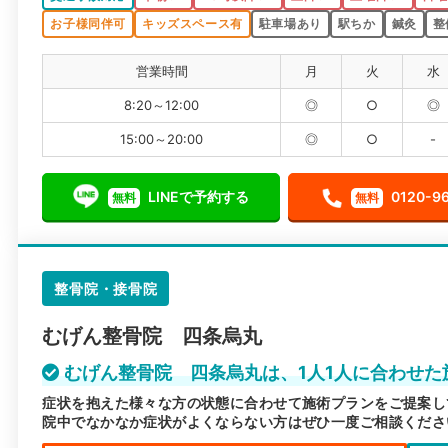
お子様同伴可
キッズスペース有
駐車場あり
駅ちか
鍼灸
整
営業時間
月
火
水
8:20～12:00
◎
○
◎
15:00～20:00
◎
○
-
LINEで予約する
0120-9
無料
無料
整骨院・接骨院
むげん整骨院 四条烏丸
むげん整骨院 四条烏丸は、1人1人に合わせ
症状を抱えた様々な方の状態に合わせて施術プランをご提案し
院中でなかなか症状がよくならない方はぜひ一度ご相談くださ