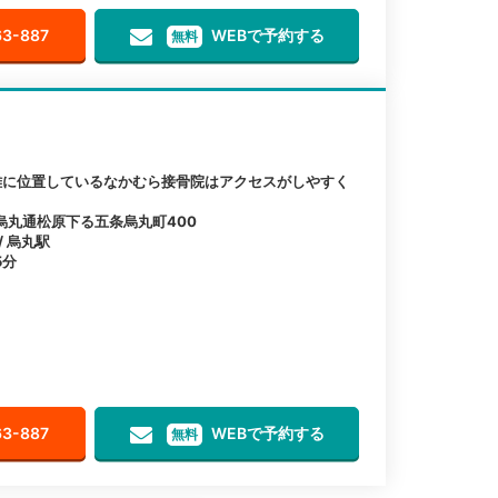
63-887
WEBで予約する
無料
離に位置しているなかむら接骨院はアクセスがしやすく
烏丸通松原下る五条烏丸町400
/ 烏丸駅
5分
63-887
WEBで予約する
無料