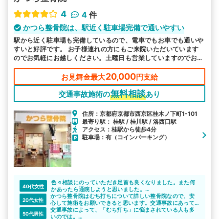
4
4
件
かつら整骨院は、駅近く駐車場完備で通いやすい
駅から近く駐車場も完備しているので、電車でもお車でも通いや
すいと好評です。 お子様連れの方にもご来院いただいています
のでお気軽にお越しください。土曜日も営業していますのでお忙
しい方もご都合よい時にお越しいただけるので安心です。
20,000
お見舞金最大
円支給
無料相談
交通事故施術の
あり
住所：京都府京都市西京区桂木ノ下町1-101
最寄り駅： 桂駅 / 桂川駅 / 洛西口駅
アクセス：桂駅から徒歩4分
駐車場：有（コインパーキング）
色々相談にのっていただき足首も良くなりました。また何
40代女性
かあったら通院しようと思いました。
かつら整骨院はむち打ちについて詳しい整骨院なので、安
交通事故や身体の悩みがある方には紹介したいような整骨
20代女性
心して施術をお願いできると思います。交通事故にあって
院でした。
しまった直後は不安なことや分からないことがたくさんあ
交通事故によって、「むち打ち」に悩まされている人も多
ありがとうございます。
50代男性
ると思いますが、些細なことでもしっかりと話を聞いてく
いのでは。