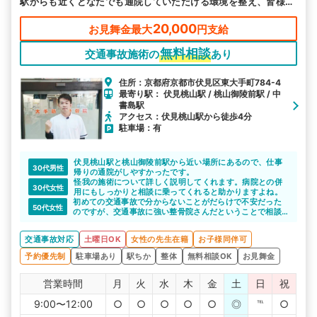
駅からも近くどなたでも通院していただける環境を整え、皆様の
お越しをお待ちしております。
20,000
お見舞金最大
円支給
無料相談
交通事故施術の
あり
住所：京都府京都市伏見区東大手町784-4
最寄り駅： 伏見桃山駅 / 桃山御陵前駅 / 中
書島駅
アクセス：伏見桃山駅から徒歩4分
駐車場：有
伏見桃山駅と桃山御陵前駅から近い場所にあるので、仕事
30代男性
帰りの通院がしやすかったです。
怪我の施術について詳しく説明してくれます。病院との併
30代女性
用にもしっかりと相談に乗ってくれると助かりますよね。
初めての交通事故で分からないことがだらけで不安だった
50代女性
のですが、交通事故に強い整骨院さんだということで相談
させていただきました。
診断書の取り方やその後の通院についてなど、分かりやす
交通事故対応
土曜日OK
女性の先生在籍
お子様同伴可
い言葉で説明していただき不安が和らぎました。
予約優先制
駐車場あり
駅ちか
整体
無料相談OK
お見舞金
営業時間
月
火
水
木
金
土
日
祝
9:00〜12:00
○
○
○
○
○
◎
℡
○