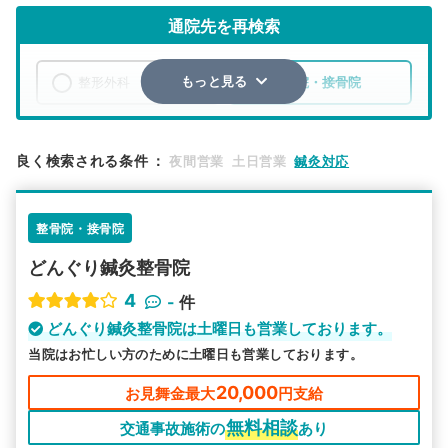
通院先を再検索
整形外科
整骨院・接骨院
もっと見る
エリア
京都府
京都市右京区
良く検索される条件
：
夜間営業
土日営業
鍼灸対応
検索する
整骨院・接骨院
詳細条件で絞り込む
どんぐり鍼灸整骨院
その他の検索方法
4
-
件
駅から探す
院名から探す
どんぐり鍼灸整骨院は土曜日も営業しております。
当院はお忙しい方のために土曜日も営業しております。
20,000
お見舞金最大
円支給
無料相談
交通事故施術の
あり