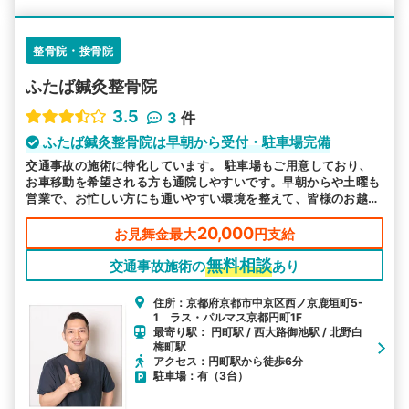
整骨院・接骨院
ふたば鍼灸整骨院
3.5
3
件
ふたば鍼灸整骨院は早朝から受付・駐車場完備
交通事故の施術に特化しています。 駐車場もご用意しており、
お車移動を希望される方も通院しやすいです。早朝からや土曜も
営業で、お忙しい方にも通いやすい環境を整えて、皆様のお越し
をお待ちしております。
20,000
お見舞金最大
円支給
無料相談
交通事故施術の
あり
住所：京都府京都市中京区西ノ京鹿垣町5-
1 ラス・パルマス京都円町1F
最寄り駅： 円町駅 / 西大路御池駅 / 北野白
梅町駅
アクセス：円町駅から徒歩6分
駐車場：有（3台）