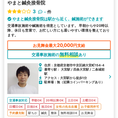
やまと鍼灸接骨院
3
-
件
やまと鍼灸接骨院は駅から近く、鍼施術ができます
交通事故施術や鍼施術を得意としています。 早朝からや20時以
降、休日も営業で、お忙しい方にも通いやすい環境を整えており
ます。
20,000
お見舞金最大
円支給
無料相談
交通事故施術の
あり
住所：京都府京都市中京区錦大宮町154-4
最寄り駅： 大宮駅 / 四条大宮駅 / 二条城前
駅
アクセス：大宮駅から徒歩1分
駐車場：無（近隣コインパーキングあり）
交通事故対応
早朝OK
20時以降OK
土日OK
土曜日OK
日曜日OK
日祝OK
祝日OK
女性の先生在籍
お子様同伴可
予約優先制
駅ちか
鍼灸
整体
無料相談OK
お見舞金