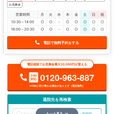
あるところにいった方がいいです。
以前行っていた病院ではレントゲンに写ったとこしか治療
お見舞金
を受けれず、シップと電気を当てるだけで根本治療ではな
かったので、事故ってから1年以上経っても症状が改善され
営業時間
月
火
水
木
金
土
日
祝
ませんでした。
また保険会社とのやり取りなども、非常に悩まされまし
10:30～14:00
○
○
-
○
○
◎
◎
◎
た。
事故の場合怪我したところ以外にも痛めていることもあ
16:00～20:30
り、後から痛みが出てくることもかなりありました。
○
○
-
○
○
◎
◎
◎
総合的に治療をしてくれるところの方がいいと思います。
そういった知識のある病院を選んだ方がいいです。
電話で無料予約をする
電話相談でお見舞金最大20,000円が貰える
0120-963-887
24h
対応
※050に切り替わる場合があります（通話無料）
通院先を再検索
整形外科
整骨院・接骨院
もっと見る