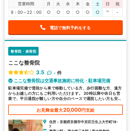
営業時間
月
火
水
木
金
土
日
祝
9：00～22：00
○
○
○
○
○
○
℡
-
電話で無料予約をする
整骨院・接骨院
ここな整骨院
3.5
-
件
ここな整骨院は交通事故施術に特化・駐車場完備
駐車場完備で普段から車で移動している方、歩行困難な方、遠方
からお越しの方にもご利用いただけます。 20時以降や休日も営
業で、平日通院が難しい方や自分のペースで通院したい方も安心
です。 むち打ち等、交通事故後の各症状に対応しております。
20,000
お見舞金最大
円支給
住所：京都府京都市中京区壬生上大竹町18-
7