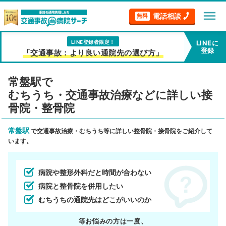
menu
電話相談
無料
LINE登録者限定！
LINEに
登録
「交通事故：より良い通院先の選び方」
常盤駅で
むちうち・交通事故治療などに詳しい接
骨院・整骨院
常盤駅
で交通事故治療・むちうち等に詳しい整骨院・接骨院をご紹介して
います。
病院や整形外科だと時間が合わない
病院と整骨院を併用したい
むちうちの通院先はどこがいいのか
等お悩みの方は一度、