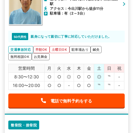
駅
アクセス：今出川駅から徒歩11分
駐車場：有（2～3台）
親身になって親切に丁寧に対応していただけました。
50代男性
交通事故対応
早朝OK
土曜日OK
駐車場あり
鍼灸
無料相談OK
お見舞金
営業時間
月
火
水
木
金
土
日
祝
8:30〜12:30
○
○
◎
○
○
◎
℡
-
16:00〜20:00
○
○
-
○
○
℡
℡
-
電話で無料予約をする
整骨院・接骨院