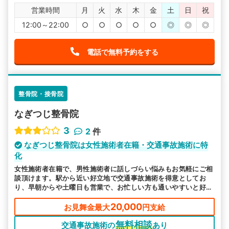
営業時間
月
火
水
木
金
土
日
祝
12:00～22:00
○
○
○
○
○
◎
◎
◎
電話で無料予約をする
整骨院・接骨院
なぎつじ整骨院
3
2
件
なぎつじ整骨院は女性施術者在籍・交通事故施術に特
化
女性施術者在籍で、男性施術者に話しづらい悩みもお気軽にご相
談頂けます。駅から近い好立地で交通事故施術を得意としてお
り、早朝からや土曜日も営業で、お忙しい方も通いやすいと好評
です。
20,000
お見舞金最大
円支給
無料相談
交通事故施術の
あり