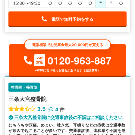
15:30〜19:30
○
○
○
○
○
℡
℡
○
電話で無料予約をする
電話相談でお見舞金最大20,000円が貰える
0120-963-887
24h
対応
※050に切り替わる場合があります（通話無料）
整骨院・接骨院
三条大宮整骨院
3.5
4
件
三条大宮整骨院に交通事故後の不調はご相談ください
むちうちや頭痛、めまい、吐き気、耳鳴りなどの症状は交通事故
が原因で起こることが多いです。交通事故後、違和感や不調を感