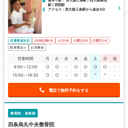
最寄り駅： 西大路三条駅 / 西大路御池
駅 / 西院駅
アクセス：西大路三条駅から徒歩3分
交通事故対応
20時以降OK
土日OK
土曜日OK
日曜日OK
駐車場あり
お見舞金
営業時間
月
火
水
木
金
土
日
祝
9:00～12:00
○
○
-
○
○
○
○
-
15:00～19:30
○
○
-
○
○
℡
℡
-
電話で無料予約をする
整骨院・接骨院
四条烏丸中央整骨院