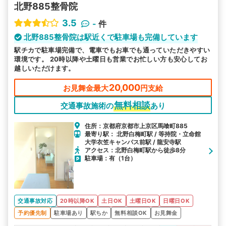
北野885整骨院
3.5
-
件
北野885整骨院は駅近くで駐車場も完備しています
駅チカで駐車場完備で、電車でもお車でも通っていただきやすい
環境です。 20時以降や土曜日も営業でお忙しい方も安心してお
越しいただけます。
20,000
お見舞金最大
円支給
無料相談
交通事故施術の
あり
住所：京都府京都市上京区馬喰町885
最寄り駅： 北野白梅町駅 / 等持院・立命館
大学衣笠キャンパス前駅 / 龍安寺駅
アクセス：北野白梅町駅から徒歩8分
駐車場：有（1台）
交通事故対応
20時以降OK
土日OK
土曜日OK
日曜日OK
予約優先制
駐車場あり
駅ちか
無料相談OK
お見舞金