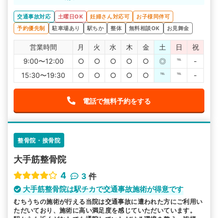
れます。丁寧な対応で安心できますよね。
むち打ちの施術実績がたくさんあるので、安心して通院で
きます。
交通事故対応
土曜日OK
妊婦さん対応可
お子様同伴可
予約優先制
駐車場あり
駅ちか
整体
無料相談OK
お見舞金
営業時間
月
火
水
木
金
土
日
祝
9:00〜12:00
○
○
○
○
○
◎
℡
-
15:30〜19:30
○
○
○
○
○
℡
℡
-
電話で無料予約をする
整骨院・接骨院
大手筋整骨院
4
3
件
大手筋整骨院は駅チカで交通事故施術が得意です
むちうちの施術が行える当院は交通事故に遭われた方にご利用い
ただいており、施術に高い満足度を感じていただいています。