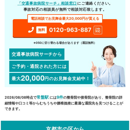
「交通事故病院サーチ」相談窓口
にご連絡ください。
事故対応の相談員が無料で相談対応致します。
電話相談でお見舞金最大20,000円が貰える
0120-963-887
24h
無料
対応
※050に切り替わる場合があります（通話無料）
交通事故病院サーチから
ご予約・通院された方には
20,000
最大
円
のお見舞金支給中！
常盤駅
9件
2026/08/08時点で
には
の整骨院や接骨院があり、整骨院の詳
細情報や口コミ等からむちうちや腰椎捻挫に最適な通院先を見つけることが
できます。
京都市の区から