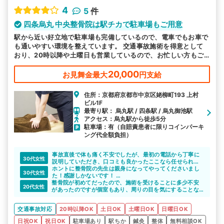
4
5
件
四条烏丸 中央整骨院は駅チカで駐車場もご用意
駅から近い好立地で駐車場も完備しているので、電車でもお車で
も通いやすい環境を整えています。 交通事故施術を得意として
おり、20時以降や土曜日も営業しているので、お忙しい方もご
都合に合わせてお越しいただけます。
20,000
お見舞金最大
円支給
住所：京都府京都市中京区姥柳町193 上村
ビル1F
最寄り駅： 烏丸駅 / 四条駅 / 烏丸御池駅
アクセス：烏丸駅から徒歩5分
駐車場：有（自賠責患者に限りコインパーキ
ング代全額負担）
事故直後で体も痛く不安でしたが、最初の電話から丁寧に
30代女性
説明していただき、口コミも良かったここなら任せられる
と思い、お願いすることにしました。
ホントに整骨院の先生は親身になってやってくださいまし
30代女性
当初顔は腫れ上がり、むち打ち状態で少し触れられるのも
た！感謝しかないです！
整骨院が初めてだったので、施術を受けることに多少不安
痛かったくらいでしたが、その時々の身体の状態に合わせ
必ず、交通事故の対応専門の所がいいです！
20代女性
があったのですが個室もあり、周りの目を気にすることな
て丁寧な施術と骨盤矯正、電気治療でだいぶ良くなってき
標榜上げてるだけでは正直いって対応のレベルに差があり
く丁寧な施術を受けることが出来たので安心しました。
ました。
ます。
メイクルームがあるのも女性にとってはうれしい点です。
交通事故治療に対する知識も豊富なうえに、保険会社との
こういうサイトを使ってでも評判確認すると確実です。
交通事故対応
20時以降OK
土日OK
土曜日OK
日曜日OK
やり取りなど心身ともにケアしていただき助かりました。
交通事故にあったら絶対に交通事故に対しての専門知識が
日祝OK
祝日OK
駐車場あり
駅ちか
鍼灸
整体
無料相談OK