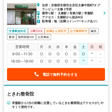
住所：京都府京都市左京区太秦中筋町12 グ
ランビュー太秦 2号室
最寄り駅： 太秦駅 / 有栖川駅 / 常盤駅
アクセス：太秦駅から徒歩8分
駐車場：無（近隣コインパーキングあり）
交通事故対応
土曜日OK
妊婦さん対応可
お子様同伴可
鍼灸
整体
無料相談OK
お見舞金
営業時間
月
火
水
木
金
土
日
祝
9:00～11:30
○
○
○
○
○
○
℡
-
16:00～19:00
○
○
○
○
○
℡
℡
-
電話で無料予約をする
ときわ整骨院
常盤駅から1分の距離に位置しているときわ整骨院はアクセスがしや
すくて便利です。