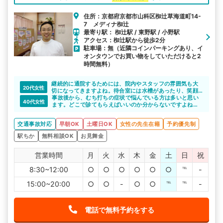
住所：京都府京都市山科区椥辻草海道町14-
7 メディナ椥辻
最寄り駅： 椥辻駅 / 東野駅 / 小野駅
アクセス：椥辻駅から徒歩2分
駐車場：無（近隣コインパーキングあり、イ
オンタウンでお買い物をしていただけると2
時間無料）
継続的に通院するためには、院内やスタッフの雰囲気も大
20代女性
切になってきますよね。待合室には水槽があったり、笑顔
の絶えないスタッフが迎えてくれるのでリラックスして施
事故後から、むち打ちの症状で悩んでいる方は多いと思い
40代女性
術を受けられると思います。
ます。どこで診てもらえばいいのか分からないですよね。
なぎつじ整骨院は、むち打ちや打撲の症状について詳しい
ので安心して通院できると思います。椥辻駅から徒歩1分な
交通事故対応
早朝OK
土曜日OK
女性の先生在籍
予約優先制
ので楽に通えますね。
駅ちか
無料相談OK
お見舞金
営業時間
月
火
水
木
金
土
日
祝
8:30~12:00
○
○
○
○
○
○
℡
-
15:00~20:00
○
○
-
○
○
℡
℡
-
電話で無料予約をする