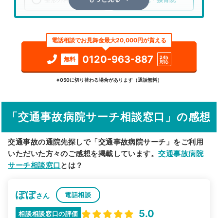
エリア
京都府
京都市右京区
電話相談でお見舞金最大20,000円が貰える
検索する
0120-963-887
24h
無料
対応
詳細条件で絞り込む
※050に切り替わる場合があります（通話無料）
その他の検索方法
「交通事故病院サーチ相談窓口」の感想
駅から探す
院名から探す
交通事故の通院先探しで「交通事故病院サーチ」をご利用
いただいた方々のご感想を掲載しています。
交通事故病院
サーチ相談窓口
とは？
ぽぽ
電話相談
さん
5.0
相談相談窓口の評価