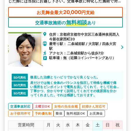
じた際には当院にお越し下さい。交通事故に特化した施術で対応
します。
20,000
お見舞金最大
円支給
無料相談
交通事故施術の
あり
住所：京都府京都市中京区三条通神泉苑西入
今新在家西町20
最寄り駅： 二条城前駅 / 大宮駅 / 四条大宮
駅
アクセス：二条城前駅から徒歩7分
駐車場：無（近隣コインパーキングあり）
徹底した治療とリハビリでかなり良くなった。
50代男性
肩だけでは無く全体のバランスを指圧して特殊な機械で痛
50代男性
い箇所をピンポイントで電気を流してくれて、そして社会
復帰する為に動かす範囲を教えてくれてます。非常に有り
丁寧かつ、分かりやすく説明してくれてその後原因を分か
50代男性
難いのと結果が出てます??
ってくれました。それは感謝しております。
交通事故対応
土曜日OK
女性の先生在籍
妊婦さん対応可
お子様同伴可
予約優先制
整体
無料相談OK
お見舞金
営業時間
月
火
水
木
金
土
日
祝