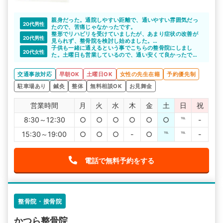
親身だった。通院しやすい距離で、通いやすい雰囲気だっ
20代男性
たので、苦痛じゃなかったです。
整形でリハビリを受けていましたが、あまり症状の改善が
20代男性
見られず、整骨院を検討し始めました。
こちらのサイトで紹介いただいて、交通事故への理解もあ
子供も一緒に通えるという事でこちらの整骨院にしまし
20代女性
る先生で、色々相談することができて助かりました。お世
た。土曜日も営業しているので、通い安くて良かったで
話になりました。
す。
後遺症とかも怖いので、きちんと通院できて良かったで
交通事故対応
早朝OK
土曜日OK
女性の先生在籍
予約優先制
す。
駐車場あり
鍼灸
整体
無料相談OK
お見舞金
営業時間
月
火
水
木
金
土
日
祝
8:30～12:30
○
○
○
○
○
○
℡
-
15:30～19:00
○
○
○
-
○
℡
℡
-
電話で無料予約をする
整骨院・接骨院
かつら整骨院