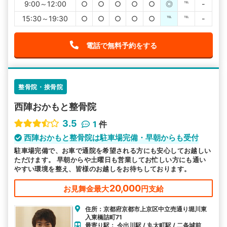
9:00～12:00
○
○
○
○
○
◎
℡
-
15:30～19:30
○
○
○
○
○
℡
℡
-
電話で無料予約をする
整骨院・接骨院
西陣おかもと整骨院
3.5
1
件
西陣おかもと整骨院は駐車場完備・早朝からも受付
駐車場完備で、お車で通院を希望される方にも安心してお越しい
ただけます。 早朝からや土曜日も営業してお忙しい方にも通い
やすい環境を整え、皆様のお越しをお待ちしております。
20,000
お見舞金最大
円支給
住所：京都府京都市上京区中立売通り堀川東
入東橋詰町71
最寄り駅： 今出川駅 / 丸太町駅 / 二条城前