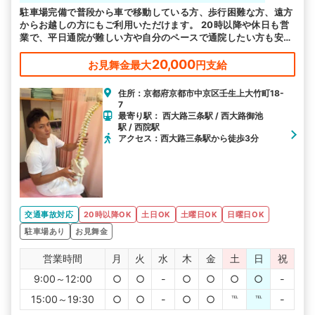
駐車場完備で普段から車で移動している方、歩行困難な方、遠方
からお越しの方にもご利用いただけます。 20時以降や休日も営
業で、平日通院が難しい方や自分のペースで通院したい方も安心
です。 むち打ち等、交通事故後の各症状に対応しております。
20,000
お見舞金最大
円支給
住所：京都府京都市中京区壬生上大竹町18-
7
最寄り駅： 西大路三条駅 / 西大路御池
駅 / 西院駅
アクセス：西大路三条駅から徒歩3分
交通事故対応
20時以降OK
土日OK
土曜日OK
日曜日OK
駐車場あり
お見舞金
営業時間
月
火
水
木
金
土
日
祝
9:00～12:00
○
○
-
○
○
○
○
-
15:00～19:30
○
○
-
○
○
℡
℡
-