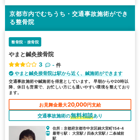
京都市内でむちうち・交通事故施術ができ
る整骨院
整骨院・接骨院
やまと鍼灸接骨院
3
-
件
やまと鍼灸接骨院は駅から近く、鍼施術ができます
交通事故施術や鍼施術を得意としています。 早朝からや20時以
降、休日も営業で、お忙しい方にも通いやすい環境を整えており
ます。
20,000
お見舞金最大
円支給
無料相談
交通事故施術の
あり
住所：京都府京都市中京区錦大宮町154-4
最寄り駅： 大宮駅 / 四条大宮駅 / 二条城前
駅