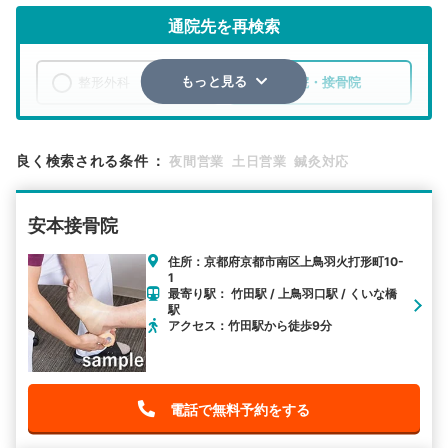
通院先を再検索
整形外科
整骨院・接骨院
もっと見る
エリア
京都府
京都市伏見区
良く検索される条件
：
夜間営業
土日営業
鍼灸対応
検索する
安本接骨院
詳細条件で絞り込む
住所：京都府京都市南区上鳥羽火打形町10-
1
その他の検索方法
最寄り駅： 竹田駅 / 上鳥羽口駅 / くいな橋
駅
駅から探す
院名から探す
アクセス：竹田駅から徒歩9分
電話で無料予約をする