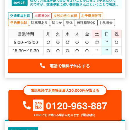
初めての交通事故で分からないことがだらけで不安だった
50代女性
のですが、交通事故に強い整骨院さんだということで相談
させていただきました。
診断書の取り方やその後の通院についてなど、分かりやす
交通事故対応
土曜日OK
女性の先生在籍
お子様同伴可
い言葉で説明していただき不安が和らぎました。
予約優先制
駐車場あり
駅ちか
整体
無料相談OK
お見舞金
営業時間
月
火
水
木
金
土
日
祝
9:00〜12:00
○
○
○
○
○
◎
℡
○
15:30〜19:30
○
○
○
○
○
℡
℡
○
電話で無料予約をする
電話相談でお見舞金最大20,000円が貰える
0120-963-887
24h
対応
※050に切り替わる場合があります（通話無料）