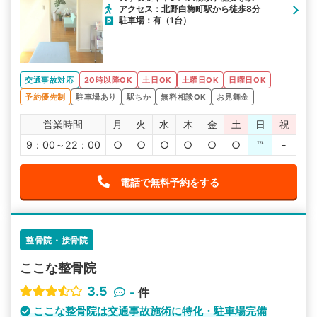
アクセス：北野白梅町駅から徒歩8分
駐車場：有（1台）
交通事故対応
20時以降OK
土日OK
土曜日OK
日曜日OK
予約優先制
駐車場あり
駅ちか
無料相談OK
お見舞金
営業時間
月
火
水
木
金
土
日
祝
9：00～22：00
○
○
○
○
○
○
℡
-
電話で無料予約をする
整骨院・接骨院
ここな整骨院
3.5
-
件
ここな整骨院は交通事故施術に特化・駐車場完備