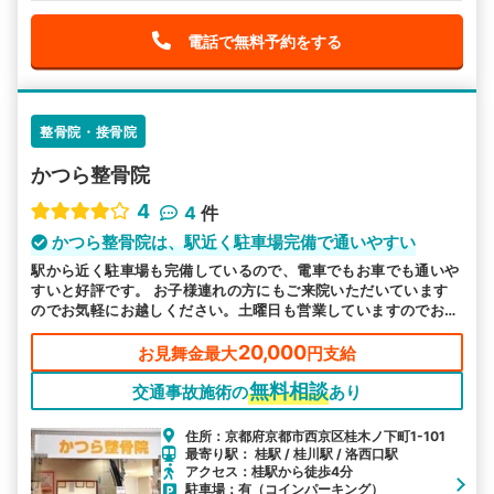
電話で無料予約をする
整骨院・接骨院
かつら整骨院
4
4
件
かつら整骨院は、駅近く駐車場完備で通いやすい
駅から近く駐車場も完備しているので、電車でもお車でも通いや
すいと好評です。 お子様連れの方にもご来院いただいています
のでお気軽にお越しください。土曜日も営業していますのでお忙
しい方もご都合よい時にお越しいただけるので安心です。
20,000
お見舞金最大
円支給
無料相談
交通事故施術の
あり
住所：京都府京都市西京区桂木ノ下町1-101
最寄り駅： 桂駅 / 桂川駅 / 洛西口駅
アクセス：桂駅から徒歩4分
駐車場：有（コインパーキング）