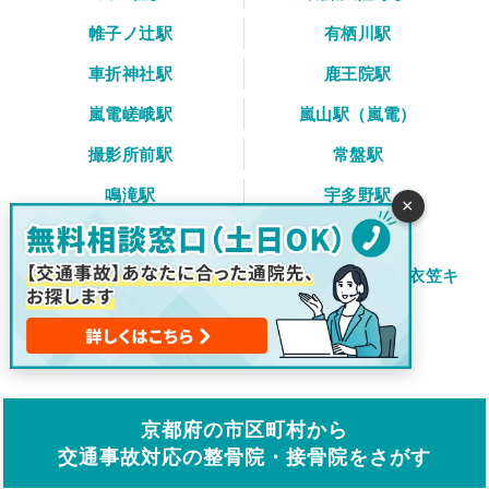
帷子ノ辻駅
有栖川駅
車折神社駅
鹿王院駅
嵐電嵯峨駅
嵐山駅（嵐電）
撮影所前駅
常盤駅
鳴滝駅
宇多野駅
×
御室仁和寺駅
妙心寺駅
龍安寺駅
等持院・立命館大学衣笠キ
ャンパス前駅
北野白梅町駅
京都府の市区町村から
交通事故対応の整骨院・接骨院をさがす