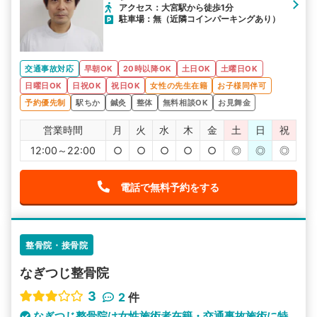
アクセス：大宮駅から徒歩1分
駐車場：無（近隣コインパーキングあり）
交通事故対応
早朝OK
20時以降OK
土日OK
土曜日OK
日曜日OK
日祝OK
祝日OK
女性の先生在籍
お子様同伴可
予約優先制
駅ちか
鍼灸
整体
無料相談OK
お見舞金
営業時間
月
火
水
木
金
土
日
祝
12:00～22:00
○
○
○
○
○
◎
◎
◎
電話で無料予約をする
整骨院・接骨院
なぎつじ整骨院
3
2
件
なぎつじ整骨院は女性施術者在籍・交通事故施術に特