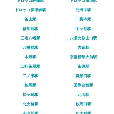
トロッコ嵯峨駅
トロッコ嵐山駅
トロッコ保津峡駅
元田中駅
茶山駅
一乗寺駅
修学院駅
宝ヶ池駅
三宅八幡駅
八瀬比叡山口駅
八幡前駅
岩倉駅
木野駅
京都精華大前駅
二軒茶屋駅
市原駅
二ノ瀬駅
貴船口駅
鞍馬駅
国際会館駅
松ヶ崎駅
北山駅
北大路駅
鞍馬口駅
今出川駅
丸太町駅