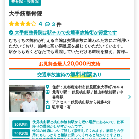
整骨院・接骨院
大手筋整骨院
4
3
件
大手筋整骨院は駅チカで交通事故施術が得意です
むちうちの施術が行える当院は交通事故に遭われた方にご利用い
ただいており、施術に高い満足度を感じていただいています。
駅からも近くどなたでも通院していただける環境を整え、皆様の
お越しをお待ちしております。
20,000
お見舞金最大
円支給
無料相談
交通事故施術の
あり
住所：京都府京都市伏見区東大手町784-4
最寄り駅： 伏見桃山駅 / 桃山御陵前駅 / 中
書島駅
アクセス：伏見桃山駅から徒歩4分
駐車場：有
伏見桃山駅と桃山御陵前駅から近い場所にあるので、仕事
30代男性
帰りの通院がしやすかったです。
怪我の施術について詳しく説明してくれます。病院との併
30代女性
用にもしっかりと相談に乗ってくれると助かりますよね。