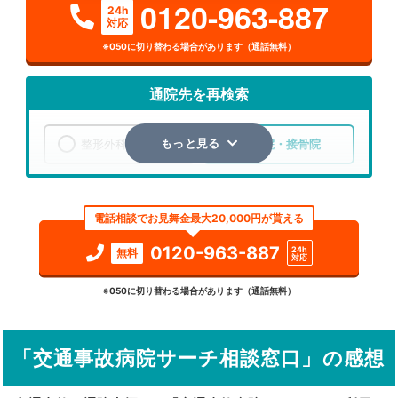
0120-963-887
24h
対応
※050に切り替わる場合があります（通話無料）
通院先を再検索
整形外科
整骨院・接骨院
もっと見る
エリア
京都府
京都市伏見区
電話相談でお見舞金最大20,000円が貰える
検索する
0120-963-887
24h
無料
対応
詳細条件で絞り込む
※050に切り替わる場合があります（通話無料）
その他の検索方法
「交通事故病院サーチ相談窓口」の感想
駅から探す
院名から探す