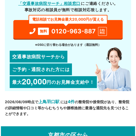
「交通事故病院サーチ」相談窓口
にご連絡ください。
事故対応の相談員が無料で相談対応致します。
電話相談でお見舞金最大20,000円が貰える
0120-963-887
24h
無料
対応
※050に切り替わる場合があります（通話無料）
交通事故病院サーチから
ご予約・通院された方には
20,000
最大
円
のお見舞金支給中！
上鳥羽口駅
4件
2026/08/09時点で
には
の整骨院や接骨院があり、整骨院
の詳細情報や口コミ等からむちうちや腰椎捻挫に最適な通院先を見つけるこ
とができます。
京都市の区から