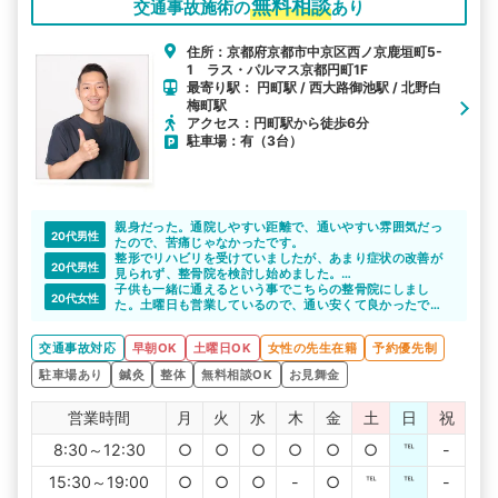
無料相談
交通事故施術の
あり
住所：京都府京都市中京区西ノ京鹿垣町5-
1 ラス・パルマス京都円町1F
最寄り駅： 円町駅 / 西大路御池駅 / 北野白
梅町駅
アクセス：円町駅から徒歩6分
駐車場：有（3台）
親身だった。通院しやすい距離で、通いやすい雰囲気だっ
20代男性
たので、苦痛じゃなかったです。
整形でリハビリを受けていましたが、あまり症状の改善が
20代男性
見られず、整骨院を検討し始めました。
こちらのサイトで紹介いただいて、交通事故への理解もあ
子供も一緒に通えるという事でこちらの整骨院にしまし
20代女性
る先生で、色々相談することができて助かりました。お世
た。土曜日も営業しているので、通い安くて良かったで
話になりました。
す。
後遺症とかも怖いので、きちんと通院できて良かったで
交通事故対応
早朝OK
土曜日OK
女性の先生在籍
予約優先制
す。
駐車場あり
鍼灸
整体
無料相談OK
お見舞金
営業時間
月
火
水
木
金
土
日
祝
8:30～12:30
○
○
○
○
○
○
℡
-
15:30～19:00
○
○
○
-
○
℡
℡
-