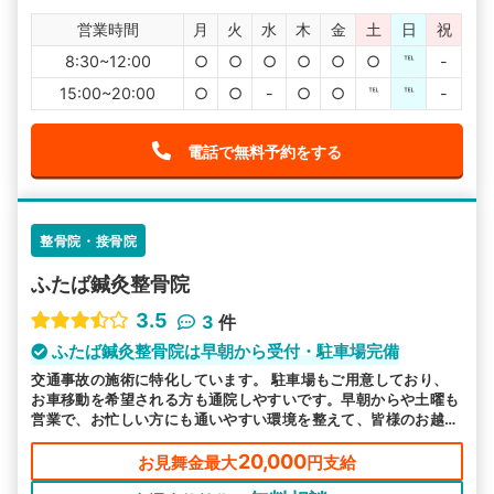
営業時間
月
火
水
木
金
土
日
祝
8:30~12:00
○
○
○
○
○
○
℡
-
15:00~20:00
○
○
-
○
○
℡
℡
-
電話で無料予約をする
整骨院・接骨院
ふたば鍼灸整骨院
3.5
3
件
ふたば鍼灸整骨院は早朝から受付・駐車場完備
交通事故の施術に特化しています。 駐車場もご用意しており、
お車移動を希望される方も通院しやすいです。早朝からや土曜も
営業で、お忙しい方にも通いやすい環境を整えて、皆様のお越し
をお待ちしております。
20,000
お見舞金最大
円支給