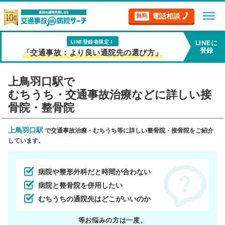
menu
電話相談
無料
LINE登録者限定！
LINEに
登録
「交通事故：より良い通院先の選び方」
上鳥羽口駅で
むちうち・交通事故治療などに詳しい接
骨院・整骨院
上鳥羽口駅
で交通事故治療・むちうち等に詳しい整骨院・接骨院をご紹介
しています。
病院や整形外科だと時間が合わない
病院と整骨院を併用したい
むちうちの通院先はどこがいいのか
等お悩みの方は一度、