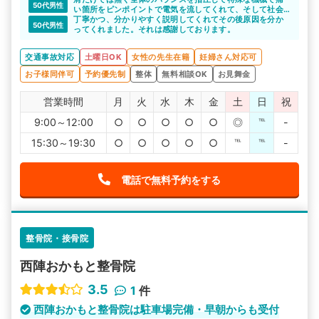
50代男性
い箇所をピンポイントで電気を流してくれて、そして社会
復帰する為に動かす範囲を教えてくれてます。非常に有り
丁寧かつ、分かりやすく説明してくれてその後原因を分か
50代男性
難いのと結果が出てます??
ってくれました。それは感謝しております。
交通事故対応
土曜日OK
女性の先生在籍
妊婦さん対応可
お子様同伴可
予約優先制
整体
無料相談OK
お見舞金
営業時間
月
火
水
木
金
土
日
祝
9:00～12:00
○
○
○
○
○
◎
℡
-
15:30～19:30
○
○
○
○
○
℡
℡
-
電話で無料予約をする
整骨院・接骨院
西陣おかもと整骨院
3.5
1
件
西陣おかもと整骨院は駐車場完備・早朝からも受付