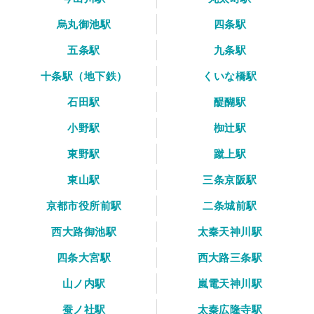
烏丸御池駅
四条駅
五条駅
九条駅
十条駅（地下鉄）
くいな橋駅
石田駅
醍醐駅
小野駅
椥辻駅
東野駅
蹴上駅
東山駅
三条京阪駅
京都市役所前駅
二条城前駅
西大路御池駅
太秦天神川駅
四条大宮駅
西大路三条駅
山ノ内駅
嵐電天神川駅
蚕ノ社駅
太秦広隆寺駅