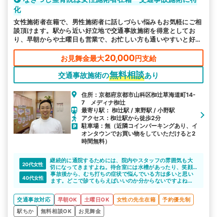
化
女性施術者在籍で、男性施術者に話しづらい悩みもお気軽にご相
談頂けます。駅から近い好立地で交通事故施術を得意としてお
り、早朝からや土曜日も営業で、お忙しい方も通いやすいと好評
です。
20,000
お見舞金最大
円支給
無料相談
交通事故施術の
あり
住所：京都府京都市山科区椥辻草海道町14-
7 メディナ椥辻
最寄り駅： 椥辻駅 / 東野駅 / 小野駅
アクセス：椥辻駅から徒歩2分
駐車場：無（近隣コインパーキングあり、イ
オンタウンでお買い物をしていただけると2
時間無料）
継続的に通院するためには、院内やスタッフの雰囲気も大
20代女性
切になってきますよね。待合室には水槽があったり、笑顔
の絶えないスタッフが迎えてくれるのでリラックスして施
事故後から、むち打ちの症状で悩んでいる方は多いと思い
40代女性
術を受けられると思います。
ます。どこで診てもらえばいいのか分からないですよね。
なぎつじ整骨院は、むち打ちや打撲の症状について詳しい
ので安心して通院できると思います。椥辻駅から徒歩1分な
交通事故対応
早朝OK
土曜日OK
女性の先生在籍
予約優先制
ので楽に通えますね。
駅ちか
無料相談OK
お見舞金