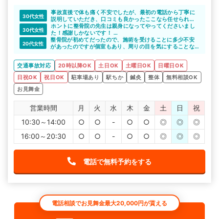
事故直後で体も痛く不安でしたが、最初の電話から丁寧に
30代女性
説明していただき、口コミも良かったここなら任せられる
と思い、お願いすることにしました。
ホントに整骨院の先生は親身になってやってくださいまし
30代女性
当初顔は腫れ上がり、むち打ち状態で少し触れられるのも
た！感謝しかないです！
整骨院が初めてだったので、施術を受けることに多少不安
痛かったくらいでしたが、その時々の身体の状態に合わせ
必ず、交通事故の対応専門の所がいいです！
20代女性
があったのですが個室もあり、周りの目を気にすることな
て丁寧な施術と骨盤矯正、電気治療でだいぶ良くなってき
標榜上げてるだけでは正直いって対応のレベルに差があり
く丁寧な施術を受けることが出来たので安心しました。
ました。
ます。
メイクルームがあるのも女性にとってはうれしい点です。
交通事故治療に対する知識も豊富なうえに、保険会社との
こういうサイトを使ってでも評判確認すると確実です。
交通事故対応
20時以降OK
土日OK
土曜日OK
日曜日OK
やり取りなど心身ともにケアしていただき助かりました。
交通事故にあったら絶対に交通事故に対しての専門知識が
日祝OK
祝日OK
駐車場あり
駅ちか
鍼灸
整体
無料相談OK
あるところにいった方がいいです。
以前行っていた病院ではレントゲンに写ったとこしか治療
お見舞金
を受けれず、シップと電気を当てるだけで根本治療ではな
かったので、事故ってから1年以上経っても症状が改善され
営業時間
月
火
水
木
金
土
日
祝
ませんでした。
また保険会社とのやり取りなども、非常に悩まされまし
10:30～14:00
○
○
-
○
○
◎
◎
◎
た。
事故の場合怪我したところ以外にも痛めていることもあ
16:00～20:30
り、後から痛みが出てくることもかなりありました。
○
○
-
○
○
◎
◎
◎
総合的に治療をしてくれるところの方がいいと思います。
そういった知識のある病院を選んだ方がいいです。
電話で無料予約をする
電話相談でお見舞金最大20,000円が貰える