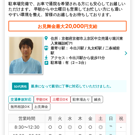
駐車場完備で、お車で通院を希望される方にも安心してお越しい
ただけます。 早朝からや土曜日も営業してお忙しい方にも通い
やすい環境を整え、皆様のお越しをお待ちしております。
20,000
お見舞金最大
円支給
住所：京都府京都市上京区中立売通り堀川東
入東橋詰町71
最寄り駅： 今出川駅 / 丸太町駅 / 二条城前
駅
アクセス：今出川駅から徒歩11分
駐車場：有（2～3台）
親身になって親切に丁寧に対応していただけました。
50代男性
交通事故対応
早朝OK
土曜日OK
駐車場あり
鍼灸
無料相談OK
お見舞金
営業時間
月
火
水
木
金
土
日
祝
8:30〜12:30
○
○
◎
○
○
◎
℡
-