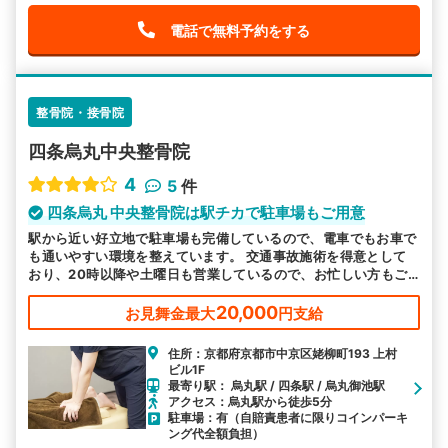
電話で無料予約をする
整骨院・接骨院
四条烏丸中央整骨院
4
5
件
四条烏丸 中央整骨院は駅チカで駐車場もご用意
駅から近い好立地で駐車場も完備しているので、電車でもお車で
も通いやすい環境を整えています。 交通事故施術を得意として
おり、20時以降や土曜日も営業しているので、お忙しい方もご
都合に合わせてお越しいただけます。
20,000
お見舞金最大
円支給
住所：京都府京都市中京区姥柳町193 上村
ビル1F
最寄り駅： 烏丸駅 / 四条駅 / 烏丸御池駅
アクセス：烏丸駅から徒歩5分
駐車場：有（自賠責患者に限りコインパーキ
ング代全額負担）