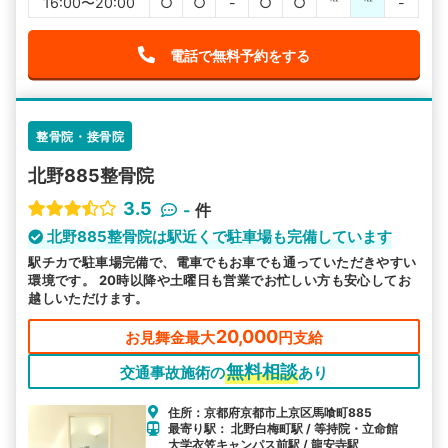
16:00〜20:00
○
○
-
○
○
℡
℡
-
電話で無料予約をする
整骨院・接骨院
北野885整骨院
3.5
-
件
北野885整骨院は駅近くで駐車場も完備しています
駅チカで駐車場完備で、電車でもお車でも通っていただきやすい
環境です。 20時以降や土曜日も営業でお忙しい方も安心してお
越しいただけます。
20,000
お見舞金最大
円支給
無料相談
交通事故施術の
あり
住所：京都府京都市上京区馬喰町885
最寄り駅： 北野白梅町駅 / 等持院・立命館
大学衣笠キャンパス前駅 / 龍安寺駅