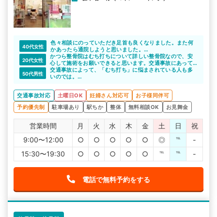
色々相談にのっていただき足首も良くなりました。また何
40代女性
かあったら通院しようと思いました。
かつら整骨院はむち打ちについて詳しい整骨院なので、安
交通事故や身体の悩みがある方には紹介したいような整骨
20代女性
心して施術をお願いできると思います。交通事故にあって
院でした。
しまった直後は不安なことや分からないことがたくさんあ
交通事故によって、「むち打ち」に悩まされている人も多
ありがとうございます。
50代男性
ると思いますが、些細なことでもしっかりと話を聞いてく
いのでは。
れます。丁寧な対応で安心できますよね。
むち打ちの施術実績がたくさんあるので、安心して通院で
きます。
交通事故対応
土曜日OK
妊婦さん対応可
お子様同伴可
予約優先制
駐車場あり
駅ちか
整体
無料相談OK
お見舞金
営業時間
月
火
水
木
金
土
日
祝
9:00〜12:00
○
○
○
○
○
◎
℡
-
15:30〜19:30
○
○
○
○
○
℡
℡
-
電話で無料予約をする