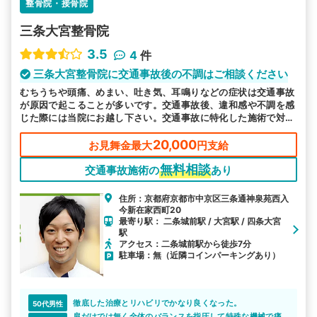
整骨院・接骨院
三条大宮整骨院
3.5
4
件
三条大宮整骨院に交通事故後の不調はご相談ください
むちうちや頭痛、めまい、吐き気、耳鳴りなどの症状は交通事故
が原因で起こることが多いです。交通事故後、違和感や不調を感
じた際には当院にお越し下さい。交通事故に特化した施術で対応
します。
20,000
お見舞金最大
円支給
無料相談
交通事故施術の
あり
住所：京都府京都市中京区三条通神泉苑西入
今新在家西町20
最寄り駅： 二条城前駅 / 大宮駅 / 四条大宮
駅
アクセス：二条城前駅から徒歩7分
駐車場：無（近隣コインパーキングあり）
徹底した治療とリハビリでかなり良くなった。
50代男性
肩だけでは無く全体のバランスを指圧して特殊な機械で痛