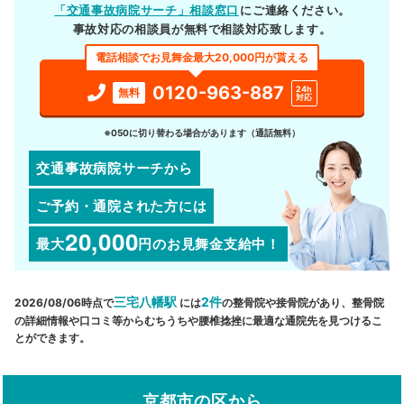
「交通事故病院サーチ」相談窓口
にご連絡ください。
事故対応の相談員が無料で相談対応致します。
電話相談でお見舞金最大20,000円が貰える
0120-963-887
24h
無料
対応
※050に切り替わる場合があります（通話無料）
交通事故病院サーチから
ご予約・通院された方には
20,000
最大
円
のお見舞金支給中！
三宅八幡駅
2件
2026/08/06時点で
には
の整骨院や接骨院があり、整骨院
の詳細情報や口コミ等からむちうちや腰椎捻挫に最適な通院先を見つけるこ
とができます。
京都市の区から