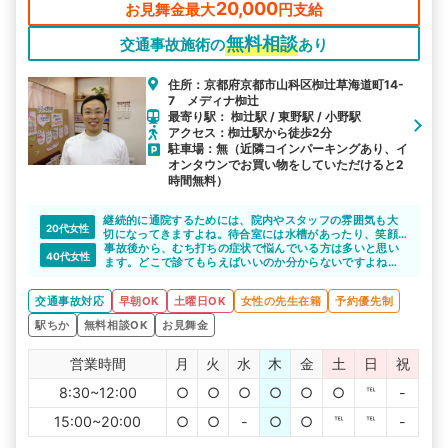
20,000
お見舞金最大
円支給
無料相談
交通事故施術の
あり
住所：京都府京都市山科区椥辻草海道町14-
7 メディナ椥辻
最寄り駅： 椥辻駅 / 東野駅 / 小野駅
アクセス：椥辻駅から徒歩2分
駐車場：無（近隣コインパーキングあり、イ
オンタウンでお買い物をしていただけると2
時間無料）
継続的に通院するためには、院内やスタッフの雰囲気も大
20代女性
切になってきますよね。待合室には水槽があったり、笑顔
の絶えないスタッフが迎えてくれるのでリラックスして施
事故後から、むち打ちの症状で悩んでいる方は多いと思い
40代女性
術を受けられると思います。
ます。どこで診てもらえばいいのか分からないですよね。
なぎつじ整骨院は、むち打ちや打撲の症状について詳しい
ので安心して通院できると思います。椥辻駅から徒歩1分な
交通事故対応
早朝OK
土曜日OK
女性の先生在籍
予約優先制
ので楽に通えますね。
駅ちか
無料相談OK
お見舞金
営業時間
月
火
水
木
金
土
日
祝
8:30~12:00
○
○
○
○
○
○
℡
-
15:00~20:00
○
○
-
○
○
℡
℡
-