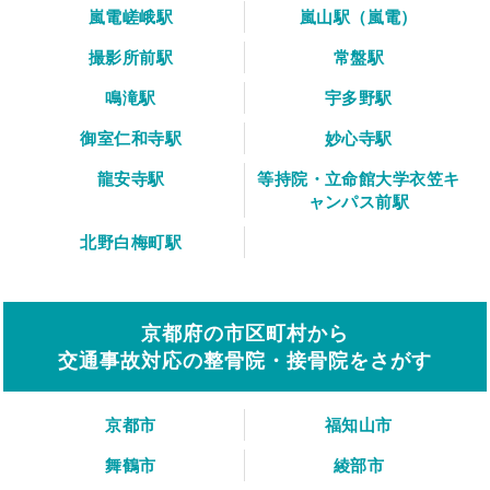
嵐電嵯峨駅
嵐山駅（嵐電）
撮影所前駅
常盤駅
鳴滝駅
宇多野駅
御室仁和寺駅
妙心寺駅
龍安寺駅
等持院・立命館大学衣笠キ
ャンパス前駅
北野白梅町駅
京都府の市区町村から
交通事故対応の整骨院・接骨院をさがす
京都市
福知山市
舞鶴市
綾部市