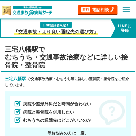
menu
電話相談
無料
LINE登録者限定！
LINEに
登録
「交通事故：より良い通院先の選び方」
三宅八幡駅で
むちうち・交通事故治療などに詳しい接
骨院・整骨院
三宅八幡駅
で交通事故治療・むちうち等に詳しい整骨院・接骨院をご紹介
しています。
病院や整形外科だと時間が合わない
病院と整骨院を併用したい
むちうちの通院先はどこがいいのか
等お悩みの方は一度、