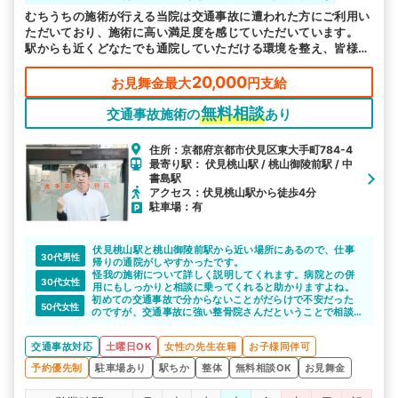
むちうちの施術が行える当院は交通事故に遭われた方にご利用い
ただいており、施術に高い満足度を感じていただいています。
駅からも近くどなたでも通院していただける環境を整え、皆様の
お越しをお待ちしております。
20,000
お見舞金最大
円支給
無料相談
交通事故施術の
あり
住所：京都府京都市伏見区東大手町784-4
最寄り駅： 伏見桃山駅 / 桃山御陵前駅 / 中
書島駅
アクセス：伏見桃山駅から徒歩4分
駐車場：有
伏見桃山駅と桃山御陵前駅から近い場所にあるので、仕事
30代男性
帰りの通院がしやすかったです。
怪我の施術について詳しく説明してくれます。病院との併
30代女性
用にもしっかりと相談に乗ってくれると助かりますよね。
初めての交通事故で分からないことがだらけで不安だった
50代女性
のですが、交通事故に強い整骨院さんだということで相談
させていただきました。
診断書の取り方やその後の通院についてなど、分かりやす
交通事故対応
土曜日OK
女性の先生在籍
お子様同伴可
い言葉で説明していただき不安が和らぎました。
予約優先制
駐車場あり
駅ちか
整体
無料相談OK
お見舞金