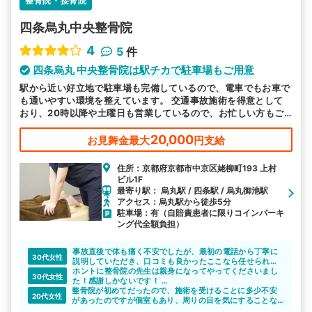
整骨院・接骨院
四条烏丸中央整骨院
4
5
件
四条烏丸 中央整骨院は駅チカで駐車場もご用意
駅から近い好立地で駐車場も完備しているので、電車でもお車で
も通いやすい環境を整えています。 交通事故施術を得意として
おり、20時以降や土曜日も営業しているので、お忙しい方もご
都合に合わせてお越しいただけます。
20,000
お見舞金最大
円支給
住所：京都府京都市中京区姥柳町193 上村
ビル1F
最寄り駅： 烏丸駅 / 四条駅 / 烏丸御池駅
アクセス：烏丸駅から徒歩5分
駐車場：有（自賠責患者に限りコインパーキ
ング代全額負担）
事故直後で体も痛く不安でしたが、最初の電話から丁寧に
30代女性
説明していただき、口コミも良かったここなら任せられる
と思い、お願いすることにしました。
ホントに整骨院の先生は親身になってやってくださいまし
30代女性
当初顔は腫れ上がり、むち打ち状態で少し触れられるのも
た！感謝しかないです！
整骨院が初めてだったので、施術を受けることに多少不安
痛かったくらいでしたが、その時々の身体の状態に合わせ
必ず、交通事故の対応専門の所がいいです！
20代女性
があったのですが個室もあり、周りの目を気にすることな
て丁寧な施術と骨盤矯正、電気治療でだいぶ良くなってき
標榜上げてるだけでは正直いって対応のレベルに差があり
く丁寧な施術を受けることが出来たので安心しました。
ました。
ます。