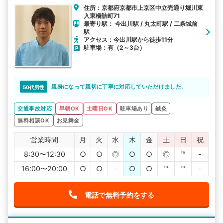
住所：京都府京都市上京区中立売通り堀川東
入東橋詰町71
最寄り駅： 今出川駅 / 丸太町駅 / 二条城前
駅
アクセス：今出川駅から徒歩11分
駐車場：有（2～3台）
親身になって親切に丁寧に対応していただけました。
50代男性
交通事故対応
早朝OK
土曜日OK
駐車場あり
鍼灸
無料相談OK
お見舞金
営業時間
月
火
水
木
金
土
日
祝
8:30〜12:30
○
○
◎
○
○
◎
℡
-
16:00〜20:00
○
○
-
○
○
℡
℡
-
電話で無料予約をする