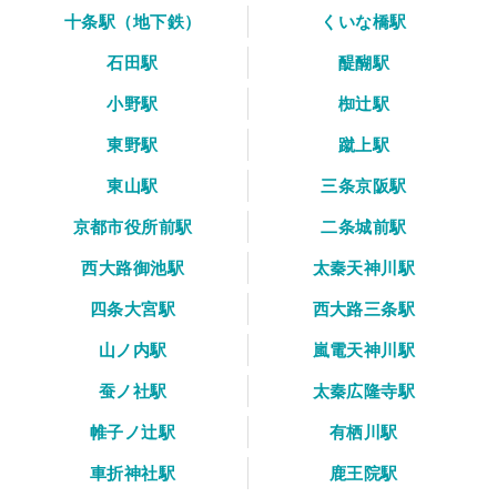
十条駅（地下鉄）
くいな橋駅
石田駅
醍醐駅
小野駅
椥辻駅
東野駅
蹴上駅
東山駅
三条京阪駅
京都市役所前駅
二条城前駅
西大路御池駅
太秦天神川駅
四条大宮駅
西大路三条駅
山ノ内駅
嵐電天神川駅
蚕ノ社駅
太秦広隆寺駅
帷子ノ辻駅
有栖川駅
車折神社駅
鹿王院駅