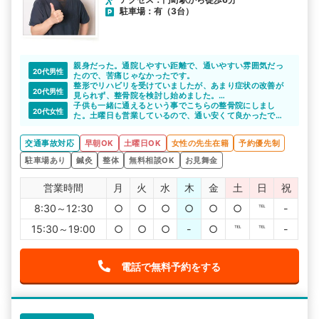
駐車場：有（3台）
親身だった。通院しやすい距離で、通いやすい雰囲気だっ
20代男性
たので、苦痛じゃなかったです。
整形でリハビリを受けていましたが、あまり症状の改善が
20代男性
見られず、整骨院を検討し始めました。
こちらのサイトで紹介いただいて、交通事故への理解もあ
子供も一緒に通えるという事でこちらの整骨院にしまし
20代女性
る先生で、色々相談することができて助かりました。お世
た。土曜日も営業しているので、通い安くて良かったで
話になりました。
す。
後遺症とかも怖いので、きちんと通院できて良かったで
交通事故対応
早朝OK
土曜日OK
女性の先生在籍
予約優先制
す。
駐車場あり
鍼灸
整体
無料相談OK
お見舞金
営業時間
月
火
水
木
金
土
日
祝
8:30～12:30
○
○
○
○
○
○
℡
-
15:30～19:00
○
○
○
-
○
℡
℡
-
電話で無料予約をする