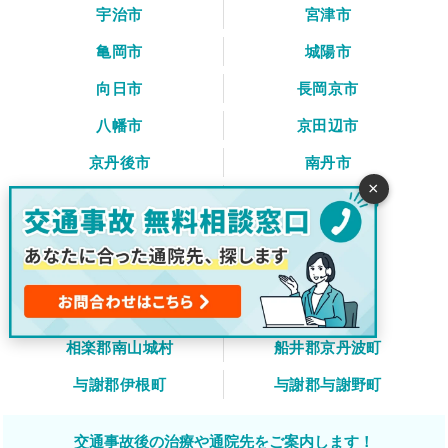
宇治市
宮津市
亀岡市
城陽市
向日市
長岡京市
八幡市
京田辺市
京丹後市
南丹市
×
木津川市
乙訓郡大山崎町
久世郡久御山町
綴喜郡井手町
綴喜郡宇治田原町
相楽郡笠置町
相楽郡和束町
相楽郡精華町
相楽郡南山城村
船井郡京丹波町
与謝郡伊根町
与謝郡与謝野町
交通事故後の治療や通院先をご案内します！