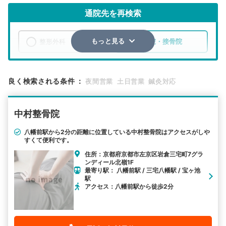
通院先を再検索
整形外科
整骨院・接骨院
もっと見る
エリア
京都府
京都市左京区
良く検索される条件
：
夜間営業
土日営業
鍼灸対応
検索する
中村整骨院
詳細条件で絞り込む
八幡前駅から2分の距離に位置している中村整骨院はアクセスがしや
すくて便利です。
その他の検索方法
住所：京都府京都市左京区岩倉三宅町7グラ
駅から探す
院名から探す
ンディール北嶺1F
最寄り駅： 八幡前駅 / 三宅八幡駅 / 宝ヶ池
駅
アクセス：八幡前駅から徒歩2分