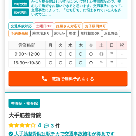
かつら整骨院はむち打ちについて詳しい整骨院なので、安
交通事故や身体の悩みがある方には紹介したいような整骨
20代女性
心して施術をお願いできると思います。交通事故にあって
院でした。
しまった直後は不安なことや分からないことがたくさんあ
交通事故によって、「むち打ち」に悩まされている人も多
ありがとうございます。
50代男性
ると思いますが、些細なことでもしっかりと話を聞いてく
いのでは。
れます。丁寧な対応で安心できますよね。
むち打ちの施術実績がたくさんあるので、安心して通院で
きます。
交通事故対応
土曜日OK
妊婦さん対応可
お子様同伴可
予約優先制
駐車場あり
駅ちか
整体
無料相談OK
お見舞金
営業時間
月
火
水
木
金
土
日
祝
9:00〜12:00
○
○
○
○
○
◎
℡
-
15:30〜19:30
○
○
○
○
○
℡
℡
-
電話で無料予約をする
整骨院・接骨院
大手筋整骨院
4
3
件
大手筋整骨院は駅チカで交通事故施術が得意です