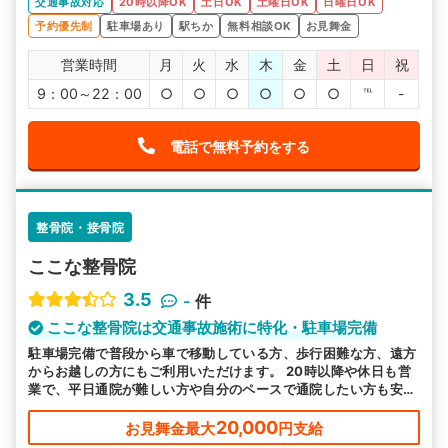
交通事故対応
20時以降OK
土日OK
土曜日OK
日曜日OK
予約優先制
駐車場あり
駅ちか
無料相談OK
お見舞金
営業時間
月
火
水
木
金
土
日
祝
9：00～22：00
○
○
○
○
○
○
℡
-
電話で無料予約をする
整骨院・接骨院
ここな整骨院
3.5
-
件
ここな整骨院は交通事故施術に特化・駐車場完備
駐車場完備で普段から車で移動している方、歩行困難な方、遠方
からお越しの方にもご利用いただけます。 20時以降や休日も営
業で、平日通院が難しい方や自分のペースで通院したい方も安心
です。 むち打ち等、交通事故後の各症状に対応しております。
20,000
お見舞金最大
円支給