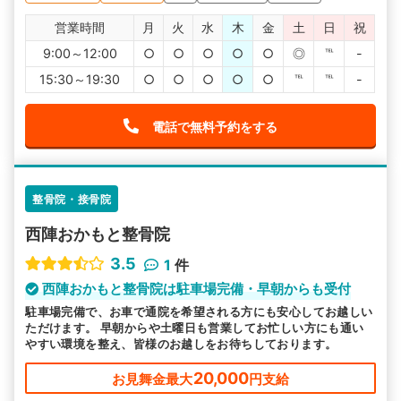
営業時間
月
火
水
木
金
土
日
祝
9:00～12:00
○
○
○
○
○
◎
℡
-
15:30～19:30
○
○
○
○
○
℡
℡
-
電話で無料予約をする
整骨院・接骨院
西陣おかもと整骨院
3.5
1
件
西陣おかもと整骨院は駐車場完備・早朝からも受付
駐車場完備で、お車で通院を希望される方にも安心してお越しい
ただけます。 早朝からや土曜日も営業してお忙しい方にも通い
やすい環境を整え、皆様のお越しをお待ちしております。
20,000
お見舞金最大
円支給