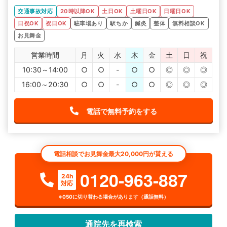
メイクルームがあるのも女性にとってはうれしい点です。
交通事故治療に対する知識も豊富なうえに、保険会社との
こういうサイトを使ってでも評判確認すると確実です。
交通事故対応
20時以降OK
土日OK
土曜日OK
日曜日OK
やり取りなど心身ともにケアしていただき助かりました。
交通事故にあったら絶対に交通事故に対しての専門知識が
日祝OK
祝日OK
駐車場あり
駅ちか
鍼灸
整体
無料相談OK
あるところにいった方がいいです。
以前行っていた病院ではレントゲンに写ったとこしか治療
お見舞金
を受けれず、シップと電気を当てるだけで根本治療ではな
かったので、事故ってから1年以上経っても症状が改善され
営業時間
月
火
水
木
金
土
日
祝
ませんでした。
また保険会社とのやり取りなども、非常に悩まされまし
10:30～14:00
○
○
-
○
○
◎
◎
◎
た。
事故の場合怪我したところ以外にも痛めていることもあ
16:00～20:30
り、後から痛みが出てくることもかなりありました。
○
○
-
○
○
◎
◎
◎
総合的に治療をしてくれるところの方がいいと思います。
そういった知識のある病院を選んだ方がいいです。
電話で無料予約をする
電話相談でお見舞金最大20,000円が貰える
0120-963-887
24h
対応
※050に切り替わる場合があります（通話無料）
通院先を再検索