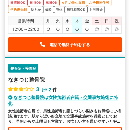
日曜日OK
日祝OK
祝日OK
女性の先生在籍
お子様同伴可
予約優先制
駅ちか
鍼灸
整体
無料相談OK
お見舞金
営業時間
月
火
水
木
金
土
日
祝
12:00～22:00
○
○
○
○
○
◎
◎
◎
電話で無料予約をする
整骨院・接骨院
なぎつじ整骨院
3
2
件
なぎつじ整骨院は女性施術者在籍・交通事故施術に特
化
女性施術者在籍で、男性施術者に話しづらい悩みもお気軽にご相
談頂けます。駅から近い好立地で交通事故施術を得意としてお
り、早朝からや土曜日も営業で、お忙しい方も通いやすいと好評
です。