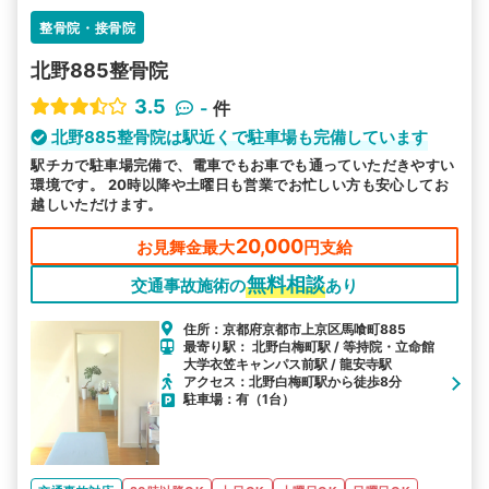
整骨院・接骨院
北野885整骨院
3.5
-
件
北野885整骨院は駅近くで駐車場も完備しています
駅チカで駐車場完備で、電車でもお車でも通っていただきやすい
環境です。 20時以降や土曜日も営業でお忙しい方も安心してお
越しいただけます。
20,000
お見舞金最大
円支給
無料相談
交通事故施術の
あり
住所：京都府京都市上京区馬喰町885
最寄り駅： 北野白梅町駅 / 等持院・立命館
大学衣笠キャンパス前駅 / 龍安寺駅
アクセス：北野白梅町駅から徒歩8分
駐車場：有（1台）