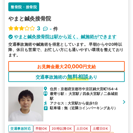
整骨院・接骨院
やまと鍼灸接骨院
3
-
件
やまと鍼灸接骨院は駅から近く、鍼施術ができます
交通事故施術や鍼施術を得意としています。 早朝からや20時以
降、休日も営業で、お忙しい方にも通いやすい環境を整えており
ます。
20,000
お見舞金最大
円支給
無料相談
交通事故施術の
あり
住所：京都府京都市中京区錦大宮町154-4
最寄り駅： 大宮駅 / 四条大宮駅 / 二条城前
駅
アクセス：大宮駅から徒歩1分
駐車場：無（近隣コインパーキングあり）
交通事故対応
早朝OK
20時以降OK
土日OK
土曜日OK