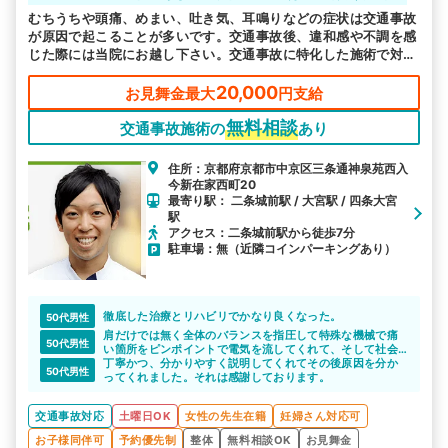
むちうちや頭痛、めまい、吐き気、耳鳴りなどの症状は交通事故
が原因で起こることが多いです。交通事故後、違和感や不調を感
じた際には当院にお越し下さい。交通事故に特化した施術で対応
します。
20,000
お見舞金最大
円支給
無料相談
交通事故施術の
あり
住所：京都府京都市中京区三条通神泉苑西入
今新在家西町20
最寄り駅： 二条城前駅 / 大宮駅 / 四条大宮
駅
アクセス：二条城前駅から徒歩7分
駐車場：無（近隣コインパーキングあり）
徹底した治療とリハビリでかなり良くなった。
50代男性
肩だけでは無く全体のバランスを指圧して特殊な機械で痛
50代男性
い箇所をピンポイントで電気を流してくれて、そして社会
復帰する為に動かす範囲を教えてくれてます。非常に有り
丁寧かつ、分かりやすく説明してくれてその後原因を分か
50代男性
難いのと結果が出てます??
ってくれました。それは感謝しております。
交通事故対応
土曜日OK
女性の先生在籍
妊婦さん対応可
お子様同伴可
予約優先制
整体
無料相談OK
お見舞金