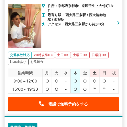
住所：京都府京都市中京区壬生上大竹町18-
7
最寄り駅： 西大路三条駅 / 西大路御池
駅 / 西院駅
アクセス：西大路三条駅から徒歩3分
交通事故対応
20時以降OK
土日OK
土曜日OK
日曜日OK
駐車場あり
お見舞金
営業時間
月
火
水
木
金
土
日
祝
9:00～12:00
○
○
-
○
○
○
○
-
15:00～19:30
○
○
-
○
○
℡
℡
-
電話で無料予約をする