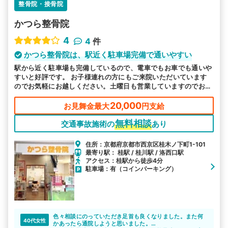
整骨院・接骨院
かつら整骨院
4
4
件
かつら整骨院は、駅近く駐車場完備で通いやすい
駅から近く駐車場も完備しているので、電車でもお車でも通いや
すいと好評です。 お子様連れの方にもご来院いただいています
のでお気軽にお越しください。土曜日も営業していますのでお忙
しい方もご都合よい時にお越しいただけるので安心です。
20,000
お見舞金最大
円支給
無料相談
交通事故施術の
あり
住所：京都府京都市西京区桂木ノ下町1-101
最寄り駅： 桂駅 / 桂川駅 / 洛西口駅
アクセス：桂駅から徒歩4分
駐車場：有（コインパーキング）
色々相談にのっていただき足首も良くなりました。また何
40代女性
かあったら通院しようと思いました。