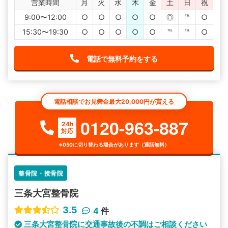
営業時間
月
火
水
木
金
土
日
祝
9:00〜12:00
○
○
○
○
○
◎
℡
○
15:30〜19:30
○
○
○
○
○
℡
℡
○
電話で無料予約をする
電話相談でお見舞金最大20,000円が貰える
0120-963-887
24h
対応
※050に切り替わる場合があります（通話無料）
整骨院・接骨院
三条大宮整骨院
3.5
4
件
三条大宮整骨院に交通事故後の不調はご相談ください