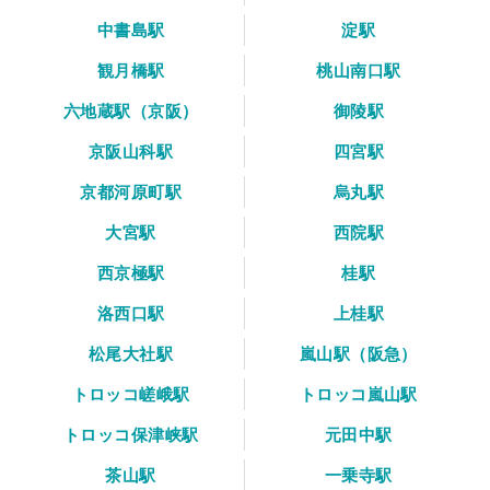
中書島駅
淀駅
観月橋駅
桃山南口駅
六地蔵駅（京阪）
御陵駅
京阪山科駅
四宮駅
京都河原町駅
烏丸駅
大宮駅
西院駅
西京極駅
桂駅
洛西口駅
上桂駅
松尾大社駅
嵐山駅（阪急）
トロッコ嵯峨駅
トロッコ嵐山駅
トロッコ保津峡駅
元田中駅
茶山駅
一乗寺駅