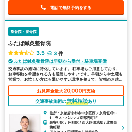
電話で無料予約をする
整骨院・接骨院
ふたば鍼灸整骨院
3.5
3
件
ふたば鍼灸整骨院は早朝から受付・駐車場完備
交通事故の施術に特化しています。 駐車場もご用意しており、
お車移動を希望される方も通院しやすいです。早朝からや土曜も
営業で、お忙しい方にも通いやすい環境を整えて、皆様のお越し
をお待ちしております。
20,000
お見舞金最大
円支給
無料相談
交通事故施術の
あり
住所：京都府京都市中京区西ノ京鹿垣町5-
1 ラス・パルマス京都円町1F
最寄り駅： 円町駅 / 西大路御池駅 / 北野白
梅町駅
アクセス：円町駅から徒歩6分