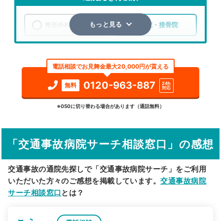
整形外科
整骨院・接骨院
もっと見る
エリア
京都府
京都市左京区
電話相談でお見舞金最大20,000円が貰える
検索する
0120-963-887
24h
無料
対応
詳細条件で絞り込む
※050に切り替わる場合があります（通話無料）
その他の検索方法
「交通事故病院サーチ相談窓口」の感想
駅から探す
院名から探す
交通事故の通院先探しで「交通事故病院サーチ」をご利用
いただいた方々のご感想を掲載しています。
交通事故病院
サーチ相談窓口
とは？