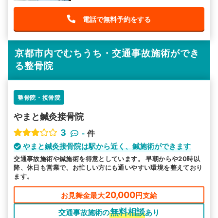
電話で無料予約をする
京都市内でむちうち・交通事故施術ができ
る整骨院
整骨院・接骨院
やまと鍼灸接骨院
3
-
件
やまと鍼灸接骨院は駅から近く、鍼施術ができます
交通事故施術や鍼施術を得意としています。 早朝からや20時以
降、休日も営業で、お忙しい方にも通いやすい環境を整えており
ます。
20,000
お見舞金最大
円支給
無料相談
交通事故施術の
あり