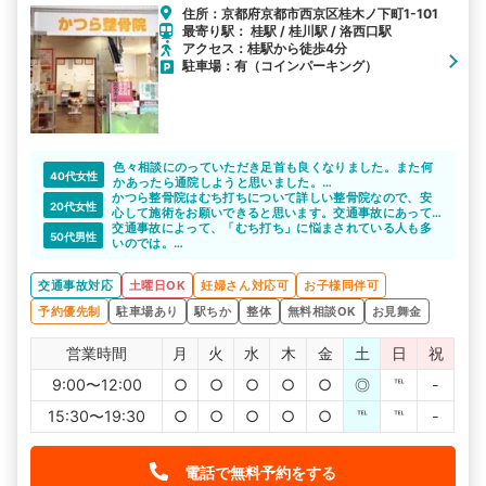
住所：京都府京都市西京区桂木ノ下町1-101
最寄り駅： 桂駅 / 桂川駅 / 洛西口駅
アクセス：桂駅から徒歩4分
駐車場：有（コインパーキング）
色々相談にのっていただき足首も良くなりました。また何
40代女性
かあったら通院しようと思いました。
かつら整骨院はむち打ちについて詳しい整骨院なので、安
交通事故や身体の悩みがある方には紹介したいような整骨
20代女性
心して施術をお願いできると思います。交通事故にあって
院でした。
しまった直後は不安なことや分からないことがたくさんあ
交通事故によって、「むち打ち」に悩まされている人も多
ありがとうございます。
50代男性
ると思いますが、些細なことでもしっかりと話を聞いてく
いのでは。
れます。丁寧な対応で安心できますよね。
むち打ちの施術実績がたくさんあるので、安心して通院で
きます。
交通事故対応
土曜日OK
妊婦さん対応可
お子様同伴可
予約優先制
駐車場あり
駅ちか
整体
無料相談OK
お見舞金
営業時間
月
火
水
木
金
土
日
祝
9:00〜12:00
○
○
○
○
○
◎
℡
-
15:30〜19:30
○
○
○
○
○
℡
℡
-
電話で無料予約をする