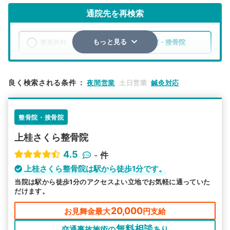
通院先を再検索
整形外科
整骨院・接骨院
もっと見る
エリア
京都府
京都市西京区
良く検索される条件
：
夜間営業
土日営業
鍼灸対応
検索する
整骨院・接骨院
詳細条件で絞り込む
上桂さくら整⾻院
その他の検索方法
4.5
-
件
駅から探す
院名から探す
上桂さくら整⾻院は駅から徒歩1分です。
当院は駅から徒歩1分のアクセスよい立地でお気軽に通っていた
だけます。
20,000
お見舞金最大
円支給
無料相談
交通事故施術の
あり