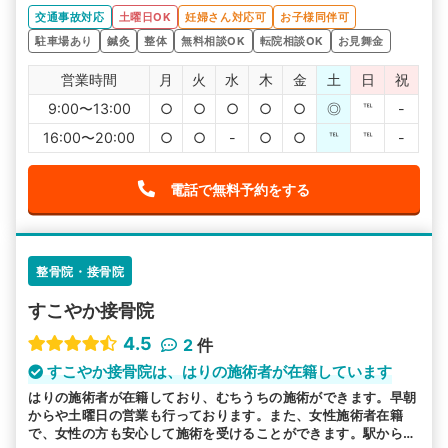
交通事故対応
土曜日OK
妊婦さん対応可
お子様同伴可
駐車場あり
鍼灸
整体
無料相談OK
転院相談OK
お見舞金
営業時間
月
火
水
木
金
土
日
祝
9:00〜13:00
○
○
○
○
○
◎
℡
-
16:00〜20:00
○
○
-
○
○
℡
℡
-
電話で無料予約をする
整骨院・接骨院
すこやか接骨院
4.5
2
件
すこやか接骨院は、はりの施術者が在籍しています
はりの施術者が在籍しており、むちうちの施術ができます。早朝
からや土曜日の営業も行っております。また、女性施術者在籍
で、女性の方も安心して施術を受けることができます。駅から近