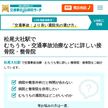
menu
電話相談
無料
LINE登録者限定！
LINEに
登録
「交通事故：より良い通院先の選び方」
松尾大社駅で
むちうち・交通事故治療などに詳しい接
骨院・整骨院
松尾大社駅
で交通事故治療・むちうち等に詳しい整骨院・接骨院をご紹介
しています。
病院や整形外科だと時間が合わない
病院と整骨院を併用したい
むちうちの通院先はどこがいいのか
等お悩みの方は一度、