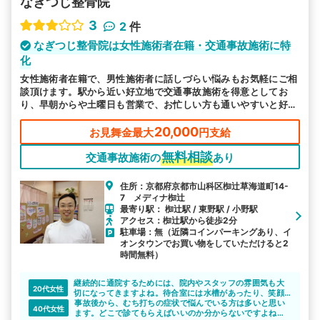
なぎつじ整骨院
3
2
件
なぎつじ整骨院は女性施術者在籍・交通事故施術に特
化
女性施術者在籍で、男性施術者に話しづらい悩みもお気軽にご相
談頂けます。駅から近い好立地で交通事故施術を得意としてお
り、早朝からや土曜日も営業で、お忙しい方も通いやすいと好評
です。
20,000
お見舞金最大
円支給
無料相談
交通事故施術の
あり
住所：京都府京都市山科区椥辻草海道町14-
7 メディナ椥辻
最寄り駅： 椥辻駅 / 東野駅 / 小野駅
アクセス：椥辻駅から徒歩2分
駐車場：無（近隣コインパーキングあり、イ
オンタウンでお買い物をしていただけると2
時間無料）
継続的に通院するためには、院内やスタッフの雰囲気も大
20代女性
切になってきますよね。待合室には水槽があったり、笑顔
の絶えないスタッフが迎えてくれるのでリラックスして施
事故後から、むち打ちの症状で悩んでいる方は多いと思い
40代女性
術を受けられると思います。
ます。どこで診てもらえばいいのか分からないですよね。