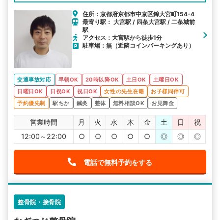
住所：京都府京都市中京区錦大宮町154-4
最寄り駅： 大宮駅 / 四条大宮駅 / 二条城前
駅
アクセス：大宮駅から徒歩1分
駐車場：無（近隣コインパーキングあり）
交通事故対応
早朝OK
20時以降OK
土日OK
土曜日OK
日曜日OK
日祝OK
祝日OK
女性の先生在籍
お子様同伴可
予約優先制
駅ちか
鍼灸
整体
無料相談OK
お見舞金
営業時間
月
火
水
木
金
土
日
祝
12:00～22:00
○
○
○
○
○
◎
◎
◎
電話で無料予約をする
整骨院・接骨院