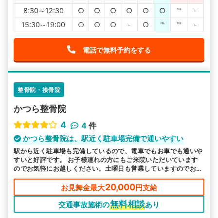
8:30～12:30
○
○
○
○
○
○
℡
-
15:30～19:00
○
○
○
-
○
℡
℡
-
電話で無料予約をする
整骨院・接骨院
かつら整骨院
4
4
件
かつら整骨院は、駅近く駐車場完備で通いやすい
駅から近く駐車場も完備しているので、電車でもお車でも通いや
すいと好評です。 お子様連れの方にもご来院いただいています
のでお気軽にお越しください。土曜日も営業していますのでお忙
しい方もご都合よい時にお越しいただけるので安心です。
20,000
お見舞金最大
円支給
無料相談
交通事故施術の
あり