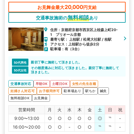
く、駐車場完備で通いやすく無料相談も承っております。
20,000
お見舞金最大
円支給
無料相談
交通事故施術の
あり
住所：京都府京都市西京区上桂森上町20-
1 プリオール京都
最寄り駅： 上桂駅 / 松尾大社駅 / 桂駅
アクセス：上桂駅から徒歩2分
駐車場：有（3台）
親切丁寧に施術して頂きました。
50代男性
その都度痛みに対応して頂きました。親切丁寧に施術して
50代女性
頂きました。
交通事故対応
早朝OK
土曜日OK
女性の先生在籍
妊婦さん対応可
お子様同伴可
駐車場あり
駅ちか
鍼灸
無料相談OK
お見舞金
営業時間
月
火
水
木
金
土
日
祝
9:00〜13:00
○
○
○
○
○
◎
℡
-
16:00〜20:00
○
○
-
○
○
℡
℡
-