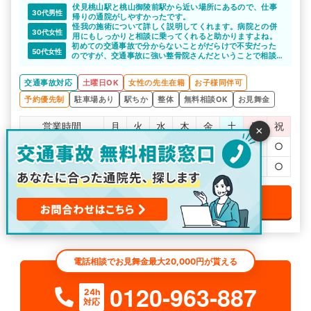
伏見桃山駅と桃山御陵前駅から近い場所にあるので、仕事
30代男性
帰りの通院がしやすかったです。
怪我の施術について詳しく説明してくれます。病院との併
30代女性
用にもしっかりと相談に乗ってくれると助かりますよね。
初めての交通事故で分からないことがだらけで不安だった
50代女性
のですが、交通事故に強い整骨院さんだということで相談
させていただきました。
診断書の取り方やその後の通院についてなど、分かりやす
交通事故対応
土曜日OK
女性の先生在籍
お子様同伴可
い言葉で説明していただき不安が和らぎました。
予約優先制
駐車場あり
駅ちか
整体
無料相談OK
お見舞金
営業時間
月
火
水
木
金
土
日
祝
×
9:00〜12:00
○
○
○
○
○
◎
℡
○
15:30〜19:30
○
○
○
○
○
℡
℡
○
電話で無料予約をする
電話相談でお見舞金最大20,000円が貰える
0120-963-887
24h
対応