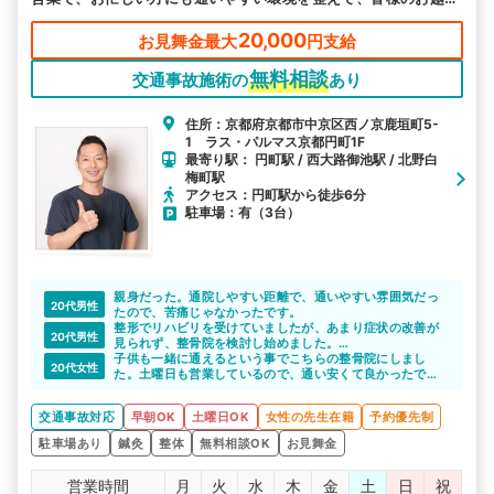
をお待ちしております。
20,000
お見舞金最大
円支給
無料相談
交通事故施術の
あり
住所：京都府京都市中京区西ノ京鹿垣町5-
1 ラス・パルマス京都円町1F
最寄り駅： 円町駅 / 西大路御池駅 / 北野白
梅町駅
アクセス：円町駅から徒歩6分
駐車場：有（3台）
親身だった。通院しやすい距離で、通いやすい雰囲気だっ
20代男性
たので、苦痛じゃなかったです。
整形でリハビリを受けていましたが、あまり症状の改善が
20代男性
見られず、整骨院を検討し始めました。
こちらのサイトで紹介いただいて、交通事故への理解もあ
子供も一緒に通えるという事でこちらの整骨院にしまし
20代女性
る先生で、色々相談することができて助かりました。お世
た。土曜日も営業しているので、通い安くて良かったで
話になりました。
す。
後遺症とかも怖いので、きちんと通院できて良かったで
交通事故対応
早朝OK
土曜日OK
女性の先生在籍
予約優先制
す。
駐車場あり
鍼灸
整体
無料相談OK
お見舞金
営業時間
月
火
水
木
金
土
日
祝