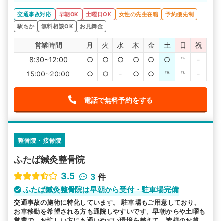
なぎつじ整骨院は、むち打ちや打撲の症状について詳しい
ので安心して通院できると思います。椥辻駅から徒歩1分な
交通事故対応
早朝OK
土曜日OK
女性の先生在籍
予約優先制
ので楽に通えますね。
駅ちか
無料相談OK
お見舞金
営業時間
月
火
水
木
金
土
日
祝
8:30~12:00
○
○
○
○
○
○
℡
-
15:00~20:00
○
○
-
○
○
℡
℡
-
電話で無料予約をする
整骨院・接骨院
ふたば鍼灸整骨院
3.5
3
件
ふたば鍼灸整骨院は早朝から受付・駐車場完備
交通事故の施術に特化しています。 駐車場もご用意しており、
お車移動を希望される方も通院しやすいです。早朝からや土曜も
営業で、お忙しい方にも通いやすい環境を整えて、皆様のお越し