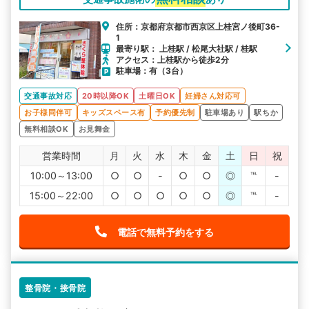
住所：京都府京都市西京区上桂宮ノ後町36-
1
最寄り駅： 上桂駅 / 松尾大社駅 / 桂駅
アクセス：上桂駅から徒歩2分
駐車場：有（3台）
交通事故対応
20時以降OK
土曜日OK
妊婦さん対応可
お子様同伴可
キッズスペース有
予約優先制
駐車場あり
駅ちか
無料相談OK
お見舞金
営業時間
月
火
水
木
金
土
日
祝
10:00～13:00
○
○
-
○
○
◎
℡
-
15:00～22:00
○
○
○
○
○
◎
℡
-
電話で無料予約をする
整骨院・接骨院