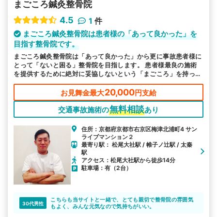
まごころ鍼灸整骨院
4.5
1
件
まごころ鍼灸整骨院は患者様の「あって良かった」を
目指す整骨院です。
まごころ鍼灸整骨院は「あって良かった」から更に事故患者様に
とって「ないと困る」整骨院を目指します。 患者様最良の施術
を提供するために絶対に妥協しないという「まごころ」を持った
整骨院です。
20,000
お見舞金最大
円支給
無料相談
交通事故施術の
あり
住所：京都府京都市右京区梅津北浦町4 サン
ライブマンション２
最寄り駅： 松尾大社駅 / 帷子ノ辻駅 / 太秦
駅
アクセス：松尾大社駅から徒歩14分
駐車場：有（2台）
こちらも当サイトと一緒で、とても親切で整骨院の雰囲気
30代男性
もよく、みんな元気なので気持ちがいい。