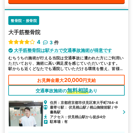
整骨院・接骨院
大手筋整骨院
4
3
件
大手筋整骨院は駅チカで交通事故施術が得意です
むちうちの施術が行える当院は交通事故に遭われた方にご利用い
ただいており、施術に高い満足度を感じていただいています。
駅からも近くどなたでも通院していただける環境を整え、皆様の
お越しをお待ちしております。
20,000
お見舞金最大
円支給
無料相談
交通事故施術の
あり
住所：京都府京都市伏見区東大手町784-4
最寄り駅： 伏見桃山駅 / 桃山御陵前駅 / 中
書島駅
アクセス：伏見桃山駅から徒歩4分
駐車場：有