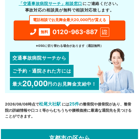
「交通事故病院サーチ」相談窓口
にご連絡ください。
事故対応の相談員が無料で相談対応致します。
電話相談でお見舞金最大20,000円が貰える
0120-963-887
24h
無料
対応
※050に切り替わる場合があります（通話無料）
交通事故病院サーチから
ご予約・通院された方には
20,000
最大
円
のお見舞金支給中！
松尾大社駅
25件
2026/08/08時点で
には
の整骨院や接骨院があり、整骨
院の詳細情報や口コミ等からむちうちや腰椎捻挫に最適な通院先を見つける
ことができます。
京都市の区から