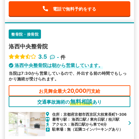
電話で無料予約をする
整骨院・接骨院
洛西中央整骨院
3.5
-
件
洛西中央整骨院は朝から営業しています。
当院は7:30から営業しているので、外出する前の時間でもしっ
かり施術が受けられます。
20,000
お見舞金最大
円支給
無料相談
交通事故施術の
あり
住所：京都府京都市西京区大枝東長町1ｰ306
最寄り駅： 洛西口駅 / 東向日駅 / 桂川駅
アクセス：洛西口駅から車で4分
駐車場：無（近隣コインパーキングあり）