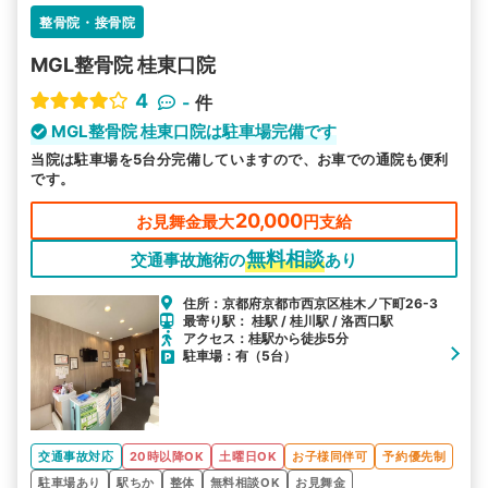
整骨院・接骨院
MGL整骨院 桂東口院
4
-
件
MGL整骨院 桂東口院は駐車場完備です
当院は駐車場を5台分完備していますので、お車での通院も便利
です。
20,000
お見舞金最大
円支給
無料相談
交通事故施術の
あり
住所：京都府京都市西京区桂木ノ下町26-3
最寄り駅： 桂駅 / 桂川駅 / 洛西口駅
アクセス：桂駅から徒歩5分
駐車場：有（5台）
交通事故対応
20時以降OK
土曜日OK
お子様同伴可
予約優先制
駐車場あり
駅ちか
整体
無料相談OK
お見舞金