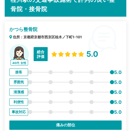
骨院・接骨院
かつら整骨院
住所：京都府京都市西京区桂木ノ下町1-101
総合
5.0
評価
40代
女性
5.0
接客
5.0
雰囲気
5.0
清潔感
5.0
利便性
5.0
事故対応
痛みの部位