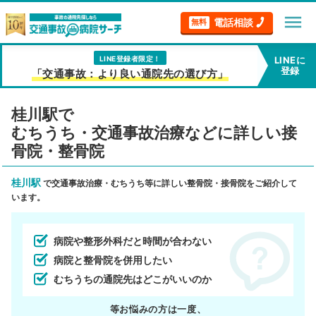
menu
電話相談
無料
LINE登録者限定！
LINEに
登録
「交通事故：より良い通院先の選び方」
桂川駅で
むちうち・交通事故治療などに詳しい接
骨院・整骨院
桂川駅
で交通事故治療・むちうち等に詳しい整骨院・接骨院をご紹介して
います。
病院や整形外科だと時間が合わない
病院と整骨院を併用したい
むちうちの通院先はどこがいいのか
等お悩みの方は一度、