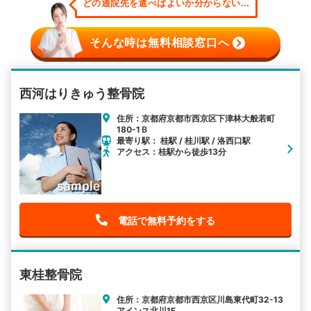
どの通院先を選べばよいか分からない...
そんな時は無料相談窓口へ
西河はりきゅう整骨院
住所：京都府京都市西京区下津林大般若町
180-1Ｂ
最寄り駅： 桂駅 / 桂川駅 / 洛西口駅
アクセス：桂駅から徒歩13分
電話で無料予約をする
東桂整骨院
住所：京都府京都市西京区川島東代町32-13
アインス北川1F