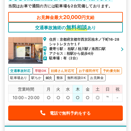
当院はお車で通院の方には駐車場を2台完備しております。
20,000
お見舞金最大
円支給
無料相談
交通事故施術の
あり
住所：京都府京都市西京区桂木ノ下町16-28
シャトレタカヤ１Ｆ
最寄り駅： 桂駅 / 桂川駅 / 洛西口駅
アクセス：桂駅から徒歩4分
駐車場：有（2台）
交通事故対応
早朝OK
妊婦さん対応可
お子様同伴可
予約優先制
駐車場あり
駅ちか
鍼灸
整体
無料相談OK
お見舞金
営業時間
月
火
水
木
金
土
日
祝
10:00～20:00
○
○
○
○
○
◎
℡
-
電話で無料予約をする