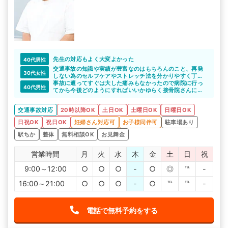
先生の対応もよく大変よかった
40代男性
交通事故の知識や実績が豊富なのはもちろんのこと、再発
30代女性
しない為のセルフケアやストレッチ法を分かりやすく丁寧
に教えてくださいました。
事故に遭ってすぐは大した痛みもなかったので病院に行っ
40代男性
毎日、少しずつケアすることで、身体も強くなったように
てから今後どのようにすればいいかゆらく接骨院さんに相
感じています。
談しました。
その後ひどい痛みが出てきたのですが丁寧に施術をしてく
交通事故対応
20時以降OK
土日OK
土曜日OK
日曜日OK
れて、むちうちについて詳しい先生なのだという印象を受
けました。
日祝OK
祝日OK
妊婦さん対応可
お子様同伴可
駐車場あり
駅ちか
整体
無料相談OK
お見舞金
営業時間
月
火
水
木
金
土
日
祝
9:00～12:00
○
○
○
-
○
◎
℡
-
16:00～21:00
○
○
○
-
○
℡
℡
-
電話で無料予約をする