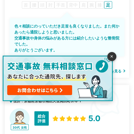
首
腰
頭
肘
手首
背中
肩
腕
膝
足
色々相談にのっていただき足首も良くなりました。また何か
あったら通院しようと思いました。
交通事故や身体の悩みがある方には紹介したいような整骨院
でした。
ありがとうございます。
×
投稿日：2026-03-07
かつら整骨院の詳細を見る
げんき堂整骨院 イオンモール京都桂川
住所：京都府京都市南区久世高田町376-1
総合
5.0
評価
30代
女性