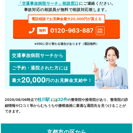
「交通事故病院サーチ」相談窓口
にご連絡ください。
事故対応の相談員が無料で相談対応致します。
電話相談でお見舞金最大20,000円が貰える
0120-963-887
24h
無料
対応
※050に切り替わる場合があります（通話無料）
交通事故病院サーチから
ご予約・通院された方には
20,000
最大
円
のお見舞金支給中！
桂川駅
32件
2026/08/06時点で
には
の整骨院や接骨院があり、整骨院の詳
細情報や口コミ等からむちうちや腰椎捻挫に最適な通院先を見つけることが
できます。
京都市の区から