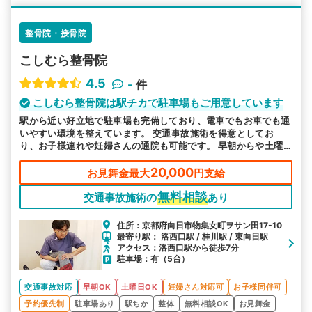
整骨院・接骨院
こしむら整骨院
4.5
-
件
こしむら整骨院は駅チカで駐車場もご用意しています
駅から近い好立地で駐車場も完備しており、電車でもお車でも通
いやすい環境を整えています。 交通事故施術を得意としてお
り、お子様連れや妊婦さんの通院も可能です。 早朝からや土曜
日も営業で、お忙しい方もご都合に合わせてお越しいただけま
す。
20,000
お見舞金最大
円支給
無料相談
交通事故施術の
あり
住所：京都府向日市物集女町ヲサン田17-10
最寄り駅： 洛西口駅 / 桂川駅 / 東向日駅
アクセス：洛西口駅から徒歩7分
駐車場：有（5台）
交通事故対応
早朝OK
土曜日OK
妊婦さん対応可
お子様同伴可
予約優先制
駐車場あり
駅ちか
整体
無料相談OK
お見舞金