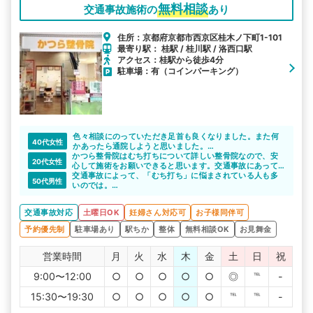
無料相談
交通事故施術の
あり
住所：京都府京都市西京区桂木ノ下町1-101
最寄り駅： 桂駅 / 桂川駅 / 洛西口駅
アクセス：桂駅から徒歩4分
駐車場：有（コインパーキング）
色々相談にのっていただき足首も良くなりました。また何
40代女性
かあったら通院しようと思いました。
かつら整骨院はむち打ちについて詳しい整骨院なので、安
交通事故や身体の悩みがある方には紹介したいような整骨
20代女性
心して施術をお願いできると思います。交通事故にあって
院でした。
しまった直後は不安なことや分からないことがたくさんあ
交通事故によって、「むち打ち」に悩まされている人も多
ありがとうございます。
50代男性
ると思いますが、些細なことでもしっかりと話を聞いてく
いのでは。
れます。丁寧な対応で安心できますよね。
むち打ちの施術実績がたくさんあるので、安心して通院で
きます。
交通事故対応
土曜日OK
妊婦さん対応可
お子様同伴可
予約優先制
駐車場あり
駅ちか
整体
無料相談OK
お見舞金
営業時間
月
火
水
木
金
土
日
祝
9:00〜12:00
○
○
○
○
○
◎
℡
-
15:30〜19:30
○
○
○
○
○
℡
℡
-