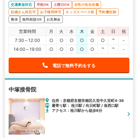
交通事故対応
早朝OK
土曜日OK
女性の先生在籍
妊婦さん対応可
お子様同伴可
キッズスペース有
予約優先制
整体
無料相談OK
お見舞金
営業時間
月
火
水
木
金
土
日
祝
7:30～12:00
○
○
○
○
○
○
℡
-
14:00～19:00
○
○
○
○
○
℡
℡
-
電話で無料予約をする
中塚接骨院
住所：京都府京都市南区久世中久世町4-36
最寄り駅： 桂川駅 / 向日町駅 / 洛西口駅
アクセス：桂川駅から徒歩6分