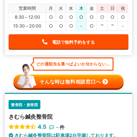
営業時間
月
火
水
木
金
土
日
祝
8:30～12:00
○
○
○
○
○
◎
○
○
15:30～20:00
○
○
○
-
○
℡
℡
-
電話で無料予約をする
どの通院先を選べばよいか分からない...
そんな時は無料相談窓口へ
整骨院・接骨院
きむら鍼灸整骨院
4.5
-
件
きむら鍼灸整骨院は駐車場2台完備しております。