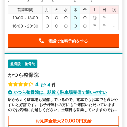
営業時間
月
火
水
木
金
土
日
祝
10:00～13:00
○
○
○
○
○
◎
℡
-
16:00～20:30
○
○
○
○
○
℡
℡
-
電話で無料予約をする
整骨院・接骨院
かつら整骨院
4
4
件
かつら整骨院は、駅近く駐車場完備で通いやすい
駅から近く駐車場も完備しているので、電車でもお車でも通いや
すいと好評です。 お子様連れの方にもご来院いただいています
のでお気軽にお越しください。土曜日も営業していますのでお忙
しい方もご都合よい時にお越しいただけるので安心です。
20,000
お見舞金最大
円支給