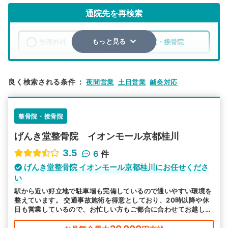
通院先を再検索
整形外科
整骨院・接骨院
もっと見る
エリア
京都府
京都市南区
良く検索される条件
：
夜間営業
土日営業
鍼灸対応
検索する
整骨院・接骨院
詳細条件で絞り込む
げんき堂整骨院 イオンモール京都桂川
その他の検索方法
3.5
6
件
駅から探す
院名から探す
げんき堂整骨院 イオンモール京都桂川にお任せくださ
い
駅から近い好立地で駐車場も完備しているので通いやすい環境を
整えています。 交通事故施術を得意としており、20時以降や休
日も営業しているので、お忙しい方もご都合に合わせてお越しい
ただけます。