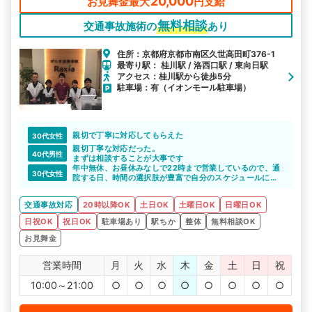
20,000
お見舞金最大
円支給
無料相談
交通事故施術の
あり
住所：京都府京都市南区久世高田町376-1
最寄り駅： 桂川駅 / 洛西口駅 / 東向日駅
アクセス：桂川駅から徒歩5分
駐車場：有（イオンモール駐車場）
親切で丁寧に対応してもらえた
30代女性
親切丁寧な対応だった。
40代男性
まずは相談することが大事です
年中無休、お昼休みなしで22時まで営業しているので、通
30代女性
院する日、時間の選択肢が豊富で自分のスケジュールに合
わせての通院がしやすいと思います。
イオンモール内にあるので、お買い物も一緒にできて便利
交通事故対応
20時以降OK
土日OK
土曜日OK
日曜日OK
でした。
日祝OK
祝日OK
駐車場あり
駅ちか
整体
無料相談OK
お見舞金
営業時間
月
火
水
木
金
土
日
祝
10:00～21:00
○
○
○
○
○
○
○
○