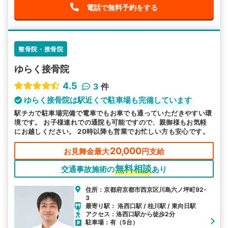
電話で無料予約をする
整骨院・接骨院
ゆらく接骨院
4.5
3
件
ゆらく接骨院は駅近くで駐車場も完備しています
駅チカで駐車場完備で電車でもお車でも通っていただきやすい環
境です。 お子様連れでの通院も可能ですので、親御様もお気軽
にお越しください。 20時以降も営業でお忙しい方も安心です。
20,000
お見舞金最大
円支給
無料相談
交通事故施術の
あり
住所：京都府京都市西京区川島六ノ坪町92-
3
最寄り駅： 洛西口駅 / 桂川駅 / 東向日駅
アクセス：洛西口駅から徒歩2分
駐車場：有（5台）