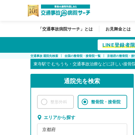
「交通事故病院サーチ」とは
お見舞金とは
LINE登録
交通事故 通院先検索
全国の整骨院・接骨院一覧
京都府の整骨院・接
東寺駅で
むちうち・交通事故治療などに詳しい接骨
通院先を検索
整形外科
整骨院・接骨院
エリアから探す
京都府