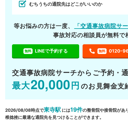
むちうちの通院先はどこがいいのか
等お悩みの方は一度、
「交通事故病院サ
事故対応の相談員が無料で
LINEで予約する
0120-9
無料
無料
交通事故病院サーチから
ご予約・
20,000
最大
円
のお見舞金支
東寺駅
19件
2026/08/08時点で
には
の整骨院や接骨院があ
椎捻挫に最適な通院先を見つけることができます。