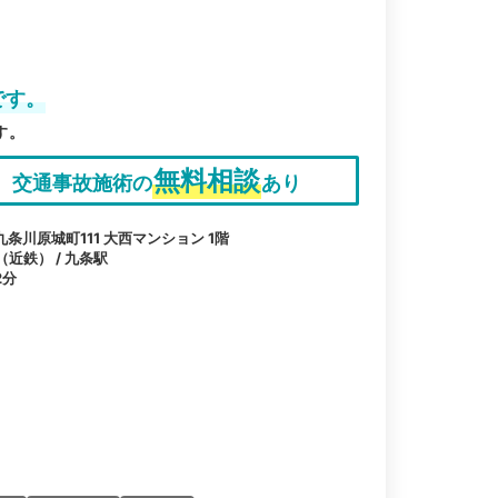
です。
す。
無料相談
交通事故施術の
あり
川原城町111 大西マンション 1階
（近鉄） / 九条駅
2分