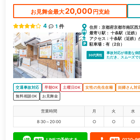
談ください。
20,000
お見舞金最大
円支給
4
1
件
住所：京都府京都市南区西九
最寄り駅： 十条駅（近鉄） /
アクセス：十条駅（近鉄）か
駐車場：有（2台）
事故対応が得意な病
30代男性
ただき、スムーズで
交通事故対応
早朝OK
土曜日OK
女性の先生在籍
妊婦さん対
無料相談OK
お見舞金
営業時間
月
火
水
8:30～20:00
○
○
◎
LINEで予約する
0120-9
無料
無料