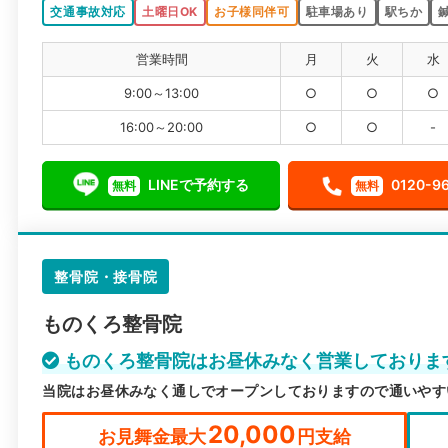
交通事故対応
土曜日OK
お子様同伴可
駐車場あり
駅ちか
営業時間
月
火
水
9:00～13:00
○
○
○
16:00～20:00
○
○
-
LINEで予約する
0120-9
無料
無料
整骨院・接骨院
ものくろ整骨院
ものくろ整骨院はお昼休みなく営業しておりま
当院はお昼休みなく通しでオープンしておりますので通いやす
20,000
お見舞金最大
円支給