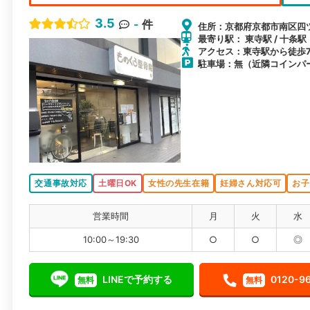
3.5
-
件
住所：京都府京都市南区四ツ塚
最寄り駅： 東寺駅 / 十条駅
アクセス：東寺駅から徒歩
駐車場：無（近隣コインパ
交通事故対応
土曜日OK
女性の先生在籍
妊婦さん対応可
お子
営業時間
月
火
水
10:00～19:30
○
○
◎
LINEで予約する
0120-9
無料
無料