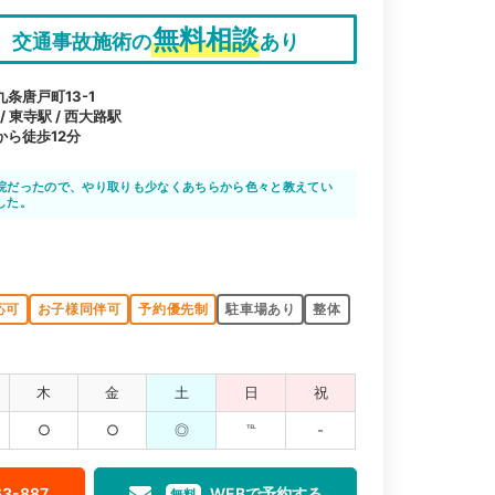
無料相談
交通事故施術の
あり
条唐戸町13-1
 東寺駅 / 西大路駅
ら徒歩12分
院だったので、やり取りも少なくあちらから色々と教えてい
した。
応可
お子様同伴可
予約優先制
駐車場あり
整体
木
金
土
日
祝
○
○
◎
℡
-
63-887
WEBで予約する
無料