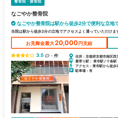
整骨院・接骨院
なごやか整骨院
なごやか整骨院は駅から徒歩2分で便利な立地
当院は駅から徒歩2分の立地でアクセスよく通っていただけま
20,000
お見舞金最大
円支給
3.5
-
件
住所：京都府京都市南区西九条
最寄り駅： 東寺駅 / 十条駅
アクセス：東寺駅から徒歩
駐車場：有