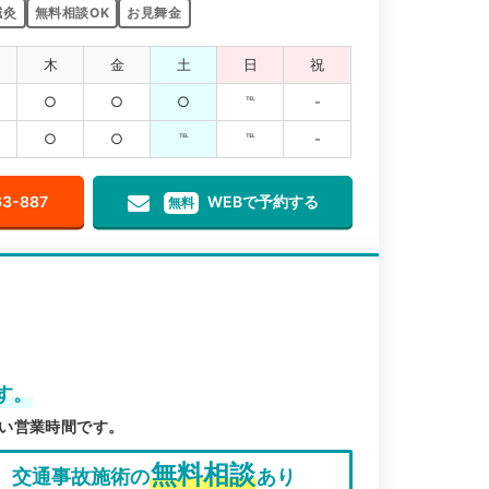
鍼灸
無料相談OK
お見舞金
木
金
土
日
祝
○
○
○
℡
-
○
○
℡
℡
-
63-887
WEBで予約する
無料
す。
い営業時間です。
無料相談
交通事故施術の
あり