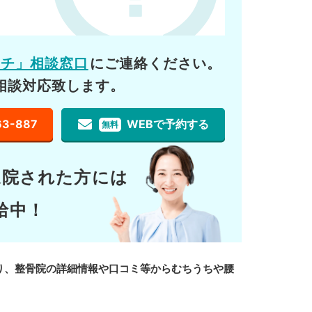
ーチ」相談窓口
にご連絡ください。
相談対応致します。
63-887
WEBで予約する
無料
通院された方には
給中！
り、整骨院の詳細情報や口コミ等からむちうちや腰