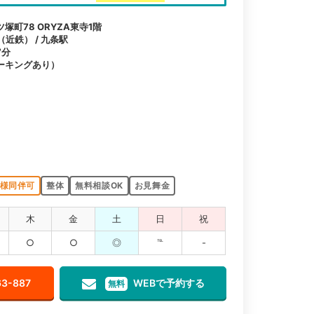
町78 ORYZA東寺1階
（近鉄） / 九条駅
7分
ーキングあり）
様同伴可
整体
無料相談OK
お見舞金
木
金
土
日
祝
○
○
◎
℡
-
63-887
WEBで予約する
無料