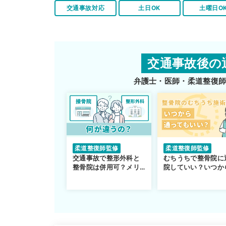
交通事故対応
土日OK
土曜日O
交通事故後の
弁護士・医師・柔道整復
柔道整復師監修
柔道整復師監修
交通事故で整形外科と
むちうちで整骨院に
整骨院は併用可？メリ
院していい？いつか
ットや注意点を解説
通えるかや施術も解
説！