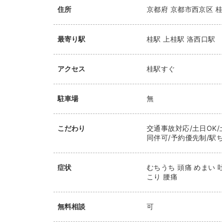
住所
京都府
京都市西京区
桂
最寄り駅
桂駅
上桂駅
洛西口駅
アクセス
桂駅すぐ
駐車場
無
こだわり
交通事故対応/土日OK/
同伴可/予約優先制/駅ち
症状
むちうち 頭痛 めまい 
こり 腰痛
無料相談
可