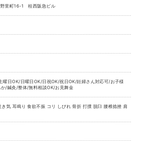
野里町16-1 桂西阪急ビル
土曜日OK/日曜日OK/日祝OK/祝日OK/妊婦さん対応可/お子様
か/鍼灸/整体/無料相談OK/お見舞金
吐き気 耳鳴り 食欲不振 コリ しびれ 骨折 打撲 脱臼 腰椎捻挫 肩