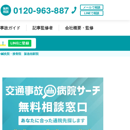
0120-963-887
メールで相談
無料
相談
LINEで相談
事故ガイド
記事監修者
会社概要・監修
中！
LINEに登録
い鍼灸院・接骨院 阪急桂駅院