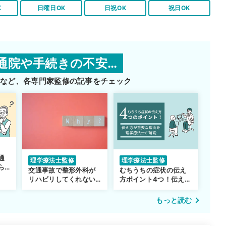
K
日曜日OK
日祝OK
祝日OK
通院や手続きの不安…
師など、
各専門家監修の記事をチェック
通
理学療法士監修
理学療法士監修
ら
交通事故で整形外科が
むちうちの症状の伝え
リハビリしてくれない…
方ポイント4つ！伝え方
転院するべき？
が重要な理由も解説
もっと読む