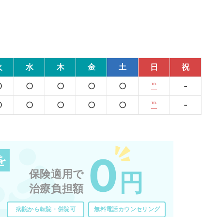
火
水
木
金
土
日
祝
○
○
○
○
○
℡
-
○
○
○
○
○
℡
-
0
を
保険適用で
円
治療負担額
病院から転院・併院可
無料電話カウンセリング