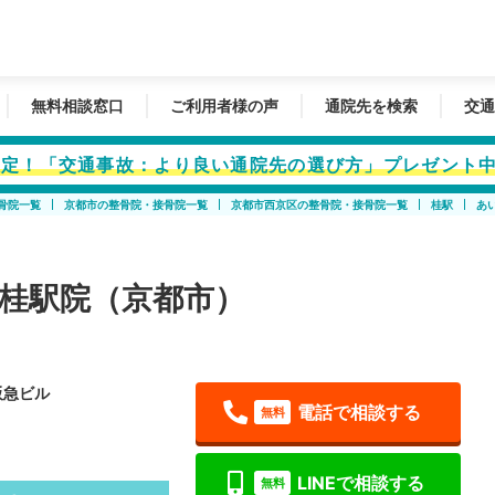
無料相談窓口
ご利用者様の声
通院先を検索
交通
者限定！「交通事故：より良い通院先の選び方」プレゼント
骨院一覧
京都市の整骨院・接骨院一覧
京都市西京区の整骨院・接骨院一覧
桂駅
あ
桂駅院（京都市）
阪急ビル
電話で相談する
無料
LINEで相談する
無料