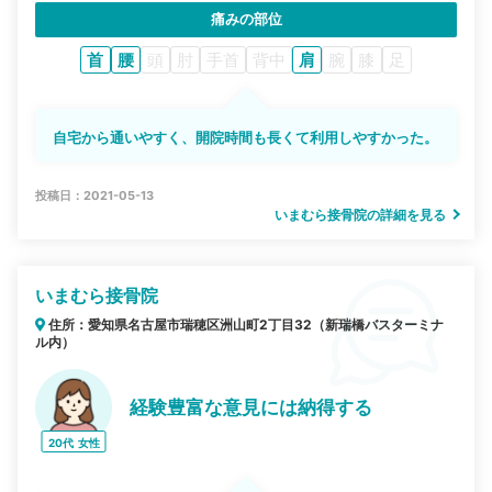
痛みの部位
首
腰
頭
肘
手首
背中
肩
腕
膝
足
自宅から通いやすく、開院時間も長くて利用しやすかった。
投稿日：2021-05-13
いまむら接骨院の詳細を見る
いまむら接骨院
住所：愛知県名古屋市瑞穂区洲山町2丁目32（新瑞橋バスターミナ
ル内）
経験豊富な意見には納得する
20代
女性