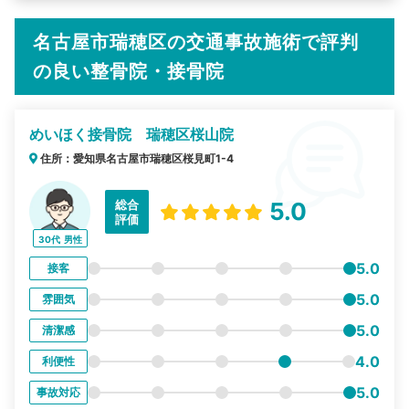
名古屋市瑞穂区の交通事故施術で評判
の良い整骨院・接骨院
めいほく接骨院 瑞穂区桜山院
住所：愛知県名古屋市瑞穂区桜見町1-4
総合
5.0
評価
30代
男性
5.0
接客
5.0
雰囲気
5.0
清潔感
4.0
利便性
5.0
事故対応