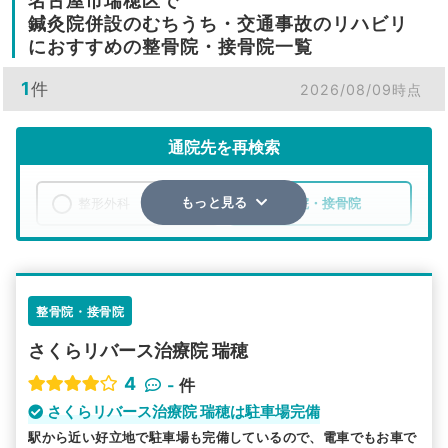
名古屋市瑞穂区で
鍼灸院併設のむちうち・交通事故のリハビリ
におすすめの整骨院・接骨院一覧
1
件
2026/08/09時点
通院先を再検索
整形外科
整骨院・接骨院
もっと見る
エリア
愛知県
名古屋市瑞穂区
検索する
整骨院・接骨院
さくらリバース治療院 瑞穂
詳細条件で絞り込む
4
-
件
その他の検索方法
さくらリバース治療院 瑞穂は駐車場完備
駅から近い好立地で駐車場も完備しているので、電車でもお車で
駅から探す
院名から探す