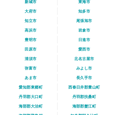
新城市
東海市
大府市
知多市
知立市
尾張旭市
高浜市
岩倉市
豊明市
日進市
田原市
愛西市
清須市
北名古屋市
弥富市
みよし市
あま市
長久手市
愛知郡東郷町
西春日井郡豊山町
丹羽郡大口町
丹羽郡扶桑町
海部郡大治町
海部郡蟹江町