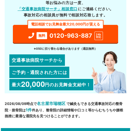
等お悩みの方は一度、
「交通事故病院サーチ」相談窓口
にご連絡ください。
事故対応の相談員が無料で相談対応致します。
電話相談でお見舞金最大20,000円が貰える
0120-963-887
24h
無料
対応
※050に切り替わる場合があります（通話無料）
交通事故病院サーチから
ご予約・通院された方には
20,000
最大
円
のお見舞金支給中！
名古屋市瑞穂区
2026/08/09時点で
で鍼灸もできる交通事故対応の整骨
1件
院・接骨院は
件あり、整骨院の詳細情報や口コミ等からむちうちや腰椎
捻挫に最適な通院先を見つけることができます。