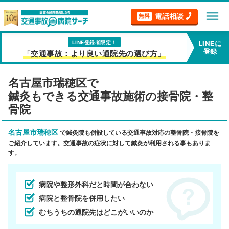
menu
電話相談
無料
LINE登録者限定！
LINEに
登録
「交通事故：より良い通院先の選び方」
名古屋市瑞穂区で
鍼灸もできる交通事故施術の接骨院・整
骨院
名古屋市瑞穂区
で鍼灸院も併設している交通事故対応の整骨院・接骨院を
ご紹介しています。交通事故の症状に対して鍼灸が利用される事もありま
す。
病院や整形外科だと時間が合わない
病院と整骨院を併用したい
むちうちの通院先はどこがいいのか