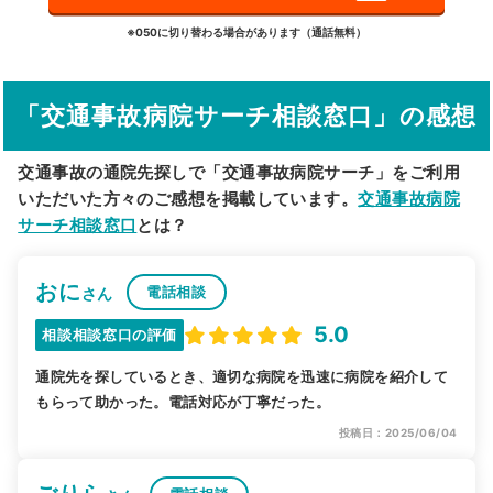
詳細条件で絞り込む
※050に切り替わる場合があります（通話無料）
その他の検索方法
「交通事故病院サーチ相談窓口」の感想
駅から探す
院名から探す
交通事故の通院先探しで「交通事故病院サーチ」をご利用
いただいた方々のご感想を掲載しています。
交通事故病院
サーチ相談窓口
とは？
おに
電話相談
さん
5.0
相談相談窓口の評価
通院先を探しているとき、適切な病院を迅速に病院を紹介して
もらって助かった。電話対応が丁寧だった。
投稿日：2025/06/04