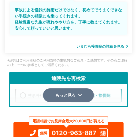
事故による怪我の施術だけではなく、初めてでうまくできな
い手続きの相談にも乗ってくれます。
経験豊富な先生が流れややり方を、丁寧に教えてくれます。
安心して頼っていいと思います。
いまむら接骨院の詳細を見る
※評判はご利用者様のご利用当時の主観的なご意見・ご感想です。その点ご理解
の上、一つの参考としてご活用ください。
通院先を再検索
整形外科
整骨院・接骨院
もっと見る
エリア
愛知県
名古屋市瑞穂区
電話相談でお見舞金最大20,000円が貰える
検索する
0120-963-887
24h
無料
対応