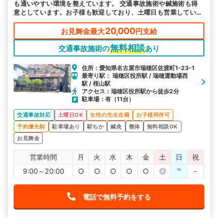
も通いやすい環境を整えています。 交通事故施術や鍼施術も得
意としています。お子様も歓迎しており、土曜日も営業している
ので忙しい方もご都合に合わせてお越しいただけます。
20,000
お見舞金最大
円支給
無料相談
交通事故施術の
あり
住所：愛知県名古屋市瑞穂区佐渡町1-23-1
最寄り駅： 瑞穂区役所駅 / 瑞穂運動場西
駅 / 桜山駅
アクセス：瑞穂区役所駅から徒歩2分
駐車場：有（11台）
交通事故対応
土曜日OK
女性の先生在籍
お子様同伴可
予約優先制
駐車場あり
駅ちか
鍼灸
整体
無料相談OK
お見舞金
営業時間
月
火
水
木
金
土
日
祝
9:00～20:00
○
○
○
○
○
◎
℡
-
電話で無料予約をする