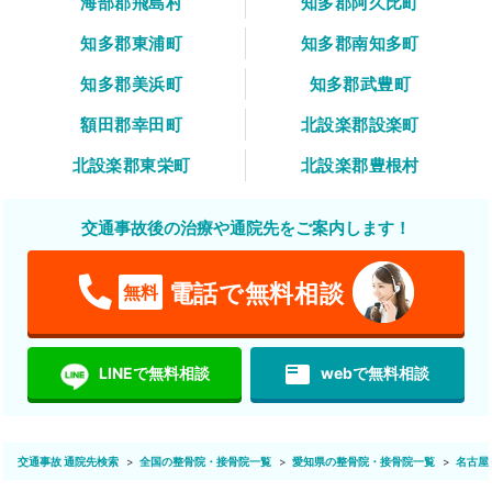
海部郡飛島村
知多郡阿久比町
知多郡東浦町
知多郡南知多町
知多郡美浜町
知多郡武豊町
額田郡幸田町
北設楽郡設楽町
北設楽郡東栄町
北設楽郡豊根村
交通事故後の治療や通院先をご案内します！
電話で無料相談
無料
featured_play_list
LINEで無料相談
webで無料相談
交通事故 通院先検索
全国の整骨院・接骨院一覧
愛知県の整骨院・接骨院一覧
名古屋