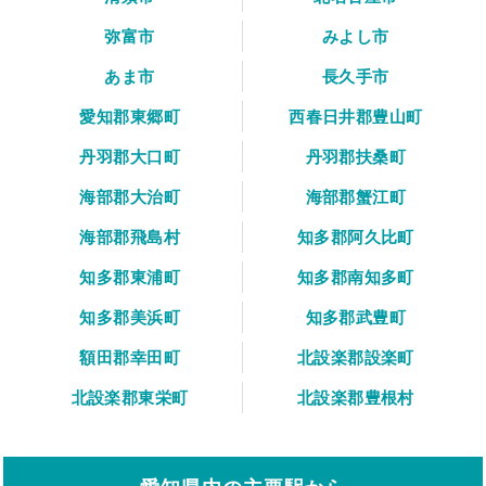
弥富市
みよし市
あま市
長久手市
愛知郡東郷町
西春日井郡豊山町
丹羽郡大口町
丹羽郡扶桑町
海部郡大治町
海部郡蟹江町
海部郡飛島村
知多郡阿久比町
知多郡東浦町
知多郡南知多町
知多郡美浜町
知多郡武豊町
額田郡幸田町
北設楽郡設楽町
北設楽郡東栄町
北設楽郡豊根村