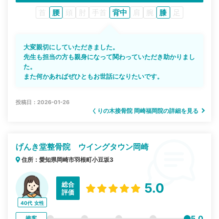
首
腰
頭
肘
手首
背中
肩
腕
膝
足
大変親切にしていただきました。
先生も担当の方も親身になって関わっていただき助かりまし
た。
また何かあればぜひともお世話になりたいです。
投稿日：2026-01-26
くりの木接骨院 岡崎福岡院の詳細を見る
げんき堂整骨院 ウイングタウン岡崎
住所：愛知県岡崎市羽根町小豆坂3
総合
5.0
評価
40代
女性
5.0
接客