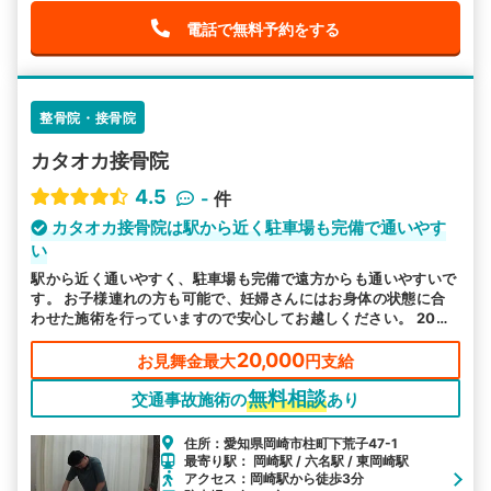
電話で無料予約をする
整骨院・接骨院
カタオカ接骨院
4.5
-
件
カタオカ接骨院は駅から近く駐車場も完備で通いやす
い
駅から近く通いやすく、駐車場も完備で遠方からも通いやすいで
す。 お子様連れの方も可能で、妊婦さんにはお身体の状態に合
わせた施術を行っていますので安心してお越しください。 20時
以降も営業しておりますので、お忙しい方もお気軽にご利用くだ
さい。
20,000
お見舞金最大
円支給
無料相談
交通事故施術の
あり
住所：愛知県岡崎市柱町下荒子47-1
最寄り駅： 岡崎駅 / 六名駅 / 東岡崎駅
アクセス：岡崎駅から徒歩3分