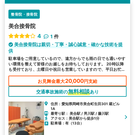
整骨院・接骨院
美合接骨院
4
1
件
美合接骨院は親切・丁寧・誠心誠意・確かな技術を提
供
駐車場をご用意しているので、遠方からでも雨の日でも通いやす
い環境を整えて皆様のお越しをお待ちしております。 20時以降
も受付ており、土曜日や祝日も営業していますので、平日お忙し
い方も安心してお越しください。
20,000
お見舞金最大
円支給
無料相談
交通事故施術の
あり
住所：愛知県岡崎市美合町生田301 蔵ビル
1A
最寄り駅： 美合駅 / 男川駅 / 藤川駅
アクセス：美合駅から徒歩1分
駐車場：有（13台）