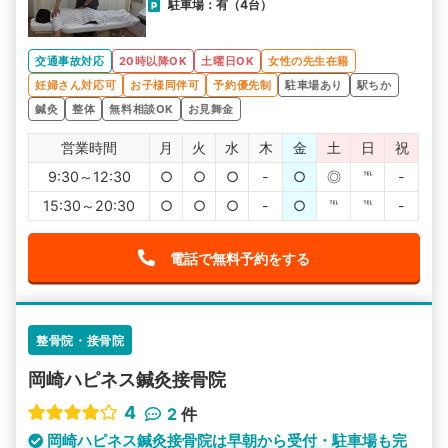
駐車場：有（4台）
交通事故対応
20時以降OK
土曜日OK
女性の先生在籍
妊婦さん対応可
お子様同伴可
予約優先制
駐車場あり
駅ちか
鍼灸
整体
無料相談OK
お見舞金
営業時間
月
火
水
木
金
土
日
祝
9:30～12:30
○
○
○
-
○
◎
℡
-
15:30～20:30
○
○
○
-
○
℡
℡
-
電話で無料予約をする
整骨院・接骨院
岡崎ハピネス鍼灸接骨院
4
2
件
岡崎ハピネス鍼灸接骨院は早朝から受付・駐車場も完