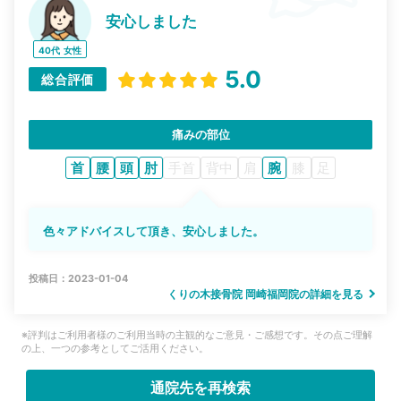
安心しました
40代
女性
5.0
総合評価
痛みの部位
首
腰
頭
肘
手首
背中
肩
腕
膝
足
色々アドバイスして頂き、安心しました。
投稿日：2023-01-04
くりの木接骨院 岡崎福岡院の詳細を見る
※評判はご利用者様のご利用当時の主観的なご意見・ご感想です。その点ご理解
の上、一つの参考としてご活用ください。
通院先を再検索