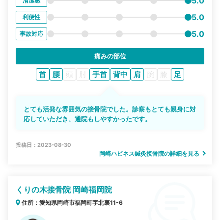
5.0
清潔感
5.0
利便性
5.0
事故対応
痛みの部位
首
腰
頭
肘
手首
背中
肩
腕
膝
足
とても活発な雰囲気の接骨院でした。診察もとても親身に対
応していただき、通院もしやすかったです。
投稿日：2023-08-30
岡崎ハピネス鍼灸接骨院の詳細を見る
くりの木接骨院 岡崎福岡院
住所：愛知県岡崎市福岡町字北裏11-6