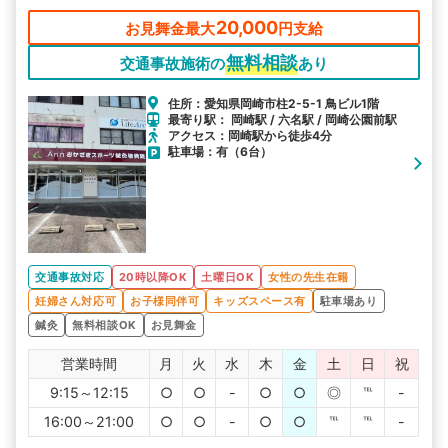
20,000
お見舞金最大
円支給
無料相談
交通事故施術の
あり
住所：愛知県岡崎市柱2-5-1 鳥ビル1階
最寄り駅： 岡崎駅 / 六名駅 / 岡崎公園前駅
アクセス：岡崎駅から徒歩4分
駐車場：有（6台）
交通事故対応
20時以降OK
土曜日OK
女性の先生在籍
妊婦さん対応可
お子様同伴可
キッズスペース有
駐車場あり
鍼灸
無料相談OK
お見舞金
営業時間
月
火
水
木
金
土
日
祝
9:15～12:15
○
○
-
○
○
◎
℡
-
16:00～21:00
○
○
-
○
○
℡
℡
-