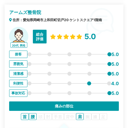
アームズ整骨院
住所：愛知県岡崎市上和田町切戸20 ケントスクエア1階南
総合
5.0
評価
20代
男性
5.0
接客
5.0
雰囲気
5.0
清潔感
4.0
利便性
5.0
事故対応
痛みの部位
首
腰
頭
肘
手首
背中
肩
腕
膝
足