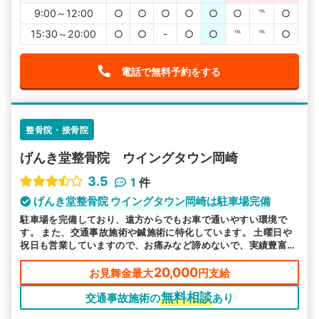
9:00～12:00
○
○
○
○
○
○
℡
○
15:30～20:00
○
○
-
○
○
℡
℡
○
電話で無料予約をする
整骨院・接骨院
げんき堂整骨院 ウイングタウン岡崎
3.5
1
件
げんき堂整骨院 ウイングタウン岡崎は駐車場完備
駐車場を完備しており、遠方からでもお車で通いやすい環境で
す。 また、交通事故施術や鍼施術に特化しています。 土曜日や
祝日も営業していますので、お痛みなど諦めないで、実績豊富な
当院へお任せください。
20,000
お見舞金最大
円支給
無料相談
交通事故施術の
あり