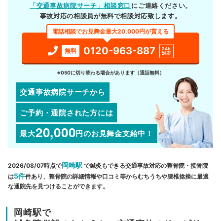
「交通事故病院サーチ」相談窓口
にご連絡ください。
事故対応の相談員が無料で相談対応致します。
電話相談でお見舞金最大20,000円が貰える
0120-963-887
24h
無料
対応
※050に切り替わる場合があります（通話無料）
交通事故病院サーチから
ご予約・通院された方には
20,000
最大
円
のお見舞金支給中！
岡崎駅
2026/08/07時点で
で鍼灸もできる交通事故対応の整骨院・接骨院
5件
は
件あり、整骨院の詳細情報や口コミ等からむちうちや腰椎捻挫に最適
な通院先を見つけることができます。
岡崎駅で