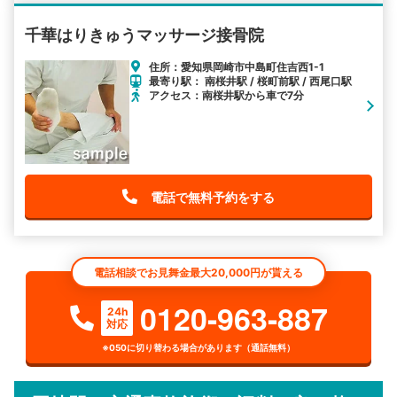
千華はりきゅうマッサージ接骨院
住所：愛知県岡崎市中島町住吉西1-1
最寄り駅： 南桜井駅 / 桜町前駅 / 西尾口駅
アクセス：南桜井駅から車で7分
電話で無料予約をする
電話相談でお見舞金最大20,000円が貰える
0120-963-887
24h
対応
※050に切り替わる場合があります（通話無料）