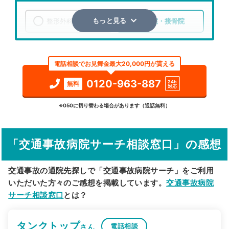
整形外科
整骨院・接骨院
もっと見る
エリア
愛知県
岡崎市
電話相談でお見舞金最大20,000円が貰える
検索する
0120-963-887
24h
無料
対応
詳細条件で絞り込む
※050に切り替わる場合があります（通話無料）
その他の検索方法
「交通事故病院サーチ相談窓口」の感想
駅から探す
院名から探す
交通事故の通院先探しで「交通事故病院サーチ」をご利用
いただいた方々のご感想を掲載しています。
交通事故病院
サーチ相談窓口
とは？
タンクトップ
電話相談
さん