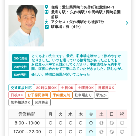
住所：愛知県岡崎市矢作町加護畑84-1
最寄り駅： 矢作橋駅 / 中岡崎駅 / 岡崎公園
前駅
アクセス：矢作橋駅から徒歩7分
駐車場：有（4台）
とてもよい先生です。最近、駐車場を増やして停めやすか
30代男性
なりました。いつも通っている接骨院があったとしてもこ
お盆真っ只中でも対応してくださり、事故直後から約半年
ちらに相談した方がいいかもしれません。
20代女性
間、症状に合わせて丁寧にみていただきました。話しなが
らも施術はゆっくり丁寧で、安心しながら通院する事がで
優しい、時間に融通が聞いてよかった
50代男性
きました。
交通事故対応
20時以降OK
土日OK
土曜日OK
日曜日OK
日祝OK
お子様同伴可
予約優先制
駐車場あり
駅ちか
無料相談OK
お見舞金
営業時間
月
火
水
木
金
土
日
祝
8:00～10:00
○
○
○
○
○
◎
◎
◎
17:00～22:00
○
○
○
○
○
◎
◎
◎