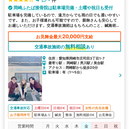
岡崎ふたば接骨院は駐車場完備・土曜や祝日も受付
駐車場を完備しているので、遠方からでも雨の日でも通いやすい
です。 また、お子様連れも可能ですので、親御さんも安心して
お越しいただけます。交通事故施術はもちろんのこと、鍼施術も
得意としております。 土曜日や祝日も営業していますので、平
日お忙しい方は是非、ご利用ください。
20,000
お見舞金最大
円支給
無料相談
交通事故施術の
あり
住所：愛知県岡崎市庄司田3丁目1-7
最寄り駅： 岡崎駅 / 男川駅 / 美合駅
アクセス：岡崎駅から徒歩20分
駐車場：有（1〜5台）
交通事故対応
土曜日OK
日祝OK
祝日OK
女性の先生在籍
お子様同伴可
駐車場あり
鍼灸
整体
無料相談OK
お見舞金
営業時間
月
火
水
木
金
土
日
祝