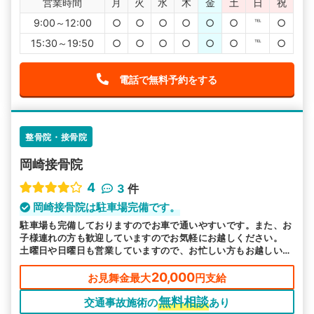
営業時間
月
火
水
木
金
土
日
祝
9:00～12:00
○
○
○
○
○
○
℡
○
15:30～19:50
○
○
○
○
○
○
℡
○
電話で無料予約をする
整骨院・接骨院
岡崎接骨院
4
3
件
岡崎接骨院は駐車場完備です。
駐車場も完備しておりますのでお車で通いやすいです。また、お
子様連れの方も歓迎していますのでお気軽にお越しください。
土曜日や日曜日も営業していますので、お忙しい方もお越しいた
だきやすいです。
20,000
お見舞金最大
円支給
無料相談
交通事故施術の
あり