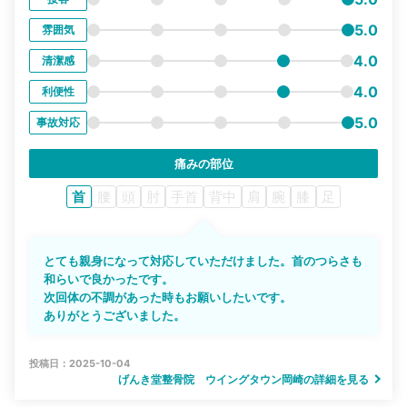
5.0
雰囲気
4.0
清潔感
4.0
利便性
5.0
事故対応
痛みの部位
首
腰
頭
肘
手首
背中
肩
腕
膝
足
とても親身になって対応していただけました。首のつらさも
和らいで良かったです。
次回体の不調があった時もお願いしたいです。
ありがとうございました。
投稿日：2025-10-04
げんき堂整骨院 ウイングタウン岡崎の詳細を見る