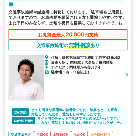
備
交通事故施術や鍼施術に特化しております。 駐車場もご用意し
ておりますので、お車移動を希望される方も通院しやすいです。
また平日のみならず、土曜や祝日も営業しておりますので、お忙
しい方にも通いやすい環境を整えております。皆様のお越しをお
待ちしております。
20,000
お見舞金最大
円支給
無料相談
交通事故施術の
あり
住所：愛知県岡崎市羽根町字若宮43番地2
最寄り駅： 岡崎駅 / 六名駅 / 東岡崎駅
アクセス：岡崎駅から徒歩7分
駐車場：有（11台以上）
とても活発な雰囲気の接骨院でした。診察もとても親身に
20代男性
対応していただき、通院もしやすかったです。
サイト内のチャットで相談できたのがよかったです。
50代以上男性
いきなり電話をするのは少し抵抗がありましたが、チャ
ットでもスムーズに相談ができたので安心できました。
交通事故対応
早朝OK
土曜日OK
祝日OK
お子様同伴可