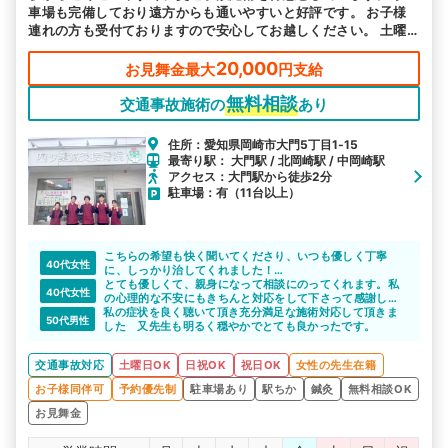
車場も完備しており遠方からも通いやすいと好評です。 お子様
連れの方も受付ておりますので安心してお越しください。 土曜
日や祝日も営業しておりますので、お忙しい方もお気軽にご利用
ください。
20,000
お見舞金最大
円支給
無料相談
交通事故施術の
あり
住所：愛知県岡崎市大門5丁目1‐15
最寄り駅： 大門駅 / 北岡崎駅 / 中岡崎駅
アクセス：大門駅から徒歩2分
駐車場：有（11台以上）
こちらの希望も快く聞いてくださり、いつも優しく丁寧
40代女性
に、しっかり治してくれました！
感謝ばかりです。
とても優しくて、親身になって相談にのってくれます。私
40代女性
の心理的な不安にもきちんと対応をして下さって感謝して
私の症状を良く聴いて頂き充分満足な施術対応して頂きま
います。
50代男性
した 又先生も明るく穏やかでとても良かったです。
交通事故対応
土曜日OK
日祝OK
祝日OK
女性の先生在籍
お子様同伴可
予約優先制
駐車場あり
駅ちか
鍼灸
無料相談OK
お見舞金