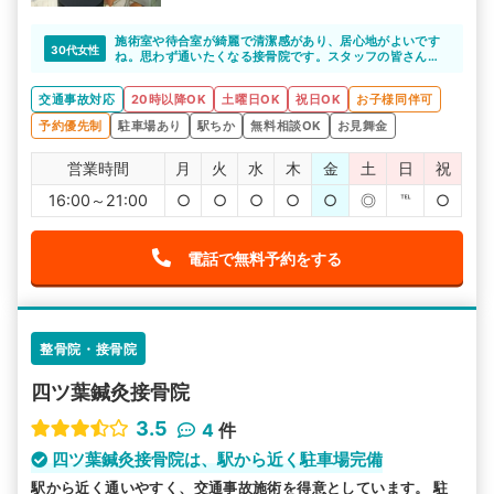
施術室や待合室が綺麗で清潔感があり、居心地がよいです
30代女性
ね。思わず通いたくなる接骨院です。スタッフの皆さんも
アットホームな雰囲気なので、些細な悩みでも気軽に相談
できると思います。
交通事故対応
20時以降OK
土曜日OK
祝日OK
お子様同伴可
予約優先制
駐車場あり
駅ちか
無料相談OK
お見舞金
営業時間
月
火
水
木
金
土
日
祝
16:00～21:00
○
○
○
○
○
◎
℡
○
電話で無料予約をする
整骨院・接骨院
四ツ葉鍼灸接骨院
3.5
4
件
四ツ葉鍼灸接骨院は、駅から近く駐車場完備
駅から近く通いやすく、交通事故施術を得意としています。 駐