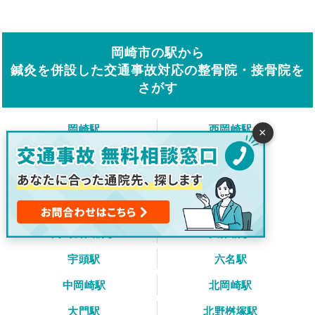
岡崎市の駅から
鍼灸を併設した交通事故対応の整骨院・接骨院を
さがす
岡崎駅
西岡崎駅
×
本宿駅
名電山中駅
藤川駅
美合駅
男川駅
東岡崎駅
岡崎公園前駅
矢作橋駅
宇頭駅
六名駅
中岡崎駅
北岡崎駅
大門駅
北野桝塚駅