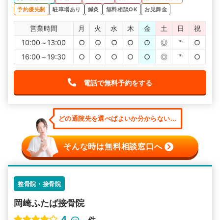
予約優先制
駐車場あり
鍼灸
無料相談OK
お見舞金
営業時間
月
火
水
木
金
土
日
祝
10:00～13:00
○
○
○
○
○
◎
℡
○
16:00～19:30
○
○
○
○
○
◎
℡
○
電話で無料予約をする
どの通院先を選べばよいか分からない...
そんな時は無料相談窓口へ
整骨院・接骨院
岡崎ふたば接骨院
4
-
件