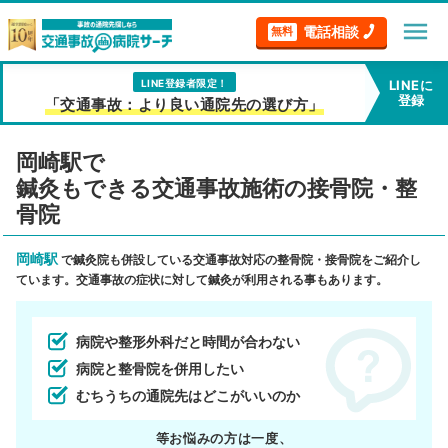
menu
電話相談
無料
LINE登録者限定！
LINEに
登録
「交通事故：より良い通院先の選び方」
岡崎駅で
鍼灸もできる交通事故施術の接骨院・整
骨院
岡崎駅
で鍼灸院も併設している交通事故対応の整骨院・接骨院をご紹介し
ています。交通事故の症状に対して鍼灸が利用される事もあります。
病院や整形外科だと時間が合わない
病院と整骨院を併用したい
むちうちの通院先はどこがいいのか
等お悩みの方は一度、