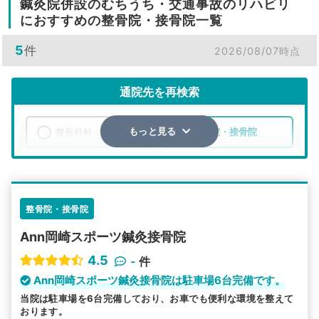
鍼灸院併設のむちうち・交通事故のリハビリ
におすすめの整骨院・接骨院一覧
5
件
2026/08/07時点
通院先を再検索
整形外科
整骨院・接骨院
もっと見る
エリア
愛知県
岡崎市
検索する
整骨院・接骨院
Ann岡崎スポーツ鍼灸接骨院
詳細条件で絞り込む
4.5
-
件
その他の検索方法
Ann岡崎スポーツ鍼灸接骨院は駐車場6台完備です。
当院は駐車場を6台完備しており、お車でも便利な環境を整えて
駅から探す
院名から探す
おります。