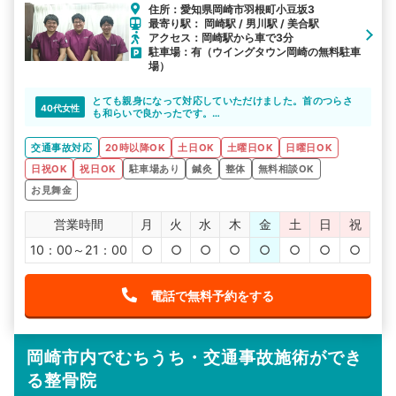
住所：愛知県岡崎市羽根町小豆坂3
最寄り駅： 岡崎駅 / 男川駅 / 美合駅
アクセス：岡崎駅から車で3分
駐車場：有（ウイングタウン岡崎の無料駐車
場）
とても親身になって対応していただけました。首のつらさ
40代女性
も和らいで良かったです。
次回体の不調があった時もお願いしたいです。
ありがとうございました。
交通事故対応
20時以降OK
土日OK
土曜日OK
日曜日OK
日祝OK
祝日OK
駐車場あり
鍼灸
整体
無料相談OK
お見舞金
営業時間
月
火
水
木
金
土
日
祝
10：00～21：00
○
○
○
○
○
○
○
○
電話で無料予約をする
岡崎市内でむちうち・交通事故施術ができ
る整骨院