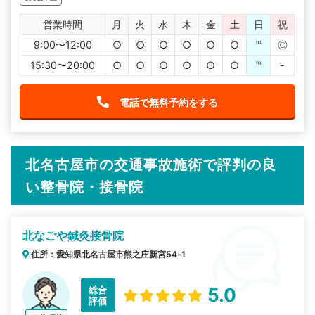
営業時間
月
火
水
木
金
土
日
祝
9:00〜12:00
○
○
○
○
○
○
℡
◎
15:30〜20:00
○
○
○
○
○
○
℡
-
電話で無料予約をする
北名古屋市の交通事故施術で評判の良
い整骨院・接骨院
北なごや鍼灸接骨院
住所：愛知県北名古屋市熊之庄新宮54‐1
総合
5.0
評価