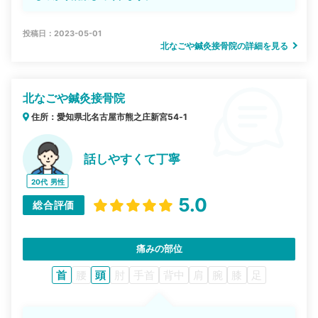
投稿日：2023-05-01
北なごや鍼灸接骨院の詳細を見る
北なごや鍼灸接骨院
住所：愛知県北名古屋市熊之庄新宮54‐1
話しやすくて丁寧
20代
男性
5.0
総合評価
痛みの部位
首
腰
頭
肘
手首
背中
肩
腕
膝
足