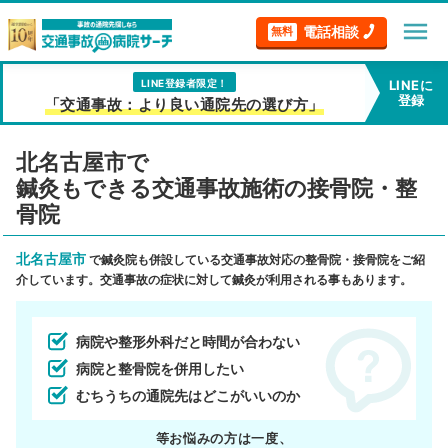
menu
電話相談
無料
LINE登録者限定！
LINEに
登録
「交通事故：より良い通院先の選び方」
北名古屋市で
鍼灸もできる交通事故施術の接骨院・整
骨院
北名古屋市
で鍼灸院も併設している交通事故対応の整骨院・接骨院をご紹
介しています。交通事故の症状に対して鍼灸が利用される事もあります。
病院や整形外科だと時間が合わない
病院と整骨院を併用したい
むちうちの通院先はどこがいいのか
等お悩みの方は一度、