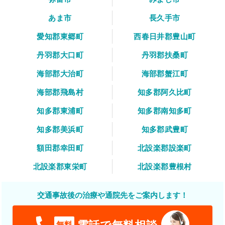
あま市
長久手市
愛知郡東郷町
西春日井郡豊山町
丹羽郡大口町
丹羽郡扶桑町
海部郡大治町
海部郡蟹江町
海部郡飛島村
知多郡阿久比町
知多郡東浦町
知多郡南知多町
知多郡美浜町
知多郡武豊町
額田郡幸田町
北設楽郡設楽町
北設楽郡東栄町
北設楽郡豊根村
交通事故後の治療や通院先をご案内します！
電話で無料相談
無料