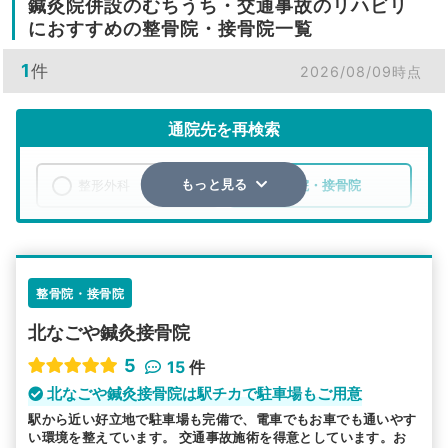
鍼灸院併設のむちうち・交通事故のリハビリ
におすすめの整骨院・接骨院一覧
1
件
2026/08/09時点
通院先を再検索
整形外科
整骨院・接骨院
もっと見る
エリア
愛知県
北名古屋市
検索する
整骨院・接骨院
北なごや鍼灸接骨院
詳細条件で絞り込む
5
15
件
その他の検索方法
北なごや鍼灸接骨院は駅チカで駐車場もご用意
駅から近い好立地で駐車場も完備で、電車でもお車でも通いやす
駅から探す
院名から探す
い環境を整えています。 交通事故施術を得意としています。お