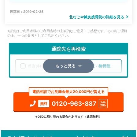
投稿日：2019-02-28
北なごや鍼灸接骨院の詳細を見る
※評判はご利用者様のご利用当時の主観的なご意見・ご感想です。その点ご理解
の上、一つの参考としてご活用ください。
通院先を再検索
整形外科
整骨院・接骨院
もっと見る
エリア
愛知県
北名古屋市
電話相談でお見舞金最大20,000円が貰える
検索する
0120-963-887
24h
無料
対応
詳細条件で絞り込む
※050に切り替わる場合があります（通話無料）
その他の検索方法