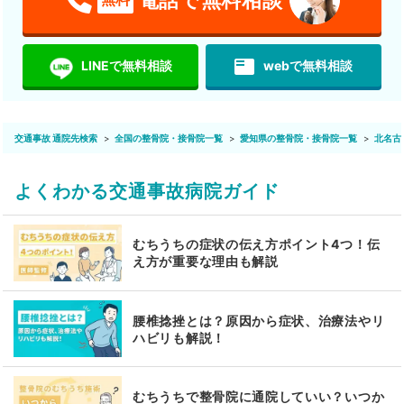
featured_play_list
LINEで無料相談
webで無料相談
交通事故 通院先検索
全国の整骨院・接骨院一覧
愛知県の整骨院・接骨院一覧
北名古
よくわかる交通事故病院ガイド
むちうちの症状の伝え方ポイント4つ！伝
え方が重要な理由も解説
腰椎捻挫とは？原因から症状、治療法やリ
ハビリも解説！
むちうちで整骨院に通院していい？いつか