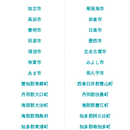
知立市
尾張旭市
高浜市
岩倉市
豊明市
日進市
田原市
愛西市
清須市
北名古屋市
弥富市
みよし市
あま市
長久手市
愛知郡東郷町
西春日井郡豊山町
丹羽郡大口町
丹羽郡扶桑町
海部郡大治町
海部郡蟹江町
海部郡飛島村
知多郡阿久比町
知多郡東浦町
知多郡南知多町