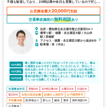
子様も歓迎しており、20時以降や休日も営業しているので忙し
い方もご都合に合わせてお越しいただけます。
20,000
お見舞金最大
円支給
無料相談
交通事故施術の
あり
住所：愛知県北名古屋市熊之庄新宮54‐1
最寄り駅： 徳重・名古屋芸大駅 / 大山寺
駅 / 西春駅
アクセス：徳重・名古屋芸大駅から徒歩8分
駐車場：有（18台）
痛い箇所を触っただけでわかってすごかったですし、痛み
40代男性
の原因をわかりやすく説明していただいたり、安心して通
院できました。
先生も話しやすくリハビリ後は信じられないほど体が楽に
40代男性
なります。痛いところもしっかりケアしてくださり質問に
もわかりやすく丁寧に答えてくださいます。
最初の説明が丁寧にで安心しました。先生達もとても親切
30代女性
でしっかり治療してくれます。
交通事故対応
早朝OK
20時以降OK
土曜日OK
日祝OK
祝日OK
女性の先生在籍
妊婦さん対応可
お子様同伴可
予約優先制
駐車場あり
駅ちか
鍼灸
整体
無料相談OK
お見舞金