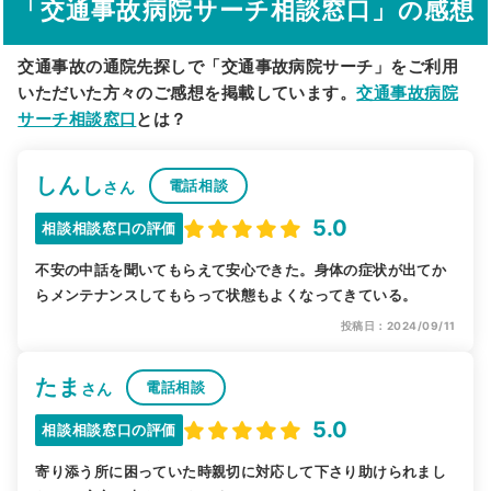
「交通事故病院サーチ相談窓口」の感想
駅から探す
院名から探す
交通事故の通院先探しで「交通事故病院サーチ」をご利用
いただいた方々のご感想を掲載しています。
交通事故病院
サーチ相談窓口
とは？
しんし
電話相談
さん
5.0
相談相談窓口の評価
不安の中話を聞いてもらえて安心できた。身体の症状が出てか
らメンテナンスしてもらって状態もよくなってきている。
投稿日：2024/09/11
たま
電話相談
さん
5.0
相談相談窓口の評価
寄り添う所に困っていた時親切に対応して下さり助けられまし