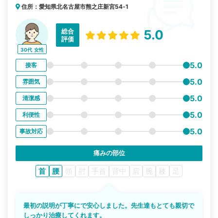
住所：愛知県北名古屋市熊之庄新宮54‐1
総合
5.0
評価
30代
女性
5.0
接客
5.0
雰囲気
5.0
清潔感
5.0
利便性
5.0
事故対応
痛みの部位
首
腰
頭
肘
手首
背中
肩
腕
膝
足
最初の説明が丁寧にで安心しました。先生達もとても親切で
しっかり治療してくれます。