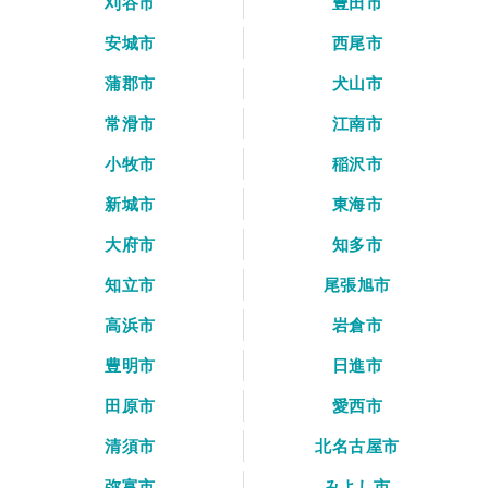
刈谷市
豊田市
安城市
西尾市
蒲郡市
犬山市
常滑市
江南市
小牧市
稲沢市
新城市
東海市
大府市
知多市
知立市
尾張旭市
高浜市
岩倉市
豊明市
日進市
田原市
愛西市
清須市
北名古屋市
弥富市
みよし市