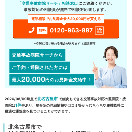
「交通事故病院サーチ」相談窓口
にご連絡ください。
事故対応の相談員が無料で相談対応致します。
電話相談でお見舞金最大20,000円が貰える
0120-963-887
24h
無料
対応
※050に切り替わる場合があります（通話無料）
交通事故病院サーチから
ご予約・通院された方には
20,000
最大
円
のお見舞金支給中！
北名古屋市
2026/08/09時点で
で鍼灸もできる交通事故対応の整骨院・接
1件
骨院は
件あり、整骨院の詳細情報や口コミ等からむちうちや腰椎捻挫に
最適な通院先を見つけることができます。
北名古屋市で