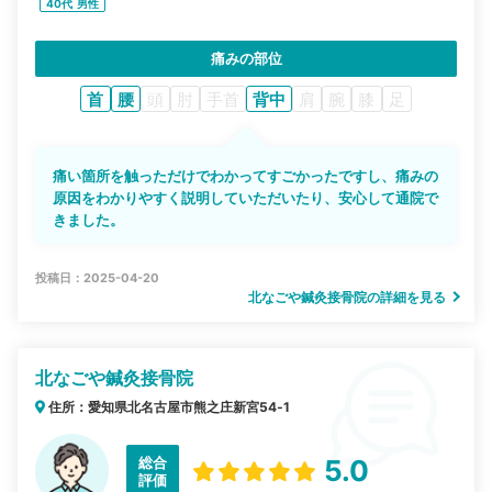
40代
男性
痛みの部位
首
腰
頭
肘
手首
背中
肩
腕
膝
足
痛い箇所を触っただけでわかってすごかったですし、痛みの
原因をわかりやすく説明していただいたり、安心して通院で
きました。
投稿日：2025-04-20
北なごや鍼灸接骨院の詳細を見る
北なごや鍼灸接骨院
住所：愛知県北名古屋市熊之庄新宮54‐1
総合
5.0
評価