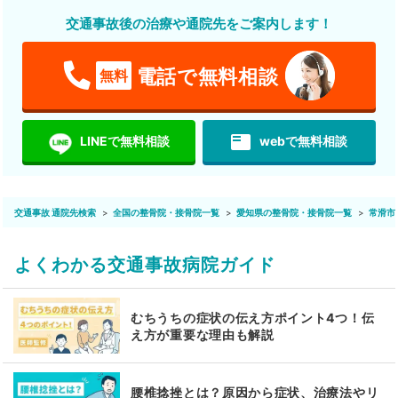
交通事故後の治療や通院先をご案内します！
電話で無料相談
無料
featured_play_list
LINEで無料相談
webで無料相談
交通事故 通院先検索
全国の整骨院・接骨院一覧
愛知県の整骨院・接骨院一覧
常滑市
よくわかる交通事故病院ガイド
むちうちの症状の伝え方ポイント4つ！伝
え方が重要な理由も解説
腰椎捻挫とは？原因から症状、治療法やリ