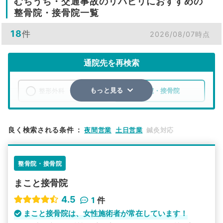
むちうち・交通事故のリハビリにおすすめの
整骨院・接骨院一覧
18
件
2026/08/07時点
通院先を再検索
整形外科
整骨院・接骨院
もっと見る
エリア
愛知県
常滑市
良く検索される条件
：
夜間営業
土日営業
鍼灸対応
検索する
整骨院・接骨院
詳細条件で絞り込む
まこと接骨院
その他の検索方法
4.5
1
件
駅から探す
院名から探す
まこと接骨院は、女性施術者が常在しています！