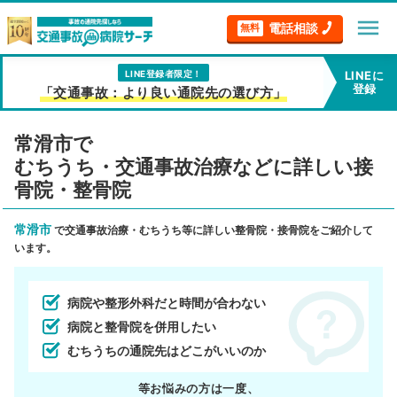
menu
電話相談
無料
LINE登録者限定！
LINEに
登録
「交通事故：より良い通院先の選び方」
常滑市で
むちうち・交通事故治療などに詳しい接
骨院・整骨院
常滑市
で交通事故治療・むちうち等に詳しい整骨院・接骨院をご紹介して
います。
病院や整形外科だと時間が合わない
病院と整骨院を併用したい
むちうちの通院先はどこがいいのか
等お悩みの方は一度、