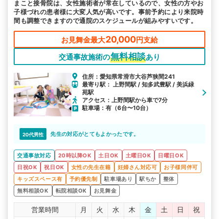
まこと接骨院は、女性施術者が常在しているので、女性の方やお
子様づれの患者様に大変人気が高いです。事前予約により来院時
間も調整できますので通院のスケジュールが組みやすいです。
20,000
お見舞金最大
円支給
無料相談
交通事故施術の
あり
住所：愛知県常滑市大谷芦狭間241
最寄り駅： 上野間駅 / 知多武豊駅 / 美浜緑
苑駅
アクセス：上野間駅から車で7分
駐車場：有（6台〜10台）
先生の対応がとてもよかったです。
20代男性
交通事故対応
20時以降OK
土日OK
土曜日OK
日曜日OK
日祝OK
祝日OK
女性の先生在籍
妊婦さん対応可
お子様同伴可
キッズスペース有
予約優先制
駐車場あり
駅ちか
整体
無料相談OK
転院相談OK
お見舞金
営業時間
月
火
水
木
金
土
日
祝