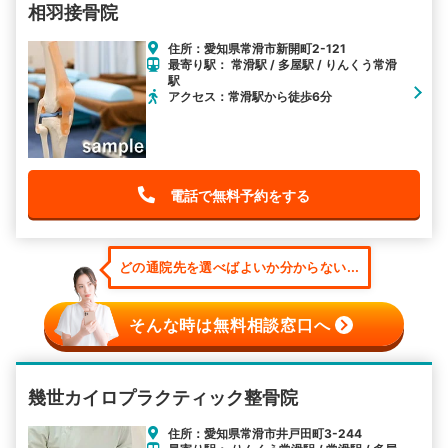
相羽接骨院
住所：愛知県常滑市新開町2-121
最寄り駅： 常滑駅 / 多屋駅 / りんくう常滑
駅
アクセス：常滑駅から徒歩6分
電話で無料予約をする
どの通院先を選べばよいか分からない...
そんな時は無料相談窓口へ
幾世カイロプラクティック整骨院
住所：愛知県常滑市井戸田町3-244