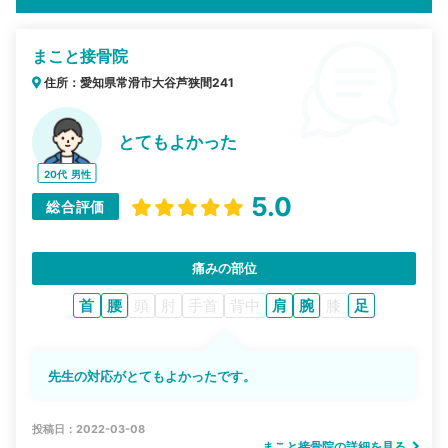
まこと接骨院
住所：愛知県常滑市大谷芦狭間241
とてもよかった
20代
男性
5.0
総合評価
痛みの部位
首
腰
頭
肘
手首
背中
肩
腕
膝
足
先生の対応がとてもよかったです。
投稿日：2022-03-08
まこと接骨院の詳細を見る