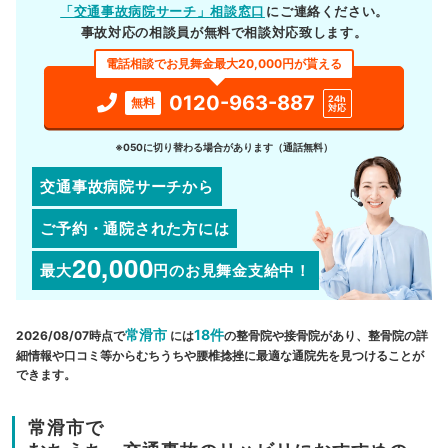
「交通事故病院サーチ」相談窓口
にご連絡ください。
事故対応の相談員が無料で相談対応致します。
電話相談でお見舞金最大20,000円が貰える
0120-963-887
24h
無料
対応
※050に切り替わる場合があります（通話無料）
交通事故病院サーチから
ご予約・通院された方には
20,000
最大
円
のお見舞金支給中！
常滑市
18件
2026/08/07時点で
には
の整骨院や接骨院があり、整骨院の詳
細情報や口コミ等からむちうちや腰椎捻挫に最適な通院先を見つけることが
できます。
常滑市で