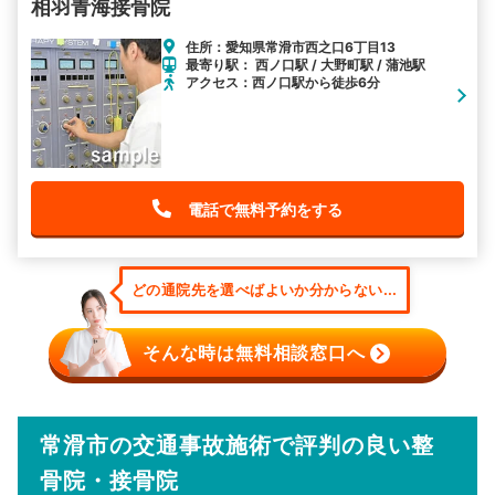
相羽青海接骨院
住所：愛知県常滑市西之口6丁目13
最寄り駅： 西ノ口駅 / 大野町駅 / 蒲池駅
アクセス：西ノ口駅から徒歩6分
電話で無料予約をする
どの通院先を選べばよいか分からない...
そんな時は無料相談窓口へ
常滑市の交通事故施術で評判の良い整
骨院・接骨院