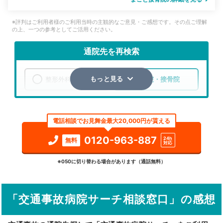
※評判はご利用者様のご利用当時の主観的なご意見・ご感想です。その点ご理解
の上、一つの参考としてご活用ください。
通院先を再検索
整形外科
整骨院・接骨院
もっと見る
エリア
愛知県
常滑市
電話相談でお見舞金最大20,000円が貰える
検索する
0120-963-887
24h
無料
対応
詳細条件で絞り込む
※050に切り替わる場合があります（通話無料）
その他の検索方法
「交通事故病院サーチ相談窓口」の感想
駅から探す
院名から探す