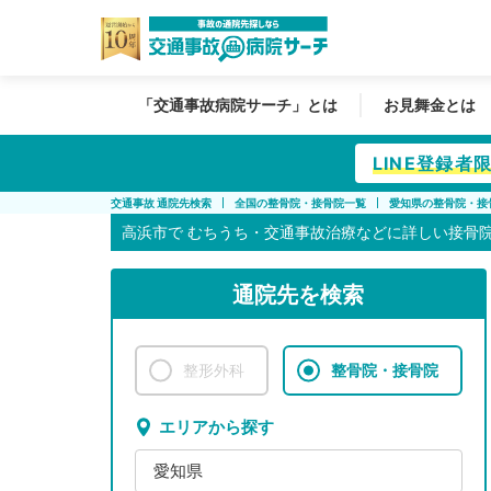
「交通事故病院サーチ」とは
お見舞金とは
LINE登録
交通事故 通院先検索
全国の整骨院・接骨院一覧
愛知県の整骨院・接
高浜市で
むちうち・交通事故治療などに詳しい接骨
通院先を検索
整形外科
整骨院・接骨院
エリアから探す
愛知県