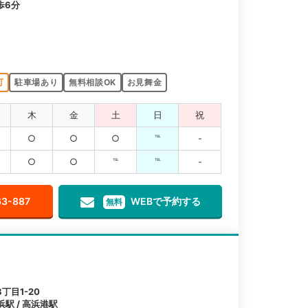
歩6分
可
駐車場あり
無料相談OK
お見舞金
木
金
土
日
祝
○
○
○
℡
-
○
○
℡
℡
-
63-887
WEBで予約する
無料
丁目1-20
浜駅 / 高浜港駅