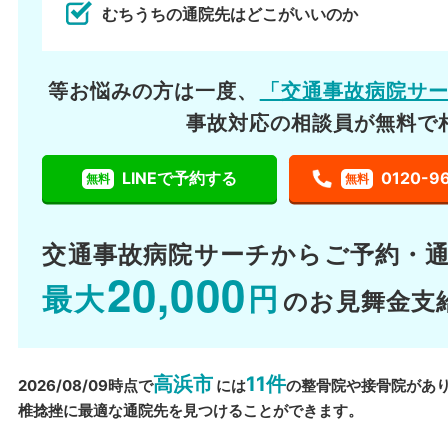
むちうちの通院先はどこがいいのか
等お悩みの方は一度、
「交通事故病院サ
事故対応の相談員が無料で
LINEで予約する
0120-9
無料
無料
交通事故病院サーチから
ご予約・
20,000
最大
円
のお見舞金支
高浜市
11件
2026/08/09時点で
には
の整骨院や接骨院があ
椎捻挫に最適な通院先を見つけることができます。