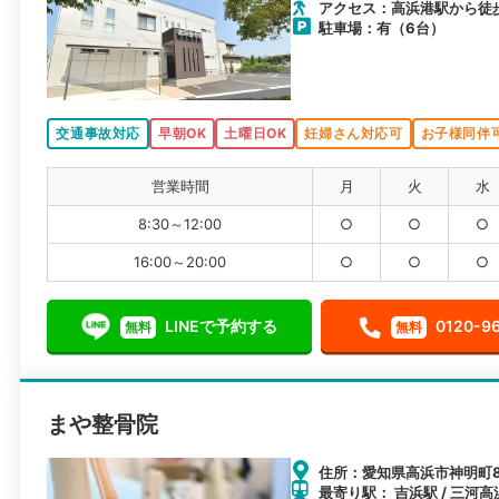
アクセス：高浜港駅から徒
駐車場：有（6台）
交通事故対応
早朝OK
土曜日OK
妊婦さん対応可
お子様同伴
営業時間
月
火
水
8:30～12:00
○
○
○
16:00～20:00
○
○
○
LINEで予約する
0120-9
無料
無料
まや整骨院
住所：愛知県高浜市神明町8
最寄り駅： 吉浜駅 / 三河高