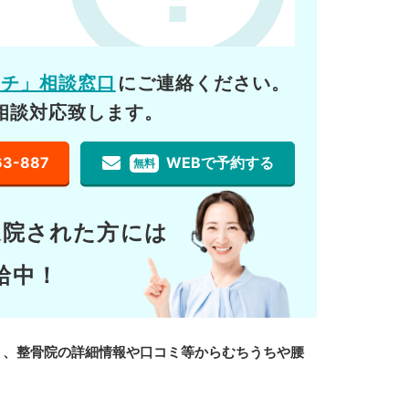
ーチ」相談窓口
にご連絡ください。
相談対応致します。
63-887
WEBで予約する
無料
通院された方には
給中！
り、整骨院の詳細情報や口コミ等からむちうちや腰