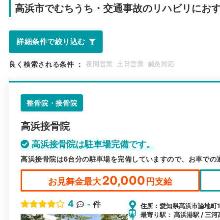
高浜市で
むちうち・交通事故のリハビリにお
詳細条件で絞り込む
良く検索される条件
：
夜間営業
土日営業
鍼灸対応
整骨院・接骨院
高浜接骨院
高浜接骨院は駐車場完備です。
高浜接骨院は6台分の駐車場を完備していますので、お車での
20,000
お見舞金最大
円支給
4
-
件
住所：愛知県高浜市論地町1-
最寄り駅： 高浜港駅 / 三河