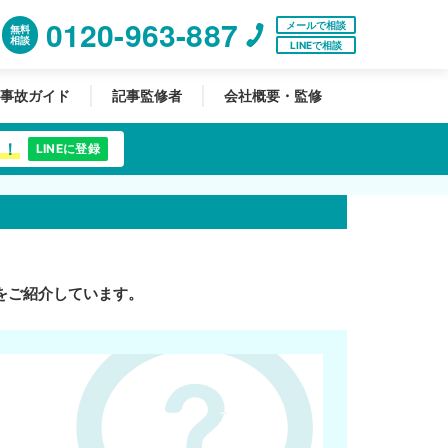
0120-963-887
メールで相談
無料
相談
LINEで相談
事故ガイド
記事監修者
会社概要・監修
中！
LINEに登録
をご紹介しています。