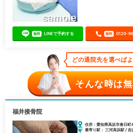
LINEで予約する
0120-9
無料
無料
どの通院先を選べばよい
そんな時は無
福井接骨院
住所：愛知県高浜市春日町4-
最寄り駅： 三河高浜駅 / 吉