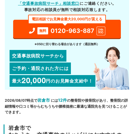
「交通事故病院サーチ」相談窓口
にご連絡ください。
事故対応の相談員が無料で相談対応致します。
電話相談でお見舞金最大20,000円が貰える
0120-963-887
24h
無料
対応
※050に切り替わる場合があります（通話無料）
交通事故病院サーチから
ご予約・通院された方には
20,000
最大
円
のお見舞金支給中！
岩倉市
12件
2026/08/07時点で
には
の整骨院や接骨院があり、整骨院の詳
細情報や口コミ等からむちうちや腰椎捻挫に最適な通院先を見つけることが
できます。
岩倉市で