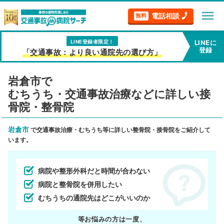
menu
電話相談
無料
LINE登録者限定！
LINEに
登録
「交通事故：より良い通院先の選び方」
岩倉市で
むちうち・交通事故治療などに詳しい接
骨院・整骨院
岩倉市
で交通事故治療・むちうち等に詳しい整骨院・接骨院をご紹介して
います。
病院や整形外科だと時間が合わない
病院と整骨院を併用したい
むちうちの通院先はどこがいいのか
等お悩みの方は一度、