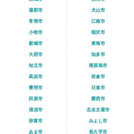
蒲郡市
犬山市
常滑市
江南市
小牧市
稲沢市
新城市
東海市
大府市
知多市
知立市
尾張旭市
高浜市
岩倉市
豊明市
日進市
田原市
愛西市
清須市
北名古屋市
弥富市
みよし市
あま市
長久手市