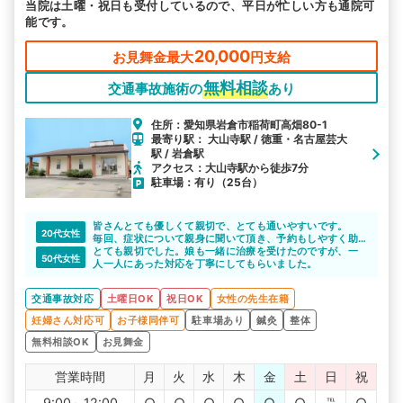
当院は土曜・祝日も受付しているので、平日が忙しい方も通院可
能です。
20,000
お見舞金最大
円支給
無料相談
交通事故施術の
あり
住所：愛知県岩倉市稲荷町高畑80-1
最寄り駅： 大山寺駅 / 徳重・名古屋芸大
駅 / 岩倉駅
アクセス：大山寺駅から徒歩7分
駐車場：有り（25台）
皆さんとても優しくて親切で、とても通いやすいです。
20代女性
毎回、症状について親身に聞いて頂き、予約もしやすく助
かりました。
とても親切でした。娘も一緒に治療を受けたのですが、一
50代女性
人一人にあった対応を丁寧にしてもらいました。
交通事故対応
土曜日OK
祝日OK
女性の先生在籍
妊婦さん対応可
お子様同伴可
駐車場あり
鍼灸
整体
無料相談OK
お見舞金
営業時間
月
火
水
木
金
土
日
祝
9:00～12:00
○
○
○
○
○
○
℡
○