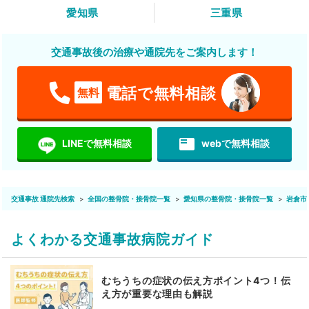
愛知県
三重県
交通事故後の治療や通院先をご案内します！
電話で無料相談
無料
featured_play_list
LINEで無料相談
webで無料相談
交通事故 通院先検索
全国の整骨院・接骨院一覧
愛知県の整骨院・接骨院一覧
岩倉市
よくわかる交通事故病院ガイド
むちうちの症状の伝え方ポイント4つ！伝
え方が重要な理由も解説