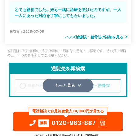
とても親切でした。娘も一緒に治療を受けたのですが、一人
一人にあった対応を丁寧にしてもらいました。
投稿日：2025-07-05
ハンズ治療院・整骨院の詳細を見る
※評判はご利用者様のご利用当時の主観的なご意見・ご感想です。その点ご理解
の上、一つの参考としてご活用ください。
通院先を再検索
整形外科
整骨院・接骨院
もっと見る
エリア
愛知県
岩倉市
電話相談でお見舞金最大20,000円が貰える
検索する
0120-963-887
24h
無料
対応
詳細条件で絞り込む
※050に切り替わる場合があります（通話無料）