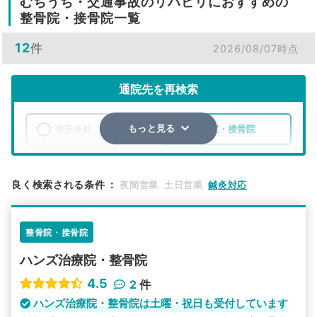
むちうち・交通事故のリハビリにおすすめの
整骨院・接骨院一覧
12
件
2026/08/07時点
通院先を再検索
整形外科
整骨院・接骨院
もっと見る
エリア
愛知県
岩倉市
良く検索される条件
：
夜間営業
土日営業
鍼灸対応
検索する
整骨院・接骨院
詳細条件で絞り込む
ハンズ治療院・整骨院
その他の検索方法
4.5
2
件
駅から探す
院名から探す
ハンズ治療院・整骨院は土曜・祝日も受付しています