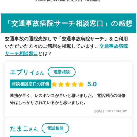
その他の検索方法
「交通事故病院サーチ相談窓口」の感想
駅から探す
院名から探す
交通事故の通院先探しで「交通事故病院サーチ」をご利用
いただいた方々のご感想を掲載しています。
交通事故病院
サーチ相談窓口
とは？
エブリィ
電話相談
さん
5.0
相談相談窓口の評価
連携が早く、レスポンスが早いと思いました。 電話対応の研修
等はしっかりされているかと思いました。
投稿日：2025/08/02
たまこ
電話相談
さん