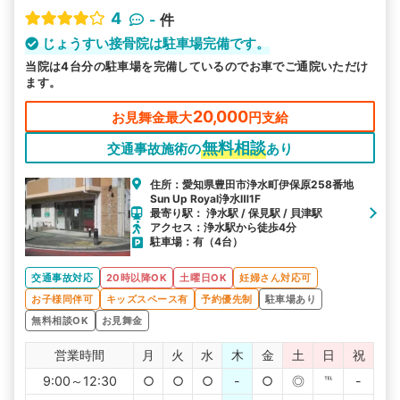
4
-
件
じょうすい接骨院は駐車場完備です。
当院は4台分の駐車場を完備しているのでお車でご通院いただけ
ます。
20,000
お見舞金最大
円支給
無料相談
交通事故施術の
あり
住所：愛知県豊田市浄水町伊保原258番地
Sun Up Royal浄水Ⅲ1F
最寄り駅： 浄水駅 / 保見駅 / 貝津駅
アクセス：浄水駅から徒歩4分
駐車場：有（4台）
交通事故対応
20時以降OK
土曜日OK
妊婦さん対応可
お子様同伴可
キッズスペース有
予約優先制
駐車場あり
無料相談OK
お見舞金
営業時間
月
火
水
木
金
土
日
祝
9:00～12:30
○
○
○
-
○
◎
℡
-