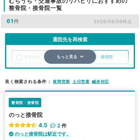
むちうち・交通事故のリハビリにおすすめの
整骨院・接骨院一覧
61
件
2026/08/06時点
通院先を再検索
整形外科
整骨院・接骨院
もっと見る
エリア
愛知県
豊田市
良く検索される条件
：
夜間営業
土日営業
鍼灸対応
検索する
整骨院・接骨院
詳細条件で絞り込む
のっと接骨院
その他の検索方法
4.5
2
件
駅から探す
院名から探す
のっと接骨院は駅近です。