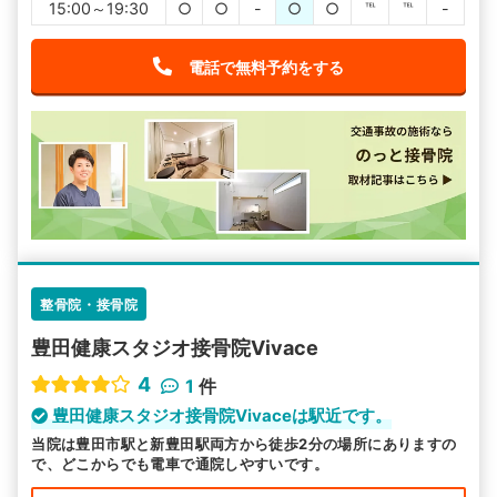
15:00～19:30
○
○
-
○
○
℡
℡
-
電話で無料予約をする
整骨院・接骨院
豊田健康スタジオ接骨院Vivace
4
1
件
豊田健康スタジオ接骨院Vivaceは駅近です。
当院は豊田市駅と新豊田駅両方から徒歩2分の場所にありますの
で、どこからでも電車で通院しやすいです。