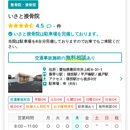
整骨院・接骨院
いさと接骨院
4.5
-
件
いさと接骨院は駐車場を完備しております。
当院は駐車場を8台分完備しておりますのでお車でもご来院くだ
さい。
無料相談
交通事故施術の
あり
住所：愛知県豊田市井上町4-31-1
最寄り駅： 猿投駅 / 平戸橋駅 / 越戸駅
アクセス：猿投駅から徒歩3分
駐車場：有（8台）
交通事故対応
早朝OK
土日OK
土曜日OK
日曜日OK
日祝OK
祝日OK
妊婦さん対応可
お子様同伴可
駐車場あり
無料相談OK
営業時間
月
火
水
木
金
土
日
祝
8:00～11:00
○
○
○
○
○
℡
℡
◎