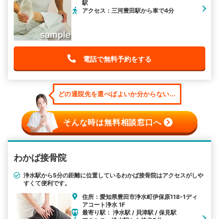
駅
アクセス：三河豊田駅から車で4分
電話で無料予約をする
どの通院先を選べばよいか分からない...
そんな時は無料相談窓口へ
わかば接骨院
浄水駅から5分の距離に位置しているわかば接骨院はアクセスがしや
すくて便利です。
住所：愛知県豊田市浄水町伊保原118-1ディ
アコート浄水 1F
最寄り駅： 浄水駅 / 貝津駅 / 保見駅