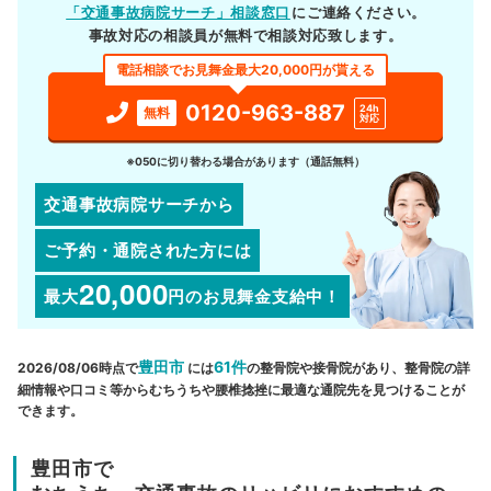
「交通事故病院サーチ」相談窓口
にご連絡ください。
事故対応の相談員が無料で相談対応致します。
電話相談でお見舞金最大20,000円が貰える
0120-963-887
24h
無料
対応
※050に切り替わる場合があります（通話無料）
交通事故病院サーチから
ご予約・通院された方には
20,000
最大
円
のお見舞金支給中！
豊田市
61件
2026/08/06時点で
には
の整骨院や接骨院があり、整骨院の詳
細情報や口コミ等からむちうちや腰椎捻挫に最適な通院先を見つけることが
できます。
豊田市で