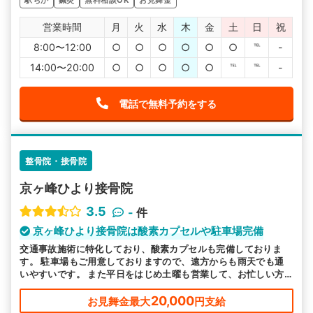
営業時間
月
火
水
木
金
土
日
祝
8:00〜12:00
○
○
○
○
○
○
℡
-
14:00〜20:00
○
○
○
○
○
℡
℡
-
電話で無料予約をする
整骨院・接骨院
京ヶ峰ひより接骨院
3.5
-
件
京ヶ峰ひより接骨院は酸素カプセルや駐車場完備
交通事故施術に特化しており、酸素カプセルも完備しておりま
す。 駐車場もご用意しておりますので、遠方からも雨天でも通
いやすいです。 また平日をはじめ土曜も営業して、お忙しい方
にも通いやすい環境を整えて、皆様のお越しをお待ちしておりま
す。
20,000
お見舞金最大
円支給