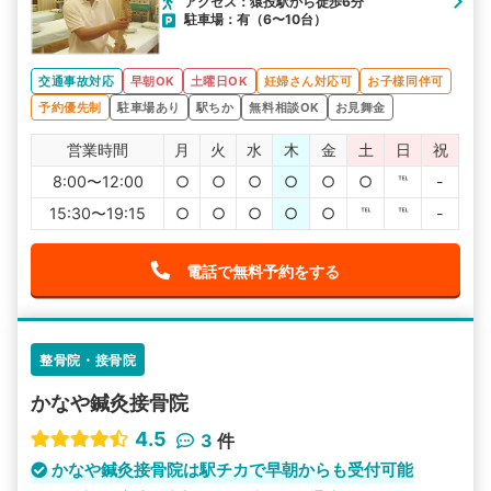
アクセス：猿投駅から徒歩6分
駐車場：有（6〜10台）
交通事故対応
早朝OK
土曜日OK
妊婦さん対応可
お子様同伴可
予約優先制
駐車場あり
駅ちか
無料相談OK
お見舞金
営業時間
月
火
水
木
金
土
日
祝
8:00〜12:00
○
○
○
○
○
○
℡
-
15:30〜19:15
○
○
○
○
○
℡
℡
-
電話で無料予約をする
整骨院・接骨院
かなや鍼灸接骨院
4.5
3
件
かなや鍼灸接骨院は駅チカで早朝からも受付可能