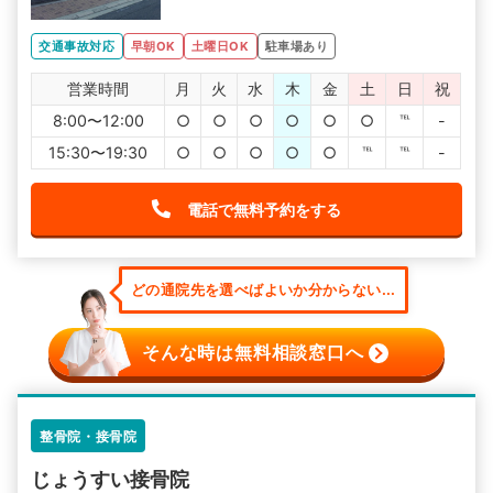
交通事故対応
早朝OK
土曜日OK
駐車場あり
営業時間
月
火
水
木
金
土
日
祝
8:00〜12:00
○
○
○
○
○
○
℡
-
15:30〜19:30
○
○
○
○
○
℡
℡
-
電話で無料予約をする
どの通院先を選べばよいか分からない...
そんな時は無料相談窓口へ
整骨院・接骨院
じょうすい接骨院