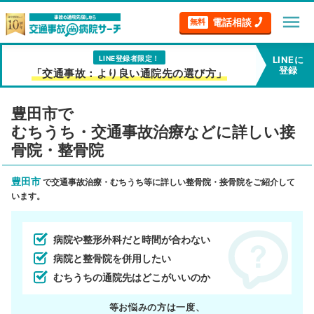
menu
電話相談
無料
LINE登録者限定！
LINEに
登録
「交通事故：より良い通院先の選び方」
豊田市で
むちうち・交通事故治療などに詳しい接
骨院・整骨院
豊田市
で交通事故治療・むちうち等に詳しい整骨院・接骨院をご紹介して
います。
病院や整形外科だと時間が合わない
病院と整骨院を併用したい
むちうちの通院先はどこがいいのか
等お悩みの方は一度、