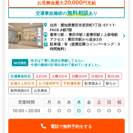
20,000
お見舞金最大
円支給
無料相談
交通事故施術の
あり
住所：愛知県豊田市若宮町1丁目-57-1 T-
FACE A館7階
最寄り駅： 豊田市駅 / 新豊田駅 / 上挙母駅
アクセス：豊田市駅から徒歩2分
駐車場：有（提携近隣コインパーキング・3
時間無料）
先ずは丁寧に現状を理解してもらい
50代男性
今後の施術の計画を決めて進めていきました。
いつも親切にスタッフの方は
対応頂き感謝しています。
交通事故対応
土日OK
土曜日OK
日曜日OK
日祝OK
祝日OK
妊婦さん対応可
お子様同伴可
予約優先制
駐車場あり
駅ちか
無料相談OK
お見舞金
営業時間
月
火
水
木
金
土
日
祝
10:00～20:00
○
○
○
○
○
○
○
○
電話で無料予約をする