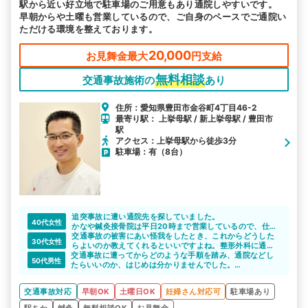
駅から近い好立地で駐車場のご用意もあり通院しやすいです。
早朝からや土曜も営業しているので、ご自身のペースでご通院い
ただける環境を整えております。
20,000
お見舞金最大
円支給
無料相談
交通事故施術の
あり
住所：愛知県豊田市金谷町4丁目46-2
最寄り駅： 上挙母駅 / 新上挙母駅 / 豊田市
駅
アクセス：上挙母駅から徒歩3分
駐車場：有（8台）
追突事故に遭い通院先を探していました。
40代女性
かなや鍼灸接骨院は平日20時まで営業しているので、仕事
終わりもしっかり通院できました。
交通事故の被害にあい怪我をしたとき、これからどうした
30代女性
らよいのか教えてくれるといいですよね。整形外科に通院
交通事故に遭ってからどのような手順を踏み、通院などし
しながら整骨院を併用したいという相談に乗ってくれる
50代男性
たらいいのか、はじめは分かりませんでした。
と、心強いかと思います。
かなや鍼灸接骨院さんに相談したら、診断書の取り方から
施術を受ける流れなどとても詳しく教えてくれました。
交通事故対応
早朝OK
土曜日OK
妊婦さん対応可
駐車場あり
駅ちか
鍼灸
無料相談OK
お見舞金