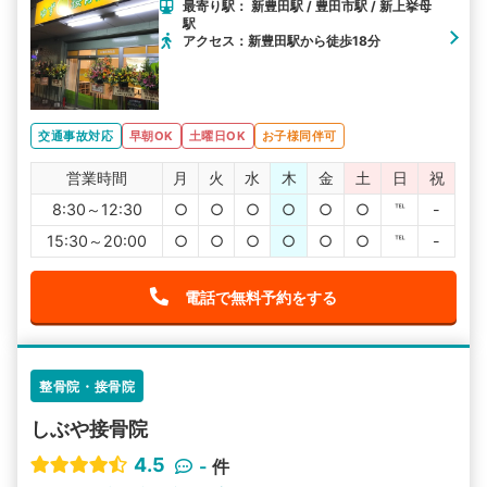
最寄り駅： 新豊田駅 / 豊田市駅 / 新上挙母
駅
アクセス：新豊田駅から徒歩18分
交通事故対応
早朝OK
土曜日OK
お子様同伴可
営業時間
月
火
水
木
金
土
日
祝
8:30～12:30
○
○
○
○
○
○
℡
-
15:30～20:00
○
○
○
○
○
○
℡
-
電話で無料予約をする
整骨院・接骨院
しぶや接骨院
4.5
-
件