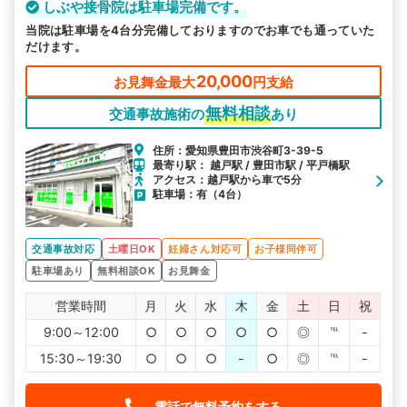
しぶや接骨院は駐車場完備です。
当院は駐車場を4台分完備しておりますのでお車でも通っていた
だけます。
20,000
お見舞金最大
円支給
無料相談
交通事故施術の
あり
住所：愛知県豊田市渋谷町3-39-5
最寄り駅： 越戸駅 / 豊田市駅 / 平戸橋駅
アクセス：越戸駅から車で5分
駐車場：有（4台）
交通事故対応
土曜日OK
妊婦さん対応可
お子様同伴可
駐車場あり
無料相談OK
お見舞金
営業時間
月
火
水
木
金
土
日
祝
9:00～12:00
○
○
○
○
○
◎
℡
-
15:30～19:30
○
○
○
-
○
◎
℡
-
電話で無料予約をする