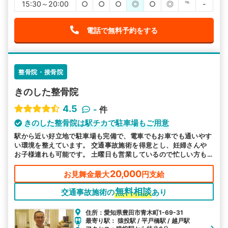
15:30～20:00
○
○
○
◎
○
◎
℡
-
電話で無料予約をする
整骨院・接骨院
きのした整骨院
4.5
-
件
きのした整骨院は駅チカで駐車場もご用意
駅から近い好立地で駐車場も完備で、電車でもお車でも通いやす
い環境を整えています。 交通事故施術を得意とし、妊婦さんや
お子様連れも可能です。 土曜日も営業しているので忙しい方も
ご都合に合わせてお越しいただけます。
20,000
お見舞金最大
円支給
無料相談
交通事故施術の
あり
住所：愛知県豊田市青木町1-69-31
最寄り駅： 猿投駅 / 平戸橋駅 / 越戸駅