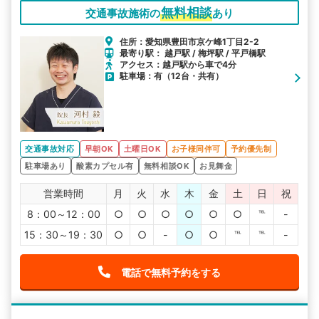
無料相談
交通事故施術の
あり
住所：愛知県豊田市京ケ峰1丁目2-2
最寄り駅： 越戸駅 / 梅坪駅 / 平戸橋駅
アクセス：越戸駅から車で4分
駐車場：有（12台・共有）
交通事故対応
早朝OK
土曜日OK
お子様同伴可
予約優先制
駐車場あり
酸素カプセル有
無料相談OK
お見舞金
営業時間
月
火
水
木
金
土
日
祝
8：00～12：00
○
○
○
○
○
○
℡
-
15：30～19：30
○
○
-
○
○
℡
℡
-
電話で無料予約をする