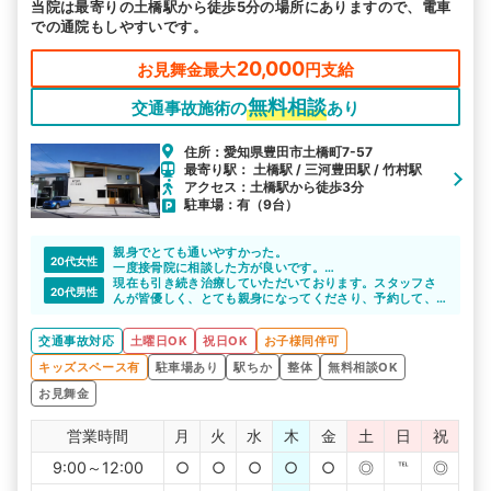
当院は最寄りの土橋駅から徒歩5分の場所にありますので、電車
での通院もしやすいです。
20,000
お見舞金最大
円支給
無料相談
交通事故施術の
あり
住所：愛知県豊田市土橋町7-57
最寄り駅： 土橋駅 / 三河豊田駅 / 竹村駅
アクセス：土橋駅から徒歩3分
駐車場：有（9台）
親身でとても通いやすかった。
20代女性
一度接骨院に相談した方が良いです。
事故後の色々な面倒ごとがスムーズに進むと思います。
現在も引き続き治療していただいております。スタッフさ
20代男性
んが皆優しく、とても親身になってくださり、予約して、
行くとすぐに治療が受けられるので、仕事で日中治療が受
けられない私はとても助かっています。
交通事故対応
土曜日OK
祝日OK
お子様同伴可
キッズスペース有
駐車場あり
駅ちか
整体
無料相談OK
お見舞金
営業時間
月
火
水
木
金
土
日
祝
9:00～12:00
○
○
○
○
○
◎
℡
◎