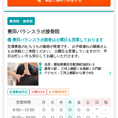
整骨院・接骨院
豊田バランスラボ接骨院
豊田バランスラボ接骨は土曜日も営業しております
交通事故のむちうちの施術が得意です。 お子様連れの親御さん
もお気軽にご来院ください。 土曜日も営業していますので、平
日お忙しい方も安心してお越しいただけます。
住所：愛知県豊田市配津町池田5-3
最寄り駅： 三河上郷駅 / 永覚駅 / 大門駅
アクセス：三河上郷駅から車で4分
交通事故対応
土曜日OK
お子様同伴可
営業時間
月
火
水
木
金
土
日
祝
9:00～12:00
○
○
○
○
○
○
℡
-
16:00～20:00
○
○
◎
○
○
◎
℡
-