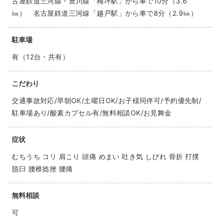
古屋鉄道三河線・豊川線「梅坪駅」から車で10分（3.6
㎞） 名古屋鉄道三河線「越戸駅」から車で8分（2.9㎞）
駐車場
有（12台・共有）
こだわり
交通事故対応/早朝OK/土曜日OK/お子様同伴可/予約優先制/
駐車場あり/酸素カプセル有/無料相談OK/お見舞金
症状
むちうち コリ 肩こり 頭痛 めまい 吐き気 しびれ 骨折 打撲
脱臼 腰椎捻挫 腰痛
無料相談
可