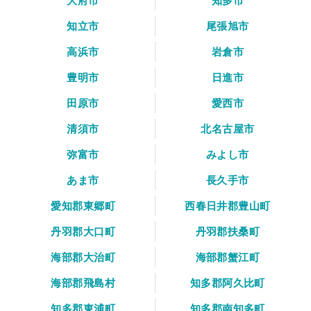
大府市
知多市
知立市
尾張旭市
高浜市
岩倉市
豊明市
日進市
田原市
愛西市
清須市
北名古屋市
弥富市
みよし市
あま市
長久手市
愛知郡東郷町
西春日井郡豊山町
丹羽郡大口町
丹羽郡扶桑町
海部郡大治町
海部郡蟹江町
海部郡飛島村
知多郡阿久比町
知多郡東浦町
知多郡南知多町