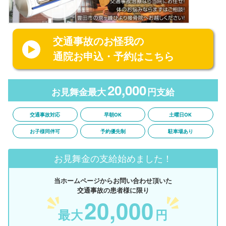
交通事故のお怪我の
通院お申込・予約はこちら
20,000
お見舞金最大
円支給
交通事故対応
早朝OK
土曜日OK
お子様同伴可
予約優先制
駐車場あり
お見舞金の支給始めました！
当ホームページからお問い合わせ頂いた
交通事故の患者様に限り
20,000
最大
円