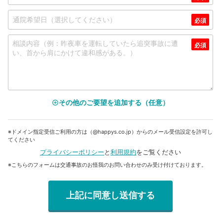
その他のご要望を追加する（任意）
add_circle_outline
※ドメイン指定受信ご利用の方は（@happys.co.jp）からのメール受信設定を許可し
てください
プライバシーポリシー
と
利用規約
をご覧ください
※こちらのフォームは交通事故のお怪我のお問い合わせのみ受け付けております。