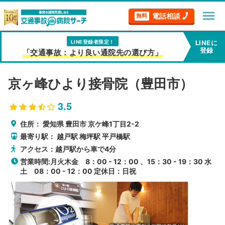
menu
電話相談
無料
LINE登録者限定！
LINEに
登録
「交通事故：より良い通院先の選び方」
京ヶ峰ひより接骨院（豊田市）
3.5
住所：
愛知県
豊田市
京ケ峰1丁目2-2
最寄り駅：
越戸駅
梅坪駅
平戸橋駅
アクセス：越戸駅から車で4分
営業時間:月火木金 8：00 - 12：00 、15：30 - 19：30 水
土 08：00 - 12：00 定休日：日祝