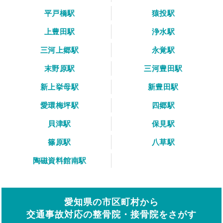
平戸橋駅
猿投駅
上豊田駅
浄水駅
三河上郷駅
永覚駅
末野原駅
三河豊田駅
新上挙母駅
新豊田駅
愛環梅坪駅
四郷駅
貝津駅
保見駅
篠原駅
八草駅
陶磁資料館南駅
愛知県の市区町村から
交通事故対応の整骨院・接骨院をさがす