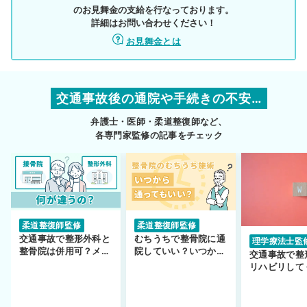
のお見舞金の支給を行なっております。
詳細はお問い合わせください！
お見舞金とは
交通事故後の通院や手続きの不安…
弁護士・医師・柔道整復師など、
各専門家監修の記事をチェック
柔道整復師監修
柔道整復師監修
交通事故で整形外科と
むちうちで整骨院に通
理学療法士監
整骨院は併用可？メリ
院していい？いつから
交通事故で整
ットや注意点を解説
通えるかや施術も解
リハビリして
説！
い…転院する