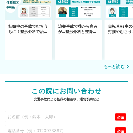
妊娠中の事故でむちう
追突事故で後から痛み
自転車vs車
ちに！整形外科で治療
が…整形外科と整骨院
打撲やむちう
できず
の併用通院〜示談まで
を進めるまで
もっと読む
この院にお問い合わせ
交通事故による怪我の相談や、通院予約など