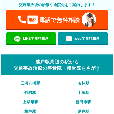
交通事故後の治療や通院先をご案内します！
電話で無料相談
無料
featured_play_list
LINEで無料相談
webで無料相談
越戸駅周辺の駅から
交通事故治療の整骨院・接骨院をさがす
三河八橋駅
若林駅
竹村駅
土橋駅
上挙母駅
豊田市駅
梅坪駅
越戸駅