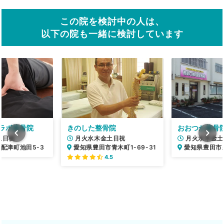
この院を検討中の人は、
以下の院も一緒に検討しています
ラボ接骨院
きのした整骨院
おおつか接骨
土日祝
月火水木金土日祝
月火水木金土
配津町池田5-3
愛知県豊田市青木町1-69-31
愛知県豊田市泉
4.5