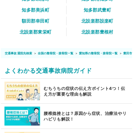
知多郡美浜町
知多郡武豊町
額田郡幸田町
北設楽郡設楽町
北設楽郡東栄町
北設楽郡豊根村
交通事故 通院先検索
全国の整骨院・接骨院一覧
愛知県の整骨院・接骨院一覧
豊田市
よくわかる交通事故病院ガイド
むちうちの症状の伝え方ポイント4つ！伝
え方が重要な理由も解説
腰椎捻挫とは？原因から症状、治療法やリ
ハビリも解説！