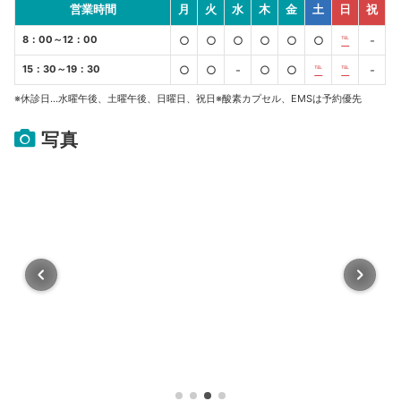
営業時間
月
火
水
木
金
土
日
祝
8：00～12：00
○
○
○
○
○
○
℡
-
15：30～19：30
○
○
-
○
○
℡
℡
-
※休診日…水曜午後、土曜午後、日曜日、祝日※酸素カプセル、EMSは予約優先
写真