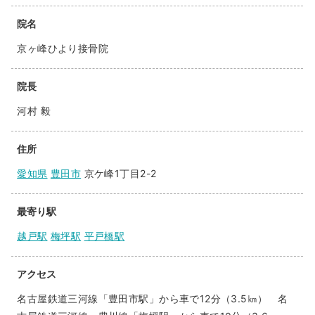
院名
京ヶ峰ひより接骨院
院長
河村 毅
住所
愛知県
豊田市
京ケ峰1丁目2-2
最寄り駅
越戸駅
梅坪駅
平戸橋駅
アクセス
名古屋鉄道三河線「豊田市駅」から車で12分（3.5㎞） 名