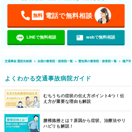
電話で無料相談
無料
featured_play_list
LINEで無料相談
webで無料相談
交通事故 通院先検索
全国の整骨院・接骨院一覧
愛知県の整骨院・接骨院一覧
瀬戸市
よくわかる交通事故病院ガイド
むちうちの症状の伝え方ポイント4つ！伝
え方が重要な理由も解説
腰椎捻挫とは？原因から症状、治療法やリ
ハビリも解説！