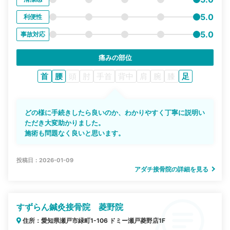
5.0
利便性
5.0
事故対応
痛みの部位
首
腰
頭
肘
手首
背中
肩
腕
膝
足
どの様に手続きしたら良いのか、わかりやすく丁寧に説明い
ただき大変助かりました。
施術も問題なく良いと思います。
投稿日：2026-01-09
アダチ接骨院の詳細を見る
すずらん鍼灸接骨院 菱野院
住所：愛知県瀬戸市緑町1-106 ドミー瀬戸菱野店1F