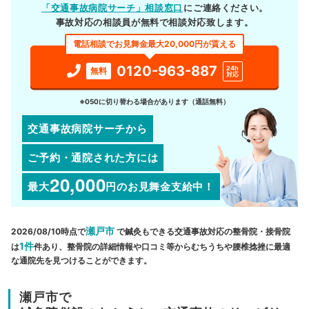
「交通事故病院サーチ」相談窓口
にご連絡ください。
事故対応の相談員が無料で相談対応致します。
電話相談でお見舞金最大20,000円が貰える
0120-963-887
24h
無料
対応
※050に切り替わる場合があります（通話無料）
交通事故病院サーチから
ご予約・通院された方には
20,000
最大
円
のお見舞金支給中！
瀬戸市
2026/08/10時点で
で鍼灸もできる交通事故対応の整骨院・接骨院
1件
は
件あり、整骨院の詳細情報や口コミ等からむちうちや腰椎捻挫に最適
な通院先を見つけることができます。
瀬戸市で