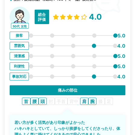
総合
4.0
評価
50代
女性
5.0
接客
4.0
雰囲気
5.0
清潔感
5.0
利便性
4.0
事故対応
痛みの部位
首
腰
頭
肘
手首
背中
肩
腕
膝
足
若い方が多く活気があり印象がよかった
ハキハキとしていて、しっかり挨拶をしてくださったり、体
調もよく気に掛けてくださるので安心できました