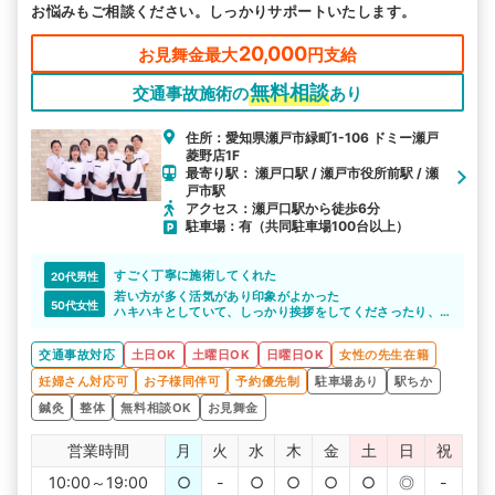
お悩みもご相談ください。しっかりサポートいたします。
20,000
お見舞金最大
円支給
無料相談
交通事故施術の
あり
住所：愛知県瀬戸市緑町1-106 ドミー瀬戸
菱野店1F
最寄り駅： 瀬戸口駅 / 瀬戸市役所前駅 / 瀬
戸市駅
アクセス：瀬戸口駅から徒歩6分
駐車場：有（共同駐車場100台以上）
すごく丁寧に施術してくれた
20代男性
若い方が多く活気があり印象がよかった
50代女性
ハキハキとしていて、しっかり挨拶をしてくださったり、
体調もよく気に掛けてくださるので安心できました
交通事故対応
土日OK
土曜日OK
日曜日OK
女性の先生在籍
妊婦さん対応可
お子様同伴可
予約優先制
駐車場あり
駅ちか
鍼灸
整体
無料相談OK
お見舞金
営業時間
月
火
水
木
金
土
日
祝
10:00～19:00
○
-
○
○
○
○
◎
-