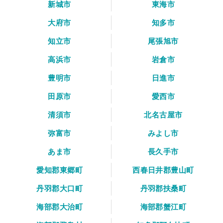
新城市
東海市
大府市
知多市
知立市
尾張旭市
高浜市
岩倉市
豊明市
日進市
田原市
愛西市
清須市
北名古屋市
弥富市
みよし市
あま市
長久手市
愛知郡東郷町
西春日井郡豊山町
丹羽郡大口町
丹羽郡扶桑町
海部郡大治町
海部郡蟹江町