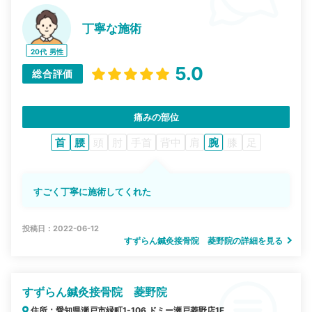
丁寧な施術
20代
男性
5.0
総合評価
痛みの部位
首
腰
頭
肘
手首
背中
肩
腕
膝
足
すごく丁寧に施術してくれた
投稿日：2022-06-12
すずらん鍼灸接骨院 菱野院の詳細を見る
すずらん鍼灸接骨院 菱野院
住所：愛知県瀬戸市緑町1-106 ドミー瀬戸菱野店1F