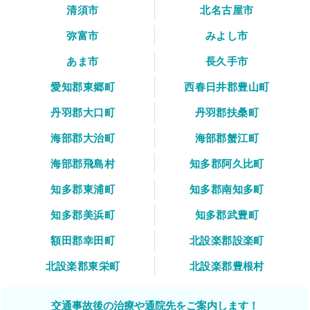
清須市
北名古屋市
弥富市
みよし市
あま市
長久手市
愛知郡東郷町
西春日井郡豊山町
丹羽郡大口町
丹羽郡扶桑町
海部郡大治町
海部郡蟹江町
海部郡飛島村
知多郡阿久比町
知多郡東浦町
知多郡南知多町
知多郡美浜町
知多郡武豊町
額田郡幸田町
北設楽郡設楽町
北設楽郡東栄町
北設楽郡豊根村
交通事故後の治療や通院先をご案内します！