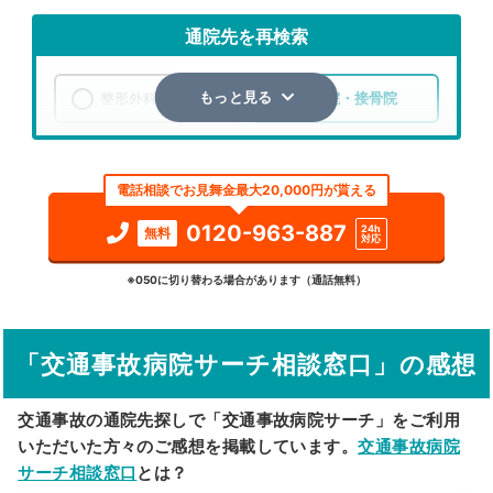
通院先を再検索
整形外科
整骨院・接骨院
もっと見る
エリア
愛知県
瀬戸市
電話相談でお見舞金最大20,000円が貰える
検索する
0120-963-887
24h
無料
対応
詳細条件で絞り込む
※050に切り替わる場合があります（通話無料）
その他の検索方法
「交通事故病院サーチ相談窓口」の感想
駅から探す
院名から探す
交通事故の通院先探しで「交通事故病院サーチ」をご利用
いただいた方々のご感想を掲載しています。
交通事故病院
サーチ相談窓口
とは？