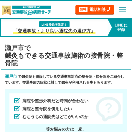
menu
電話相談
無料
LINE登録者限定！
LINEに
登録
「交通事故：より良い通院先の選び方」
瀬戸市で
鍼灸もできる交通事故施術の接骨院・整
骨院
瀬戸市
で鍼灸院も併設している交通事故対応の整骨院・接骨院をご紹介し
ています。交通事故の症状に対して鍼灸が利用される事もあります。
病院や整形外科だと時間が合わない
病院と整骨院を併用したい
むちうちの通院先はどこがいいのか
等お悩みの方は一度、