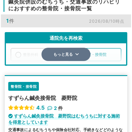
鍼灸院併設のむちうち・交通事故のリハビリ
におすすめの整骨院・接骨院一覧
1
件
2026/08/10時点
通院先を再検索
整形外科
整骨院・接骨院
もっと見る
エリア
愛知県
瀬戸市
検索する
整骨院・接骨院
すずらん鍼灸接骨院 菱野院
詳細条件で絞り込む
4.5
2
件
その他の検索方法
すずらん鍼灸接骨院 菱野院はむちうちに対する施術
を得意としています
駅から探す
院名から探す
交通事故によるむちうちや保険会社対応、手続きなどどのような