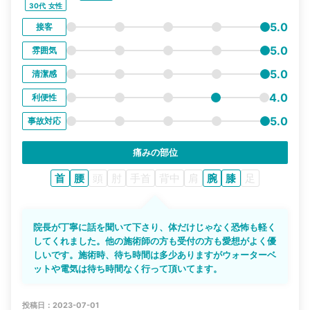
30代
女性
5.0
接客
5.0
雰囲気
5.0
清潔感
4.0
利便性
5.0
事故対応
痛みの部位
首
腰
頭
肘
手首
背中
肩
腕
膝
足
院長が丁寧に話を聞いて下さり、体だけじゃなく恐怖も軽く
してくれました。他の施術師の方も受付の方も愛想がよく優
しいです。施術時、待ち時間は多少ありますがウォーターベ
ットや電気は待ち時間なく行って頂いてます。
投稿日：2023-07-01