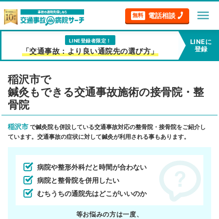
menu
電話相談
無料
LINE登録者限定！
LINEに
登録
「交通事故：より良い通院先の選び方」
稲沢市で
鍼灸もできる交通事故施術の接骨院・整
骨院
稲沢市
で鍼灸院も併設している交通事故対応の整骨院・接骨院をご紹介し
ています。交通事故の症状に対して鍼灸が利用される事もあります。
病院や整形外科だと時間が合わない
病院と整骨院を併用したい
むちうちの通院先はどこがいいのか
等お悩みの方は一度、