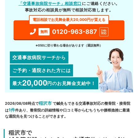
「交通事故病院サーチ」相談窓口
にご連絡ください。
事故対応の相談員が無料で相談対応致します。
電話相談でお見舞金最大20,000円が貰える
0120-963-887
24h
無料
対応
※050に切り替わる場合があります（通話無料）
交通事故病院サーチから
ご予約・通院された方には
20,000
最大
円
のお見舞金支給中！
稲沢市
2026/08/08時点で
で鍼灸もできる交通事故対応の整骨院・接骨院
1件
は
件あり、整骨院の詳細情報や口コミ等からむちうちや腰椎捻挫に最適
な通院先を見つけることができます。
稲沢市で