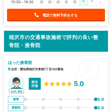
15:30～19:30
○
○
○
○
○
℡
℡
-
電話で無料予約をする
稲沢市の交通事故施術で評判の良い整
骨院・接骨院
ほった接骨院
住所：愛知県稲沢市東畑7丁目102番地
総合
5.0
評価
30代
男性
5.0
接客
5.0
雰囲気