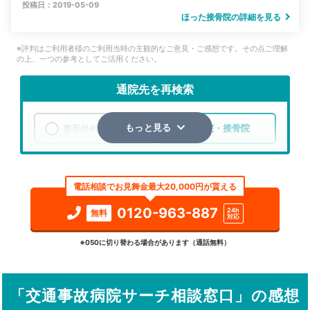
投稿日：2019-05-09
ほった接骨院の詳細を見る
※評判はご利用者様のご利用当時の主観的なご意見・ご感想です。その点ご理解
の上、一つの参考としてご活用ください。
通院先を再検索
整形外科
整骨院・接骨院
もっと見る
エリア
愛知県
稲沢市
電話相談でお見舞金最大20,000円が貰える
検索する
0120-963-887
24h
無料
対応
詳細条件で絞り込む
※050に切り替わる場合があります（通話無料）
その他の検索方法
「交通事故病院サーチ相談窓口」の感想
駅から探す
院名から探す