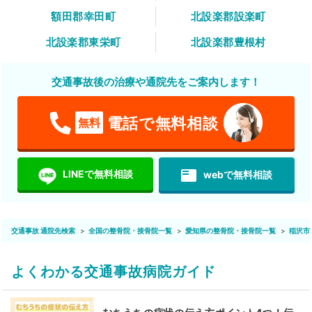
額田郡幸田町
北設楽郡設楽町
北設楽郡東栄町
北設楽郡豊根村
交通事故後の治療や通院先をご案内します！
電話で無料相談
無料
featured_play_list
LINEで無料相談
webで無料相談
交通事故 通院先検索
全国の整骨院・接骨院一覧
愛知県の整骨院・接骨院一覧
稲沢市
よくわかる交通事故病院ガイド