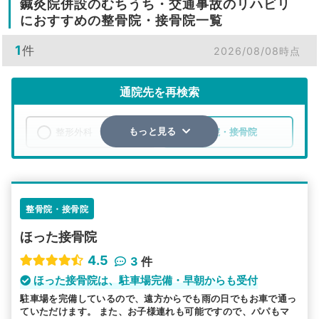
鍼灸院併設のむちうち・交通事故のリハビリ
におすすめの整骨院・接骨院一覧
1
件
2026/08/08時点
通院先を再検索
整形外科
整骨院・接骨院
もっと見る
エリア
愛知県
稲沢市
検索する
整骨院・接骨院
ほった接骨院
詳細条件で絞り込む
4.5
3
件
その他の検索方法
ほった接骨院は、駐車場完備・早朝からも受付
駐車場を完備しているので、遠方からでも雨の日でもお車で通っ
駅から探す
院名から探す
ていただけます。 また、お子様連れも可能ですので、パパもマ