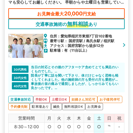
マも安心してお越しください。 早朝からや土曜日も営業してい
ますので、お忙しい方も通いやすい環境です。
20,000
お見舞金最大
円支給
無料相談
交通事故施術の
あり
住所：愛知県稲沢市東畑7丁目102番地
最寄り駅： 国府宮駅 / 島氏永駅 / 稲沢駅
アクセス：国府宮駅から徒歩12分
駐車場：有（11台以上）
当日の対応とその後のアフターケア含めてとても満足のい
30代男性
くものでした。
院長と直接やりとりさせていただき、安心できました。
院長が丁寧に話を聞いて下さり、体だけじゃなく恐怖も軽
30代女性
くしてくれました。他の施術師の方も受付の方も愛想がよ
く優しいです。施術時、待ち時間は多少ありますがウォー
事故後の首の痛みで通院しましたが、しっかりみてもらい
40代女性
ターベットや電気は待ち時間なく行って頂いてます。
良かったです。
むちうちなんて初めての事だったので、治療とかどのよう
な感じなのか不安な部分もありましたが、不安な部分は相
交通事故対応
早朝OK
土曜日OK
妊婦さん対応可
お子様同伴可
談でき安心して取り掛かることができました。
予約優先制
駐車場あり
鍼灸
無料相談OK
お見舞金
営業時間
月
火
水
木
金
土
日
祝
8:30～12:00
○
○
○
○
○
○
℡
-