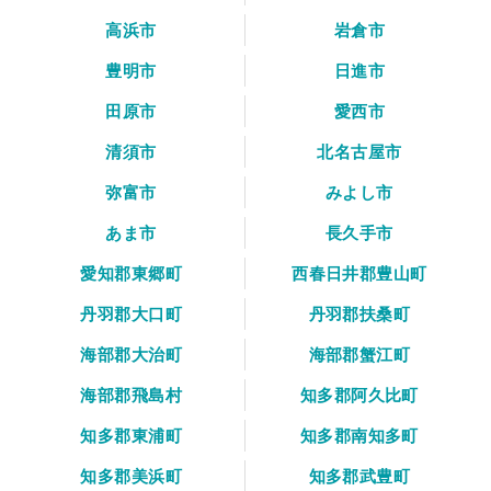
高浜市
岩倉市
豊明市
日進市
田原市
愛西市
清須市
北名古屋市
弥富市
みよし市
あま市
長久手市
愛知郡東郷町
西春日井郡豊山町
丹羽郡大口町
丹羽郡扶桑町
海部郡大治町
海部郡蟹江町
海部郡飛島村
知多郡阿久比町
知多郡東浦町
知多郡南知多町
知多郡美浜町
知多郡武豊町