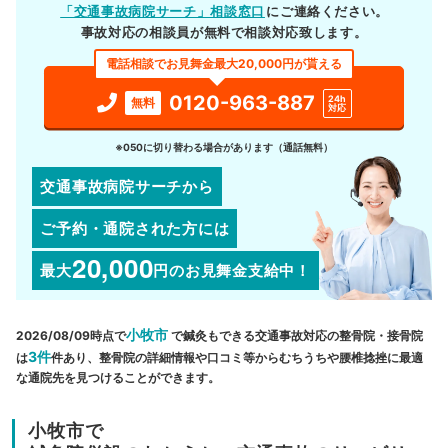
「交通事故病院サーチ」相談窓口
にご連絡ください。
事故対応の相談員が無料で相談対応致します。
電話相談でお見舞金最大20,000円が貰える
0120-963-887
24h
無料
対応
※050に切り替わる場合があります（通話無料）
交通事故病院サーチから
ご予約・通院された方には
20,000
最大
円
のお見舞金支給中！
小牧市
2026/08/09時点で
で鍼灸もできる交通事故対応の整骨院・接骨院
3件
は
件あり、整骨院の詳細情報や口コミ等からむちうちや腰椎捻挫に最適
な通院先を見つけることができます。
小牧市で