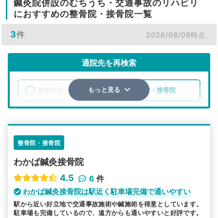
鍼灸院併設のむちうち・交通事故のリハビリ
におすすめの整骨院・接骨院一覧
3
件
2026/08/09時点
通院先を再検索
整形外科
整骨院・接骨院
もっと見る
エリア
愛知県
小牧市
検索する
整骨院・接骨院
わかば鍼灸接骨院
詳細条件で絞り込む
4.5
6
件
その他の検索方法
わかば鍼灸接骨院は駅近く駐車場完備で通いやすい
駅から近い好立地で交通事故施術や鍼施術を得意としています。
駅から探す
院名から探す
駐車場も完備しているので、遠方からも通いやすいと好評です。