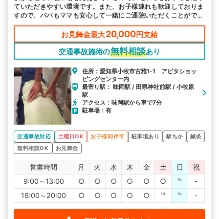
ていただきやすい環境です。また、お子様連れも歓迎しておりま
すので、パパもママも安心して一緒にご通院いただくことができ
ます。
20,000
お見舞金最大
円支給
無料相談
交通事故施術の
あり
住所：愛知県小牧市古雅1-1 アピタショッ
ピングセンター内
最寄り駅： 味岡駅 / 田県神社前駅 / 小牧原
駅
アクセス：味岡駅から車で7分
駐車場：有
交通事故対応
土曜日OK
お子様同伴可
駐車場あり
駅ちか
鍼灸
無料相談OK
お見舞金
営業時間
月
火
水
木
金
土
日
祝
9:00～13:00
○
○
○
○
○
○
℡
-
16:00～20:00
○
○
○
○
○
℡
℡
-