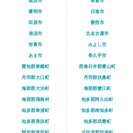
高浜市
岩倉市
豊明市
日進市
田原市
愛西市
清須市
北名古屋市
弥富市
みよし市
あま市
長久手市
愛知郡東郷町
西春日井郡豊山町
丹羽郡大口町
丹羽郡扶桑町
海部郡大治町
海部郡蟹江町
海部郡飛島村
知多郡阿久比町
知多郡東浦町
知多郡南知多町
知多郡美浜町
知多郡武豊町
額田郡幸田町
北設楽郡設楽町