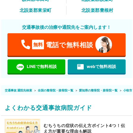
北設楽郡東栄町
北設楽郡豊根村
交通事故後の治療や通院先をご案内します！
電話で無料相談
無料
featured_play_list
LINEで無料相談
webで無料相談
交通事故 通院先検索
全国の整骨院・接骨院一覧
愛知県の整骨院・接骨院一覧
小牧市
よくわかる交通事故病院ガイド
むちうちの症状の伝え方ポイント4つ！伝
え方が重要な理由も解説