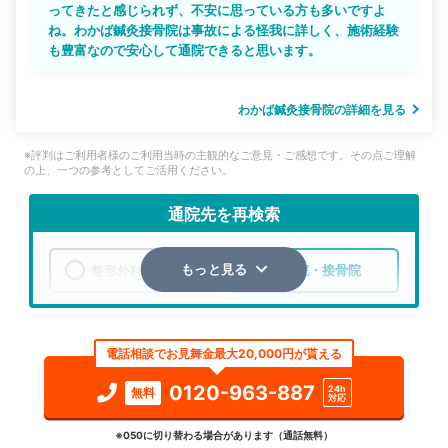
ってきたと感じられず、不安に思っている方も多いですよ
ね。わかば鍼灸接骨院は事故による怪我に詳しく、施術経験
も豊富なので安心して通院できると思います。
わかば鍼灸接骨院の詳細を見る
※評判はご利用者様のご利用当時の主観的なご意見・ご感想です。その点ご理解
の上、一つの参考としてご活用ください。
通院先を再検索
整形外科
整骨院・接骨院
もっと見る
エリア
愛知県
小牧市
電話相談でお見舞金最大20,000円が貰える
検索する
0120-963-887
24h
無料
対応
詳細条件で絞り込む
※050に切り替わる場合があります（通話無料）