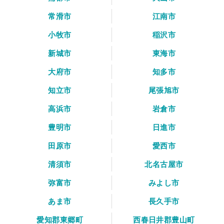
常滑市
江南市
小牧市
稲沢市
新城市
東海市
大府市
知多市
知立市
尾張旭市
高浜市
岩倉市
豊明市
日進市
田原市
愛西市
清須市
北名古屋市
弥富市
みよし市
あま市
長久手市
愛知郡東郷町
西春日井郡豊山町