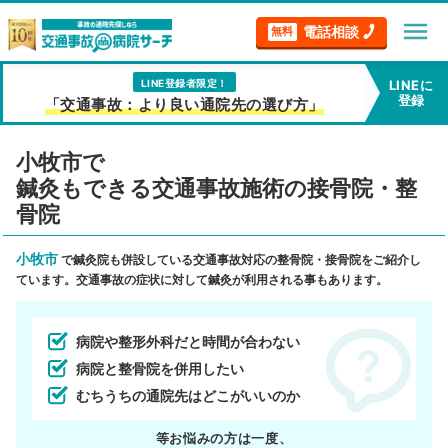
menu
電話相談
無料
LINE登録者限定！
LINEに
登録
「交通事故：より良い通院先の選び方」
小牧市で
鍼灸もできる交通事故施術の接骨院・整
骨院
小牧市
で鍼灸院も併設している交通事故対応の整骨院・接骨院をご紹介し
ています。交通事故の症状に対して鍼灸が利用される事もあります。
病院や整形外科だと時間が合わない
病院と整骨院を併用したい
むちうちの通院先はどこがいいのか
等お悩みの方は一度、