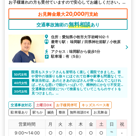
お子様連れの方も受付ていますので安心してお越しください。
休日も営業しておりますので、お忙しい方もお気軽にご利用くだ
さい。
20,000
お見舞金最大
円支給
無料相談
交通事故施術の
あり
住所：愛知県小牧市大字岩崎102-1
最寄り駅： 味岡駅 / 田県神社前駅 / 小牧原
駅
アクセス：味岡駅から徒歩1分
駐車場：有（5台）
院長もスタッフさんも皆明るく楽しく通院できました。首
50代女性
や背中の強張りも徐々にほぐれて仕事や家事も問題なくで
きました。
事故当初は、あのときあのおばさんが突っ込んでこなけれ
40代女性
ば…そんな思いで頭がいっぱいで、精神的にかなり不安定
でしたが、接骨院の先生はじめスタッフの方々がとてもフ
交通事故の症状について検索をしていてこちらのサイトを
30代女性
レンドリーで、通いやすい雰囲気を作ってくださっていた
見つけました。
ので、最後まで通い続けることができました。とてもいい
わかば鍼灸接骨院さんではとても親切に施術してくれまし
接骨院を紹介していただきました。
た。
交通事故対応
土曜日OK
お子様同伴可
キッズスペース有
駐車場あり
駅ちか
鍼灸
整体
無料相談OK
お見舞金
営業時間
月
火
水
木
金
土
日
祝
9:00〜14:00
○
○
○
○
○
○
℡
-