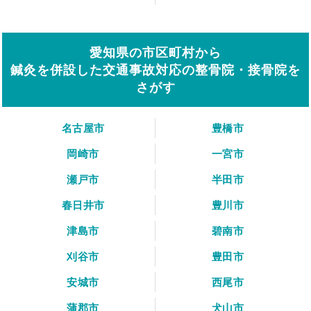
愛知県の市区町村から
鍼灸を併設した交通事故対応の整骨院・接骨院を
さがす
名古屋市
豊橋市
岡崎市
一宮市
瀬戸市
半田市
春日井市
豊川市
津島市
碧南市
刈谷市
豊田市
安城市
西尾市
蒲郡市
犬山市