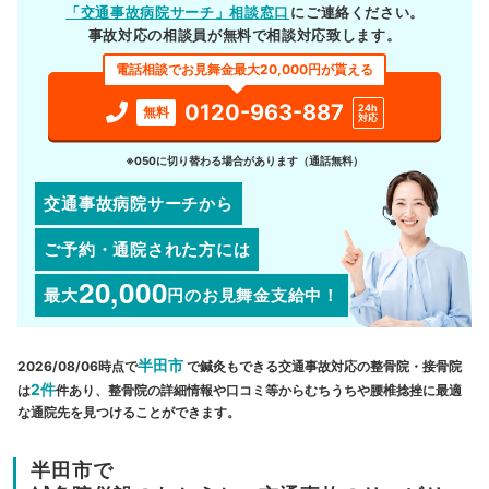
「交通事故病院サーチ」相談窓口
にご連絡ください。
事故対応の相談員が無料で相談対応致します。
電話相談でお見舞金最大20,000円が貰える
0120-963-887
24h
無料
対応
※050に切り替わる場合があります（通話無料）
交通事故病院サーチから
ご予約・通院された方には
20,000
最大
円
のお見舞金支給中！
半田市
2026/08/06時点で
で鍼灸もできる交通事故対応の整骨院・接骨院
2件
は
件あり、整骨院の詳細情報や口コミ等からむちうちや腰椎捻挫に最適
な通院先を見つけることができます。
半田市で