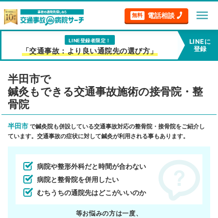
menu
電話相談
無料
LINE登録者限定！
LINEに
登録
「交通事故：より良い通院先の選び方」
半田市で
鍼灸もできる交通事故施術の接骨院・整
骨院
半田市
で鍼灸院も併設している交通事故対応の整骨院・接骨院をご紹介し
ています。交通事故の症状に対して鍼灸が利用される事もあります。
病院や整形外科だと時間が合わない
病院と整骨院を併用したい
むちうちの通院先はどこがいいのか
等お悩みの方は一度、