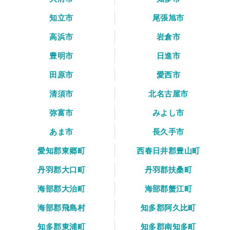
知立市
尾張旭市
高浜市
岩倉市
豊明市
日進市
田原市
愛西市
清須市
北名古屋市
弥富市
みよし市
あま市
長久手市
愛知郡東郷町
西春日井郡豊山町
丹羽郡大口町
丹羽郡扶桑町
海部郡大治町
海部郡蟹江町
海部郡飛島村
知多郡阿久比町
知多郡東浦町
知多郡南知多町