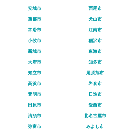
安城市
西尾市
蒲郡市
犬山市
常滑市
江南市
小牧市
稲沢市
新城市
東海市
大府市
知多市
知立市
尾張旭市
高浜市
岩倉市
豊明市
日進市
田原市
愛西市
清須市
北名古屋市
弥富市
みよし市