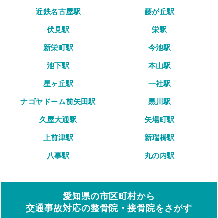
近鉄名古屋駅
藤が丘駅
伏見駅
栄駅
新栄町駅
今池駅
池下駅
本山駅
星ヶ丘駅
一社駅
ナゴヤドーム前矢田駅
黒川駅
久屋大通駅
矢場町駅
上前津駅
新瑞橋駅
八事駅
丸の内駅
愛知県の市区町村から
交通事故対応の整骨院・接骨院をさがす