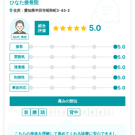
ひなた接骨院
住所：愛知県半田市昭和町2-43-2
総合
5.0
評価
50代
男性
5.0
接客
5.0
雰囲気
5.0
清潔感
5.0
利便性
5.0
事故対応
痛みの部位
首
腰
頭
肘
手首
背中
肩
腕
膝
足
こちらの身体を理解して進めてくれる診療に安心できまし