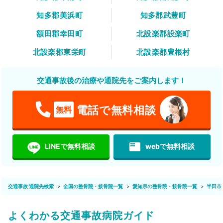
知多郡美浜町
知多郡武豊町
額田郡幸田町
北設楽郡設楽町
北設楽郡東栄町
北設楽郡豊根村
交通事故後の治療や通院先をご案内します！
電話で無料相談
無料
featured_play_list
LINEで無料相談
webで無料相談
交通事故 通院先検索
全国の整骨院・接骨院一覧
愛知県の整骨院・接骨院一覧
半田市
よくわかる交通事故病院ガイド