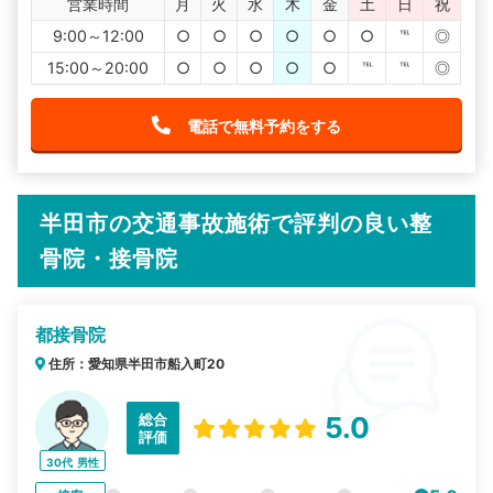
営業時間
月
火
水
木
金
土
日
祝
9:00～12:00
○
○
○
○
○
○
℡
◎
15:00～20:00
○
○
○
○
○
℡
℡
◎
電話で無料予約をする
半田市の交通事故施術で評判の良い整
骨院・接骨院
都接骨院
住所：愛知県半田市船入町20
総合
5.0
評価
30代
男性