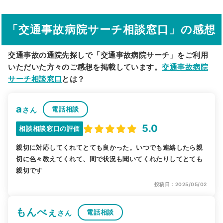
その他の検索方法
「交通事故病院サーチ相談窓口」の感想
駅から探す
院名から探す
交通事故の通院先探しで「交通事故病院サーチ」をご利用
いただいた方々のご感想を掲載しています。
交通事故病院
サーチ相談窓口
とは？
a
電話相談
さん
5.0
相談相談窓口の評価
親切に対応してくれてとても良かった。いつでも連絡したら親
切に色々教えてくれて、間で状況も聞いてくれたりしてとても
親切です
投稿日：2025/05/02
もんべぇ
電話相談
さん