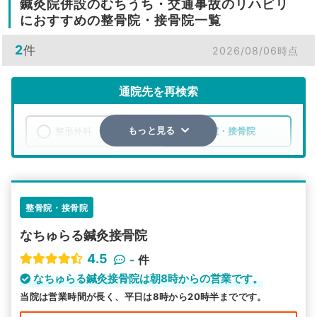
鍼灸院併設のむちうち・交通事故のリハビリ
におすすめの整骨院・接骨院一覧
2
件
2026/08/06時点
通院先を再検索
整形外科
整骨院・接骨院
もっと見る
エリア
愛知県
半田市
検索する
整骨院・接骨院
なちゅらる鍼灸接骨院
詳細条件で絞り込む
4.5
-
件
その他の検索方法
なちゅらる鍼灸接骨院は朝8時からの営業です。
当院は営業時間が長く、平日は8時から20時半までです。
駅から探す
院名から探す