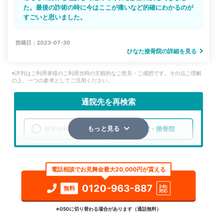
た。最後の詐術の時に今はここが痛いなど的確にわかるのが
すごいと思いました。
投稿日：2023-07-30
ひなた接骨院の詳細を見る
※評判はご利用者様のご利用当時の主観的なご意見・ご感想です。その点ご理解
の上、一つの参考としてご活用ください。
通院先を再検索
整形外科
整骨院・接骨院
もっと見る
エリア
愛知県
半田市
電話相談でお見舞金最大20,000円が貰える
検索する
0120-963-887
24h
無料
対応
詳細条件で絞り込む
※050に切り替わる場合があります（通話無料）