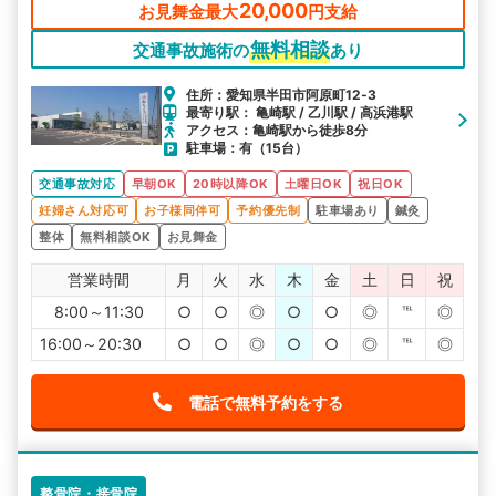
20,000
お見舞金最大
円支給
無料相談
交通事故施術の
あり
住所：愛知県半田市阿原町12‐3
最寄り駅： 亀崎駅 / 乙川駅 / 高浜港駅
アクセス：亀崎駅から徒歩8分
駐車場：有（15台）
交通事故対応
早朝OK
20時以降OK
土曜日OK
祝日OK
妊婦さん対応可
お子様同伴可
予約優先制
駐車場あり
鍼灸
整体
無料相談OK
お見舞金
営業時間
月
火
水
木
金
土
日
祝
8:00～11:30
○
○
◎
○
○
◎
℡
◎
16:00～20:30
○
○
◎
○
○
◎
℡
◎
電話で無料予約をする
整骨院・接骨院