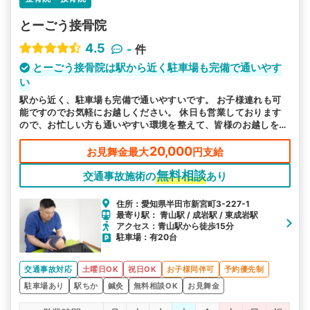
とーごう接骨院
4.5
-
件
とーごう接骨院は駅から近く駐車場も完備で通いやす
い
駅から近く、駐車場も完備で通いやすいです。 お子様連れも可
能ですのでお気軽にお越しください。 休日も営業しております
ので、お忙しい方も通いやすい環境を整えて、皆様のお越しをお
待ちしております。
20,000
お見舞金最大
円支給
無料相談
交通事故施術の
あり
住所：愛知県半田市新宮町3-227-1
最寄り駅： 青山駅 / 成岩駅 / 東成岩駅
アクセス：青山駅から徒歩15分
駐車場：有20台
交通事故対応
土曜日OK
祝日OK
お子様同伴可
予約優先制
駐車場あり
駅ちか
鍼灸
無料相談OK
お見舞金