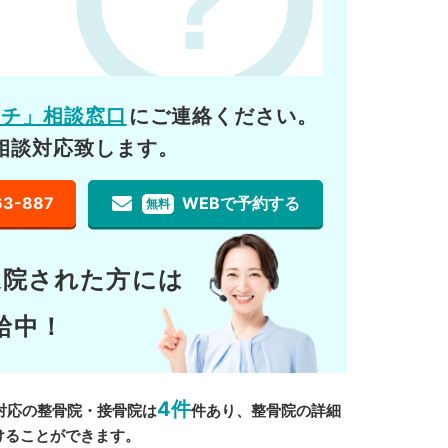
ーチ」相談窓口
にご連絡ください。
相談対応致します。
63-887
WEBで予約する
無料
通院された方には
給中！
4件
対応の整骨院・接骨院は
件あり、整骨院の詳細
けることができます。