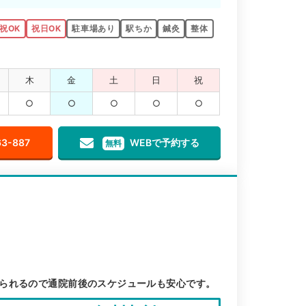
祝OK
祝日OK
駐車場あり
駅ちか
鍼灸
整体
木
金
土
日
祝
○
○
○
○
○
63-887
WEBで予約する
無料
られるので通院前後のスケジュールも安心です。