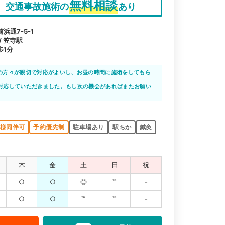
無料相談
交通事故施術の
あり
通7-5-1
/ 笠寺駅
歩1分
の方々が親切で対応がよいし、お昼の時間に施術をしてもら
。
対応していただきました。もし次の機会があればまたお願い
様同伴可
予約優先制
駐車場あり
駅ちか
鍼灸
木
金
土
日
祝
○
○
◎
℡
-
○
○
℡
℡
-