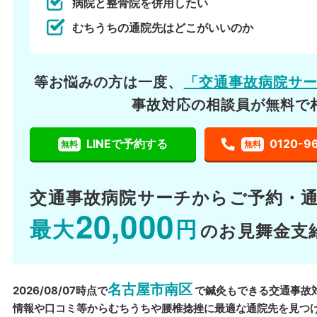
病院と整骨院を併用したい
むちうちの通院先はどこがいいのか
等お悩みの方は一度、
「交通事故病院サ
事故対応の相談員が無料で
LINEで予約する
0120-9
無料
無料
交通事故病院サーチから
ご予約・
20,000
最大
円
のお見舞金支
名古屋市南区
2026/08/07時点で
で鍼灸もできる交通事故
情報や口コミ等からむちうちや腰椎捻挫に最適な通院先を見つ