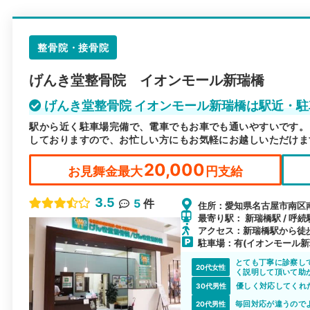
整骨院・接骨院
げんき堂整骨院 イオンモール新瑞橋
げんき堂整骨院 イオンモール新瑞橋は駅近・
駅から近く駐車場完備で、電車でもお車でも通いやすいです。
しておりますので、お忙しい方にもお気軽にお越しいただけま
20,000
お見舞金最大
円支給
3.5
5
件
住所：愛知県名古屋市南区南
最寄り駅： 新瑞橋駅 / 呼続
アクセス：新瑞橋駅から徒
駐車場：有(イオンモール新
とても丁寧に診察し
20代女性
く説明して頂いて助
予定です。
優しく対応してくれ
30代男性
毎回対応が違うので
20代男性