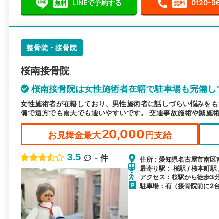
LINEで予約する
0120-9
無料
無料
整骨院・接骨院
桜南接骨院
桜南接骨院は女性施術者在籍で駐車場も完備し
女性施術者が在籍しており、男性施術者に話しづらい悩みをも
備で遠方でも雨天でも通いやすいです。 交通事故施術や鍼施
20,000
お見舞金最大
円支給
3.5
-
件
住所：愛知県名古屋市南区南
最寄り駅： 桜駅 / 桜本町駅 
アクセス：桜駅から徒歩3
駐車場：有（接骨院前に2台