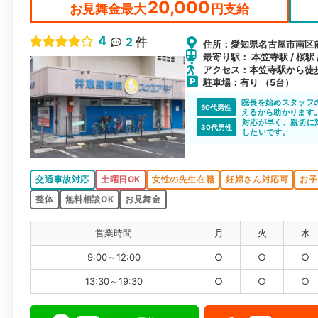
20,000
お見舞金最大
円支給
4
2
件
住所：愛知県名古屋市南区前浜
最寄り駅： 本笠寺駅 / 桜駅 
アクセス：本笠寺駅から徒
駐車場：有り （5台）
院長を始めスタッフ
50代男性
えるから助かります
対応が早く、親切に
30代男性
したいです。
交通事故対応
土曜日OK
女性の先生在籍
妊婦さん対応可
お子
整体
無料相談OK
お見舞金
営業時間
月
火
水
9:00～12:00
○
○
○
13:30～19:30
○
○
○