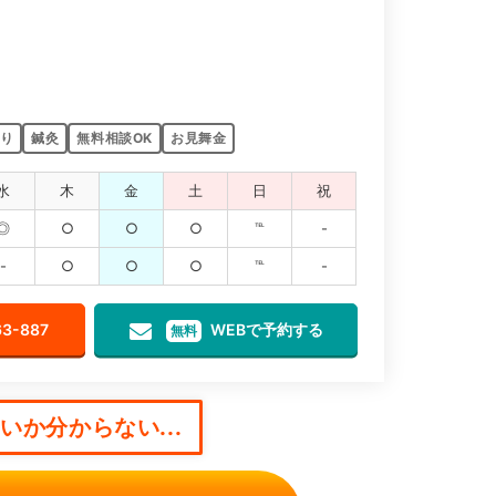
り
鍼灸
無料相談OK
お見舞金
水
木
金
土
日
祝
◎
○
○
○
℡
-
-
○
○
○
℡
-
63-887
WEBで予約する
無料
か分からない...