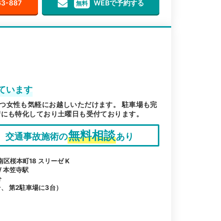
63-887
WEBで予約する
無料
ています
つ女性も気軽にお越しいただけます。 駐車場も完
術にも特化しており土曜日も受付ております。
無料相談
交通事故施術の
あり
区桜本町18 スリーゼ K
/ 本笠寺駅
分
、 第2駐車場に3台）