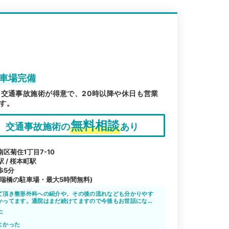
駐車場完備
 交通事故施術が得意で、20時以降や休日も営業
す。
無料相談
交通事故施術の
あり
区菊住1丁目7-10
駅 / 桜本町駅
歩5分
瑞橋の駐車場・最大5時間無料)
て頂き整形外科への紹介や、その後の流れなども分かりやす
かってます。通院はまだ続けてますので今後もお世話になる
た
よかった