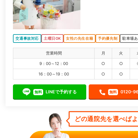
交通事故対応
土曜日OK
女性の先生在籍
予約優先制
駐車場あ
営業時間
月
火
9：00～12：00
○
○
16：00～19：00
○
○
LINEで予約する
0120-9
無料
無料
どの通院先を選べばよい