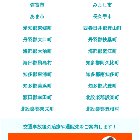
弥富市
みよし市
あま市
長久手市
愛知郡東郷町
西春日井郡豊山町
丹羽郡大口町
丹羽郡扶桑町
海部郡大治町
海部郡蟹江町
海部郡飛島村
知多郡阿久比町
知多郡東浦町
知多郡南知多町
知多郡美浜町
知多郡武豊町
額田郡幸田町
北設楽郡設楽町
北設楽郡東栄町
北設楽郡豊根村
交通事故後の治療や通院先をご案内します！