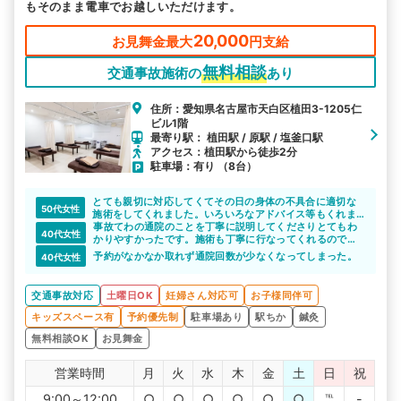
もそのまま電車でお越しいただけます。
20,000
お見舞金最大
円支給
無料相談
交通事故施術の
あり
住所：愛知県名古屋市天白区植田3-1205仁
ビル1階
最寄り駅： 植田駅 / 原駅 / 塩釜口駅
アクセス：植田駅から徒歩2分
駐車場：有り （8台）
とても親切に対応してくてその日の身体の不具合に適切な
50代女性
施術をしてくれました。いろいろなアドバイス等もくれま
した。
事故てわの通院のことを丁寧に説明してくださりとてもわ
40代女性
かりやすかったです。施術も丁寧に行なってくれるのでよ
かったです。たくさん通いたかったのですが、中々希望時
予約がなかなか取れず通院回数が少なくなってしまった。
40代女性
間と合わず予約がとれなくて少し残念でした。
交通事故対応
土曜日OK
妊婦さん対応可
お子様同伴可
キッズスペース有
予約優先制
駐車場あり
駅ちか
鍼灸
無料相談OK
お見舞金
営業時間
月
火
水
木
金
土
日
祝
9:00～12:00
○
○
○
○
○
○
℡
-