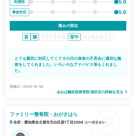
5.0
利便性
5.0
事故対応
痛みの部位
首
腰
頭
肘
手首
背中
肩
腕
膝
足
とても親切に対応してくてその日の身体の不具合に適切な施
術をしてくれました。いろいろなアドバイス等もくれまし
た。
投稿日：2023-10-30
あおば鍼灸院接骨院 植田店の詳細を見る
ファミリー整骨院・おがさはら
住所：愛知県名古屋市天白区原1丁目2004 コーポさかい