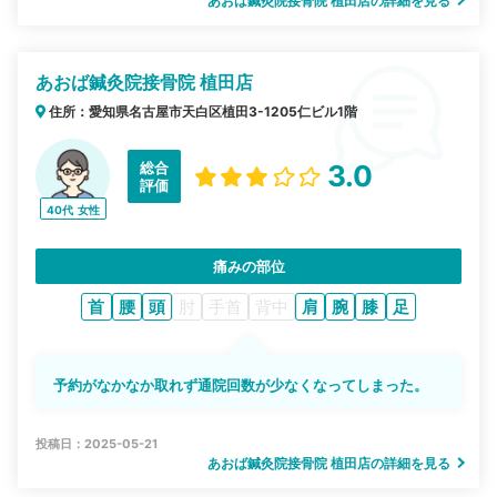
あおば鍼灸院接骨院 植田店の詳細を見る
あおば鍼灸院接骨院 植田店
住所：愛知県名古屋市天白区植田3-1205仁ビル1階
総合
3.0
評価
40代
女性
痛みの部位
首
腰
頭
肘
手首
背中
肩
腕
膝
足
予約がなかなか取れず通院回数が少なくなってしまった。
投稿日：2025-05-21
あおば鍼灸院接骨院 植田店の詳細を見る