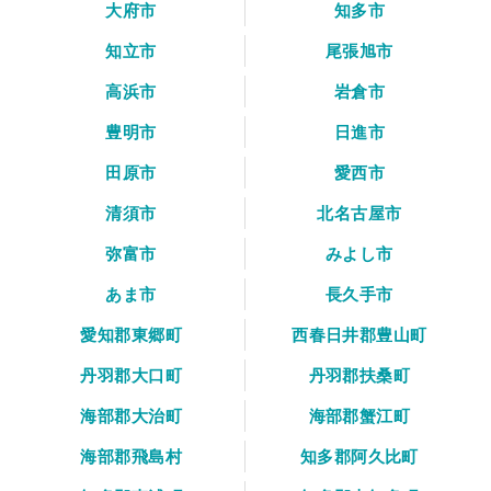
大府市
知多市
知立市
尾張旭市
高浜市
岩倉市
豊明市
日進市
田原市
愛西市
清須市
北名古屋市
弥富市
みよし市
あま市
長久手市
愛知郡東郷町
西春日井郡豊山町
丹羽郡大口町
丹羽郡扶桑町
海部郡大治町
海部郡蟹江町
海部郡飛島村
知多郡阿久比町