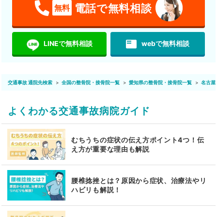
電話で無料相談
無料
featured_play_list
LINEで無料相談
webで無料相談
交通事故 通院先検索
全国の整骨院・接骨院一覧
愛知県の整骨院・接骨院一覧
名古屋
よくわかる交通事故病院ガイド
むちうちの症状の伝え方ポイント4つ！伝
え方が重要な理由も解説
腰椎捻挫とは？原因から症状、治療法やリ
ハビリも解説！