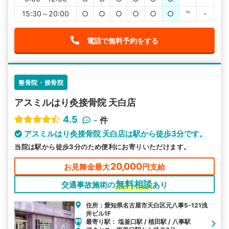
15:30～20:00
○
○
○
○
○
○
℡
-
電話で無料予約をする
整骨院・接骨院
アスミルはり灸接骨院 天白店
4.5
-
件
アスミルはり灸接骨院 天白店は駅から徒歩3分です。
当院は駅から徒歩3分のため便利にお寄りいただけます。
20,000
お見舞金最大
円支給
無料相談
交通事故施術の
あり
住所：愛知県名古屋市天白区元八事5-121浅
井ビル1F
最寄り駅： 塩釜口駅 / 植田駅 / 八事駅