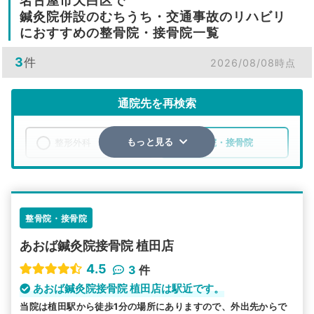
名古屋市天白区で
鍼灸院併設のむちうち・交通事故のリハビリ
におすすめの整骨院・接骨院一覧
3
件
2026/08/08時点
通院先を再検索
整形外科
整骨院・接骨院
もっと見る
エリア
愛知県
名古屋市天白区
検索する
整骨院・接骨院
あおば鍼灸院接骨院 植田店
詳細条件で絞り込む
4.5
3
件
その他の検索方法
あおば鍼灸院接骨院 植田店は駅近です。
当院は植田駅から徒歩1分の場所にありますので、外出先からで
駅から探す
院名から探す