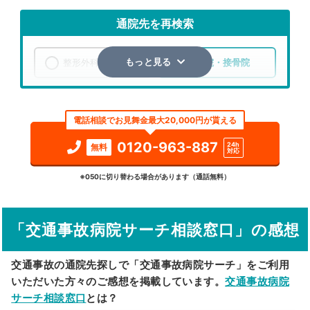
通院先を再検索
整形外科
整骨院・接骨院
もっと見る
エリア
愛知県
名古屋市天白区
電話相談でお見舞金最大20,000円が貰える
検索する
0120-963-887
24h
無料
対応
詳細条件で絞り込む
※050に切り替わる場合があります（通話無料）
その他の検索方法
「交通事故病院サーチ相談窓口」の感想
駅から探す
院名から探す
交通事故の通院先探しで「交通事故病院サーチ」をご利用
いただいた方々のご感想を掲載しています。
交通事故病院
サーチ相談窓口
とは？