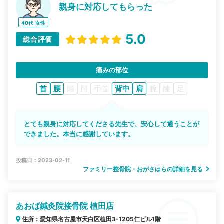
親身に対応してもらった
40代
女性
5.0
総合評価
痛みの部位
首
腰
頭
肘
手首
背中
肩
腕
膝
足
とても親身に対応してくださる先生で、安心して通うことが
できました。本当に感謝しています。
投稿日：2023-02-11
ファミリー整骨院・おがさはらの詳細を見る
あおば鍼灸院接骨院 植田店
住所：愛知県名古屋市天白区植田3-1205仁ビル1階