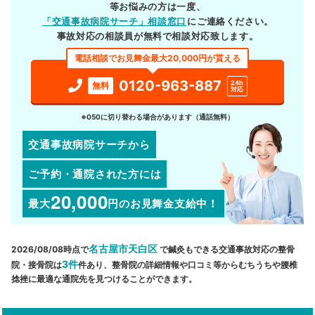
等お悩みの方は一度、
「交通事故病院サーチ」相談窓口
にご連絡ください。
事故対応の相談員が無料で相談対応致します。
電話相談でお見舞金最大20,000円が貰える
0120-963-887
24h
無料
対応
※050に切り替わる場合があります（通話無料）
交通事故病院サーチから
ご予約・通院された方には
20,000
最大
円
のお見舞金支給中！
名古屋市天白区
2026/08/08時点で
で鍼灸もできる交通事故対応の整骨
3件
院・接骨院は
件あり、整骨院の詳細情報や口コミ等からむちうちや腰椎
捻挫に最適な通院先を見つけることができます。