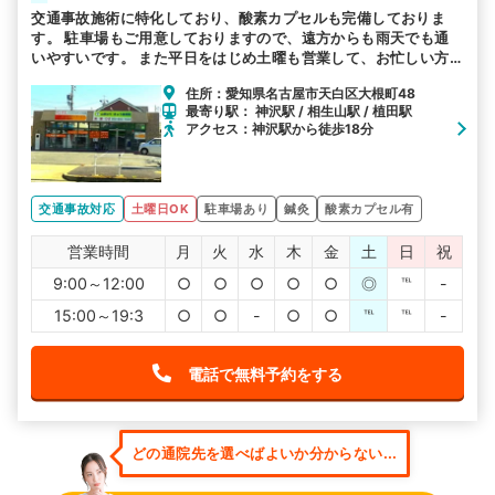
交通事故施術に特化しており、酸素カプセルも完備しておりま
す。 駐車場もご用意しておりますので、遠方からも雨天でも通
いやすいです。 また平日をはじめ土曜も営業して、お忙しい方
にも通いやすい環境を整えて、皆様のお越しをお待ちしておりま
住所：愛知県名古屋市天白区大根町48
す。
最寄り駅： 神沢駅 / 相生山駅 / 植田駅
アクセス：神沢駅から徒歩18分
交通事故対応
土曜日OK
駐車場あり
鍼灸
酸素カプセル有
営業時間
月
火
水
木
金
土
日
祝
9:00～12:00
○
○
○
○
○
◎
℡
-
15:00～19:3
○
○
-
○
○
℡
℡
-
電話で無料予約をする
どの通院先を選べばよいか分からない...