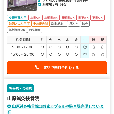
アクセス：塩釜口駅から徒歩3分
駐車場：有（4台）
交通事故対応
土日OK
土曜日OK
日曜日OK
日祝OK
祝日OK
妊婦さん対応可
予約優先制
駐車場あり
駅ちか
鍼灸
無料相談OK
お見舞金
営業時間
月
火
水
木
金
土
日
祝
9:00～12:00
○
○
○
○
○
◎
◎
◎
15:00～20:00
○
○
○
○
○
◎
◎
◎
電話で無料予約をする
整骨院・接骨院
山原鍼灸接骨院
山原鍼灸接骨院は酸素カプセルや駐車場完備していま
す