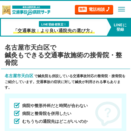
menu
電話相談
無料
LINE登録者限定！
LINEに
登録
「交通事故：より良い通院先の選び方」
名古屋市天白区で
鍼灸もできる交通事故施術の接骨院・整
骨院
名古屋市天白区
で鍼灸院も併設している交通事故対応の整骨院・接骨院を
ご紹介しています。交通事故の症状に対して鍼灸が利用される事もありま
す。
病院や整形外科だと時間が合わない
病院と整骨院を併用したい
むちうちの通院先はどこがいいのか