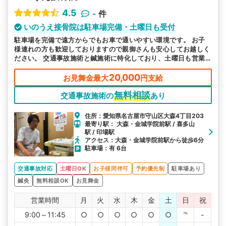
4.5
-
件
いのうえ接骨院は駐車場完備・土曜日も受付
駐車場を完備で遠方からでもお車で通いやすい環境です。 お子
様連れの方も歓迎しておりますので親御さんも安心してお越しく
ださい。 交通事故施術と鍼施術に特化しており、土曜日も営業
しています。お痛みなど諦めないで、実績豊富な当院へお任せく
ださい。
20,000
お見舞金最大
円支給
無料相談
交通事故施術の
あり
住所：愛知県名古屋市守山区大森4丁目203
最寄り駅： 大森・金城学院前駅 / 喜多山
駅 / 印場駅
アクセス：大森・金城学院前駅から徒歩6分
駐車場：有 6台
交通事故対応
土曜日OK
お子様同伴可
予約優先制
駐車場あり
鍼灸
無料相談OK
お見舞金
営業時間
月
火
水
木
金
土
日
祝
9:00～11:45
○
○
○
○
○
○
℡
-