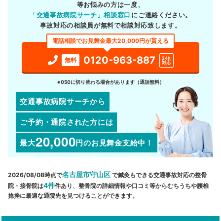
等お悩みの方は一度、
「交通事故病院サーチ」相談窓口
にご連絡ください。
事故対応の相談員が無料で相談対応致します。
電話相談でお見舞金最大20,000円が貰える
0120-963-887
24h
無料
対応
※050に切り替わる場合があります（通話無料）
交通事故病院サーチから
ご予約・通院された方には
20,000
最大
円
のお見舞金支給中！
名古屋市守山区
2026/08/08時点で
で鍼灸もできる交通事故対応の整骨
4件
院・接骨院は
件あり、整骨院の詳細情報や口コミ等からむちうちや腰椎
捻挫に最適な通院先を見つけることができます。