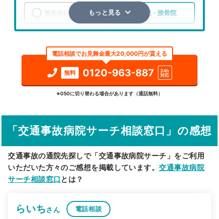
整形外科
整骨院・接骨院
もっと見る
エリア
愛知県
名古屋市守山区
電話相談でお見舞金最大20,000円が貰える
検索する
0120-963-887
24h
無料
対応
詳細条件で絞り込む
※050に切り替わる場合があります（通話無料）
その他の検索方法
「交通事故病院サーチ相談窓口」の感想
駅から探す
院名から探す
交通事故の通院先探しで「交通事故病院サーチ」をご利用
いただいた方々のご感想を掲載しています。
交通事故病院
サーチ相談窓口
とは？
らいち
電話相談
さん