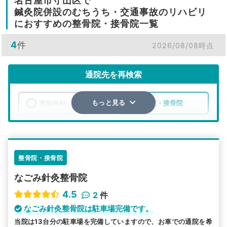
名古屋市守山区で
鍼灸院併設のむちうち・交通事故のリハビリ
におすすめの整骨院・接骨院一覧
4
件
2026/08/08時点
通院先を再検索
整形外科
整骨院・接骨院
もっと見る
エリア
愛知県
名古屋市守山区
検索する
整骨院・接骨院
なごみ針灸整骨院
詳細条件で絞り込む
4.5
2
件
その他の検索方法
なごみ針灸整骨院は駐車場完備です。
当院は13台分の駐車場を完備していますので、お車での通院を希
駅から探す
院名から探す