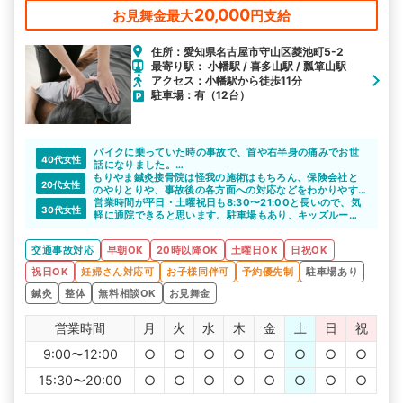
20,000
お見舞金最大
円支給
住所：愛知県名古屋市守山区菱池町5-2
最寄り駅： 小幡駅 / 喜多山駅 / 瓢箪山駅
アクセス：小幡駅から徒歩11分
駐車場：有（12台）
バイクに乗っていた時の事故で、首や右半身の痛みでお世
40代女性
話になりました。
もりやま鍼灸接骨院は怪我の施術はもちろん、保険会社と
週末も開いていますし、平日も仕事終わりに行ける時間ま
20代女性
のやりとりや、事故後の各方面への対応などをわかりやす
で開いていたためとても通いやすかったです。
く教えてくれたので嬉しかったです。
営業時間が平日・土曜祝日も8:30〜21:00と長いので、気
30代女性
軽に通院できると思います。駐車場もあり、キッズルーム
も完備しているので、育児中の方も安心して長く通えます
ね。
交通事故対応
早朝OK
20時以降OK
土曜日OK
日祝OK
祝日OK
妊婦さん対応可
お子様同伴可
予約優先制
駐車場あり
鍼灸
整体
無料相談OK
お見舞金
営業時間
月
火
水
木
金
土
日
祝
9:00〜12:00
○
○
○
○
○
○
○
○
15:30〜20:00
○
○
○
○
○
○
○
○