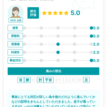
総合
5.0
評価
30代
女性
5.0
接客
5.0
雰囲気
3.0
清潔感
3.0
利便性
5.0
事故対応
痛みの部位
首
腰
頭
肘
手首
背中
肩
腕
膝
足
事故にとても対応が詳しい為今後のどのように進んでいくか
などの説明をきちんとしていただきました。息子が通ってい
ますがしっかり治療もしていただいているみたいで安心して