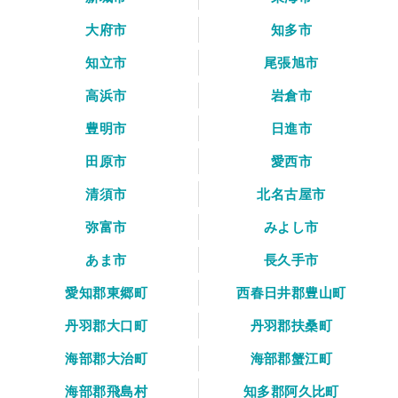
大府市
知多市
知立市
尾張旭市
高浜市
岩倉市
豊明市
日進市
田原市
愛西市
清須市
北名古屋市
弥富市
みよし市
あま市
長久手市
愛知郡東郷町
西春日井郡豊山町
丹羽郡大口町
丹羽郡扶桑町
海部郡大治町
海部郡蟹江町
海部郡飛島村
知多郡阿久比町