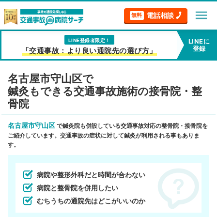
menu
電話相談
無料
LINE登録者限定！
LINEに
登録
「交通事故：より良い通院先の選び方」
名古屋市守山区で
鍼灸もできる交通事故施術の接骨院・整
骨院
名古屋市守山区
で鍼灸院も併設している交通事故対応の整骨院・接骨院を
ご紹介しています。交通事故の症状に対して鍼灸が利用される事もありま
す。
病院や整形外科だと時間が合わない
病院と整骨院を併用したい
むちうちの通院先はどこがいいのか