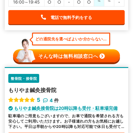
16:00～19:45
○
○
-
○
○
℡
℡
-
電話で無料予約をする
どの通院先を選べばよいか分からない...
そんな時は無料相談窓口へ
整骨院・接骨院
もりやま鍼灸接骨院
5
4
件
もりやま鍼灸接骨院は20時以降も受付・駐車場完備
駐車場のご用意もございますので、お車で通院を希望される方も
安心してご利用いただけます。お子様連れの方もお気軽にお越し
下さい。平日は早朝からや20時以降も対応可能で休日も受付て
おりますので、お忙しい方も是非お越ください。