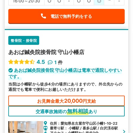
16:00～20:30
○
○
-
○
○
◎
℡
-
電話で無料予約をする
整骨院・接骨院
あおば鍼灸院接骨院 守山小幡店
4.5
1
件
あおば鍼灸院接骨院 守山小幡店は電車で通院しやすい
です。
当院は小幡駅から徒歩4分の場所にありますので、外出先からの
通院でも電車で便利にお越しいただけます。
20,000
お見舞金最大
円支給
無料相談
交通事故施術の
あり
住所：愛知県名古屋市守山区小幡1-10-22
最寄り駅： 小幡駅 / 喜多山駅 / 白沢渓谷駅
アクセス：小幡駅から徒歩3分