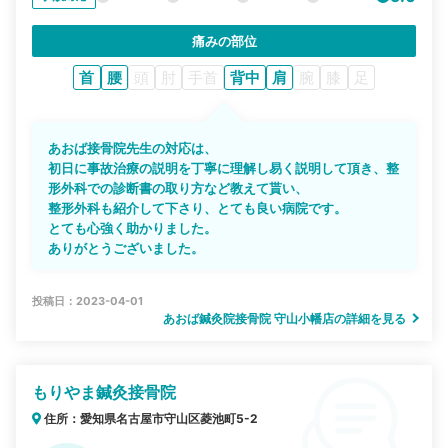
痛みの部位
首
腰
頭
肘
手首
背中
肩
腕
膝
足
あおば接骨院先生の対応は、
初日に事故治療の説明を丁寧に理解し易く説明して頂き、整
形外科での診断書の取り方など教えて貰い、
整形外科も紹介して下さり、とても良い病院です。
とても心強く助かりました。
ありがとうございました。
投稿日：2023-04-01
あおば鍼灸院接骨院 守山小幡店の詳細を見る
もりやま鍼灸接骨院
住所：愛知県名古屋市守山区菱池町5-2