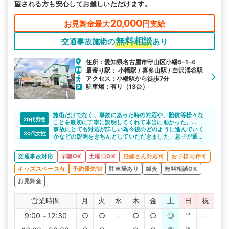
望される方も安心してお越しいただけます。
20,000
お見舞金最大
円支給
無料相談
交通事故施術の
あり
住所：愛知県名古屋市守山区小幡5-1-4
最寄り駅： 小幡駅 / 喜多山駅 / 白沢渓谷駅
アクセス：小幡駅から徒歩7分
駐車場：有り（13台）
施術だけでなく、事故にあった時の対応や、賠償等様々な
20代男性
ことを最初に丁寧に説明してくれて本当に助かった。
施術も丁寧で満足のいく内容だった。
事故にとても対応が詳しい為今後のどのように進んでいく
30代女性
また、仕事の時間に合わせて予約の変更等もスムーズに対
かなどの説明をきちんとしていただきました。息子が通っ
応してくれて助かった。
ていますがしっかり治療もしていただいているみたいで安
心しています。
交通事故対応
早朝OK
土曜日OK
妊婦さん対応可
お子様同伴可
キッズスペース有
予約優先制
駐車場あり
鍼灸
無料相談OK
お見舞金
営業時間
月
火
水
木
金
土
日
祝
9:00～12:30
○
○
-
○
○
◎
℡
-