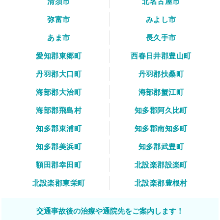
清須市
北名古屋市
弥富市
みよし市
あま市
長久手市
愛知郡東郷町
西春日井郡豊山町
丹羽郡大口町
丹羽郡扶桑町
海部郡大治町
海部郡蟹江町
海部郡飛島村
知多郡阿久比町
知多郡東浦町
知多郡南知多町
知多郡美浜町
知多郡武豊町
額田郡幸田町
北設楽郡設楽町
北設楽郡東栄町
北設楽郡豊根村
交通事故後の治療や通院先をご案内します！