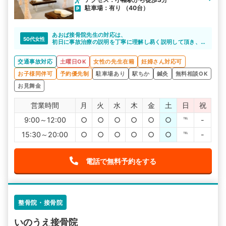
駐車場：有り （40台）
あおば接骨院先生の対応は、
50代女性
初日に事故治療の説明を丁寧に理解し易く説明して頂き、
整形外科での診断書の取り方など教えて貰い、
整形外科も紹介して下さり、とても良い病院です。
交通事故対応
土曜日OK
女性の先生在籍
妊婦さん対応可
とても心強く助かりました。
ありがとうございました。
お子様同伴可
予約優先制
駐車場あり
駅ちか
鍼灸
無料相談OK
お見舞金
営業時間
月
火
水
木
金
土
日
祝
9:00～12:00
○
○
○
○
○
○
℡
-
15:30～20:00
○
○
○
○
○
○
℡
-
電話で無料予約をする
整骨院・接骨院
いのうえ接骨院