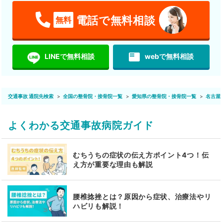
電話で無料相談
無料
featured_play_list
LINEで無料相談
webで無料相談
交通事故 通院先検索
全国の整骨院・接骨院一覧
愛知県の整骨院・接骨院一覧
名古屋
よくわかる交通事故病院ガイド
むちうちの症状の伝え方ポイント4つ！伝
え方が重要な理由も解説
腰椎捻挫とは？原因から症状、治療法やリ
ハビリも解説！