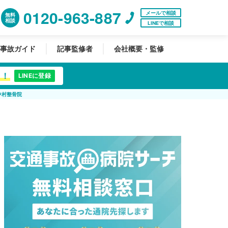
0120-963-887
メールで相談
無料
相談
LINEで相談
事故ガイド
記事監修者
会社概要・監修
中！
LINEに登録
中村整骨院