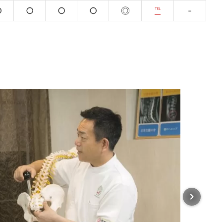
○
○
○
○
◎
℡
-