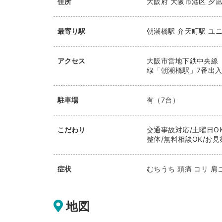
住所
大阪府
大阪市港区
夕凪
最寄り駅
朝潮橋駅
弁天町駅
ユ
アクセス
大阪市営地下鉄中央線「
線「朝潮橋駅」7番出入口
駐車場
有（7台）
こだわり
交通事故対応/土曜日O
整体/無料相談OK/お見
症状
むちうち 頭痛 コリ 肩
地図