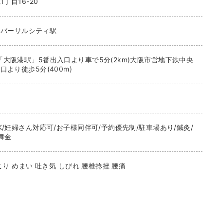
1丁目16-20
ニバーサルシティ駅
大阪港駅」5番出入口より車で5分(2km)大阪市営地下鉄中央
より徒歩5分(400m)
K/妊婦さん対応可/お子様同伴可/予約優先制/駐車場あり/鍼灸/
舞金
こり めまい 吐き気 しびれ 腰椎捻挫 腰痛