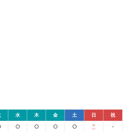
火
水
木
金
土
日
祝
○
○
○
○
○
℡
-