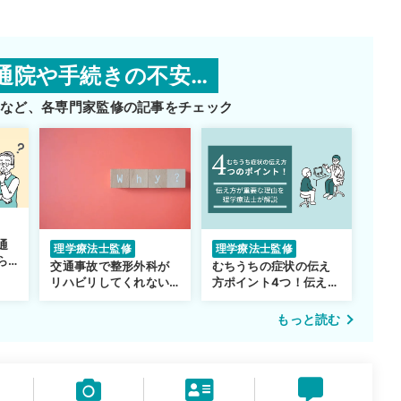
通院や手続きの不安…
師など、
各専門家監修の記事をチェック
通
理学療法士監修
理学療法士監修
ら
交通事故で整形外科が
むちうちの症状の伝え
リハビリしてくれない…
方ポイント4つ！伝え方
転院するべき？
が重要な理由も解説
もっと読む