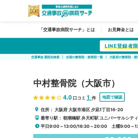
「交通事故病院サーチ」とは
お見舞金とは
LINE登録
交通事故 通院先検索
全国の整骨院・接骨院一覧
大阪府の整骨院・接
中村整骨院（大阪市）
4.0
1
地図で確認
口コミ
件
住所：
大阪府
大阪市港区
夕凪1丁目16-20
最寄り駅：
朝潮橋駅
弁天町駅
ユニバーサルシテ
平日9:00～13:00/16:30～20:00 土曜9:00～1