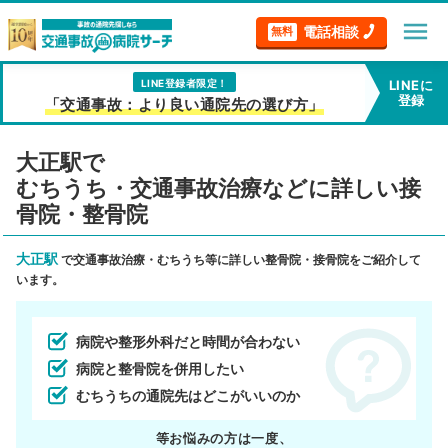
menu
電話相談
無料
LINE登録者限定！
LINEに
登録
「交通事故：より良い通院先の選び方」
大正駅で
むちうち・交通事故治療などに詳しい接
骨院・整骨院
大正駅
で交通事故治療・むちうち等に詳しい整骨院・接骨院をご紹介して
います。
病院や整形外科だと時間が合わない
病院と整骨院を併用したい
むちうちの通院先はどこがいいのか
等お悩みの方は一度、