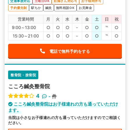
交通事故対応
土曜日OK
妊婦さん対応可
お子様同伴可
予約優先制
駅ちか
鍼灸
無料相談OK
お見舞金
営業時間
月
火
水
木
金
土
日
祝
9:00～13:00
○
○
○
-
○
○
℡
○
15:30～21:00
○
○
○
-
○
○
℡
○
電話で無料予約をする
整骨院・接骨院
こころ鍼灸整骨院
4
-
件
こころ鍼灸整骨院はお子様連れの方も通っていただけ
ます。
当院は小さなお子様連れの方も通っていただけますのでご相談く
ださい。