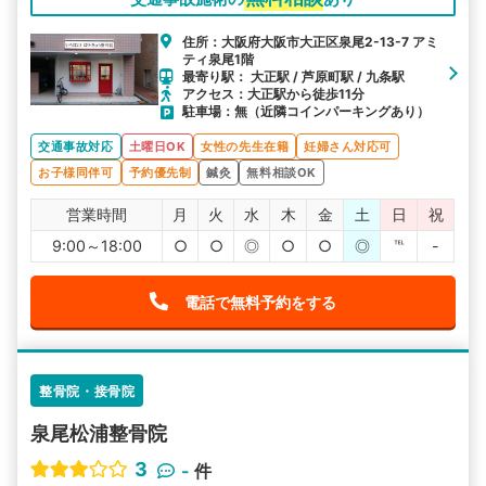
住所：大阪府大阪市大正区泉尾2-13-7 アミ
ティ泉尾1階
最寄り駅： 大正駅 / 芦原町駅 / 九条駅
アクセス：大正駅から徒歩11分
駐車場：無（近隣コインパーキングあり）
交通事故対応
土曜日OK
女性の先生在籍
妊婦さん対応可
お子様同伴可
予約優先制
鍼灸
無料相談OK
営業時間
月
火
水
木
金
土
日
祝
9:00～18:00
○
○
◎
○
○
◎
℡
-
電話で無料予約をする
整骨院・接骨院
泉尾松浦整骨院
3
-
件