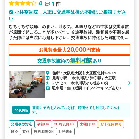
4
1
件
小林整骨院 大正に交通事故後の不調はご相談くださ
い
むちうちや頭痛、めまい、吐き気、耳鳴りなどの症状は交通事故
が原因で起こることが多いです。交通事故後、違和感や不調を感
じた際には当院にお越し下さい。交通事故に特化した施術で対応
します。
20,000
お見舞金最大
円支給
無料相談
交通事故施術の
あり
住所：大阪府大阪市大正区北村1-1-14
最寄り駅： 木津川駅 / 津守駅 / 大正駅
アクセス：木津川駅から徒歩16分
駐車場：無（近隣コインパーキングあり）
事前に予約を入れておけば、時間外でも対応してくれま
30代男性
す。
遅い時間まで伸ばしてもらえるので、非常に助かります。
交通事故対応
早朝OK
20時以降OK
土曜日OK
お子様同伴可
鍼灸
整体
無料相談OK
お見舞金