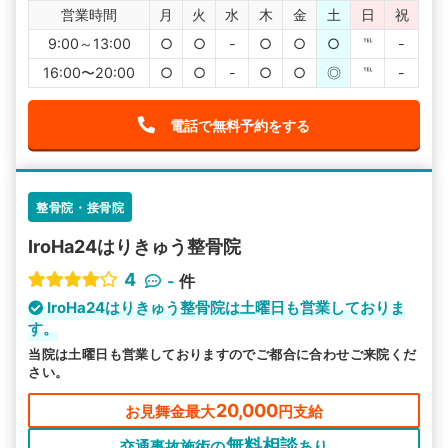
営業時間
月
火
水
木
金
土
日
祝
9:00～13:00
○
○
-
○
○
○
℡
-
16:00〜20:00
○
○
-
○
○
◎
℡
-
電話で無料予約をする
整骨院・接骨院
IroHa24はりきゅう整骨院
4
-
件
IroHa24はりきゅう整骨院は土曜日も営業しておりま
す。
当院は土曜日も営業しておりますのでご都合に合わせご来院くだ
さい。
20,000
お見舞金最大
円支給
無料相談
交通事故施術の
あり