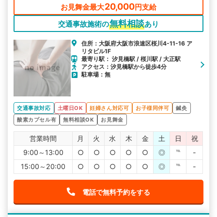
20,000
お見舞金最大
円支給
無料相談
交通事故施術の
あり
住所：大阪府大阪市浪速区桜川4-11-16 ア
リタビル1F
最寄り駅： 汐見橋駅 / 桜川駅 / 大正駅
アクセス：汐見橋駅から徒歩4分
駐車場：無
交通事故対応
土曜日OK
妊婦さん対応可
お子様同伴可
鍼灸
酸素カプセル有
無料相談OK
お見舞金
営業時間
月
火
水
木
金
土
日
祝
9:00～13:00
○
○
○
○
○
◎
℡
-
15:00～20:00
○
○
○
○
○
◎
℡
-
電話で無料予約をする