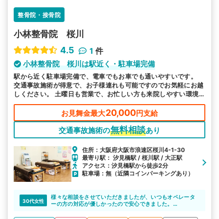
整骨院・接骨院
小林整骨院 桜川
4.5
1
件
小林整骨院 桜川は駅近く・駐車場完備
駅から近く駐車場完備で、電車でもお車でも通いやすいです。
交通事故施術が得意で、お子様連れも可能ですのでお気軽にお越
しください。 土曜日も営業で、お忙しい方も来院しやすい環境
で皆様のお越しをお待ちしております。
20,000
お見舞金最大
円支給
無料相談
交通事故施術の
あり
住所：大阪府大阪市浪速区桜川4-1-30
最寄り駅： 汐見橋駅 / 桜川駅 / 大正駅
アクセス：汐見橋駅から徒歩2分
駐車場：無（近隣コインパーキングあり）
様々な相談をさせていただきましたが、いつもオペレータ
30代女性
ーの方の対応が優しかったので安心できました。
通いやすいエリアや時間などを聞いてくれるのでお任せし
やすいです。