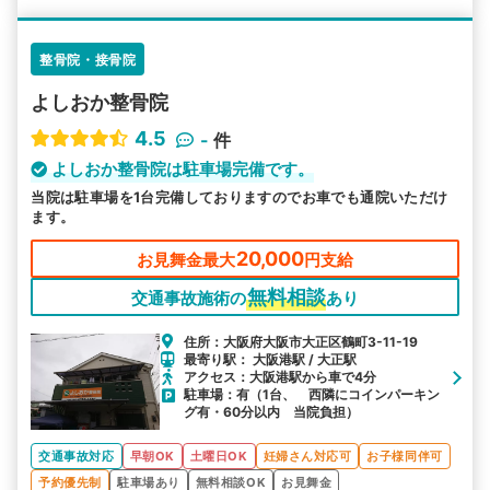
整骨院・接骨院
よしおか整骨院
4.5
-
件
よしおか整骨院は駐車場完備です。
当院は駐車場を1台完備しておりますのでお車でも通院いただけ
ます。
20,000
お見舞金最大
円支給
無料相談
交通事故施術の
あり
住所：大阪府大阪市大正区鶴町3-11-19
最寄り駅： 大阪港駅 / 大正駅
アクセス：大阪港駅から車で4分
駐車場：有（1台、 西隣にコインパーキン
グ有・60分以内 当院負担）
交通事故対応
早朝OK
土曜日OK
妊婦さん対応可
お子様同伴可
予約優先制
駐車場あり
無料相談OK
お見舞金