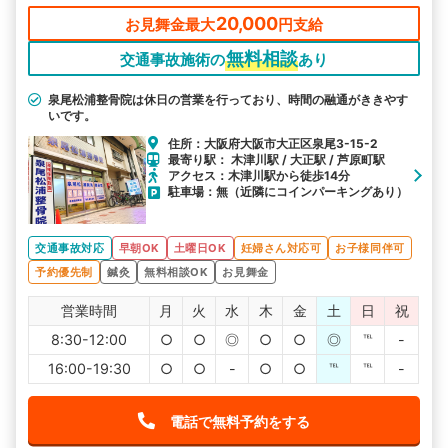
20,000
お見舞金最大
円支給
無料相談
交通事故施術の
あり
泉尾松浦整骨院は休日の営業を行っており、時間の融通がききやす
いです。
住所：大阪府大阪市大正区泉尾3-15-2
最寄り駅： 木津川駅 / 大正駅 / 芦原町駅
アクセス：木津川駅から徒歩14分
駐車場：無（近隣にコインパーキングあり）
交通事故対応
早朝OK
土曜日OK
妊婦さん対応可
お子様同伴可
予約優先制
鍼灸
無料相談OK
お見舞金
営業時間
月
火
水
木
金
土
日
祝
8:30-12:00
○
○
◎
○
○
◎
℡
-
16:00-19:30
○
○
-
○
○
℡
℡
-
電話で無料予約をする