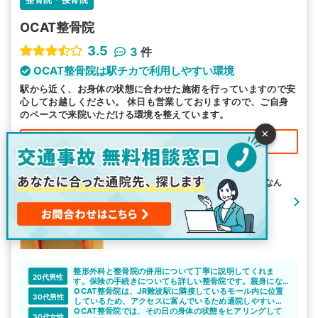
OCAT整骨院
3.5
3
件
OCAT整骨院は駅チカで利用しやすい環境
駅から近く、お身体の状態に合わせた施術を行っていますので安
心してお越しください。 休日も営業しておりますので、ご自身
のペースで来院いただける環境を整えています。
×
20,000
お見舞金最大
円支給
住所：大阪府大阪市浪速区湊町1−4−1
最寄り駅： ＪＲ難波駅 / 大阪難波駅 / なん
ば駅
アクセス：ＪＲ難波駅から徒歩1分
駐車場：無
整形外科と整骨院の併用について丁寧に説明してくれま
20代男性
す。保険の手続きについても詳しい整骨院です。親身にな
って相談にのってくれるので、頼りになりますね。
OCAT整骨院は、JR難波駅に隣接しているモール内に位置
30代男性
しているため、アクセスに富んでいるため通院しやすいと
思います。
OCAT整骨院では、その日の身体の状態をヒアリングして
30代女性