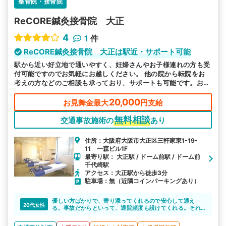
整骨院・接骨院
詳細条件で絞り込む
ReCORE鍼灸接骨院 大正
その他の検索方法
4
1
件
駅から探す
院名から探す
ReCORE鍼灸接骨院 大正は駅近・サポート可能
駅から近い好立地で通いやすく、妊婦さんやお子様連れの方も受
付可能ですのでお気軽にお越しください。 他の院から転院をお
考えの方などのご相談も承っており、サポートも可能です。お悩
み事は一人で悩まず、お気軽に当院にお問い合わせください。
20,000
お見舞金最大
円支給
無料相談
交通事故施術の
あり
住所：大阪府大阪市大正区三軒家東1-19-
11 一森ビル1F
最寄り駅： 大正駅 / ドーム前駅 / ドーム前
千代崎駅
アクセス：大正駅から徒歩3分
駐車場：無（近隣コインパーキングあり）
優しい方ばかりで、寄り添ってくれるので安心して通え
20代女性
る。事故だからといって、通院頻度も設けてくれる。それ
に接客態度もよく、その日にあった施術をして頂けるとこ
ろがありがたいと感じた。