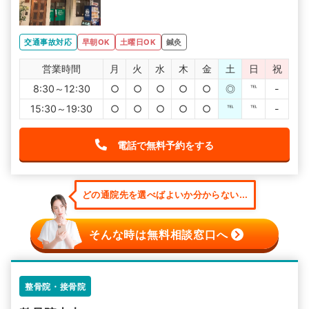
交通事故対応
早朝OK
土曜日OK
鍼灸
営業時間
月
火
水
木
金
土
日
祝
8:30～12:30
○
○
○
○
○
◎
℡
-
15:30～19:30
○
○
○
○
○
℡
℡
-
電話で無料予約をする
どの通院先を選べばよいか分からない...
そんな時は無料相談窓口へ
整骨院・接骨院