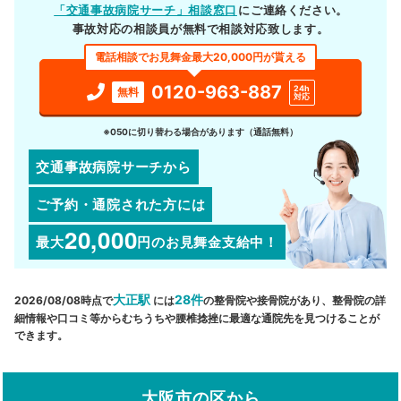
「交通事故病院サーチ」相談窓口
にご連絡ください。
事故対応の相談員が無料で相談対応致します。
電話相談でお見舞金最大20,000円が貰える
0120-963-887
24h
無料
対応
※050に切り替わる場合があります（通話無料）
交通事故病院サーチから
ご予約・通院された方には
20,000
最大
円
のお見舞金支給中！
大正駅
28件
2026/08/08時点で
には
の整骨院や接骨院があり、整骨院の詳
細情報や口コミ等からむちうちや腰椎捻挫に最適な通院先を見つけることが
できます。
大阪市の区から