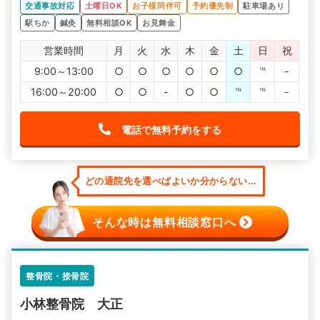
交通事故対応
土曜日OK
お子様同伴可
予約優先制
駐車場あり
駅ちか
鍼灸
無料相談OK
お見舞金
営業時間
月
火
水
木
金
土
日
祝
9:00～13:00
○
○
○
○
○
○
℡
-
16:00～20:00
○
○
-
○
○
℡
℡
-
電話で無料予約をする
どの通院先を選べばよいか分からない...
そんな時は無料相談窓口へ
整骨院・接骨院
小林整骨院 大正