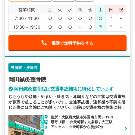
営業時間
月
火
水
木
金
土
日
祝
7:30～11:30
○
○
○
○
○
○
℡
-
15:30～19:30
○
○
○
-
○
℡
℡
-
電話で無料予約をする
整骨院・接骨院
岡田鍼灸整骨院
岡田鍼灸整骨院は交通事故施術に特化しています
むちうちや頭痛・めまい・吐き気・耳鳴りなどの症状は交通事故
が原因で起こることが多いです。交通事故後、違和感や不調を感
じた際には当院にご相談ください。当院は交通事故の施術に特化
しています。
住所：大阪府大阪市港区南市岡3-11-3
最寄り駅： 弁天町駅 / 九条駅 / 大正駅
アクセス：弁天町駅から徒歩7分