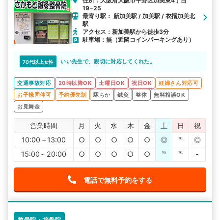
住所：大阪府大阪市平野区加美東4丁目
19−25
最寄り駅： 新加美駅 / 加美駅 / 衣摺加美北
駅
アクセス：新加美駅から徒歩3分
駐車場：無（近隣コインパーキングあり）
いい先生で、親切に対応してくれた。
70代以上女性
交通事故対応
20時以降OK
土曜日OK
祝日OK
妊婦さん対応可
お子様同伴可
予約優先制
駅ちか
鍼灸
整体
無料相談OK
お見舞金
営業時間
月
火
水
木
金
土
日
祝
10:00～13:00
○
○
○
○
○
◎
℡
◎
15:00～20:00
○
○
○
○
○
℡
℡
-
電話で無料予約をする
整骨院・接骨院