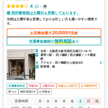
4
-
件
西田整骨院は土曜日も営業しております。
当院は土曜午前も営業しておりお忙しい方も通いやすい環境で
す。
20,000
お見舞金最大
円支給
無料相談
交通事故施術の
あり
住所：大阪府大阪市西区北堀江1-14-11
最寄り駅： 四ツ橋駅 / 西大橋駅 / ＪＲ難波
駅
アクセス：四ツ橋駅から徒歩4分
駐車場：無
交通事故対応
早朝OK
土曜日OK
妊婦さん対応可
お子様同伴可
駅ちか
無料相談OK
お見舞金
営業時間
月
火
水
木
金
土
日
祝
9:00～12:30
○
○
○
○
○
◎
℡
-