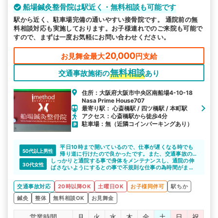
船場鍼灸整骨院は駅近く・無料相談も可能です
駅から近く、駐車場完備の通いやすい接骨院です。 通院前の無
料相談対応も実施しております。お子様連れでのご来院も可能で
すので、まずは一度お気軽にお問い合わせください。
20,000
お見舞金最大
円支給
無料相談
交通事故施術の
あり
住所：大阪府大阪市中央区南船場4-10-18
Nasa Prime House707
最寄り駅： 心斎橋駅 / 四ツ橋駅 / 本町駅
アクセス：心斎橋駅から徒歩4分
駐車場：無（近隣コインパーキングあり）
平日10時まで開いているので、仕事が遅くなる時でも
50代以上男性
帰り道に行けたので良かったです。また、交通事故の対
しっかりと通院する事で身体をメンテナンスし、通院の伸
応の知識もあり、治療の事だけでなく手続きで分からな
30代女性
ばさないようにするとの事で不規則な仕事の為時間がまば
い事等色々相談することができました。
らな私にとってすごく有難い言葉でした。
通院を始めたばかりですが、しっかりメンテナンスしても
交通事故対応
20時以降OK
土曜日OK
お子様同伴可
駅ちか
らおうと思います。
鍼灸
整体
無料相談OK
お見舞金
営業時間
月
火
水
木
金
土
日
祝