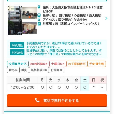
住所：大阪府大阪市西区北堀江1-1-25 堀冨
ビル3F
最寄り駅： 四ツ橋駅 / 心斎橋駅 / 西大橋駅
アクセス：四ツ橋駅から徒歩1分
駐車場：無（近隣コインパーキングあり）
予約優先制ですが、夜は22時まで受け付けているので遅く
20代男性
までみていただけます。
もちろん予約無しでもみていただけますが、予約して確実
交通事故に遭い、病院では診ることしかしてもらえず、ず
30代女性
に施術を受けたほうが良いと思います。
っとこの状態で「様子見」で時間が経つのを待つだけはツ
ライな…と感じている時に、こちらに通院を始めました。
初回時に事故施術の詳しいお話をして頂き、先生方も皆さ
交通事故対応
20時以降OK
土曜日OK
お子様同伴可
予約優先制
ん優しい方で安心して通う事が出来ています。体も事故当
時よりだいぶマシになってきました。いつもありがとうご
駅ちか
鍼灸
無料相談OK
お見舞金
ざいます。
営業時間
月
火
水
木
金
土
日
祝
12:00～22:00
○
○
○
○
○
○
℡
-
電話で無料予約をする