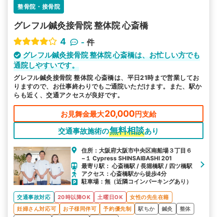
整骨院・接骨院
グレフル鍼灸接骨院 整体院 心斎橋
4
-
件
グレフル鍼灸接骨院 整体院 心斎橋は、お忙しい方でも
通院しやすいです。
グレフル鍼灸接骨院 整体院 心斎橋は、平日21時まで営業してお
りますので、お仕事終わりでもご通院いただけます。また、駅か
らも近く、交通アクセスが良好です。
20,000
お見舞金最大
円支給
無料相談
交通事故施術の
あり
住所：大阪府大阪市中央区南船場３丁目６
−１ Cypress SHINSAIBASHI 201
最寄り駅： 心斎橋駅 / 長堀橋駅 / 四ツ橋駅
アクセス：心斎橋駅から徒歩4分
駐車場：無（近隣コインパーキングあり）
交通事故対応
20時以降OK
土曜日OK
女性の先生在籍
妊婦さん対応可
お子様同伴可
予約優先制
駅ちか
鍼灸
整体