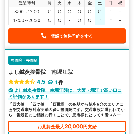
営業時間
月
火
水
木
金
土
日
祝
8:00～12:00
○
○
○
○
○
○
℡
-
17:00～20:30
○
○
-
○
○
℡
℡
-
電話で無料予約をする
整骨院・接骨院
よし鍼灸接骨院 南堀江院
4.5
1
件
よし鍼灸接骨院 南堀江院は、大阪・堀江で高い口コ
ミ評価があります！
「西大橋」「四ツ橋」「西長堀」の各駅から徒歩6分のエリアに
ある交通事故対応実績の多い整骨院です。交通事故に遭われてか
ら一番最初にご相談に行くことで、患者様にとって１番スムーズ
な流れを提案していただけます。
20,000
お見舞金最大
円支給