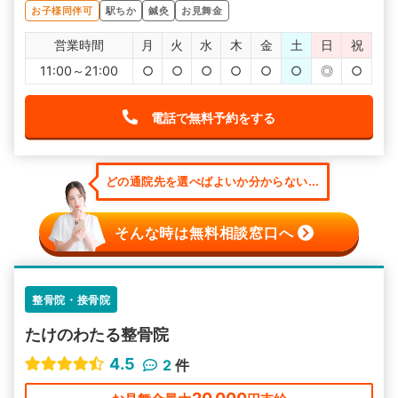
お子様同伴可
駅ちか
鍼灸
お見舞金
営業時間
月
火
水
木
金
土
日
祝
11:00～21:00
○
○
○
○
○
○
◎
○
電話で無料予約をする
どの通院先を選べばよいか分からない...
そんな時は無料相談窓口へ
整骨院・接骨院
たけのわたる整骨院
4.5
2
件