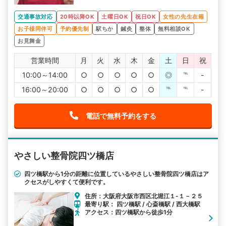
交通事故対応
20時以降OK
土曜日OK
祝日OK
女性の先生在籍
お子様同伴可
予約優先制
駅ちか
鍼灸
整体
無料相談OK
お見舞金
営業時間
月
火
水
木
金
土
日
祝
10:00～14:00
○
○
○
○
○
◎
℡
-
16:00～20:00
○
○
○
○
○
℡
℡
-
電話で無料予約をする
やさしい整骨院四ツ橋店
四ツ橋駅から1分の距離に位置しているやさしい整骨院四ツ橋店はア
クセスがしやすくて便利です。
住所：大阪府大阪市西区北堀江１-１－２５
最寄り駅： 四ツ橋駅 / 心斎橋駅 / 西大橋駅
アクセス：四ツ橋駅から徒歩1分