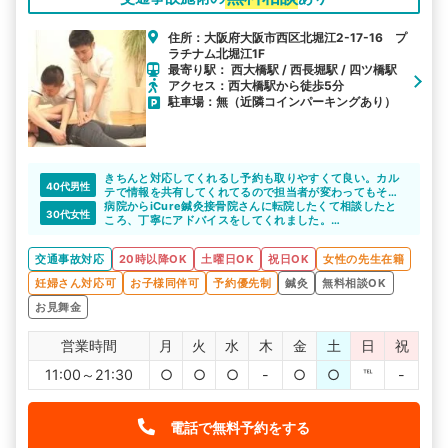
住所：大阪府大阪市西区北堀江2-17-16 プ
ラチナム北堀江1F
最寄り駅： 西大橋駅 / 西長堀駅 / 四ツ橋駅
アクセス：西大橋駅から徒歩5分
駐車場：無（近隣コインパーキングあり）
きちんと対応してくれるし予約も取りやすくて良い。カル
40代男性
テで情報を共有してくれてるので担当者が変わってもそん
なに違いがなくて安心して施術を受けれました。
病院からiCure鍼灸接骨院さんに転院したくて相談したと
30代女性
ころ、丁寧にアドバイスをしてくれました。
同じシチュエーションでどこかに相談したいと思っている
人にとっては、頼りになる接骨院さんだと思いますよ。
交通事故対応
20時以降OK
土曜日OK
祝日OK
女性の先生在籍
妊婦さん対応可
お子様同伴可
予約優先制
鍼灸
無料相談OK
お見舞金
営業時間
月
火
水
木
金
土
日
祝
11:00～21:30
○
○
○
-
○
○
℡
-
電話で無料予約をする