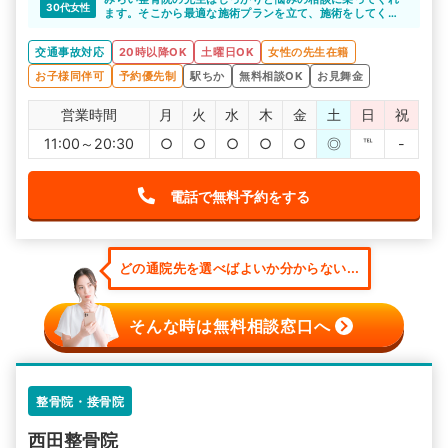
30代女性
ます。そこから最適な施術プランを立て、施術をしてくれ
ます。一人一人の声をこぼさず拾ってくれるので安心して
お任せできますね。
交通事故対応
20時以降OK
土曜日OK
女性の先生在籍
お子様同伴可
予約優先制
駅ちか
無料相談OK
お見舞金
営業時間
月
火
水
木
金
土
日
祝
11:00～20:30
○
○
○
○
○
◎
℡
-
電話で無料予約をする
どの通院先を選べばよいか分からない...
そんな時は無料相談窓口へ
整骨院・接骨院
西田整骨院