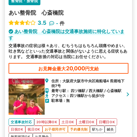
整骨院・接骨院
詳細条件で絞り込む
あい整骨院 心斎橋院
その他の検索方法
3.5
-
件
駅から探す
院名から探す
あい整骨院 心斎橋院は交通事故施術に特化していま
す
交通事故の症状は様々あり、むちうちはもちろん頭痛やめまい、
吐き気などといった交通事故と関係がないように思える症状もあ
ります。 交通事故後の対応は当院にお任せください。
20,000
お見舞金最大
円支給
住所：大阪府大阪市中央区南船場4 長堀地下
街7号
最寄り駅： 四ツ橋駅 / 西大橋駅 / 心斎橋駅
アクセス：四ツ橋駅から徒歩1分
駐車場：無
交通事故対応
20時以降OK
土日OK
土曜日OK
日曜日OK
日祝OK
祝日OK
お子様同伴可
予約優先制
駅ちか
鍼灸
無料相談OK
お見舞金