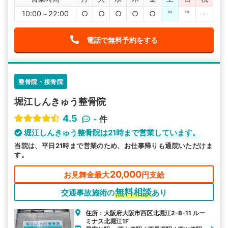
10:00～22:00
○
○
○
○
○
℡
℡
-
電話で無料予約をする
整骨院・接骨院
堀江しんきゅう整骨院
4.5
-
件
堀江しんきゅう整骨院は21時まで営業しています。
当院は、平日21時まで営業のため、お仕事帰りも通院いただけま
す。
20,000
お見舞金最大
円支給
無料相談
交通事故施術の
あり
住所：大阪府大阪市西区北堀江2-8-11 ルー
ミナス北堀江1F