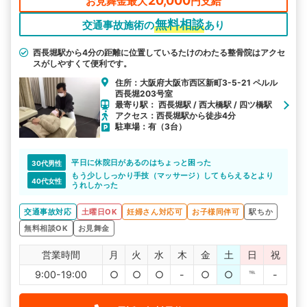
20,000
お見舞金最大
円支給
無料相談
交通事故施術の
あり
西長堀駅から4分の距離に位置しているたけのわたる整骨院はアクセ
スがしやすくて便利です。
住所：大阪府大阪市西区新町3-5-21 ペルル
西長堀203号室
最寄り駅： 西長堀駅 / 西大橋駅 / 四ツ橋駅
アクセス：西長堀駅から徒歩4分
駐車場：有（3台）
平日に休院日があるのはちょっと困った
30代男性
もう少ししっかり手技（マッサージ）してもらえるとより
40代女性
うれしかった
交通事故対応
土曜日OK
妊婦さん対応可
お子様同伴可
駅ちか
無料相談OK
お見舞金
営業時間
月
火
水
木
金
土
日
祝
9:00-19:00
○
○
○
-
○
○
℡
-