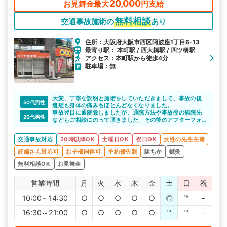
20,000
お見舞金最大
円支給
無料相談
交通事故施術の
あり
住所：大阪府大阪市西区阿波座1丁目6-13
最寄り駅： 本町駅 / 西大橋駅 / 四ツ橋駅
アクセス：本町駅から徒歩4分
駐車場：無
大変、丁寧な説明と施術をしていただきまして、事故の後
50代男性
遺症も身体の痛みもほとんどなくなりました。
事故翌日に通院致しましたが、通院方法や事故後の病院先
20代男性
などもご相談にのって頂きました。その後のアフターフォ
ローも丁寧でとても満足しています。
交通事故対応
20時以降OK
土曜日OK
祝日OK
女性の先生在籍
妊婦さん対応可
お子様同伴可
予約優先制
駅ちか
鍼灸
無料相談OK
お見舞金
営業時間
月
火
水
木
金
土
日
祝
10:00～14:30
○
○
○
○
○
◎
℡
-
16:30～21:00
○
○
○
○
○
℡
℡
-