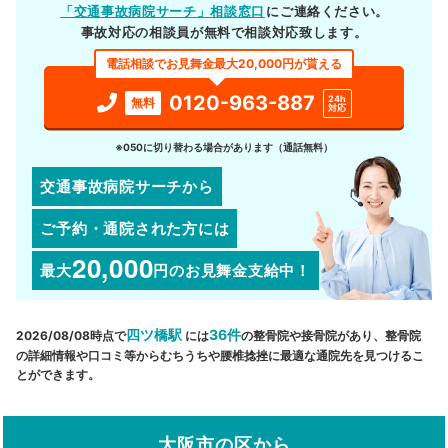
「交通事故病院サーチ」相談窓口
にご連絡ください。
事故対応の相談員が無料で相談対応致します。
電話相談でお見舞金最大20,000円が貰える
0120-963-887
24h
無料
対応
※050に切り替わる場合があります（通話無料）
交通事故病院サーチから
ご予約・通院された方には
20,000
最大
円
のお見舞金支給中！
四ツ橋駅
36件
2026/08/08時点で
には
の整骨院や接骨院があり、整骨院
の詳細情報や口コミ等からむちうちや腰椎捻挫に最適な通院先を見つけるこ
とができます。
大阪市の区から