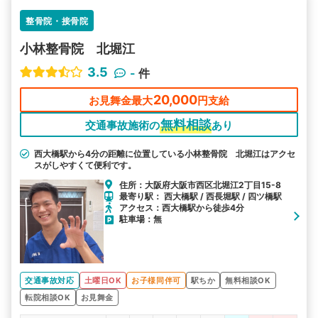
整骨院・接骨院
小林整骨院 北堀江
3.5
-
件
20,000
お見舞金最大
円支給
無料相談
交通事故施術の
あり
西大橋駅から4分の距離に位置している小林整骨院 北堀江はアクセ
スがしやすくて便利です。
住所：大阪府大阪市西区北堀江2丁目15-8
最寄り駅： 西大橋駅 / 西長堀駅 / 四ツ橋駅
アクセス：西大橋駅から徒歩4分
駐車場：無
交通事故対応
土曜日OK
お子様同伴可
駅ちか
無料相談OK
転院相談OK
お見舞金