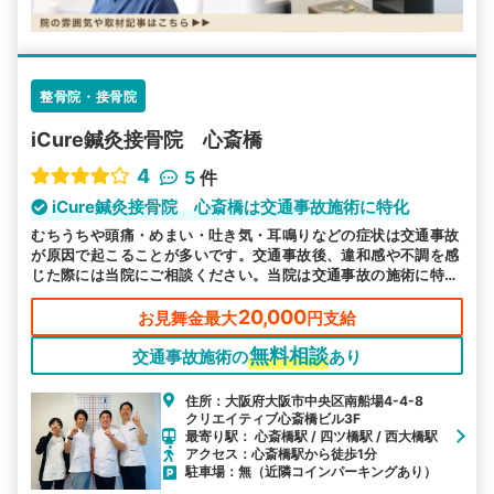
整骨院・接骨院
iCure鍼灸接骨院 心斎橋
4
5
件
iCure鍼灸接骨院 心斎橋は交通事故施術に特化
むちうちや頭痛・めまい・吐き気・耳鳴りなどの症状は交通事故
が原因で起こることが多いです。交通事故後、違和感や不調を感
じた際には当院にご相談ください。当院は交通事故の施術に特化
しています。
20,000
お見舞金最大
円支給
無料相談
交通事故施術の
あり
住所：大阪府大阪市中央区南船場4-4-8
クリエイティブ心斎橋ビル3F
最寄り駅： 心斎橋駅 / 四ツ橋駅 / 西大橋駅
アクセス：心斎橋駅から徒歩1分
駐車場：無（近隣コインパーキングあり）