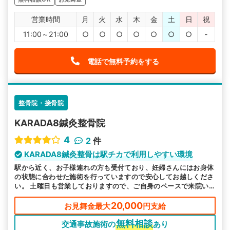
営業時間
月
火
水
木
金
土
日
祝
11:00～21:00
○
○
○
○
○
○
○
-
電話で無料予約をする
整骨院・接骨院
KARADA8鍼灸整骨院
4
2
件
KARADA8鍼灸整骨は駅チカで利用しやすい環境
駅から近く、お子様連れの方も受付ており、妊婦さんにはお身体
の状態に合わせた施術を行っていますので安心してお越しくださ
い。 土曜日も営業しておりますので、ご自身のペースで来院い
ただける環境を整えています。
20,000
お見舞金最大
円支給
無料相談
交通事故施術の
あり