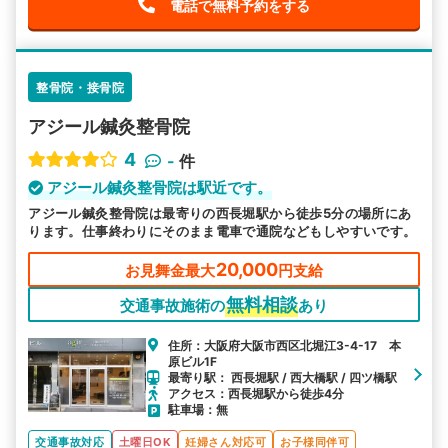
電話で無料予約をする
整骨院・接骨院
アジール鍼灸整骨院
4
-
件
アジール鍼灸整骨院は駅近です。
アジール鍼灸整骨院は最寄りの西長堀駅から徒歩5分の場所にあ
ります。仕事終わりにそのまま電車で通院などもしやすいです。
20,000
お見舞金最大
円支給
無料相談
交通事故施術の
あり
住所：大阪府大阪市西区北堀江3-4-17 本
原ビル1F
最寄り駅： 西長堀駅 / 西大橋駅 / 四ツ橋駅
アクセス：西長堀駅から徒歩4分
駐車場：無
交通事故対応
土曜日OK
妊婦さん対応可
お子様同伴可