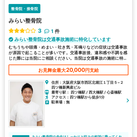
整骨院・接骨院
みらい整骨院
3
1
件
みらい整骨院は交通事故施術に特化しています
むちうちや頭痛・めまい・吐き気・耳鳴りなどの症状は交通事故
が原因で起こることが多いです。交通事故後、違和感や不調を感
じた際には当院にご相談ください。当院は交通事故の施術に特化
しています。
20,000
お見舞金最大
円支給
住所：大阪府大阪市西区北堀江１丁目５−２
四ツ橋新興産ビル
最寄り駅： 四ツ橋駅 / 西大橋駅 / 心斎橋駅
アクセス：四ツ橋駅から徒歩1分
駐車場：無
みらい整骨院の先生はしっかりと悩みの相談に乗ってくれ