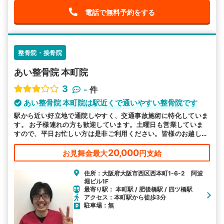
電話で無料予約をする
整骨院・接骨院
あい整骨院 本町院
3
-
件
あい整骨院 本町院は駅近くで通いやすい整骨院です
駅から近い好立地で通院しやすく、交通事故施術に特化していま
す。 お子様連れの方も歓迎しています。土曜日も営業していま
すので、平日お忙しい方は是非ご利用ください。皆様のお越しを
お待ちしております。
20,000
お見舞金最大
円支給
住所：大阪府大阪市西区西本町1-6-2 阿波
堀ビル1F
最寄り駅： 本町駅 / 肥後橋駅 / 四ツ橋駅
アクセス：本町駅から徒歩3分
駐車場：無