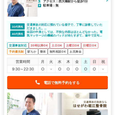
アクセス：西大橋駅から徒歩1分
駐車場：無
交通事故の対応に慣れている様子で、丁寧に診察していた
30代男性
だきました。
自宅からも近く通いやすかったのでよかったです。
会話の中身としては、不快な内容はほとんどなかった。電
40代男性
気マッサージの機械のパッドが冷たすぎて、途中で文句を
言うと、次からパッドの温度調整をしてもらえた。遅い時
間に開いているのが一番良かった。
交通事故対応
20時以降OK
土日OK
土曜日OK
日曜日OK
予約優先制
駅ちか
整体
無料相談OK
お見舞金
営業時間
月
火
水
木
金
土
日
祝
9:30～22:30
○
-
○
○
○
○
○
-
電話で無料予約をする