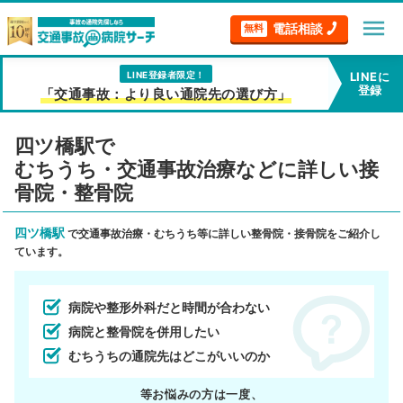
menu
電話相談
無料
LINE登録者限定！
LINEに
登録
「交通事故：より良い通院先の選び方」
四ツ橋駅で
むちうち・交通事故治療などに詳しい接
骨院・整骨院
四ツ橋駅
で交通事故治療・むちうち等に詳しい整骨院・接骨院をご紹介し
ています。
病院や整形外科だと時間が合わない
病院と整骨院を併用したい
むちうちの通院先はどこがいいのか
等お悩みの方は一度、