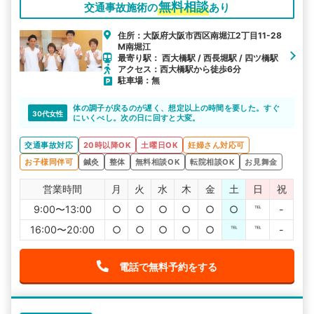
無料相談
交通事故施術の
あり
住所：大阪府大阪市西区南堀江2丁目11-28
M南堀江
最寄り駅： 西大橋駅 / 西長堀駅 / 四ツ橋駅
アクセス：西大橋駅から徒歩6分
駐車場：無
体の調子が戻るのが遅く、想定以上の時間を要した。すぐ
30代女性
にいくべし。次の日に回すと大変。
交通事故対応
20時以降OK
土曜日OK
妊婦さん対応可
お子様同伴可
鍼灸
整体
無料相談OK
転院相談OK
お見舞金
営業時間
月
火
水
木
金
土
日
祝
9:00〜13:00
○
○
○
○
○
○
℡
-
16:00〜20:00
○
○
○
○
○
℡
℡
-
電話で無料予約をする