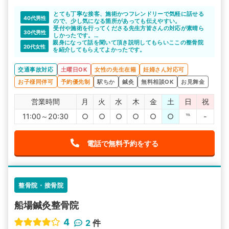
とても丁寧な接客、施術かつフレンドリーで気軽に話せる
40代男性
ので、少し気になる箇所があっても伝えやすい。
受付や施術を行ってくださる先生方皆さんの対応が素晴ら
30代男性
しかったです。
親身になって話を聞いて頂き説明してもらいここの整骨院
丁寧で雰囲気も良かったので、今後も通いたいと思えるク
20代女性
を紹介してもらえてよかったです。
リニックでした。
交通事故対応
土曜日OK
女性の先生在籍
妊婦さん対応可
お子様同伴可
予約優先制
駅ちか
鍼灸
無料相談OK
お見舞金
営業時間
月
火
水
木
金
土
日
祝
11:00～20:30
○
○
○
○
○
○
℡
-
電話で無料予約をする
整骨院・接骨院
船場鍼灸整骨院
4
2
件