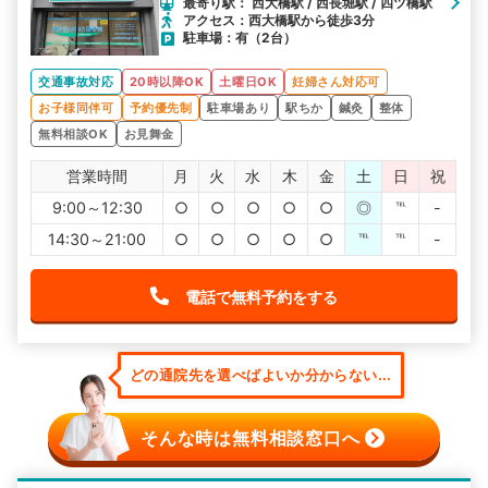
最寄り駅： 西大橋駅 / 西長堀駅 / 四ツ橋駅
アクセス：西大橋駅から徒歩3分
駐車場：有（2台）
交通事故対応
20時以降OK
土曜日OK
妊婦さん対応可
お子様同伴可
予約優先制
駐車場あり
駅ちか
鍼灸
整体
無料相談OK
お見舞金
営業時間
月
火
水
木
金
土
日
祝
9:00～12:30
○
○
○
○
○
◎
℡
-
14:30～21:00
○
○
○
○
○
℡
℡
-
電話で無料予約をする
どの通院先を選べばよいか分からない...
そんな時は無料相談窓口へ