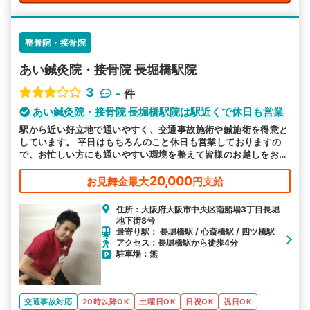
整骨院・接骨院
あい鍼灸院・接骨院 長堀橋駅院
3
-
件
あい鍼灸院・接骨院 長堀橋駅院は駅近くで休日も営業
駅から近い好立地で通いやすく、交通事故施術や鍼施術を得意と
しています。 平日はもちろんのこと休日も営業しておりますの
で、お忙しい方にも通いやすい環境を整えて皆様のお越しをお待
ちしております。
20,000
お見舞金最大
円支給
住所：大阪府大阪市中央区南船場3丁目長堀
地下街8号
最寄り駅： 長堀橋駅 / 心斎橋駅 / 四ツ橋駅
アクセス：長堀橋駅から徒歩4分
駐車場：無
交通事故対応
20時以降OK
土曜日OK
日祝OK
祝日OK