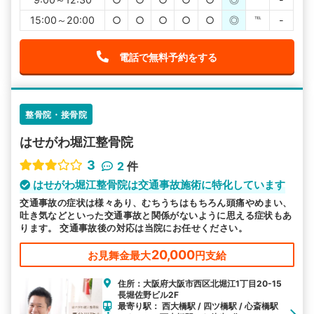
15:00～20:00
○
○
○
○
○
◎
℡
-
電話で無料予約をする
整骨院・接骨院
はせがわ堀江整骨院
3
2
件
はせがわ堀江整骨院は交通事故施術に特化しています
交通事故の症状は様々あり、むちうちはもちろん頭痛やめまい、
吐き気などといった交通事故と関係がないように思える症状もあ
ります。 交通事故後の対応は当院にお任せください。
20,000
お見舞金最大
円支給
住所：大阪府大阪市西区北堀江1丁目20-15
長堀佐野ビル2F
最寄り駅： 西大橋駅 / 四ツ橋駅 / 心斎橋駅