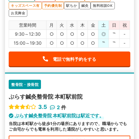
キッズスペース有
予約優先制
駅ちか
鍼灸
無料相談OK
お見舞金
営業時間
月
火
水
木
金
土
日
祝
9:30～12:30
○
○
○
○
○
◎
℡
-
15:00～19:30
○
○
○
○
○
℡
℡
-
電話で無料予約をする
整骨院・接骨院
ぷらす鍼灸整骨院 本町駅前院
3.5
2
件
ぷらす鍼灸整骨院 本町駅前院は駅近です。
当院は本町駅から徒歩1分の場所にありますので、職場からでも
ご自宅からでも電車を利用した通院がしやすいと思います。