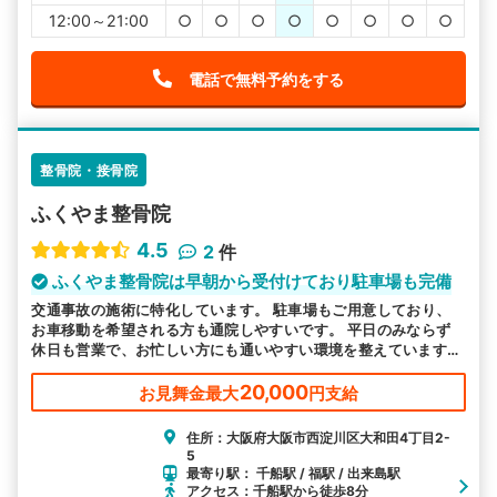
12:00～21:00
○
○
○
○
○
○
○
○
電話で無料予約をする
整骨院・接骨院
ふくやま整骨院
4.5
2
件
ふくやま整骨院は早朝から受付けており駐車場も完備
交通事故の施術に特化しています。 駐車場もご用意しており、
お車移動を希望される方も通院しやすいです。 平日のみならず
休日も営業で、お忙しい方にも通いやすい環境を整えています。
皆様のお越しをお待ちしております。
20,000
お見舞金最大
円支給
住所：大阪府大阪市西淀川区大和田4丁目2-
5
最寄り駅： 千船駅 / 福駅 / 出来島駅
アクセス：千船駅から徒歩8分