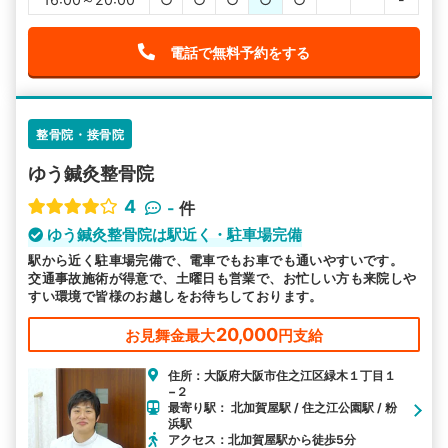
電話で無料予約をする
整骨院・接骨院
ゆう鍼灸整骨院
4
-
件
ゆう鍼灸整骨院は駅近く・駐車場完備
駅から近く駐車場完備で、電車でもお車でも通いやすいです。
交通事故施術が得意で、土曜日も営業で、お忙しい方も来院しや
すい環境で皆様のお越しをお待ちしております。
20,000
お見舞金最大
円支給
住所：大阪府大阪市住之江区緑木１丁目１
−２
最寄り駅： 北加賀屋駅 / 住之江公園駅 / 粉
浜駅
アクセス：北加賀屋駅から徒歩5分