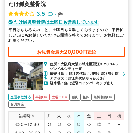
たけ鍼灸整骨院
3.5
-
件
たけ鍼灸整骨院は土曜日も営業しています
平日はもちろんのこと、土曜日も営業しておりますので、平日忙
しい方にもお越しいただける環境を整えております。お気軽にご
利用ください。
20,000
お見舞金最大
円支給
住所：大阪府大阪市城東区野江3-20-14 メ
ゾンベルシティー1F
最寄り駅： 野江内代駅 / JR野江駅 / 野江駅
アクセス：野江内代駅から徒歩3分
駐車場：無（近隣コインパーキングあり）
交通事故対応
早朝OK
土曜日OK
鍼灸
整体
無料相談OK
お見舞金
営業時間
月
火
水
木
金
土
日
祝
8:30～12:30
○
○
○
○
○
◎
℡
-
16:00～20:00
○
○
○
○
○
℡
℡
-