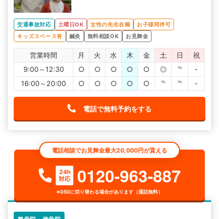
交通事故対応
土曜日OK
女性の先生在籍
お子様同伴可
キッズスペース有
鍼灸
無料相談OK
お見舞金
営業時間
月
火
水
木
金
土
日
祝
9:00～12:30
○
○
○
○
○
◎
℡
-
16:00～20:00
○
○
○
○
○
℡
℡
-
電話で無料予約をする
電話相談でお見舞金最大20,000円が貰える
0120-963-887
24h
対応
※050に切り替わる場合があります（通話無料）