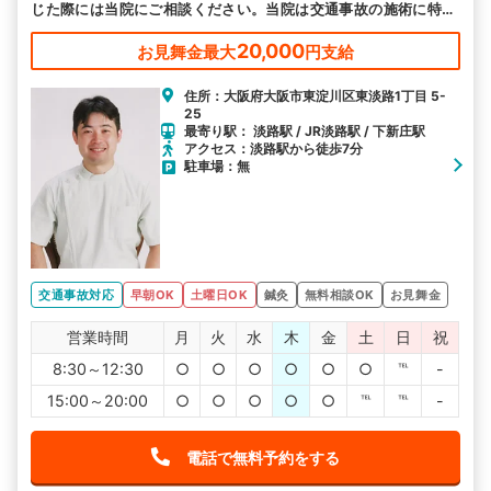
じた際には当院にご相談ください。当院は交通事故の施術に特化
しています。
20,000
お見舞金最大
円支給
住所：大阪府大阪市東淀川区東淡路1丁目 5-
25
最寄り駅： 淡路駅 / JR淡路駅 / 下新庄駅
アクセス：淡路駅から徒歩7分
駐車場：無
交通事故対応
早朝OK
土曜日OK
鍼灸
無料相談OK
お見舞金
営業時間
月
火
水
木
金
土
日
祝
8:30～12:30
○
○
○
○
○
○
℡
-
15:00～20:00
○
○
○
○
○
℡
℡
-
電話で無料予約をする