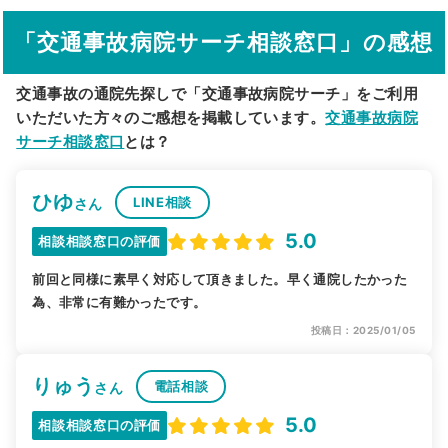
その他の検索方法
「交通事故病院サーチ相談窓口」の感想
駅から探す
院名から探す
交通事故の通院先探しで「交通事故病院サーチ」をご利用
いただいた方々のご感想を掲載しています。
交通事故病院
サーチ相談窓口
とは？
ひゆ
LINE相談
さん
5.0
相談相談窓口の評価
前回と同様に素早く対応して頂きました。早く通院したかった
為、非常に有難かったです。
投稿日：2025/01/05
りゅう
電話相談
さん
5.0
相談相談窓口の評価