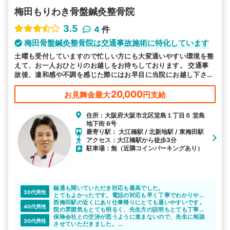
梅田もりわき骨盤鍼灸整骨院
3.5
4
件
梅田骨盤鍼灸整骨院は交通事故施術に特化しています
土曜も受付していますので忙しい方にも大変通いやすい環境を整
えて、お一人おひとりのお越しをお待ちしております。 交通事
故後、違和感や不調を感じた際にはお早目に当院にお越し下さ
い。交通事故に特化した施術で対応します。
20,000
お見舞金最大
円支給
住所：大阪府大阪市北区堂島１丁目６ 堂島
地下街 6号
最寄り駅： 大江橋駅 / 北新地駅 / 東梅田駅
アクセス：大江橋駅から徒歩3分
駐車場：無（近隣コインパーキングあり）
融通も聞いていただき対応も最高でした。
30代男性
とてもよかったです。電話の対応も早く丁寧でわかりやす
くて、相談がしやすい感じです。困っていたので助かりま
西梅田駅の近くにあり仕事帰りにとても通いやすいです。
40代男性
した。
院の雰囲気もとても明るく、先生方の説明もとても丁寧で
他の人にもたくさん紹介したいと思います。初めてだった
一人一人を大切にしているのが伝わってきます。本当に感
保険会社との交渉が思うように進まないので、先生に相談
30代男性
ので不安でしたが治って良かったです。
謝です。
させていただきました。