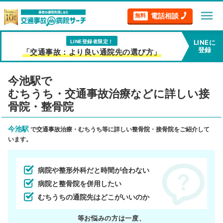
menu
電話相談
無料
LINE登録者限定！
LINEに
登録
「交通事故：より良い通院先の選び方」
今池駅で
むちうち・交通事故治療などに詳しい接
骨院・整骨院
今池駅
で交通事故治療・むちうち等に詳しい整骨院・接骨院をご紹介して
います。
病院や整形外科だと時間が合わない
病院と整骨院を併用したい
むちうちの通院先はどこがいいのか
等お悩みの方は一度、