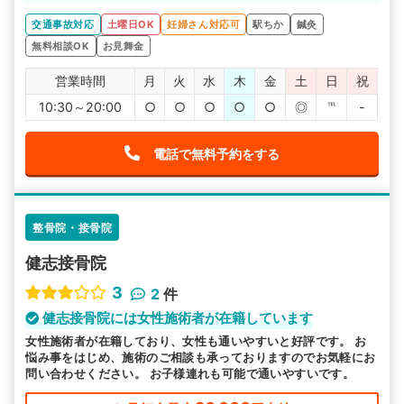
先生は丁寧にわかりやすく説明をしてくれました。先生の
アドバイス通りに交渉してみようと思います。
交通事故対応
土曜日OK
妊婦さん対応可
駅ちか
鍼灸
無料相談OK
お見舞金
営業時間
月
火
水
木
金
土
日
祝
10:30～20:00
○
○
○
○
○
◎
℡
-
電話で無料予約をする
整骨院・接骨院
健志接骨院
3
2
件
健志接骨院には女性施術者が在籍しています
女性施術者が在籍しており、女性も通いやすいと好評です。 お
悩み事をはじめ、施術のご相談も承っておりますのでお気軽にお
問い合わせください。 お子様連れも可能で通いやすいです。