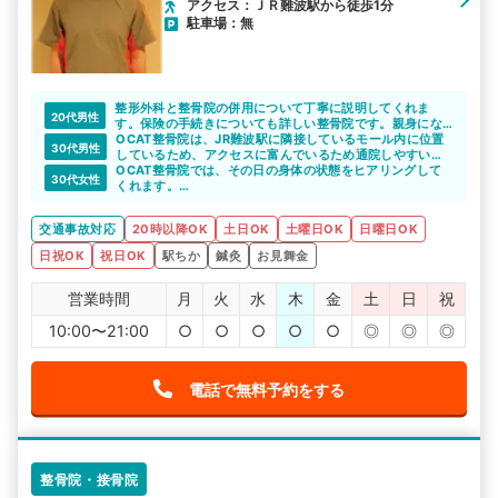
アクセス：ＪＲ難波駅から徒歩1分
駐車場：無
整形外科と整骨院の併用について丁寧に説明してくれま
20代男性
す。保険の手続きについても詳しい整骨院です。親身にな
って相談にのってくれるので、頼りになりますね。
OCAT整骨院は、JR難波駅に隣接しているモール内に位置
30代男性
しているため、アクセスに富んでいるため通院しやすいと
思います。
OCAT整骨院では、その日の身体の状態をヒアリングして
30代女性
くれます。
身体の状態に合わせて施術の内容を提案してくれると思い
ます。
交通事故対応
20時以降OK
土日OK
土曜日OK
日曜日OK
日祝OK
祝日OK
駅ちか
鍼灸
お見舞金
営業時間
月
火
水
木
金
土
日
祝
10:00〜21:00
○
○
○
○
○
◎
◎
◎
電話で無料予約をする
整骨院・接骨院