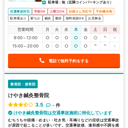
駐車場：無（近隣コインパーキングあり）
交通事故対応
早朝OK
土曜日OK
妊婦さん対応可
予約優先制
駐車場あり
駅ちか
鍼灸
整体
無料相談OK
お見舞金
営業時間
月
火
水
木
金
土
日
祝
9:00～12:00
○
○
○
○
○
◎
℡
-
15:00～20:00
○
○
○
○
○
℡
℡
-
電話で無料予約をする
整骨院・接骨院
けやき鍼灸整骨院
3.5
-
件
けやき鍼灸整骨院は交通事故施術に特化しています
むちうちや頭痛・めまい・吐き気・耳鳴りなどの症状は交通事故
が原因で起こることが多いです。交通事故後、違和感や不調を感