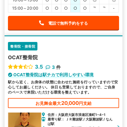
15:00～20:00
○
○
○
○
○
℡
℡
-
電話で無料予約をする
整骨院・接骨院
OCAT整骨院
3.5
3
件
OCAT整骨院は駅チカで利用しやすい環境
駅から近く、お身体の状態に合わせた施術を行っていますので安
心してお越しください。 休日も営業しておりますので、ご自身
のペースで来院いただける環境を整えています。
20,000
お見舞金最大
円支給
住所：大阪府大阪市浪速区湊町1−4−1
最寄り駅： ＪＲ難波駅 / 大阪難波駅 / なん
ば駅