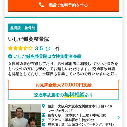
電話で無料予約をする
整骨院・接骨院
いしだ鍼灸整骨院
3.5
-
件
いしだ鍼灸整骨院は女性施術者在籍
女性施術者が在籍しており、男性施術者に相談しづらいお悩みを
もつ女性の方にも安心してお越しいただけます。 交通事故施術
を得意としており、土曜日も営業しているので通いやすいと好評
です。
20,000
お見舞金最大
円支給
無料相談
交通事故施術の
あり
住所：大阪府大阪市淀川区塚本3丁目7-16
マーヴェラス 1F
最寄り駅： 塚本駅 / 十三駅 / 神崎川駅
アクセス：塚本駅から徒歩9分
駐車場：無（正面コインパーキング、有料）