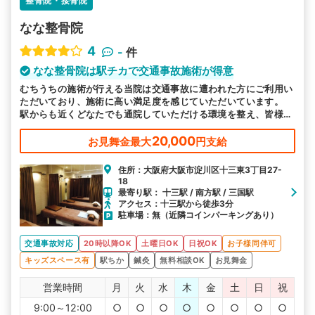
整骨院・接骨院
なな整骨院
4
-
件
なな整骨院は駅チカで交通事故施術が得意
むちうちの施術が行える当院は交通事故に遭われた方にご利用い
ただいており、施術に高い満足度を感じていただいています。
駅からも近くどなたでも通院していただける環境を整え、皆様の
お越しをお待ちしております。
20,000
お見舞金最大
円支給
住所：大阪府大阪市淀川区十三東3丁目27-
18
最寄り駅： 十三駅 / 南方駅 / 三国駅
アクセス：十三駅から徒歩3分
駐車場：無（近隣コインパーキングあり）
交通事故対応
20時以降OK
土曜日OK
日祝OK
お子様同伴可
キッズスペース有
駅ちか
鍼灸
無料相談OK
お見舞金
営業時間
月
火
水
木
金
土
日
祝
9:00～12:00
○
○
○
○
○
○
○
○