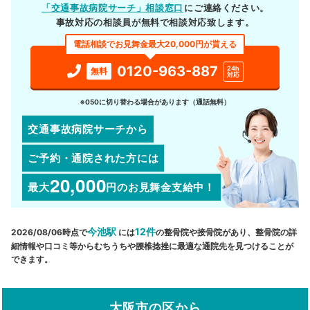
「交通事故病院サーチ」相談窓口
にご連絡ください。
事故対応の相談員が無料で相談対応致します。
電話相談でお見舞金最大20,000円が貰える
0120-963-887
24h
無料
対応
※050に切り替わる場合があります（通話無料）
交通事故病院サーチから
ご予約・通院された方には
20,000
最大
円
のお見舞金支給中！
今池駅
12件
2026/08/06時点で
には
の整骨院や接骨院があり、整骨院の詳
細情報や口コミ等からむちうちや腰椎捻挫に最適な通院先を見つけることが
できます。
大阪市の区から