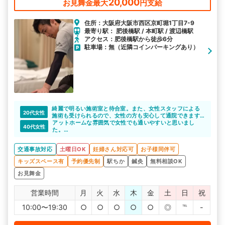
20,000
お見舞金最大
円支給
住所：大阪府大阪市西区京町堀1丁目7-9
最寄り駅： 肥後橋駅 / 本町駅 / 渡辺橋駅
アクセス：肥後橋駅から徒歩6分
駐車場：無（近隣コインパーキングあり）
綺麗で明るい施術室と待合室。また、女性スタッフによる
20代女性
施術も受けられるので、女性の方も安心して通院できます
ね。
アットホームな雰囲気で女性でも通いやすいと思いまし
40代女性
た。
綺麗にされてる院内で、施術中はしっかりカーテンで仕切
られているので、外から見える心配もないです。
交通事故対応
土曜日OK
妊婦さん対応可
お子様同伴可
キッズスペース有
予約優先制
駅ちか
鍼灸
無料相談OK
お見舞金
営業時間
月
火
水
木
金
土
日
祝
10:00〜19:30
○
○
○
○
○
◎
℡
-