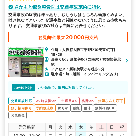
さかもと鍼灸整骨院は交通事故施術に特化
交通事故の症状は様々あり、むちうちはもちろん頭痛やめまい、
吐き気などといった交通事故と関係がないように思える症状もあ
ります。 交通事故後の対応は当院にお任せください。
20,000
お見舞金最大
円支給
住所：大阪府大阪市平野区加美東4丁目
19−25
最寄り駅： 新加美駅 / 加美駅 / 衣摺加美北
駅
アクセス：新加美駅から徒歩3分
駐車場：無（近隣コインパーキングあり）
いい先生で、親切に対応してくれた。
70代以上女性
交通事故対応
20時以降OK
土曜日OK
祝日OK
妊婦さん対応可
お子様同伴可
予約優先制
駅ちか
鍼灸
整体
無料相談OK
お見舞金
営業時間
月
火
水
木
金
土
日
祝
10:00～13:00
○
○
○
○
○
◎
℡
◎