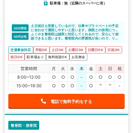
駐車場：無（近隣のスーパーに有）
土日祝日も営業しているので、仕事やプライベートの予定
30代男性
に合わせて通院しやすいと思います。病院との併用につい
ても丁寧に対応してくれると思います。
ふくやま整骨院は誠実に対応してくれるので、安心して相
40代女性
談できると思います。整骨院内の雰囲気が良いので、リラ
ックスできそうですね。
交通事故対応
早朝OK
土日OK
土曜日OK
日曜日OK
日祝OK
祝日OK
駐車場あり
無料相談OK
お見舞金
営業時間
月
火
水
木
金
土
日
祝
8:00~12:00
○
○
○
-
○
○
○
○
15:00~19:30
○
○
○
-
○
℡
℡
-
電話で無料予約をする
整骨院・接骨院