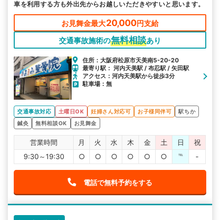
車を利用する方も外出先からお越しいただきやすいと思います。
20,000
お見舞金最大
円支給
無料相談
交通事故施術の
あり
住所：大阪府松原市天美南5-20-20
最寄り駅： 河内天美駅 / 布忍駅 / 矢田駅
アクセス：河内天美駅から徒歩3分
駐車場：無
交通事故対応
土曜日OK
妊婦さん対応可
お子様同伴可
駅ちか
鍼灸
無料相談OK
お見舞金
営業時間
月
火
水
木
金
土
日
祝
9:30～19:30
○
○
○
○
○
○
℡
-
電話で無料予約をする