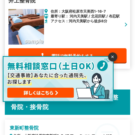
井上整骨院
住所：大阪府松原市天美西1-16-7
最寄り駅： 河内天美駅 / 北花田駅 / 布忍駅
アクセス：河内天美駅から徒歩8分
電話で無料予約をする
×
1/2
松原市の交通事故施術で評判の良い整
骨院・接骨院
東新町整骨院