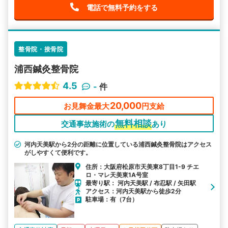
電話で無料予約をする
整骨院・接骨院
浦西鍼灸整骨院
4.5
-
件
20,000
お見舞金最大
円支給
無料相談
交通事故施術の
あり
河内天美駅から2分の距離に位置している浦西鍼灸整骨院はアクセス
がしやすくて便利です。
住所：大阪府松原市天美東8丁目1-9 チエ
ロ・マレ天美東1A号室
最寄り駅： 河内天美駅 / 布忍駅 / 矢田駅
アクセス：河内天美駅から徒歩2分
駐車場：有（7台）