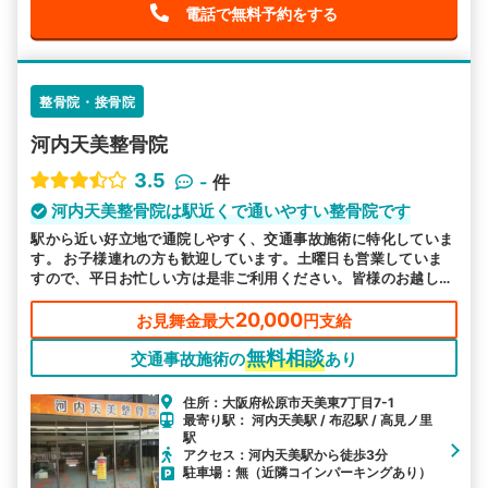
電話で無料予約をする
整骨院・接骨院
河内天美整骨院
3.5
-
件
河内天美整骨院は駅近くで通いやすい整骨院です
駅から近い好立地で通院しやすく、交通事故施術に特化していま
す。 お子様連れの方も歓迎しています。土曜日も営業していま
すので、平日お忙しい方は是非ご利用ください。皆様のお越しを
お待ちしております。
20,000
お見舞金最大
円支給
無料相談
交通事故施術の
あり
住所：大阪府松原市天美東7丁目7-1
最寄り駅： 河内天美駅 / 布忍駅 / 高見ノ里
駅
アクセス：河内天美駅から徒歩3分
駐車場：無（近隣コインパーキングあり）