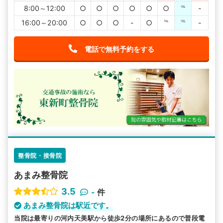
8:00～12:00
○
○
○
○
○
○
℡
-
16:00～20:00
○
○
○
-
○
℡
℡
-
電話で無料予約をする
整骨院・接骨院
あまみ整骨院
3.5
-
件
あまみ整骨院は駅近です。
当院は最寄りの河内天美駅から徒歩2分の場所にあるので普段電