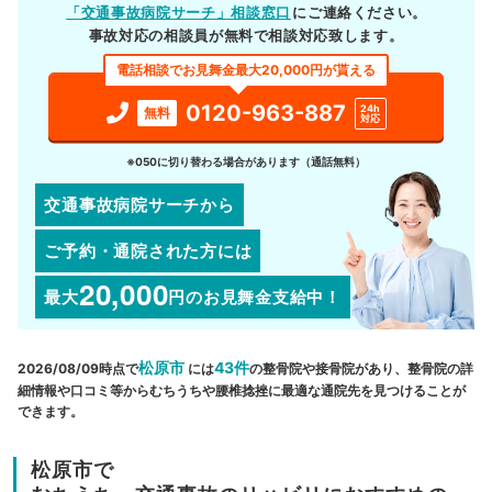
「交通事故病院サーチ」相談窓口
にご連絡ください。
事故対応の相談員が無料で相談対応致します。
電話相談でお見舞金最大20,000円が貰える
0120-963-887
24h
無料
対応
※050に切り替わる場合があります（通話無料）
交通事故病院サーチから
ご予約・通院された方には
20,000
最大
円
のお見舞金支給中！
松原市
43件
2026/08/09時点で
には
の整骨院や接骨院があり、整骨院の詳
細情報や口コミ等からむちうちや腰椎捻挫に最適な通院先を見つけることが
できます。
松原市で