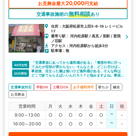
20,000
お見舞金最大
円支給
無料相談
交通事故施術の
あり
住所：大阪府松原市上田5-6-16 レミービル
1Ｆ
最寄り駅： 河内松原駅 / 高見ノ里駅 / 恵我
ノ荘駅
アクセス：河内松原駅から徒歩3分
駐車場：無
「交通事故にあってから違和感がある」「整形外科に行っ
40代女性
てみたが症状が変わらない」そんなとき、どこに行けばい
事故後、目立った傷は無いけど違和感がある、そんな時は
いのか分からないですよね。交通事故による怪我に詳しい
20代男性
どこで診てもらえばいいんだろう？と悩みますよね。事故
整骨院なので、安心して施術をお願いできると思います。
の怪我に詳しい先生が在籍している整骨院なので、安心し
場所も河内松原駅から徒歩2分で便利ですね。
て通院できると思います。
交通事故対応
早朝OK
土曜日OK
お子様同伴可
駅ちか
鍼灸
お見舞金
営業時間
月
火
水
木
金
土
日
祝
9:00～13:00
○
○
○
○
○
○
℡
-
16:00～20:00
○
○
○
○
○
℡
℡
-