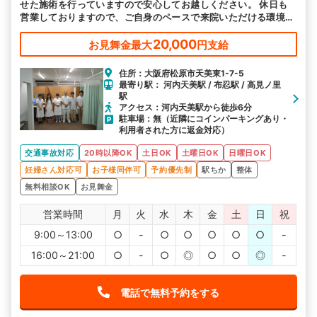
せた施術を行っていますので安心してお越しください。 休日も
営業しておりますので、ご自身のペースで来院いただける環境を
整えています。
20,000
お見舞金最大
円支給
住所：大阪府松原市天美東1-7-5
最寄り駅： 河内天美駅 / 布忍駅 / 高見ノ里
駅
アクセス：河内天美駅から徒歩6分
駐車場：無（近隣にコインパーキングあり・
利用者された方に返金対応）
交通事故対応
20時以降OK
土日OK
土曜日OK
日曜日OK
妊婦さん対応可
お子様同伴可
予約優先制
駅ちか
整体
無料相談OK
お見舞金
営業時間
月
火
水
木
金
土
日
祝
9:00～13:00
○
-
○
○
○
○
○
-
16:00～21:00
○
-
○
◎
○
○
◎
-
電話で無料予約をする