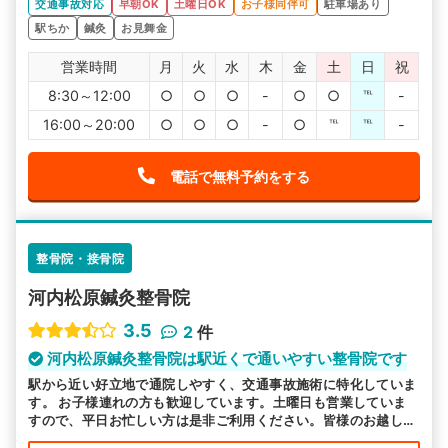
交通事故対応
早朝OK
土曜日OK
お子様同伴可
駐車場あり
駅ちか
鍼灸
お見舞金
営業時間
月
火
水
木
金
土
日
祝
8:30～12:00
○
○
○
-
○
○
℡
-
16:00～20:00
○
○
○
-
○
℡
℡
-
電話で無料予約をする
整骨院・接骨院
河内松原鍼灸整骨院
3.5
2
件
河内松原鍼灸整骨院は駅近くで通いやすい整骨院です
駅から近い好立地で通院しやすく、交通事故施術に特化していま
す。 お子様連れの方も歓迎しています。土曜日も営業していま
すので、平日お忙しい方は是非ご利用ください。皆様のお越しを
お待ちしております。