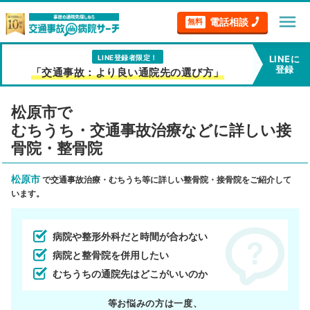
menu
電話相談
無料
LINE登録者限定！
LINEに
登録
「交通事故：より良い通院先の選び方」
松原市で
むちうち・交通事故治療などに詳しい接
骨院・整骨院
松原市
で交通事故治療・むちうち等に詳しい整骨院・接骨院をご紹介して
います。
病院や整形外科だと時間が合わない
病院と整骨院を併用したい
むちうちの通院先はどこがいいのか
等お悩みの方は一度、