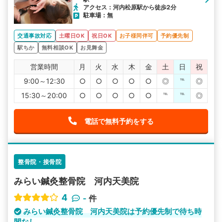
アクセス：河内松原駅から徒歩2分
駐車場：無
交通事故対応
土曜日OK
祝日OK
お子様同伴可
予約優先制
駅ちか
無料相談OK
お見舞金
営業時間
月
火
水
木
金
土
日
祝
9:00～12:30
○
○
○
○
○
◎
℡
◎
15:30～20:00
○
○
○
○
○
℡
℡
◎
電話で無料予約をする
整骨院・接骨院
みらい鍼灸整骨院 河内天美院
4
-
件
みらい鍼灸整骨院 河内天美院は予約優先制で待ち時
間なし