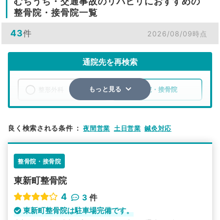
むちうち・交通事故のリハビリにおすすめの
整骨院・接骨院一覧
43
件
2026/08/09時点
通院先を再検索
整形外科
整骨院・接骨院
もっと見る
エリア
大阪府
松原市
良く検索される条件
：
夜間営業
土日営業
鍼灸対応
検索する
整骨院・接骨院
詳細条件で絞り込む
東新町整骨院
その他の検索方法
4
3
件
駅から探す
院名から探す
東新町整骨院は駐車場完備です。