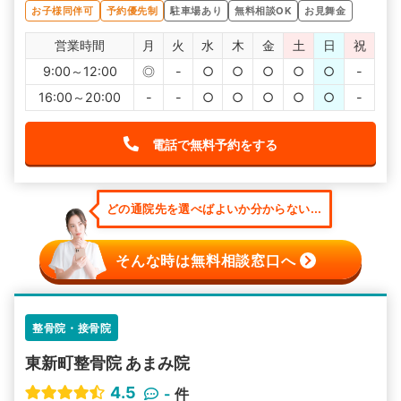
お子様同伴可
予約優先制
駐車場あり
無料相談OK
お見舞金
営業時間
月
火
水
木
金
土
日
祝
9:00～12:00
◎
-
○
○
○
○
○
-
16:00～20:00
-
-
○
○
○
○
○
-
電話で無料予約をする
どの通院先を選べばよいか分からない...
そんな時は無料相談窓口へ
整骨院・接骨院
東新町整骨院 あまみ院
4.5
-
件