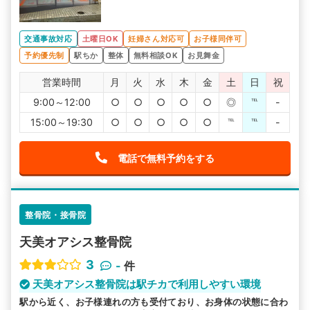
交通事故対応
土曜日OK
妊婦さん対応可
お子様同伴可
予約優先制
駅ちか
整体
無料相談OK
お見舞金
営業時間
月
火
水
木
金
土
日
祝
9:00～12:00
○
○
○
○
○
◎
℡
-
15:00～19:30
○
○
○
○
○
℡
℡
-
電話で無料予約をする
整骨院・接骨院
天美オアシス整骨院
3
-
件
天美オアシス整骨院は駅チカで利用しやすい環境
駅から近く、お子様連れの方も受付ており、お身体の状態に合わ