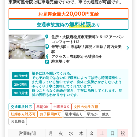
東新町整骨院は駐車場完備ですので、車での通院が可能です。
20,000
お見舞金最大
円支給
無料相談
交通事故施術の
あり
住所：大阪府松原市東新町3-5-17 アーバン
コンフォート112
最寄り駅： 布忍駅 / 高見ノ里駅 / 河内天美
駅
アクセス：布忍駅から徒歩4分
駐車場：有
親身に話を聞いてくれる。
30代女性
でも予約制ではないので曜日によっては待ち時間等発生す
まだ通っている途中ですが、身体に負荷がかからないよう
る時もある。
20代男性
ゆっくり丁寧に施術してくれています。
待つこともなく融通が聞き、丁寧に治療してくれます。症
30代男性
状の説明もわかりやすいです。
交通事故対応
早朝OK
土曜日OK
女性の先生在籍
妊婦さん対応可
お子様同伴可
駐車場あり
駅ちか
鍼灸
お見舞金
営業時間
月
火
水
木
金
土
日
祝