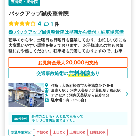
整骨院・接骨院
バックアップ鍼灸整骨院
4
1
件
バックアップ鍼灸整骨院は早朝から受付・駐車場完備
朝早くからや、土曜日も日曜日も営業しており、お忙しい方にも
大変通いやすい環境を整えております。 お子様連れの方もお気
軽におや越しください。駐車場も完備しておりますので、お車で
の通院希望の方も通いやすいです。
20,000
お見舞金最大
円支給
無料相談
交通事故施術の
あり
住所：大阪府松原市天美我堂4-7-6-B
最寄り駅： 河内天美駅 / 北花田駅 / 布忍駅
アクセス：河内天美駅から徒歩11分
駐車場：有（1〜5台）
身体のことちゃんと見てもらって
40代女性
少しづつ改善出来てますり
ありがとうございます。
交通事故対応
早朝OK
土日OK
土曜日OK
日曜日OK