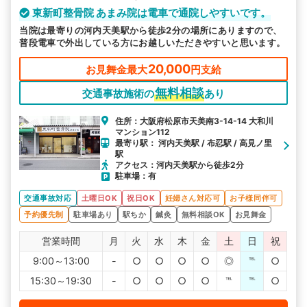
東新町整骨院 あまみ院は電車で通院しやすいです。
当院は最寄りの河内天美駅から徒歩2分の場所にありますので、
普段電車で外出している方にお越しいただきやすいと思います。
20,000
お見舞金最大
円支給
無料相談
交通事故施術の
あり
住所：大阪府松原市天美南3-14-14 大和川
マンション112
最寄り駅： 河内天美駅 / 布忍駅 / 高見ノ里
駅
アクセス：河内天美駅から徒歩2分
駐車場：有
交通事故対応
土曜日OK
祝日OK
妊婦さん対応可
お子様同伴可
予約優先制
駐車場あり
駅ちか
鍼灸
無料相談OK
お見舞金
営業時間
月
火
水
木
金
土
日
祝
9:00～13:00
-
○
○
○
○
◎
℡
○
15:30～19:30
-
○
○
○
○
℡
℡
○