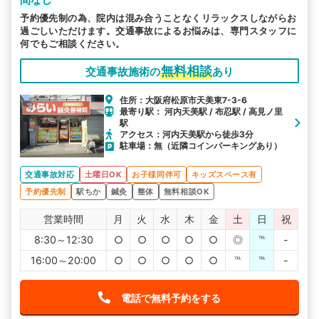
予約優先制の為、院内は混み合うことなくリラックスしながらお
過ごしいただけます。交通事故によるお悩みは、専門スタッフに
何でもご相談ください。
無料相談
交通事故施術の
あり
住所：大阪府松原市天美東7-3-6
最寄り駅： 河内天美駅 / 布忍駅 / 高見ノ里
駅
アクセス：河内天美駅から徒歩3分
駐車場：無（近隣コインパーキングあり）
交通事故対応
土曜日OK
お子様同伴可
キッズスペース有
予約優先制
駅ちか
鍼灸
整体
無料相談OK
営業時間
月
火
水
木
金
土
日
祝
8:30～12:30
○
○
○
○
○
◎
℡
-
16:00～20:00
○
○
○
○
○
℡
℡
-
電話で無料予約をする