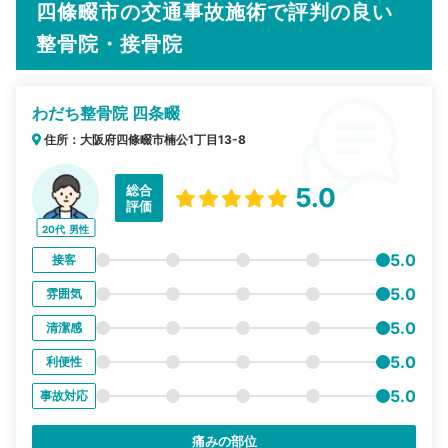
四條畷市の交通事故施術で評判の良い
整骨院・接骨院
わだち整骨院 四条畷
住所：大阪府四條畷市楠公1丁目13-8
総合
5.0
評価
20代
男性
5.0
接客
5.0
雰囲気
5.0
清潔感
5.0
利便性
5.0
事故対応
痛みの部位