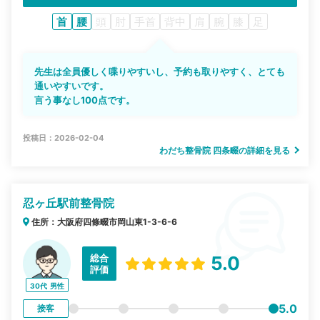
首
腰
頭
肘
手首
背中
肩
腕
膝
足
先生は全員優しく喋りやすいし、予約も取りやすく、とても
通いやすいです。
言う事なし100点です。
投稿日：2026-02-04
わだち整骨院 四条畷の詳細を見る
忍ヶ丘駅前整骨院
住所：大阪府四條畷市岡山東1-3-6-6
総合
5.0
評価
30代
男性
5.0
接客