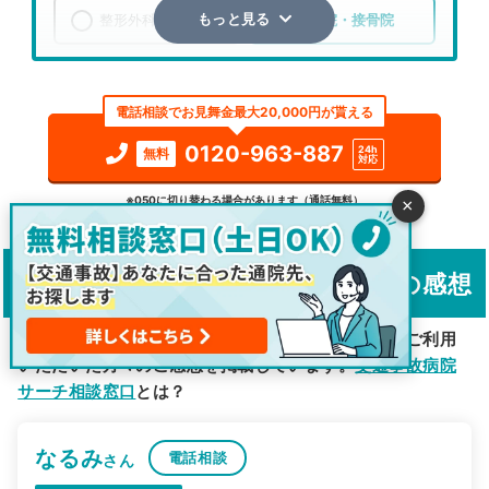
整形外科
整骨院・接骨院
もっと見る
エリア
大阪府
四條畷市
電話相談でお見舞金最大20,000円が貰える
検索する
0120-963-887
24h
無料
対応
詳細条件で絞り込む
※050に切り替わる場合があります（通話無料）
×
その他の検索方法
「交通事故病院サーチ相談窓口」の感想
駅から探す
院名から探す
交通事故の通院先探しで「交通事故病院サーチ」をご利用
いただいた方々のご感想を掲載しています。
交通事故病院
サーチ相談窓口
とは？
なるみ
電話相談
さん