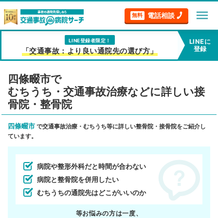
menu
電話相談
無料
LINE登録者限定！
LINEに
登録
「交通事故：より良い通院先の選び方」
四條畷市で
むちうち・交通事故治療などに詳しい接
骨院・整骨院
四條畷市
で交通事故治療・むちうち等に詳しい整骨院・接骨院をご紹介し
ています。
病院や整形外科だと時間が合わない
病院と整骨院を併用したい
むちうちの通院先はどこがいいのか
等お悩みの方は一度、