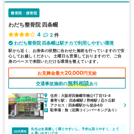
整骨院・接骨院
わだち整骨院 四条畷
4
2
件
わだち整骨院 四条畷は駅チカで利用しやすい環境
駅から近く、お身体の状態に合わせた施術を行っていますので安
心してお越しください。 土曜日も営業しておりますので、ご自
身のペースで来院いただける環境を整えています。
20,000
お見舞金最大
円支給
無料相談
交通事故施術の
あり
住所：大阪府四條畷市楠公1丁目13-8
最寄り駅： 四条畷駅 / 野崎駅 / 忍ケ丘駅
アクセス：四条畷駅から徒歩4分
駐車場：無（近隣コインパーキングあり）
先生は全員優しく喋りやすいし、予約も取りやすく、とて
20代男性
も通いやすいです。