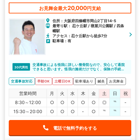
いただけます。 むち打ち等、交通事故後の各症状を得意として
います。
20,000
お見舞金最大
円支給
住所：大阪府四條畷市岡山2丁目14-5
最寄り駅： 忍ケ丘駅 / 寝屋川公園駅 / 四条
畷駅
アクセス：忍ケ丘駅から徒歩7分
駐車場：有
交通事故による怪我に詳しい整骨院なので、安心して通院
30代男性
できると思います。怪我の施術だけでなく、保険の手続き
についての相談にも乗ってくれます。
交通事故対応
早朝OK
土曜日OK
駐車場あり
鍼灸
お見舞金
営業時間
月
火
水
木
金
土
日
祝
8:30～12:00
○
○
○
○
○
◎
℡
-
15:30～20:00
○
○
○
-
○
℡
℡
-
電話で無料予約をする