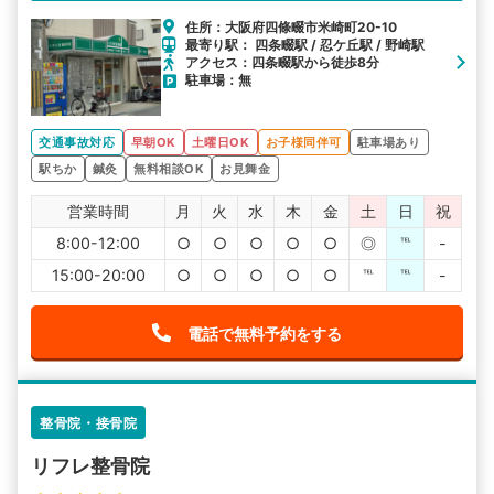
住所：大阪府四條畷市米崎町20-10
最寄り駅： 四条畷駅 / 忍ケ丘駅 / 野崎駅
アクセス：四条畷駅から徒歩8分
駐車場：無
交通事故対応
早朝OK
土曜日OK
お子様同伴可
駐車場あり
駅ちか
鍼灸
無料相談OK
お見舞金
営業時間
月
火
水
木
金
土
日
祝
8:00-12:00
○
○
○
○
○
◎
℡
-
15:00-20:00
○
○
○
○
○
℡
℡
-
電話で無料予約をする
整骨院・接骨院
リフレ整骨院