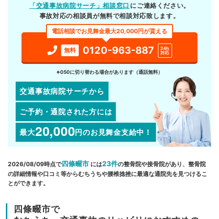
「交通事故病院サーチ」相談窓口
にご連絡ください。
事故対応の相談員が無料で相談対応致します。
電話相談でお見舞金最大20,000円が貰える
0120-963-887
24h
無料
対応
※050に切り替わる場合があります（通話無料）
交通事故病院サーチから
ご予約・通院された方には
20,000
最大
円
のお見舞金支給中！
四條畷市
23件
2026/08/09時点で
には
の整骨院や接骨院があり、整骨院
の詳細情報や口コミ等からむちうちや腰椎捻挫に最適な通院先を見つけるこ
とができます。
四條畷市で