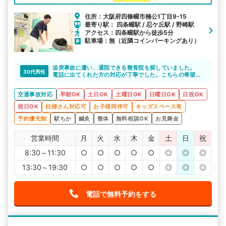
住所：大阪府四條畷市楠公1丁目9-15
最寄り駅： 四条畷駅 / 忍ケ丘駅 / 野崎駅
アクセス：四条畷駅から徒歩5分
駐車場：無（近隣コインパーキングあり）
追突事故に遭い、通院できる整骨院を探していました。
30代男性
電話に出てくれた方の対応が丁寧でした。こちらの希望を
聞いて院探しをしてくださったので、不満なく通院を続け
られました。
交通事故対応
早朝OK
土日OK
土曜日OK
日曜日OK
日祝OK
祝日OK
妊婦さん対応可
お子様同伴可
キッズスペース有
予約優先制
駅ちか
鍼灸
整体
無料相談OK
お見舞金
営業時間
月
火
水
木
金
土
日
祝
8:30～11:30
○
○
○
○
○
◎
◎
◎
13:30～19:30
○
○
○
○
○
◎
◎
◎
電話で無料予約をする