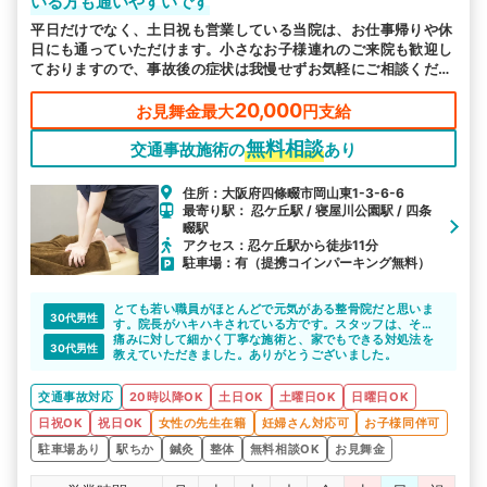
いる方も通いやすいです
平日だけでなく、土日祝も営業している当院は、お仕事帰りや休
日にも通っていただけます。小さなお子様連れのご来院も歓迎し
ておりますので、事故後の症状は我慢せずお気軽にご相談くださ
い。
20,000
お見舞金最大
円支給
無料相談
交通事故施術の
あり
住所：大阪府四條畷市岡山東1-3-6-6
最寄り駅： 忍ケ丘駅 / 寝屋川公園駅 / 四条
畷駅
アクセス：忍ケ丘駅から徒歩11分
駐車場：有（提携コインパーキング無料）
とても若い職員がほとんどで元気がある整骨院だと思いま
30代男性
す。院長がハキハキされている方です。スタッフは、その
ときにより異なりますが、症状、痛みなど丁寧に確認は、
痛みに対して細かく丁寧な施術と、家でもできる対処法を
30代男性
毎回してくれます。
教えていただきました。ありがとうございました。
交通事故対応
20時以降OK
土日OK
土曜日OK
日曜日OK
日祝OK
祝日OK
女性の先生在籍
妊婦さん対応可
お子様同伴可
駐車場あり
駅ちか
鍼灸
整体
無料相談OK
お見舞金