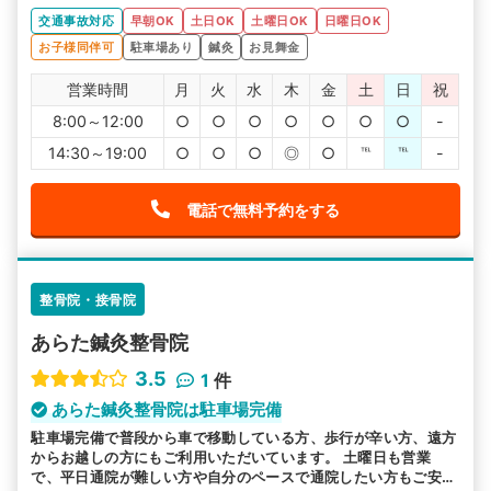
交通事故対応
早朝OK
土日OK
土曜日OK
日曜日OK
お子様同伴可
駐車場あり
鍼灸
お見舞金
営業時間
月
火
水
木
金
土
日
祝
8:00～12:00
○
○
○
○
○
○
○
-
14:30～19:00
○
○
○
◎
○
℡
℡
-
電話で無料予約をする
整骨院・接骨院
あらた鍼灸整骨院
3.5
1
件
あらた鍼灸整骨院は駐車場完備
駐車場完備で普段から車で移動している方、歩行が辛い方、遠方
からお越しの方にもご利用いただいています。 土曜日も営業
で、平日通院が難しい方や自分のペースで通院したい方もご安心