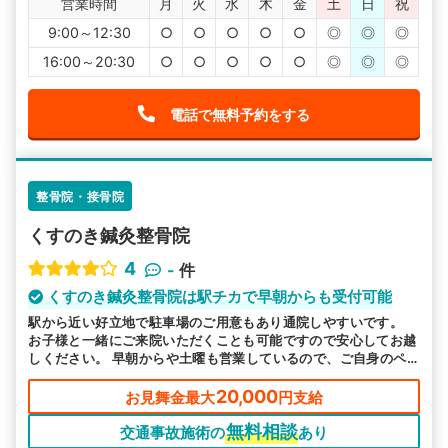
営業時間
月
火
水
木
金
土
日
祝
9:00～12:30
○
○
○
○
○
◎
◎
◎
16:00～20:30
○
○
○
○
○
◎
◎
◎
電話で無料予約をする
整骨院・接骨院
くすのき鍼灸整骨院
4
-
件
くすのき鍼灸整骨院は駅チカで早朝からも受付可能
駅から近い好立地で駐車場のご用意もあり通院しやすいです。
お子様と一緒にご来院いただくことも可能ですので安心してお越
しください。 早朝からや土曜も営業しているので、ご自身のペ
ースでご通院いただける環境を整えております。
20,000
お見舞金最大
円支給
無料相談
交通事故施術の
あり