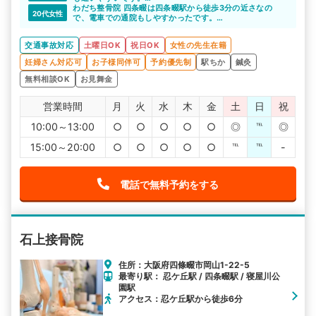
言う事なし100点です。
わだち整骨院 四条畷は四条畷駅から徒歩3分の近さなの
20代女性
で、電車での通院もしやすかったです。
20時までの営業時間も仕事帰りに通院したい私には嬉しい
ポイントでした。
交通事故対応
土曜日OK
祝日OK
女性の先生在籍
妊婦さん対応可
お子様同伴可
予約優先制
駅ちか
鍼灸
無料相談OK
お見舞金
営業時間
月
火
水
木
金
土
日
祝
10:00～13:00
○
○
○
○
○
◎
℡
◎
15:00～20:00
○
○
○
○
○
℡
℡
-
電話で無料予約をする
石上接骨院
住所：大阪府四條畷市岡山1-22-5
最寄り駅： 忍ケ丘駅 / 四条畷駅 / 寝屋川公
園駅
アクセス：忍ケ丘駅から徒歩6分