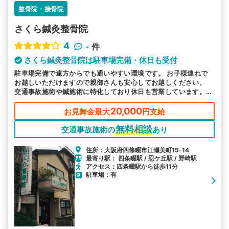
整骨院・接骨院
さくら鍼灸整骨院
4
-
件
さくら鍼灸整骨院は駐車場完備・休日も受付
駐車場完備で遠方からでも通いやすい環境です。 お子様連れで
お越しいただけますので親御さんも安心してお越しください。
交通事故施術や鍼施術に特化しており休日も営業しています。お
痛みは諦めないで実績豊富な当院へお任せください。
20,000
お見舞金最大
円支給
無料相談
交通事故施術の
あり
住所：大阪府四條畷市江瀬美町15-14
最寄り駅： 四条畷駅 / 忍ケ丘駅 / 野崎駅
アクセス：四条畷駅から徒歩11分
駐車場：有