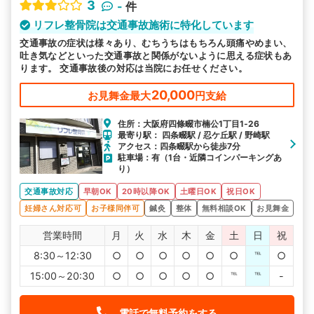
3
-
件
リフレ整骨院は交通事故施術に特化しています
交通事故の症状は様々あり、むちうちはもちろん頭痛やめまい、
吐き気などといった交通事故と関係がないように思える症状もあ
ります。 交通事故後の対応は当院にお任せください。
20,000
お見舞金最大
円支給
住所：大阪府四條畷市楠公1丁目1‐26
最寄り駅： 四条畷駅 / 忍ケ丘駅 / 野崎駅
アクセス：四条畷駅から徒歩7分
駐車場：有（1台・近隣コインパーキングあ
り）
交通事故対応
早朝OK
20時以降OK
土曜日OK
祝日OK
妊婦さん対応可
お子様同伴可
鍼灸
整体
無料相談OK
お見舞金
営業時間
月
火
水
木
金
土
日
祝
8:30～12:30
○
○
○
○
○
○
℡
○
15:00～20:30
○
○
○
○
○
℡
℡
-
電話で無料予約をする